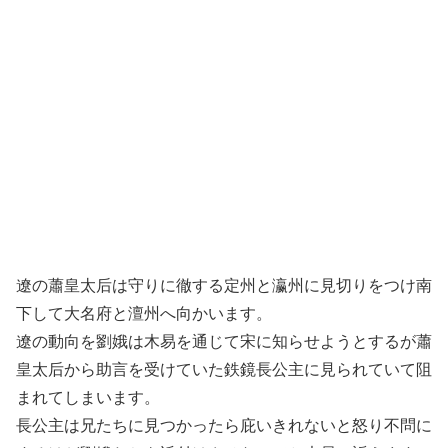
遼の蕭皇太后は守りに徹する定州と瀛州に見切りをつけ南
下して大名府と澶州へ向かいます。
遼の動向を劉娥は木易を通じて宋に知らせようとするが蕭
皇太后から助言を受けていた鉄鏡長公主に見られていて阻
まれてしまいます。
長公主は兄たちに見つかったら庇いきれないと怒り不問に