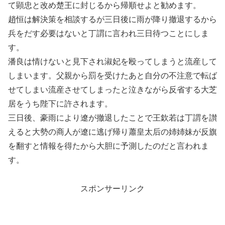
て顕忠と改め楚王に封じるから帰順せよと勧めます。
趙恒は解決策を相談するが三日後に雨が降り撤退するから
兵をだす必要はないと丁謂に言われ三日待つことにしま
す。
潘良は情けないと見下され淑妃を殴ってしまうと流産して
しまいます。父親から罰を受けたあと自分の不注意で転ば
せてしまい流産させてしまったと泣きながら反省する大芝
居をうち陛下に許されます。
三日後、豪雨により遼が撤退したことで王欽若は丁謂を讃
えると大勢の商人が遼に逃げ帰り蕭皇太后の姉姉妹が反旗
を翻すと情報を得たから大胆に予測したのだと言われま
す。
スポンサーリンク