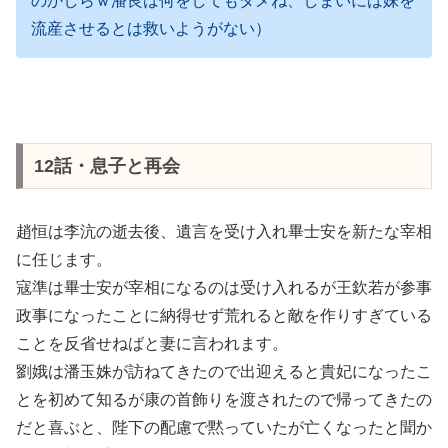
のかしらｗ潘良は何をしてもダメね、しまいには妹を
流産させるとは救いようがない）
12話・息子と再会
趙恒は李沆の逝去後、遺言を受け入れ畢士安を新たな宰相
に任じます。
寇準は畢士安が宰相になるのは受け入れるが王欽若が参事
政事になったことに納得せず荒れると敵を作りすぎている
ことを反省せねばと妻に言われます。
劉娥は潘玉姝が訪ねてきたので出迎えると貴妃になったこ
とを初めて知るが康の首飾りを渡されたので帰ってきたの
だと喜ぶと、陛下の配慮で黙っていたが亡くなったと聞か