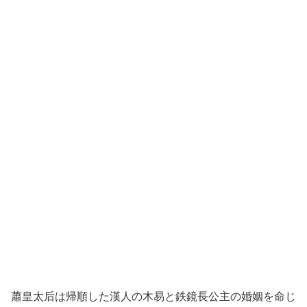
蕭皇太后は帰順した漢人の木易と鉄鏡長公主の婚姻を命じ