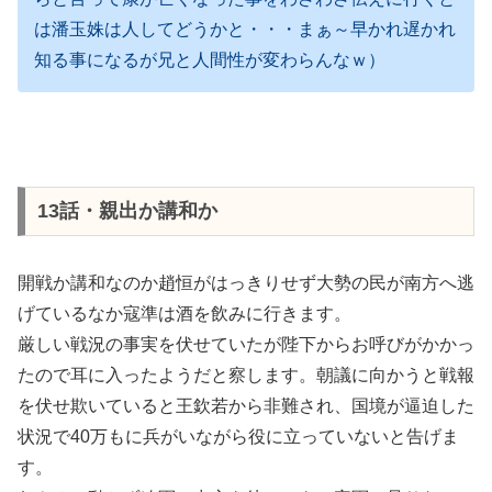
は潘玉姝は人してどうかと・・・まぁ～早かれ遅かれ
知る事になるが兄と人間性が変わらんなｗ）
13話・親出か講和か
開戦か講和なのか趙恒がはっきりせず大勢の民が南方へ逃
げているなか寇準は酒を飲みに行きます。
厳しい戦況の事実を伏せていたが陛下からお呼びがかかっ
たので耳に入ったようだと察します。朝議に向かうと戦報
を伏せ欺いていると王欽若から非難され、国境が逼迫した
状況で40万もに兵がいながら役に立っていないと告げま
す。