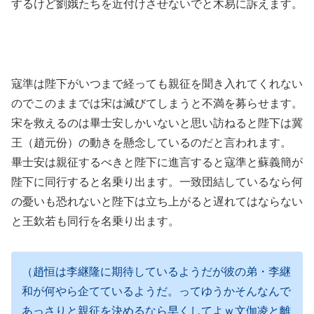
するけど劉娥たちを近付けさせないでと木易に訴えます。
寇準は陛下がいつまで経っても親征を聞き入れてくれない
のでこのままでは宋は滅びてしまうと不満を募らせます。
宋を救えるのは畢士安しかいないと思い訪ねると陛下は冀
王（趙元份）の動きを懸念しているのだと言われます。
畢士安は親征するべきと陛下に進言すると寇準と蘇義簡が
陛下に同行すると名乗り出ます。一致団結しているなら何
の憂いも恐れないと陛下は立ち上がると遅れてはならない
と王欽若も同行を名乗り出ます。
（趙恒は李継隆に期待しているようだが彼の弟・李継
和が何やら企てているようだ。ってゆうかそんなんで
あっさりと親征を決めるなら早くしてよｗ文伽凌と離