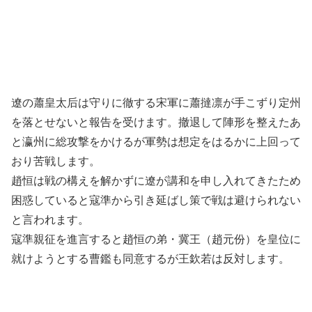
遼の蕭皇太后は守りに徹する宋軍に蕭撻凛が手こずり定州
を落とせないと報告を受けます。撤退して陣形を整えたあ
と瀛州に総攻撃をかけるが軍勢は想定をはるかに上回って
おり苦戦します。
趙恒は戦の構えを解かずに遼が講和を申し入れてきたため
困惑していると寇準から引き延ばし策で戦は避けられない
と言われます。
寇準親征を進言すると趙恒の弟・冀王（趙元份）を皇位に
就けようとする曹鑑も同意するが王欽若は反対します。