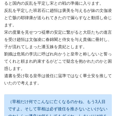
ると国内の反乱を平定し宋との戦の準備に入ります。
反乱を平定した班若石に趙恒は褒美を与えるが妹の文伽凌
と亡骸の耶律康が送られてきたので漏らすなと動揺し命じ
ます。
宋の度量を見せつつ褆摩の安定に繋がると大臣たちの進言
を受け趙恒は文伽凌に春錦閣と侍女を与え貴儀に冊封し、
子が流れてしまった潘玉姝を貴妃とします。
劉娥は危篤の李沆に呼ばれ向かうと皇帝と称しないと誓っ
てくれと頼まれ約束するがどこで疑念を抱かれたのかと困
惑します。
遺書を受け取る皇帝は後任に寇準ではなく畢士安を推して
いたので考えます。
（宰相だけ何でこんなに亡くなるのかね、もう3人目
ですよ。そして宰相は必ず後任を推さないといけない