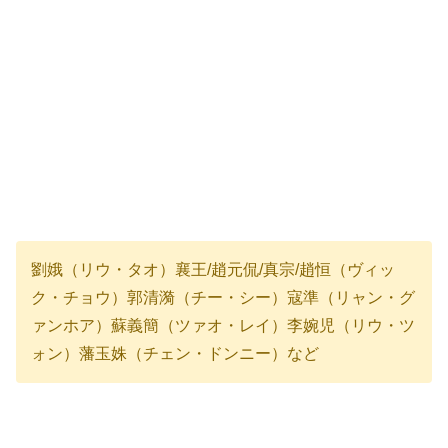
劉娥（リウ・タオ）襄王/趙元侃/真宗/趙恒（ヴィッ
ク・チョウ）郭清漪（チー・シー）寇準（リャン・グ
ァンホア）蘇義簡（ツァオ・レイ）李婉児（リウ・ツ
ォン）藩玉姝（チェン・ドンニー）など