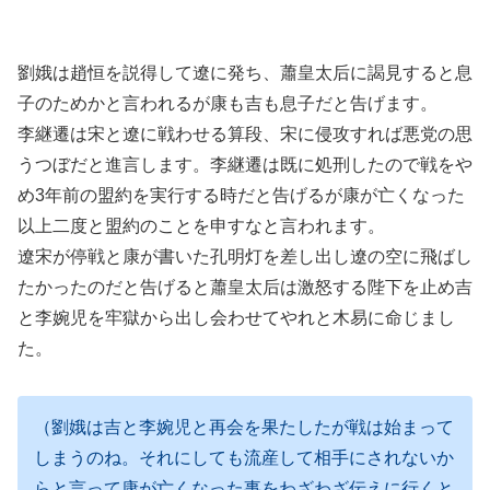
劉娥は趙恒を説得して遼に発ち、蕭皇太后に謁見すると息
子のためかと言われるが康も吉も息子だと告げます。
李継遷は宋と遼に戦わせる算段、宋に侵攻すれば悪党の思
うつぼだと進言します。李継遷は既に処刑したので戦をや
め3年前の盟約を実行する時だと告げるが康が亡くなった
以上二度と盟約のことを申すなと言われます。
遼宋が停戦と康が書いた孔明灯を差し出し遼の空に飛ばし
たかったのだと告げると蕭皇太后は激怒する陛下を止め吉
と李婉児を牢獄から出し会わせてやれと木易に命じまし
た。
（劉娥は吉と李婉児と再会を果たしたが戦は始まって
しまうのね。それにしても流産して相手にされないか
らと言って康が亡くなった事をわざわざ伝えに行くと