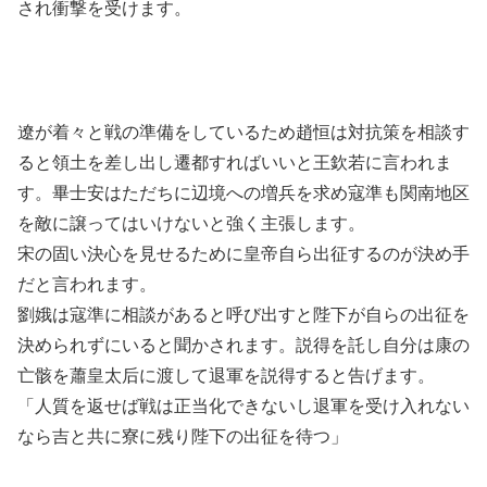
され衝撃を受けます。
遼が着々と戦の準備をしているため趙恒は対抗策を相談す
ると領土を差し出し遷都すればいいと王欽若に言われま
す。畢士安はただちに辺境への増兵を求め寇準も関南地区
を敵に譲ってはいけないと強く主張します。
宋の固い決心を見せるために皇帝自ら出征するのが決め手
だと言われます。
劉娥は寇準に相談があると呼び出すと陛下が自らの出征を
決められずにいると聞かされます。説得を託し自分は康の
亡骸を蕭皇太后に渡して退軍を説得すると告げます。
「人質を返せば戦は正当化できないし退軍を受け入れない
なら吉と共に寮に残り陛下の出征を待つ」