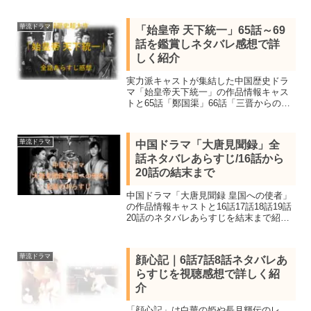
ルー＆ワン・イージョーが共演し累計再
生回数が早々に21億回を突破した話題
華流ドラマ
「始皇帝 天下統一」65話～69
作。
話を鑑賞しネタバレ感想で詳
しく紹介
実力派キャストが集結した中国歴史ドラ
マ「始皇帝天下統一」の作品情報キャス
トと65話「鄭国渠」66話「三晋からの移
民」67話「韓非の才」68話「詭計」69話
「韓の滅亡」のネタバレあらすじを感想
を交え結末まで紹介。中国史上初の天下
華流ドラマ
中国ドラマ「大唐見聞録」全
統一を果たした嬴政の生涯を描いた作品
話ネタバレあらすじ/16話から
20話の結末まで
中国ドラマ「大唐見聞録 皇国への使者」
の作品情報キャストと16話17話18話19話
20話のネタバレあらすじを結末まで紹
介。李安瀾との婚姻が決まっていた雲燁
だが盧一族の処刑が決まり李承乾にお願
いされ婚姻届きに辛月の名前を書いて救
華流ドラマ
顔心記｜6話7話8話ネタバレあ
う。玄武門の変の真相が明らかに。
らすじを視聴感想で詳しく紹
介
「顔心記」は白華の姫や長月輝伝のレ