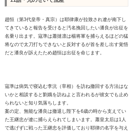
趙恒（第3代皇帝・真宗）は耶律康が拉致され遼が南下し
てきていると報告を受けると汚名挽回したい潘良が出征を
名乗り出ます。寇準は蕭撻凛は楊将軍を捕らえるほどの猛
将なので太刀打ちできないと反対するが首を差し出す覚悟
だと潘良が訴えたため趙恒は出征を命じます。
寇準は病気で寝込む李沆（宰相）を訪ね撤回する方法はな
いかと相談すると劉娥を訪ねよと言われるが彼女でも止め
られないと知り気落ちします。
案の定、無能な潘良は撤退し陛下を6歳の時から支えてい
た王継忠が遼に捕らえられてしまいます。蕭皇太后は1人
で逃げずに戦った王継忠を評価しており耶律の名字を与え