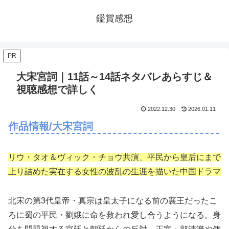
鑑賞感想
PR
大宋宮詞｜11話～14話ネタバレあらすじ＆
視聴感想で詳しく
2022.12.30
2026.01.11
作品情報/大宋宮詞
リウ・タオ＆ヴィック・チョウ共演、平民から皇后にまで
上り詰めた実在する女性の波乱の生涯を描いた中国ドラマ
北宋の第3代皇帝・真宗は皇太子になる前の襄王だったこ
ろに蜀の平民・劉娥に命を救われ愛し合うようになる。身