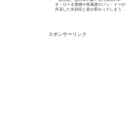
オ・ロー＆贅婿や長風渡のソン・イーが
共演した失顔症と姿が変わってしまう奇
病者のラブロマンス時代劇！！全40話を
視聴し全話あらすじ一覧とキャスト、6話
7話8話をネタバレ感想で詳しく紹介しま
す。
スポンサーリンク