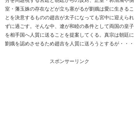
分を問題視する宮廷と朝廷からの反対、正室・郭清漪や側
室・藩玉姝の存在などが立ち塞がるが劉娥は愛に生きるこ
とを決意するものの趙吉が太子になっても宮中に迎えられ
ずに過ごす。そんな中、遼が和睦の条件として両国の皇子
を相手国へ人質に送ることを提案してくる。真宗は朝廷に
劉娥を認めさせるため趙吉を人質に送ろうとするが・・・
スポンサーリンク