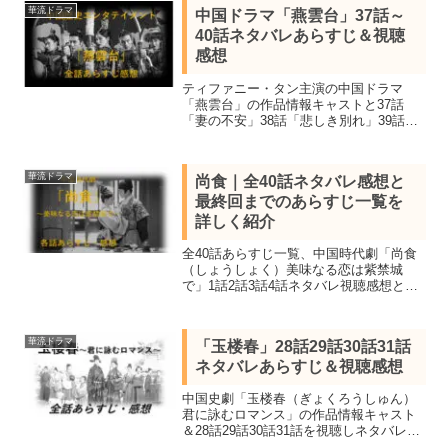
華流ドラマ
中国ドラマ「燕雲台」37話～
40話ネタバレあらすじ＆視聴
感想
ティファニー・タン主演の中国ドラマ
「燕雲台」の作品情報キャストと37話
「妻の不安」38話「悲しき別れ」39話
「孤立無援」40話「遼の未来」のネタバ
レあらすじを感想を交え結末まで紹介。
中国史上初の征服王朝・遼の皇后蕭燕燕
華流ドラマ
尚食｜全40話ネタバレ感想と
の壮絶な人生を描いた歴史超大作。
最終回までのあらすじ一覧を
詳しく紹介
全40話あらすじ一覧、中国時代劇「尚食
（しょうしょく）美味なる恋は紫禁城
で」1話2話3話4話ネタバレ視聴感想と作
品概要キャスト。瓔珞で共演したウー・
ジンイエンとシュー・カイが再び集結し3
日で再生数1億超えした尚食局の女官と朱
華流ドラマ
「玉楼春」28話29話30話31話
瞻基の恋ロマンス
ネタバレあらすじ＆視聴感想
中国史劇「玉楼春（ぎょくろうしゅん）
君に詠むロマンス」の作品情報キャスト
＆28話29話30話31話を視聴しネタバレあ
らすじを感想を交え紹介します。バイ・