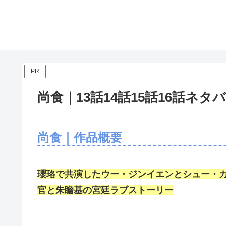
PR
尚食｜13話14話15話16話
尚食｜作品概要
瓔珞で共演したウー・ジンイエンとシュー・カ
官と朱瞻基の宮廷ラブストーリー