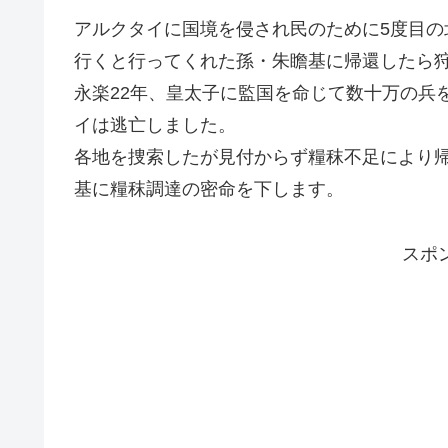
アルクタイに国境を侵され民のために5度目
行くと行ってくれた孫・朱瞻基に帰還したら
永楽22年、皇太子に監国を命じて数十万の兵
イは逃亡しました。
各地を捜索したが見付からず糧秣不足により
基に糧秣調達の密命を下します。
スポ