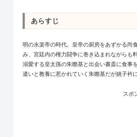
あらすじ
明の永楽帝の時代。皇帝の厨房をあずかる尚
み、宮廷内の権力闘争に巻き込まれながらも
溺愛する皇太孫の朱瞻基と出会い書斎に食事
遣いと教養に惹かれていく朱瞻基だが姚子衿
スポ