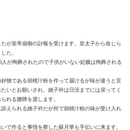
したが皇帝崩御の訃報を受けます。皇太子から命じら
ました。
0人が殉葬されたので子供がいない妃嬪は殉葬される
の好物である胡桃汁粉を作って届けるが味が違うと言
出たいとお願いされ、姚子衿は日没までには戻ってく
出られる腰牌を渡します。
に訴えられる姚子衿だが何で胡桃汁粉の味が受け入れ
急いで作ると事情を察した蘇月華も手伝いに来ます。