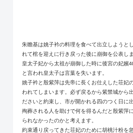
朱瞻基は姚子衿の料理を食べて出立しようと
れて棺を迎えに行き戻った後に崩御を公表し
皇太子妃から太祖が崩御した時に後宮の妃嬪4
と言われ皇太子は言葉を失います。
姚子衿と殷紫萍は先帝に長くお仕えした荘妃
われてしまいます。必ず戻るから紫禁城から
ださいと約束し、市が開かれる四のつく日に
殉葬される人を助けで何を得るんだと殷紫萍
られなかったのかと考えます。
約束通り戻ってきた荘妃のために胡桃汁粉を