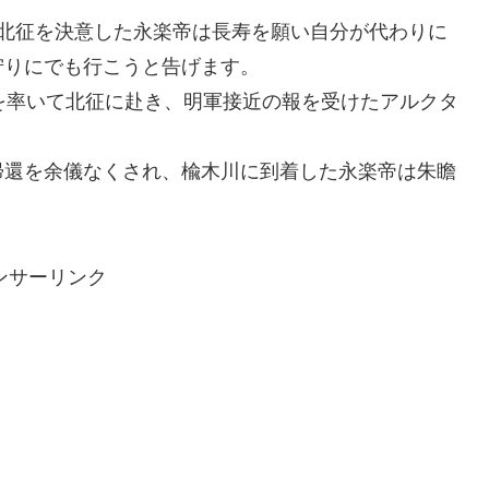
の北征を決意した永楽帝は長寿を願い自分が代わりに
狩りにでも行こうと告げます。
を率いて北征に赴き、明軍接近の報を受けたアルクタ
帰還を余儀なくされ、楡木川に到着した永楽帝は朱瞻
ンサーリンク