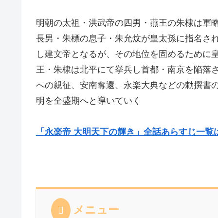
明朝の太祖・洪武帝の四男・燕王の朱棣は軍
長男・朱標の息子・朱允炆が皇太孫に指名さ
し建文帝となるが、その地位を固めるために
王・朱棣は北平にて挙兵し首都・南京を陥落さ
への親征、安南奪還、永楽大典などの勅撰書
明を全盛期へと導いていく
「永楽帝 大明天下の輝き」全話あらすじ一覧
メニュー