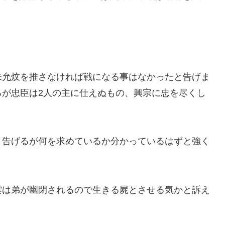
朱允炆を推さなければ戦になる事はなかったと告げま
るが忠臣は2人の主に仕えぬもの、興宗に忠を尽くし
と告げるが何を求めているか分かっているはずと強く
雲は弟が幽閉されるので生きる屍とさせる気かと訴え