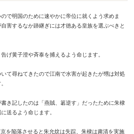
いので明国のために速やかに帝位に就くよう求めま
が自害するなか跡継ぎには才徳ある皇族を選ぶべきと
と告げ黄子澄や斉泰を捕えるよう命じます。
ついて尋ねてきたので江南で水害が起きたが甥は対処
す。
が書き記したのは「燕賊、簒逆す」だったために朱棣
場に送るよう命じます。
は南京を陥落させると朱允炆は失踪、朱棣は粛清を実施