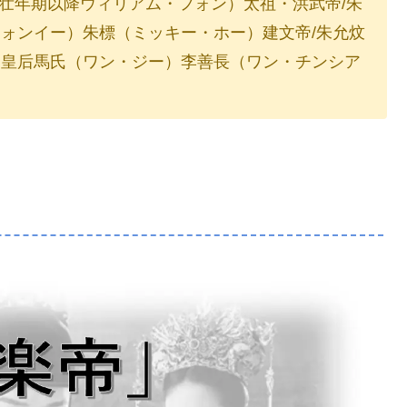
/壮年期以降ウィリアム・フォン）太祖・洪武帝/朱
ォンイー）朱標（ミッキー・ホー）建文帝/朱允炆
）皇后馬氏（ワン・ジー）李善長（ワン・チンシア