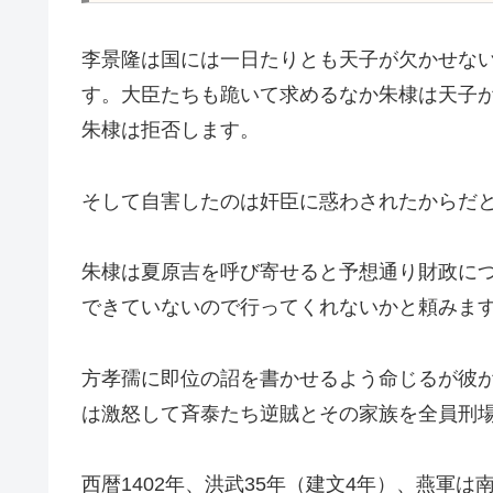
李景隆は国には一日たりとも天子が欠かせな
す。大臣たちも跪いて求めるなか朱棣は天子
朱棣は拒否します。
そして自害したのは奸臣に惑わされたからだ
朱棣は夏原吉を呼び寄せると予想通り財政に
できていないので行ってくれないかと頼みま
方孝孺に即位の詔を書かせるよう命じるが彼
は激怒して斉泰たち逆賊とその家族を全員刑
西暦1402年、洪武35年（建文4年）、燕軍