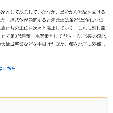
略家として成長していたなか、皇帝から寵愛を受ける
れた。洪武帝が崩御すると朱允炆は第2代皇帝に即位
皇族たちの王位を次々と廃止していく。これに対し燕
せて第3代皇帝・永楽帝として即位する。5度の漠北
の大編成事業などを手掛けたほか、都を北平に遷都し
はこちら