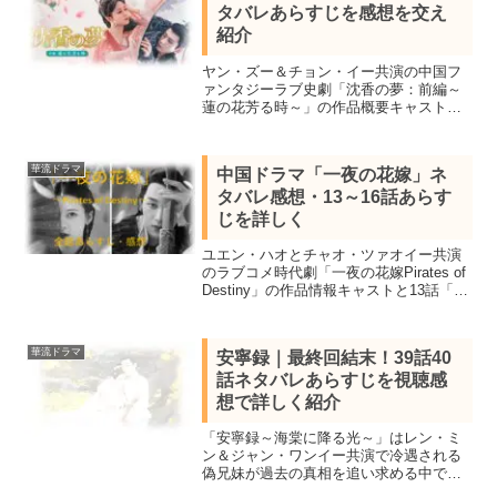
タバレあらすじを感想を交え
紹介
ヤン・ズー＆チョン・イー共演の中国フ
ァンタジーラブ史劇「沈香の夢：前編～
蓮の花芳る時～」の作品概要キャスト＆5
話6話7話8話9話を視聴し感想を交えネタ
バレあらすじを紹介します。2022年数々
のランキングで1位を獲得した超話題作
華流ドラマ
中国ドラマ「一夜の花嫁」ネ
タバレ感想・13～16話あらす
じを詳しく
ユエン・ハオとチャオ・ツァオイー共演
のラブコメ時代劇「一夜の花嫁Pirates of
Destiny」の作品情報キャストと13話「黒
龍党の真実」14話「炎の婚礼」15話「万
疆国への船出」16話「男と男の戦い」ネ
タバレあらすじを感想を交え紹介。
華流ドラマ
安寧録｜最終回結末！39話40
話ネタバレあらすじを視聴感
想で詳しく紹介
「安寧録～海棠に降る光～」はレン・ミ
ン＆ジャン・ワンイー共演で冷遇される
偽兄妹が過去の真相を追い求める中で本
当の気持ちに気付いていく中国ロマンス