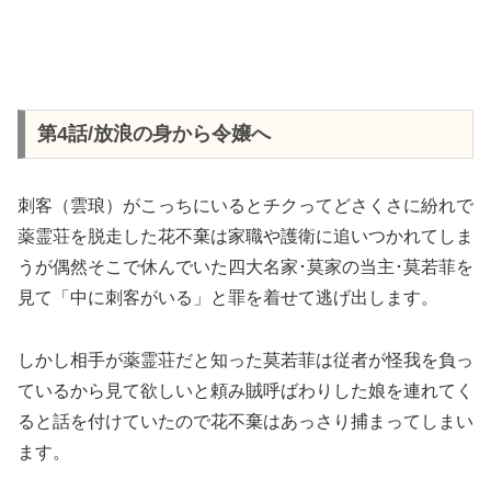
第4話/放浪の身から令嬢へ
刺客（雲琅）がこっちにいるとチクってどさくさに紛れで
薬霊荘を脱走した花不棄は家職や護衛に追いつかれてしま
うが偶然そこで休んでいた四大名家･莫家の当主･莫若菲を
見て「中に刺客がいる」と罪を着せて逃げ出します。
しかし相手が薬霊荘だと知った莫若菲は従者が怪我を負っ
ているから見て欲しいと頼み賊呼ばわりした娘を連れてく
ると話を付けていたので花不棄はあっさり捕まってしまい
ます。