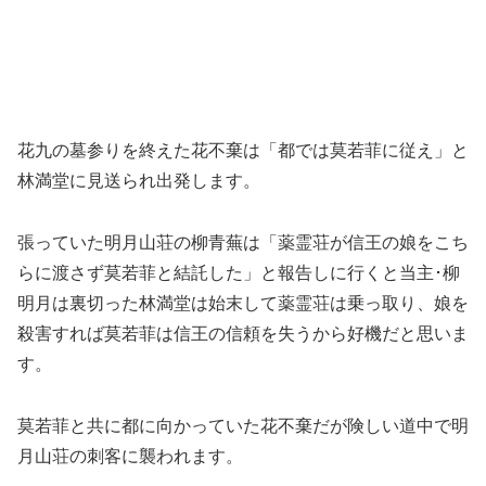
花九の墓参りを終えた花不棄は「都では莫若菲に従え」と
林満堂に見送られ出発します。
張っていた明月山荘の柳青蕪は「薬霊荘が信王の娘をこち
らに渡さず莫若菲と結託した」と報告しに行くと当主･柳
明月は裏切った林満堂は始末して薬霊荘は乗っ取り、娘を
殺害すれば莫若菲は信王の信頼を失うから好機だと思いま
す。
莫若菲と共に都に向かっていた花不棄だが険しい道中で明
月山荘の刺客に襲われます。