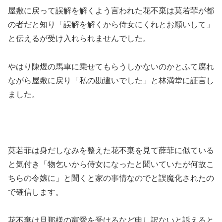
屋敷に戻って誤解を解くよう言われた花不棄は莫若菲が都
の者だと知り「誤解を解くから侍女にくれとお願いして」
と伝えるが受け入れられませんでした。
やはり陳煜の馬車に乗せてもらうしかないのかとふて腐れ
ながら屋敷に戻り「私の勘違いでした」と林満堂に証言し
ました。
莫若菲は身だしなみを整えた花不棄を見て薛菲に似ている
と気付き「物乞いから侍女になったと聞いていたが何故こ
ちらの令嬢に」と聞くと家の事情なのでと誤魔化されたの
で確信します。
花不棄は旦那様の寵愛を受けるなど申し訳ないと訴えると