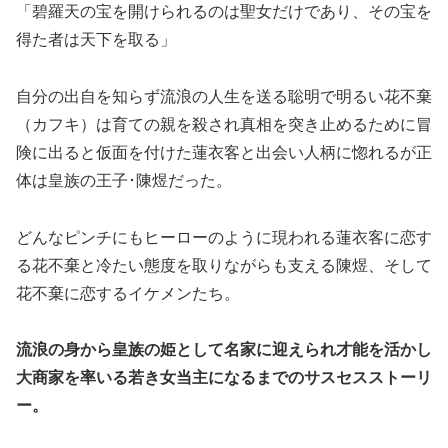
「碧羅天の宝を開けられるのは聖女だけであり、その宝を
得た者は天下を取る」
自分の出自を知らず流浪の人生を送る聡明で明るい花不棄
（カフキ）は育ての親を殺され真相を突き止めるために冒
険に出ると仮面を付けた蓮衣客と出会い人柄に惚れるが正
体は皇族の王子･陳煜だった。
どんなピンチにもヒーローのように現われる蓮衣客に恋す
る花不棄と冷たい態度を取りながらも支える陳煜、そして
花不棄に恋するイケメンたち。
流浪の身から皇族の姫として名家に迎えられ才能を活かし
大商家を率いる若き女当主になるまでのサスセスストーリ
ー。