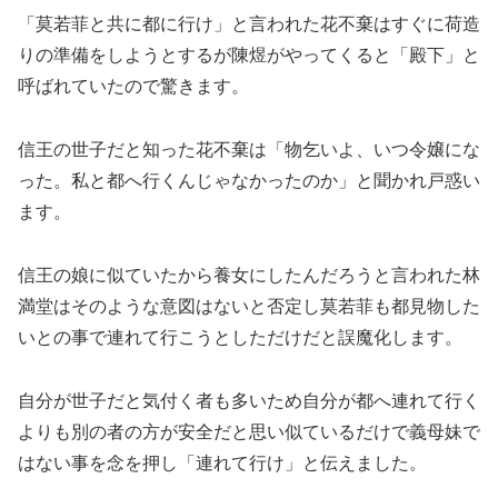
「莫若菲と共に都に行け」と言われた花不棄はすぐに荷造
りの準備をしようとするが陳煜がやってくると「殿下」と
呼ばれていたので驚きます。
信王の世子だと知った花不棄は「物乞いよ、いつ令嬢にな
った。私と都へ行くんじゃなかったのか」と聞かれ戸惑い
ます。
信王の娘に似ていたから養女にしたんだろうと言われた林
満堂はそのような意図はないと否定し莫若菲も都見物した
いとの事で連れて行こうとしただけだと誤魔化します。
自分が世子だと気付く者も多いため自分が都へ連れて行く
よりも別の者の方が安全だと思い似ているだけで義母妹で
はない事を念を押し「連れて行け」と伝えました。