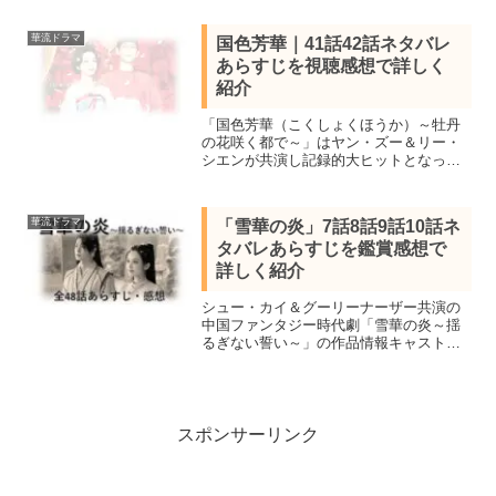
時代劇。見所キャスト、全40話あらすじ
一覧、39話40話（最終回）ネタバレ感想
華流ドラマ
国色芳華｜41話42話ネタバレ
で詳しく紹介。
あらすじを視聴感想で詳しく
紹介
「国色芳華（こくしょくほうか）～牡丹
の花咲く都で～」はヤン・ズー＆リー・
シエンが共演し記録的大ヒットとなった
中国時代劇。見所キャストと全56話あら
すじ一覧、41話42話ネタバレ感想を紹
介。牡丹栽培を職にする主人公が男尊女
華流ドラマ
「雪華の炎」7話8話9話10話ネ
卑の社会に立ち向かう
タバレあらすじを鑑賞感想で
詳しく紹介
シュー・カイ＆グーリーナーザー共演の
中国ファンタジー時代劇「雪華の炎～揺
るぎない誓い～」の作品情報キャスト、7
話8話9話10話を視聴し感想を交えネタバ
レあらすじを紹介します。人気作家・我
吃西紅柿によるウェブ小説をリー・タッ
チウ監督が実写化
スポンサーリンク