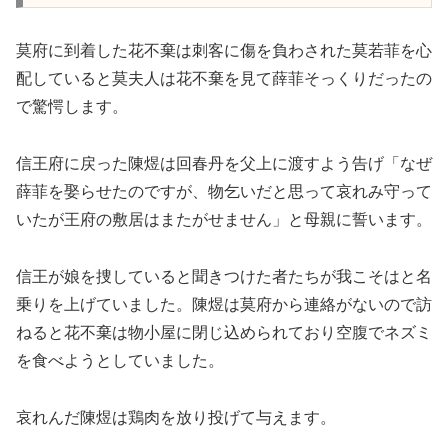
莫府に到着した花不棄は刺客に傷を負わされた莫若菲を心
配していると莫夫人は花不棄を見て薛菲そっくりだったの
で驚愕します。
信王府に戻った陳煜は回春丹を父上に渡すよう告げ「なぜ
薛菲を娶らせたのですが、物乞いだと思って哀れみ守って
いたが王府の敷居はまたがせません」と母親に誓います。
信王が娘を捜していると聞きつけた者たちが我こそはと名
乗りを上げていました。陳煜は莫府から連絡がないので訪
ねると花不棄は物小屋に閉じ込められており空腹でネズミ
を食べようとしていました。
哀れんだ陳煜は鶏肉を放り投げて与えます。