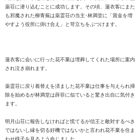
薬荘に潜り込むことに成功します。その頃、蓮衣客にまた
も邪魔された柳青蕪は薬霊荘の当主･林満堂に「賞金を増
やすよう役所に掛け合え」と苛立ちをぶつけます。
蓮衣客に会いに行った花不棄は埋葬してくれた場所に案内
され泣き崩れます。
薬霊荘に戻り着替えを済ました花不棄は仕事を与えられ掃
除を始めるが林満堂は薛菲に似ていると驚き出自に気付き
ます。
明月山荘に報告しなければと慌てるが信王と敵対するべき
ではないし縁を切る好機ではないかと言われ花不棄を住ま
わせ様子を見るよう命じました。