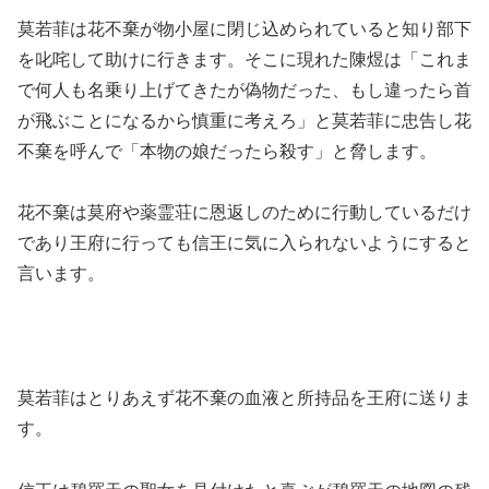
莫若菲は花不棄が物小屋に閉じ込められていると知り部下
を叱咤して助けに行きます。そこに現れた陳煜は「これま
で何人も名乗り上げてきたが偽物だった、もし違ったら首
が飛ぶことになるから慎重に考えろ」と莫若菲に忠告し花
不棄を呼んで「本物の娘だったら殺す」と脅します。
花不棄は莫府や薬霊荘に恩返しのために行動しているだけ
であり王府に行っても信王に気に入られないようにすると
言います。
莫若菲はとりあえず花不棄の血液と所持品を王府に送りま
す。