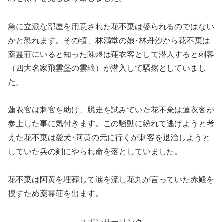
急に立派な部屋を用意された花不棄は娶られるのではない
かと恐れます。その頃、林満堂の娘･林丹沙から花不棄は
薬霊荘にいると知った陳煜は蓮衣客として潜入すると刺客
（四大名家飛雲堡の雲琅）が潜入して騒然としていまし
た。
蓮衣客は刺客を助け、脱走を試みていた花不棄は蓮衣客が
参上した事に気付きます。この騒動に紛れて逃げようと考
えた花不棄は愛犬･阿黄の元に行くが刺客を退治しようと
していた兵の剣にやられ命を落としていました。
花不棄は阿黄を埋葬して涙を流し花九が言っていた赤殿を
捜すため薬霊荘を出ます。
スポンサーリンク