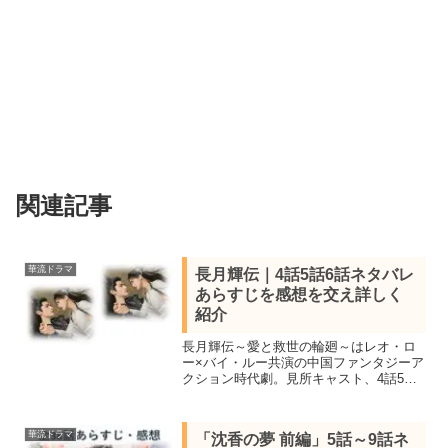
関連記事
華流ドラマ
長月輝伝｜4話5話6話ネタバレ
あらすじを感想を交え詳しく
紹介
長月輝伝～愛と救世の輪廻～はレオ・ロ
ー×バイ・ルー共演の中国ファンタジーア
クション時代劇。見所キャスト、4話5話6
話をか鑑賞しネタバレあらすじを感想を
交え紹介します。魔神となる運命を背負
った王子と仙女の壮大な愛と憎しみ。
華流ドラマ
「沈香の夢 前編」5話～9話ネ