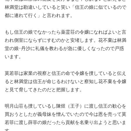
林満堂は勘違いしていると笑い「信王の娘に似ているので
都に連れて行く」と言われます。
もし信王の娘でなかったら薬霊荘の令嬢になればよいと言
われ側室にならずにすむのかと安堵します。花不棄は林満
堂の娘･丹沙に礼儀を教わるが急に優しくなったので戸惑
います。
莫若菲は家業の視察と信王の命で令嬢を捜していると伝え
ると林満堂は信王が命じるわけないと察知し花不棄を令嬢
と見て脅してきたのだと把握します。
明月山荘も捜しているし陳煜（王子）に渡し信王の歓心を
買おうとしたが義母妹を憎んでいたので今は恩を売って莫
若菲に渡し薛菲の娘だったら貢献を名乗り出ようと思いま
す。