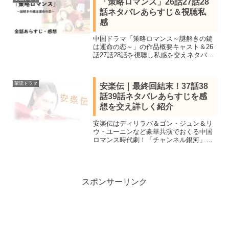
「策略ロマンス」26話27話28
話ネタバレあらすじ＆視聴私
感
中国ドラマ「策略ロマンス～謎解きの鍵
は運命の恋～」の作品概要キャスト＆26
話27話28話を視聴し私感を交えネタバレ
あらすじを紹介。配信開始4日で再生数1
億回突破したチャオ・シン＆シュー・ジ
ェンシー共演のミステリーラブコメ史
華流ドラマ
安楽伝｜最終回結末！37話38
劇。
話39話ネタバレあらすじを感
想を交え詳しく紹介
安楽伝はディリラバ＆ゴン・ジュン＆リ
ウ・ユーニンなど豪華共演でおくる中国
ロマンス時代劇！「チャンネル銀河」で
37話38話39（最終回）を鑑賞し感想を交
えネタバレあらすじを紹介します。身分
を隠す女海賊と惹かれていく皇太子が陰
謀に立ち向かっていく
スポンサーリンク