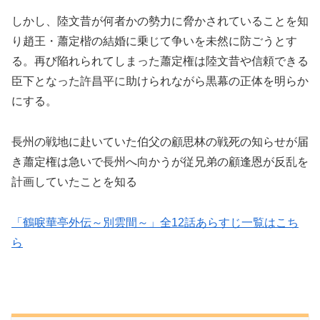
しかし、陸文昔が何者かの勢力に脅かされていることを知
り趙王・蕭定楷の結婚に乗じて争いを未然に防ごうとす
る。再び陥れられてしまった蕭定権は陸文昔や信頼できる
臣下となった許昌平に助けられながら黒幕の正体を明らか
にする。
長州の戦地に赴いていた伯父の顧思林の戦死の知らせが届
き蕭定権は急いで長州へ向かうが従兄弟の顧逢恩が反乱を
計画していたことを知る
「鶴唳華亭外伝～別雲間～」全12話あらすじ一覧はこち
ら