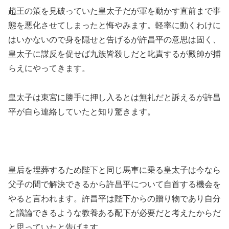
趙王の策を見破っていた皇太子だが軍を動かす直前まで事
態を悪化させてしまったと悔やみます。軽率に動くわけに
はいかないので身を隠せと告げるが許昌平の意思は固く、
皇太子に謀反を促せば九族皆殺しだと叱責するが殿帥が捕
らえにやってきます。
皇太子は東宮に勝手に押し入るとは無礼だと訴えるが許昌
平が自ら連絡していたと知り驚きます。
皇后を埋葬するため陛下と同じ馬車に乗る皇太子は今なら
父子の間で解決できるから許昌平について自首する機会を
やると言われます。許昌平は陛下からの贈り物であり自分
と議論できるような教養ある配下が必要だと考えたからだ
と思っていたと告げます。