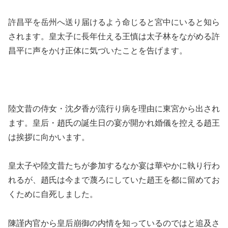
許昌平を岳州へ送り届けるよう命じると宮中にいると知ら
されます。皇太子に長年仕える王慎は太子林をながめる許
昌平に声をかけ正体に気づいたことを告げます。
陸文昔の侍女・沈夕香が流行り病を理由に東宮から出され
ます。皇后・趙氏の誕生日の宴が開かれ婚儀を控える趙王
は挨拶に向かいます。
皇太子や陸文昔たちが参加するなか宴は華やかに執り行わ
れるが、趙氏は今まで蔑ろにしていた趙王を都に留めてお
くために自死しました。
陳謹内官から皇后崩御の内情を知っているのではと追及さ