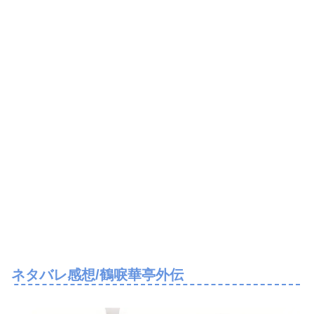
ネタバレ感想/鶴唳華亭外伝