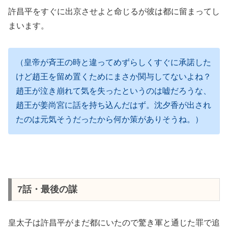
許昌平をすぐに出京させよと命じるが彼は都に留まってし
まいます。
（皇帝が斉王の時と違ってめずらしくすぐに承諾した
けど趙王を留め置くためにまさか関与してないよね？
趙王が泣き崩れて気を失ったというのは嘘だろうな、
趙王が姜尚宮に話を持ち込んだはず。沈夕香が出され
たのは元気そうだったから何か策がありそうね。）
7話・最後の謀
皇太子は許昌平がまだ都にいたので驚き軍と通じた罪で追