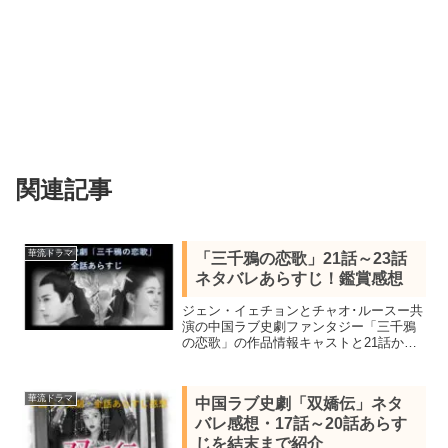
関連記事
華流ドラマ
「三千鴉の恋歌」21話～23話
ネタバレあらすじ！鑑賞感想
ジェン・イェチョンとチャオ･ルースー共
演の中国ラブ史劇ファンタジー「三千鴉
の恋歌」の作品情報キャストと21話から
24話までのネタバレあらすじを感想を交
え結末まで紹介。21話「死闘の果てに」
22話「祖国再建を目指して」23話「つか
華流ドラマ
中国ラブ史劇「双嬌伝」ネタ
の間の平穏」まで。
バレ感想・17話～20話あらす
じを結末まで紹介