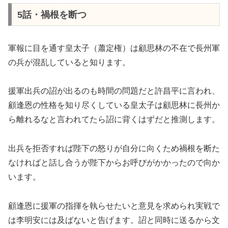
5話・禍根を断つ
軍報に目を通す皇太子（蕭定権）は顧思林の不在で長州軍
の兵が混乱していると知ります。
援軍出兵の詔が出るのも時間の問題だと許昌平に言われ、
顧逢恩の性格を知り尽くしている皇太子は顧思林に長州か
ら離れるなと言われてたら詔に背くはずだと推測します。
出兵を拒否すれば陛下の怒りが自分に向くため禍根を断た
なければと話し合うが陛下からお呼びがかかったので向か
います。
顧逢恩に援軍の指揮を執らせたいと意見を求められ実戦で
は李明安には及ばないと告げます。詔と同時に送るから文