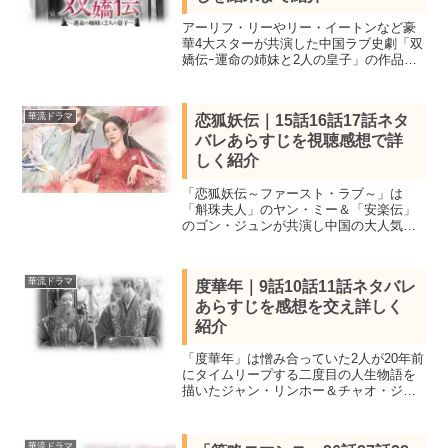
アーリフ・リーやリー・イートンなど豪
華4大スターが共演した中国ラブ史劇「双
嬌伝ｰ運命の姉妹と2人の皇子」の作品情
報キャストと17話から20話ネタバレあら
すじを感想を交え結末まで紹介。王座を
得る鍵となる姉妹と義兄弟の皇子が宮廷
華流ドラマ
恋狐妖伝｜15話16話17話ネタ
の陰謀に立ち向かう
バレあらすじを視聴感想で詳
しく紹介
「恋狐妖伝～ファースト・ラブ～」は
「斛珠夫人」のヤン・ミー＆「安楽伝」
のゴン・ジュンが共演し中国の大人気漫
画を原作に描いたファンタジーロマンス
時代劇！全話視聴し見所キャストと全36
話あらすじ一覧、15話16話17話ネタバレ
華流ドラマ
度華年｜9話10話11話ネタバレ
感想を詳しく紹介。
あらすじを感想を交え詳しく
紹介
「度華年」は憎み合っていた2人が20年前
にタイムリープする二度目の人生物語を
描いたジャン・リンホー＆チャオ・ジン
マイ共演の中国時代劇。全話視聴し見所
キャスト、全40話あらすじ一覧、9話10話
11話ネタバレ感想を詳しく紹介します。
華流ドラマ