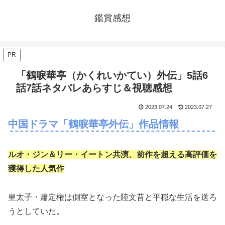
鑑賞感想
PR
「鶴唳華亭（かくれいかてい）外伝」5話6
話7話ネタバレあらすじ＆視聴感想
2023.07.24
2023.07.27
中国ドラマ「鶴唳華亭外伝」作品情報
ルオ・ジン＆リー・イートン共演、前作を超える高評価を
獲得した人気作
皇太子・蕭定権は側室となった陸文昔と平穏な生活を送ろ
うとしていた。