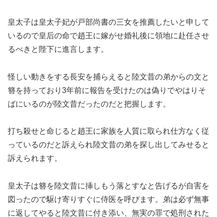
皇太子は皇太子妃が戸部尚書の三女を推薦したいと申して
いるので皇后の命で趙王に嫁がせ婚礼後に領地に赴任させ
るべきと陛下に進言します。
怪しい動きをする長安を捕らえると陸文昔の弟からの文と
簪を持っており3年前に報告を受けたのは偽りでやはりそ
ばにいるのが陸文昔だったのだと把握します。
打ち殺せと命じると趙王に家族を人質に取られ仕方なく従
っているのだと訴えられ陸文昔の弟を探し出してみせると
訴えられます。
皇太子は簪を陸文昔に挿しもう落とすなと告げるが自害を
図ったので駆け寄りすぐに侍医を呼びます。弟は必ず無事
に返してやると陸文昔に付き添い、無実の罪で処刑された