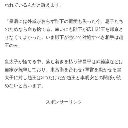
われているんだと訴えます。
「皇后には外戚がおらず陛下の寵愛も失った今、息子たち
のためなら命も捨てる。幸いにも陛下が広川郡王を帰京さ
せなくてよかった。いま殿下が急いで対処すべき相手は趙
王のみ」
皇太子が慌てる中、落ち着きを払う許昌平は武徳瀛などは
顧家が統率しており、東宮衛を合わせ7軍営を動かせる皇
太子に対し趙王は3つだけだが趙王と李明安との関係が読
めないと言います。
スポンサーリンク