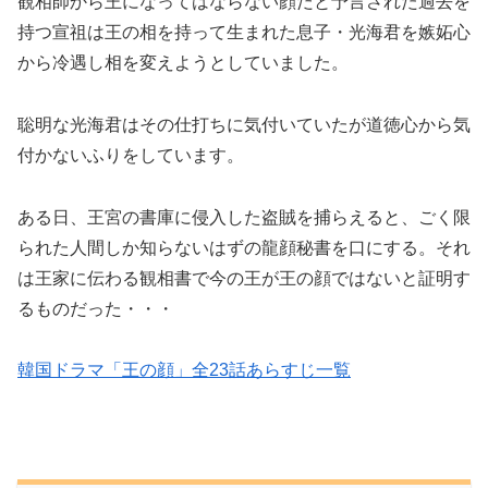
観相師から王になってはならない顔だと予言された過去を
持つ宣祖は王の相を持って生まれた息子・光海君を嫉妬心
から冷遇し相を変えようとしていました。
聡明な光海君はその仕打ちに気付いていたが道徳心から気
付かないふりをしています。
ある日、王宮の書庫に侵入した盗賊を捕らえると、ごく限
られた人間しか知らないはずの龍顔秘書を口にする。それ
は王家に伝わる観相書で今の王が王の顔ではないと証明す
るものだった・・・
韓国ドラマ「王の顔」全23話あらすじ一覧