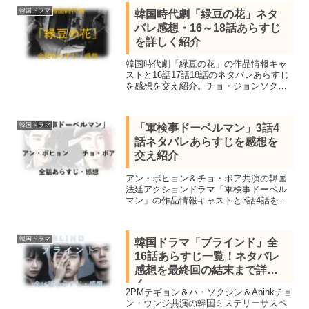
を選ぶための行事）に参加した女性と初
韓国ドラマ
韓国時代劇「緑豆の花」ネタ
恋の人を想い続ける王の愛を描いた作品
バレ感想・16～18話あらすじ
を詳しく紹介
韓国時代劇「緑豆の花」の作品情報キャ
ストと16話17話18話のネタバレあらすじ
を感想を交え紹介。チョ・ジョンソクと
イヒョンの共演、農民軍として立ち上が
った兄と討伐軍として銃を手にした弟の
過酷な運命を描く
韓国ドラマ
「軍検事ドーベルマン」3話4
話ネタバレあらすじを感想を
交え紹介
アン・ボヒョン＆チョ・ボア共演の韓国
法廷アクションドラマ「軍検事ドーベル
マン」の作品情報キャストと3話4話を視
聴し感想を交えネタバレあらすじを紹介
します。韓国初の軍検事にスポットを当
て上意下達の軍の世界で階級を越えて真
韓国ドラマ
韓国ドラマ「ブラインド」全
実を暴く
16話あらすじ一覧！ネタバレ
感想を最終回の結末まで詳し
く
2PMテギョン＆ハ・ソクジン＆Apinkチョ
ン・ウンジ共演の韓国ミステリーサスペ