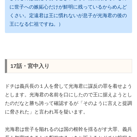
に世子への嫉妬心だけが鮮明に残っているからめんど
くさい。定遠君は王に慣れないが息子が光海君の後の
王になる仁祖ですね。）
17話・宮中入り
ドチは義兵長の１人を脅して光海君に謀反の罪を着せよう
とします。光海君の名前を口にしたので王に据えようとし
たのだなと勝ち誇って確認するが「そのように言えと提調
に脅された」と言われ耳を疑います。
光海君は世子を陥れるのは国の根幹を揺るがす大罪、義兵