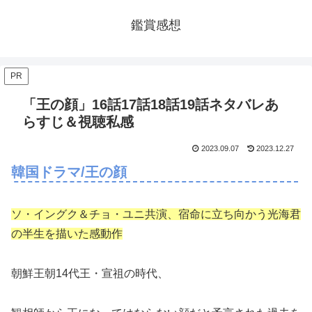
鑑賞感想
PR
「王の顔」16話17話18話19話ネタバレあ
らすじ＆視聴私感
2023.09.07
2023.12.27
韓国ドラマ/王の顔
ソ・イングク＆チョ・ユニ共演、宿命に立ち向かう光海君
の半生を描いた感動作
朝鮮王朝14代王・宣祖の時代、