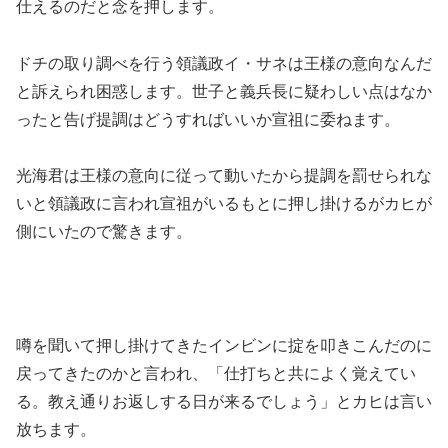
仕えるのだと念を押します。
ドチの取り調べを行う領議政イ・サネは王様の意向なんだ
と訴えられ困惑します。世子と義兵長に疑わしい点はなか
ったと告げ提調はどうすればいいか宣祖に委ねます。
光海君は王様の意向に従って動いたから提調を罰せられな
いと領議政に言われ宣祖がいるもとに押し掛けるがカヒが
側にいたので驚きます。
噂を聞いて押し掛けてきたインビンに掟を叩きこんだのに
戻ってきたのかと言われ、「仕打ちと共によく覚えてい
る。教え通りお返しする日が来るでしょう」とカヒは言い
放ちます。