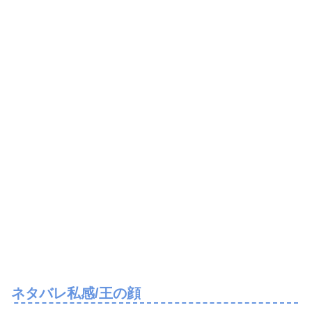
ネタバレ私感/王の顔