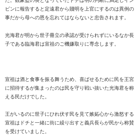
た。観象監の長となっていたドチは明の判断に満足しイン
ビンに報告すると定遠君から賤明を上官にするのは異例の
事だから母への恩を忘れてはならないと忠告されます。
光海君が明から世子冊立の承認が受けられずにいるなか長
子である臨海君は宣祖のご機嫌取りに専念します。
宣祖は酒と食事を振る舞うため、喜ばせるために民を王宮
に招待するが集まったのは民を守り戦い抜いた光海君を称
える民だけでした。
王がいるのに世子にひれ伏す民を見て嫉妬心から激怒する
宣祖はドチと一緒に街に繰り出すと義兵長らが民から称賛
を受けていました。