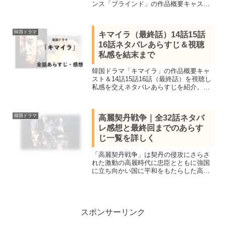
ンス「ブラインド」の作品概要キャス
ト、全16話あらすじ一覧、全話視聴し最
終話の結末まで感想を交えネタバレしま
す。無実の被害者になった市民たちと真
韓国ドラマ
キマイラ（最終話）14話15話
実に目をつぶる加害者
16話ネタバレあらすじ＆視聴
私感を結末まで
韓国ドラマ「キマイラ」の作品概要キャ
スト＆14話15話16話（最終話）を視聴し
私感を交えネタバレあらすじを紹介。
「イカゲーム」パク・ヘス主演、イ・ヒ
ジュン＆スヒョンなど豪華キャストでお
くる本格クライムサスペンス
韓国ドラマ
高麗契丹戦争｜全32話ネタバ
レ感想と最終回までのあらす
じ一覧を詳しく
「高麗契丹戦争」は契丹の侵攻にさらさ
れた激動の高麗時代に忠臣とともに強国
に立ち向かい国に平和をもたらした高麗8
代王・顕宗の一代記を描いた韓国時代
劇。全32話を視聴し見所キャスト、全話
あらすじ一覧と最終回結末までネタバレ
感想で詳しく紹介。
スポンサーリンク