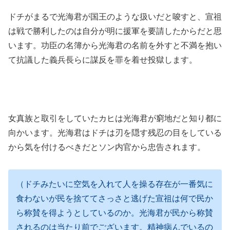
ドチがまるで光海君が国王のような扱いだと唆すと、宣祖
は戦で勝利したのは自分が明に援軍を要請したからだと思
います。功臣の名簿から光海君の名前を外すと不満を抱い
て抗議した義兵長らに謀反を罪を着せ投獄します。
女真族と取引をしていたカヒは光海君が窮地だと知り都に
向かいます。光海君はドチは刃を隠す残忍の目をしている
から気を付けるべきだとソン内官から忠告されます。
（ドチみたいに空気を入れて人を操る存在が一番気に
食わないが民を捨ててさっさと逃げた宣祖は何で民か
ら称賛を得ようとしているのか。光海君が民から称賛
されるのは当たり前でございます。精神病んでいるの