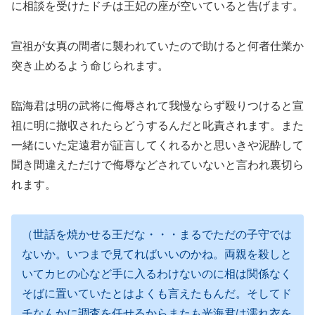
に相談を受けたドチは王妃の座が空いていると告げます。
宣祖が女真の間者に襲われていたので助けると何者仕業か
突き止めるよう命じられます。
臨海君は明の武将に侮辱されて我慢ならず殴りつけると宣
祖に明に撤収されたらどうするんだと叱責されます。また
一緒にいた定遠君が証言してくれるかと思いきや泥酔して
聞き間違えただけで侮辱などされていないと言われ裏切ら
れます。
（世話を焼かせる王だな・・・まるでただの子守では
ないか。いつまで見てればいいのかね。両親を殺しと
いてカヒの心など手に入るわけないのに相は関係なく
そばに置いていたとはよくも言えたもんだ。そしてド
チなんかに調査を任せるからまたも光海君は濡れ衣を