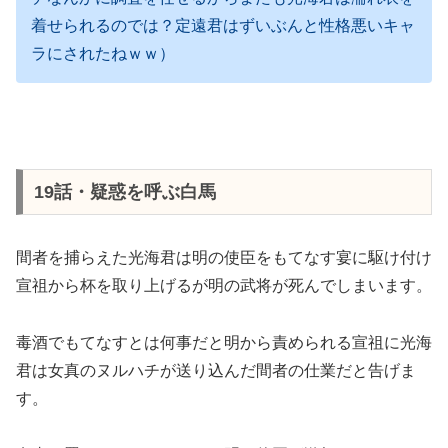
着せられるのでは？定遠君はずいぶんと性格悪いキャ
ラにされたねｗｗ）
19話・疑惑を呼ぶ白馬
間者を捕らえた光海君は明の使臣をもてなす宴に駆け付け
宣祖から杯を取り上げるが明の武将が死んでしまいます。
毒酒でもてなすとは何事だと明から責められる宣祖に光海
君は女真のヌルハチが送り込んだ間者の仕業だと告げま
す。