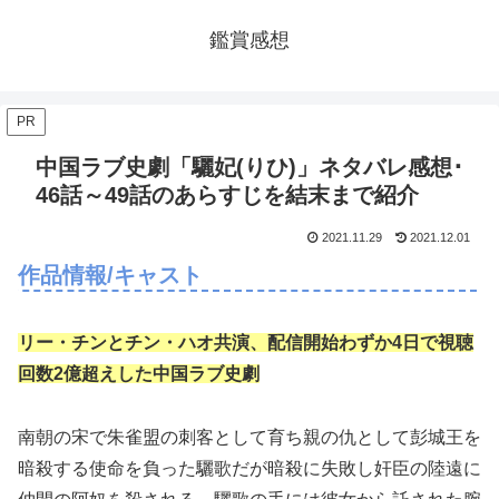
鑑賞感想
PR
中国ラブ史劇「驪妃(りひ)」ネタバレ感想･
46話～49話のあらすじを結末まで紹介
2021.11.29
2021.12.01
作品情報/キャスト
リー・チンとチン・ハオ共演、配信開始わずか4日で視聴
回数2億超えした中国ラブ史劇
南朝の宋で朱雀盟の刺客として育ち親の仇として彭城王を
暗殺する使命を負った驪歌だが暗殺に失敗し奸臣の陸遠に