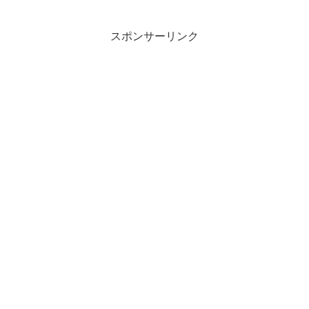
キャスト、全40話あらすじ一覧、15話16
話17話ネタバレ感想を詳しく紹介しま
す。
スポンサーリンク