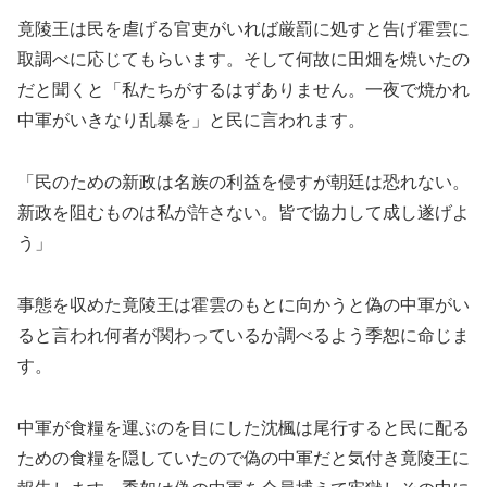
竟陵王は民を虐げる官吏がいれば厳罰に処すと告げ霍雲に
取調べに応じてもらいます。そして何故に田畑を焼いたの
だと聞くと「私たちがするはずありません。一夜で焼かれ
中軍がいきなり乱暴を」と民に言われます。
「民のための新政は名族の利益を侵すが朝廷は恐れない。
新政を阻むものは私が許さない。皆で協力して成し遂げよ
う」
事態を収めた竟陵王は霍雲のもとに向かうと偽の中軍がい
ると言われ何者が関わっているか調べるよう季恕に命じま
す。
中軍が食糧を運ぶのを目にした沈楓は尾行すると民に配る
ための食糧を隠していたので偽の中軍だと気付き竟陵王に