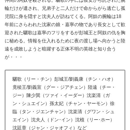
仲間の阿奴を殺される。驪歌の手には彼女から託された腕
輪だけが遺され、兄弟子と二人だけで命からがら逃亡し孤
児院に身を隠すと沈夫人が訪ねてくる。阿奴の腕輪は18
年前にさらわれた沈家の娘・嘉寧の物であり長女として歓
迎された驪歌は嘉寧のフリをするが彭城王と阿奴の仇を胸
に秘める。情報を仕入れるために夜の渡し場へ向かうと陸
遠を成敗しようと暗躍する正体不明の英雄と知り合う
が・・・
驪歌（リー・チン）彭城王/劉義康（チン・ハオ）
竟稜王/劉義宣（グー・ジアチェン）陸遠（チー・
ジー）陳少巽（ツァイ・イーダー）沈楽清（ガ
ン・シュエイン）孫太妃（チャン・ヤーモン）徐
臨（タン・ジエンチャン）沈楽清（グワン・シュ
エイン）沈夫人（ドン･イン）沈植（リー･ホー）
沈廷章（ジャン・ジャオフィ）など