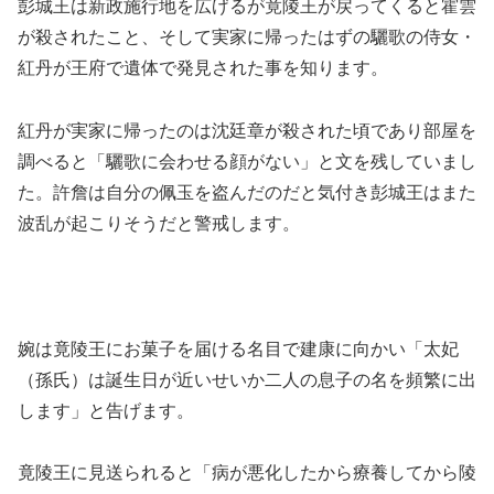
彭城王は新政施行地を広げるが竟陵王が戻ってくると霍雲
が殺されたこと、そして実家に帰ったはずの驪歌の侍女・
紅丹が王府で遺体で発見された事を知ります。
紅丹が実家に帰ったのは沈廷章が殺された頃であり部屋を
調べると「驪歌に会わせる顔がない」と文を残していまし
た。許詹は自分の佩玉を盗んだのだと気付き彭城王はまた
波乱が起こりそうだと警戒します。
婉は竟陵王にお菓子を届ける名目で建康に向かい「太妃
（孫氏）は誕生日が近いせいか二人の息子の名を頻繁に出
します」と告げます。
竟陵王に見送られると「病が悪化したから療養してから陵