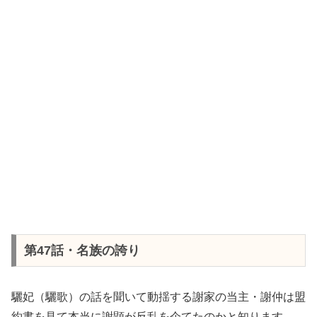
第47話・名族の誇り
驪妃（驪歌）の話を聞いて動揺する謝家の当主・謝仲は盟
約書を見て本当に謝顕が反乱を企てたのかと知ります。