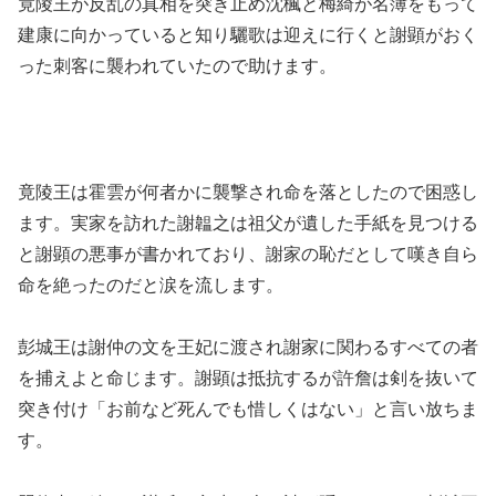
竟陵王が反乱の真相を突き止め沈楓と梅綺が名簿をもって
建康に向かっていると知り驪歌は迎えに行くと謝顕がおく
った刺客に襲われていたので助けます。
竟陵王は霍雲が何者かに襲撃され命を落としたので困惑し
ます。実家を訪れた謝韞之は祖父が遺した手紙を見つける
と謝顕の悪事が書かれており、謝家の恥だとして嘆き自ら
命を絶ったのだと涙を流します。
彭城王は謝仲の文を王妃に渡され謝家に関わるすべての者
を捕えよと命じます。謝顕は抵抗するが許詹は剣を抜いて
突き付け「お前など死んでも惜しくはない」と言い放ちま
す。