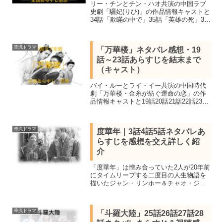
リー・チンとチン・ハオ共演の中国ラブ
史劇「驪妃(りひ)」の作品情報キャストと
34話「欺瞞の中で」35話「英雄の死」36
話「無言の帰還」37話「長い戦いの決
着」のネタバレあらすじを感想を交え結
末まで紹介。配信開始4日で視聴回数2億
華流ドラマ
「万華楼」ネタバレ感想・19
超えを突破した作品。
話～23話あらすじを結末まで
（キャスト）
バイ・ルーとライ・イー共演の中国時代
劇「万華楼・金糸が紡ぐ運命の恋」の作
品情報キャストと19話20話21話22話23話
のネタバレあらすじを感想を交え紹介。
正反対の二人が事件解決のために 動き出
す、シルクの街と宮廷が舞台の華麗なる
華流ドラマ
度華年｜3話4話5話ネタバレあ
冒険ロマンス史劇
らすじを感想を交え詳しく紹
介
「度華年」は憎み合っていた2人が20年前
にタイムリープする二度目の人生物語を
描いたジャン・リンホー＆チャオ・ジン
マイ共演の中国時代劇。全話視聴し見所
キャスト、全40話あらすじ一覧、3話4話5
話ネタバレ感想を詳しく紹介します。
華流ドラマ
「斗羅大陸」25話26話27話28