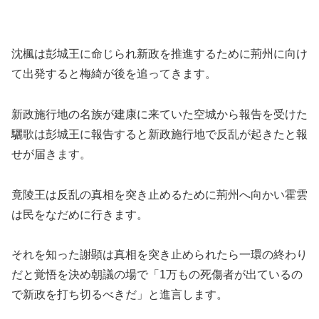
沈楓は彭城王に命じられ新政を推進するために荊州に向け
て出発すると梅綺が後を追ってきます。
新政施行地の名族が建康に来ていた空城から報告を受けた
驪歌は彭城王に報告すると新政施行地で反乱が起きたと報
せが届きます。
竟陵王は反乱の真相を突き止めるために荊州へ向かい霍雲
は民をなだめに行きます。
それを知った謝顕は真相を突き止められたら一環の終わり
だと覚悟を決め朝議の場で「1万もの死傷者が出ているの
で新政を打ち切るべきだ」と進言します。