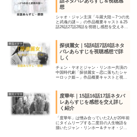
話ネタバレあらすじ＆視聴感
想
シャオ・ジャン主演「斗羅大陸～7つの光
と武魂の謎～」の作品概要キャスト＆25
話26話27話28話を視聴し感想を交えネタ
バレあらすじを紹介。唐家三少の同名フ
ァンタジー小説が原作、単行本の発行部
数1000万セットを超えゲームやアニメな
華流ドラマ
探偵麗女｜5話6話7話8話ネタ
どで成功を収めた。
バレあらすじを視聴感想で詳
しく
チェン・ヤオとジャン・リンホー共演の
中国時代劇「探偵麗女～恋に落ちたシャ
ーロック姫～」作品概要キャストと視聴
感想、5話「芽生えた想い」6話「秘密の
共有」7話「無償の愛」8話「晴天の雨
音」ネタバレあらすじを詳しく紹介
華流ドラマ
度華年｜15話16話17話ネタバ
レあらすじを感想を交え詳し
く紹介
「度華年」は憎み合っていた2人が20年前
にタイムリープする二度目の人生物語を
描いたジャン・リンホー＆チャオ・ジン
マイ共演の中国時代劇。全話視聴し見所