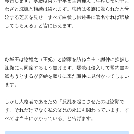
報告します。季恕は偽の中軍を全員捕えて牢獄しその中に
わざと沈楓と梅綺は紛れます。梅綺は名族に殴られたと号
泣する芝居を見せ「すべて白状し供述書に署名すれば釈放
してもらえる」と皆に伝えます。
彭城王は謝韞之（王妃）と謝家を訪ね当主・謝仲に挨拶し
謝顕にも同席するよう告げます。驪歌は侵入して盟約書を
盗もうとするが姿絵を取りに来た謝仲に見付かってしまい
ます。
しかし人格者であるため「反乱を起こさせたのは謝顕で
す。それだけでなく私の父兄の死にも関わっています。す
べては当主にかかっている」と告げます。