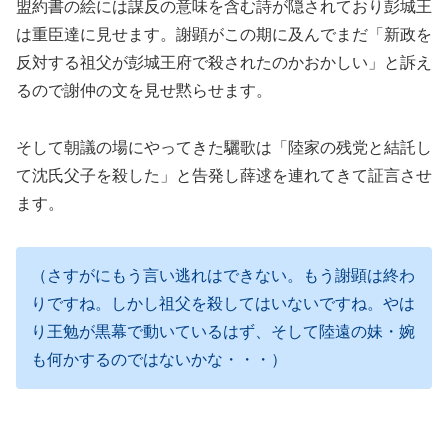
盟約書の絵には謀反の意味を含む詩が隠されており彭城王
は重臣達に見せます。謝顕がこの期に及んでまだ「新政を
反対する祖父が彭城王府で殺されたのかおかしい」と訴え
るので謝仲の文を見せ黙らせます。
そして朝議の場にやってきた驪歌は「陸家の残党と結託し
て沈氏父子を殺した」と告発し薛逑を連れてきて証言させ
ます。
（さすがにもう言い逃れはできない。もう謝顕は終わ
りですね。しかし祖父を殺してはいないですね。やは
り王勉が黒幕で動いているはず、そして陸遠の妹・婉
も何かするのではないかな・・・）