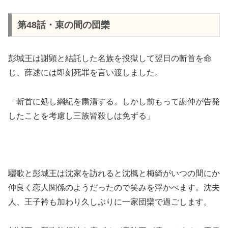
第48話・束の間の団欒
彭城王は謝顕と結託した名族を投獄して翌日の斬首を命
じ、薛逑には即刻死罪を言い渡しました。
「斬首に処し綱紀を粛清する。しかし前もって謝仲が告発
したことを考慮し三族皆殺しは免ずる」
驪歌と彭城王は沈家を訪れると沈楓と梅綺がいつの間にか
仲良く恋人関係のようだったので笑みを浮かべます。沈夫
人、王子衿も加わり久しぶりに一家団欒で過ごします。