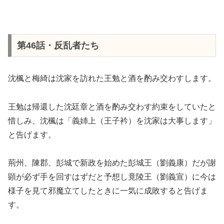
第46話・反乱者たち
沈楓と梅綺は沈家を訪れた王勉と酒を酌み交わすします。
王勉は帰還した沈廷章と酒を酌み交わす約束をしていたと
惜しみ、沈楓は「義姉上（王子衿）を沈家は大事します」
と告げます。
荊州、陳郡、彭城で新政を始めた彭城王（劉義康）だが謝
顕が必ず手を回すはずだと予想し竟陵王（劉義宣）に今は
様子を見て邪魔立てしたときに一気に成敗すると告げま
す。