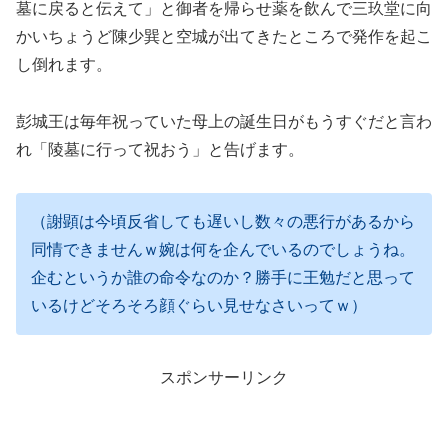
墓に戻ると伝えて」と御者を帰らせ薬を飲んで三玖堂に向
かいちょうど陳少巽と空城が出てきたところで発作を起こ
し倒れます。
彭城王は毎年祝っていた母上の誕生日がもうすぐだと言わ
れ「陵墓に行って祝おう」と告げます。
（謝顕は今頃反省しても遅いし数々の悪行があるから
同情できませんｗ婉は何を企んでいるのでしょうね。
企むというか誰の命令なのか？勝手に王勉だと思って
いるけどそろそろ顔ぐらい見せなさいってｗ）
スポンサーリンク