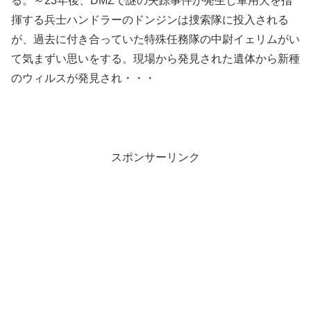
る。～23年後、DMZで謎の失踪事件が発生し軍用犬を指
揮する兵士ハンドラーのドンジンは捜索隊に投入される
が、過去に付き合っていた特殊任務隊の中尉イェリムがい
て気まずい思いをする。現場から発見された遺体から新種
のウィルスが発見され・・・
スポンサーリンク