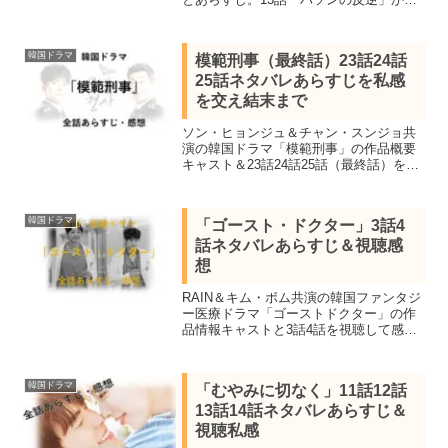
最終話の16話「王宮決戦」までのネタバ
レあらすじになります。ついに反乱軍が
王宮に侵略する。民と国を守るためのハ
韓国ドラマ
模範刑事（最終話）23話24話
ソンの決断に注目。そして王妃との恋の
25話ネタバレあらすじを私感
行方は。
を交え結末まで
ソン・ヒョンジュ＆チャン・スンジョ共
演の韓国ドラマ「模範刑事」の作品概要
キャスト＆23話24話25話（最終話）を視
聴し私感を交えネタバレあらすじを結末
まで紹介します。ベテラン刑事とエリー
ト刑事がタッグを組み真実を暴く。
韓国ドラマ
「ゴースト・ドクター」3話4
話ネタバレあらすじ＆視聴感
想
RAIN＆キム・ボム共演の韓国ファンタジ
ー医療ドラマ「ゴーストドクター」の作
品情報キャストと3話4話を視聴して感想
を交えネタバレあらすじを紹介。交通事
故で意識不明となった天才医師がお出来
損ない出来損ない研修医の体に憑依す
韓国ドラマ
「むやみに切なく」11話12話
る。
13話14話ネタバレあらすじ＆
視聴私感