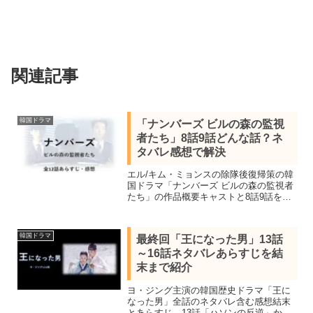
関連記事
韓国ドラマ
「ナンバーズ ビルの森の監視
者たち」8話9話どんな話？ネ
タバレ感想で解決
エル/キム・ミョンスの除隊後復帰策の韓
国ドラマ「ナンバーズ ビルの森の監視者
たち」の作品概要キャストと8話9話を視
聴しネタバレあらすじを紹介します。育
ての親を死に追いやられた高校生は復讐
を誓い会計士となって入社する
韓国ドラマ
最終回「王になった男」13話
～16話ネタバレあらすじを結
末まで紹介
ヨ・ジング主演の韓国歴史ドラマ「王に
なった男」全話のネタバレ含む感想結末
とあらすじ。13話「ハソンの反逆」から