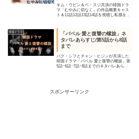
キム・ウビン＆ペ・スジ共演の韓国ドラ
マ「むやみに切なく」の作品概要キャス
ト＆11話12話13話14話を視聴し私感を交
えネタバレあらすじを紹介します。儚く
も美しい極上の感動ラブストーリー。
韓国ドラマ
「バベル 愛と復讐の螺旋」ネ
タバレあらすじ/第5話から8話
まで
パク・シフとチャン・ヒジンが共演した
韓国ドラマ「バベル 愛と復讐の螺旋」第
5話･6話･7話･8話までのネタバレあらす
じを結末まで紹介。ジョンウォンが酷い
環境で耐えていた事が判明。また愛する
ウヒョクがジョンウォンと恋仲だと気付
くユラ。テ会長とスホが目覚める
スポンサーリンク