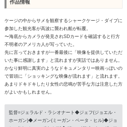
作品情報
ケージの中からサメを観察するシャークケージ・ダイブに
参加した観光客が高波に襲われ船が転覆。
〜海底からカメラが発見されSDカードを確認すると行方
不明者のアメリカ人が写っていた。
先に言っておきますが一番最後に「映像を提供していただ
いた事に感謝します」と流れますが実話ではありません。
かなり鮮明に真実のようなドキュメンタリー映画っぽいの
で冒頭に「ショッキングな映像が流れます」と流れます。
あまりドキドキしたり女性の悲鳴が苦手な方は注意した方
がよいかもしれません。
監督=ジェラルド・ラシオナート◆ジェフ(ジョエル・
ホーガン)◆メーガン(ミーガン・ペータ・ヒル)◆ジョ