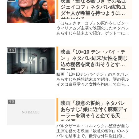
映画「聖なる嘘つき その名は
にパリに行くとカメラマンを出会
ジェイコブ」ネタバレ結末/ユ
い・・・
ダヤ人が希望を持つように嘘
付きになる
「ほらふきヤーコプ」の原作をロビン・
ウィリアムズ主演で映画化したネタバレ
あらすじを結末まで紹介。ゲットーに押
し込められたユダヤ人はナチス司令部の
ラジオでソ連軍が侵攻していると耳にし
て伝えると絶望的だったユダヤ人が生き
洋画
映画「10×10 テン・バイ・テ
る気力を取り戻したことで嘘のニュース
ン 」ネタバレ結末/女性を閉じ
を広める
込め秘密を聞き出そうとする
謎の男
映画「10×10テンバイテン」のネタバレ
あらすじを感想結末まで紹介。謎の男ル
イスは白昼堂々と女性を拘束して自ら施
工した10フィート四方の防音室に閉じ込
めました。名前はキャシーと女性は答え
るがルイスは何故か同じ質問を繰り返
洋画
映画「殺意の誓約」ネタバレ
す。ルイスの目的は何なのか。
あらすじ/ 娘に近付く麻薬ディ
ーラーを消そうと企てる天才
外科医
バルタザール・コルマウクル監督が自ら
主演を務める映画「殺意の誓約」のネタ
バレを結末まで。優秀な外科医は娘に近