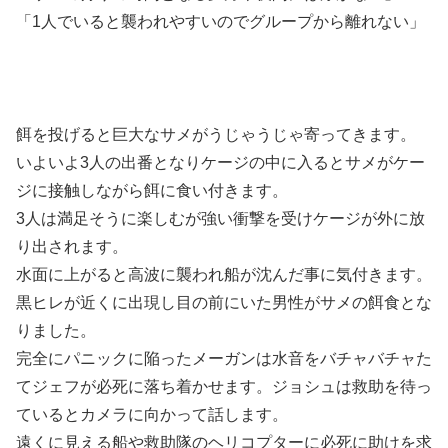
「1人でいると襲われやすいのでグループから離れない」
餌を投げると巨大なサメがうじゃうじゃ寄ってきます。
いよいよ3人の出番となりケージの中に入るとサメがケー
ジに接触しながら餌に食い付きます。
3人は満足そうに楽しむが強い衝撃を受けケージが外に放
り出されます。
水面に上がると高波に襲われ船が沈んだ事に気付きます。
黒ヒレが近くに出現し目の前にいた男性がサメの餌食とな
りました。
完全にパニックに陥ったメーガンは水音をバチャバチャた
てジェフが必死に落ち着かせます。ジョシュは救助を待っ
ているとカメラに向かって話します。
遠くに見える船や救助隊のヘリコプターに必死に助けを求