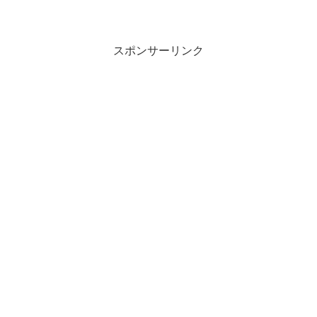
付く麻薬ディーラーを追い払うため家に
侵入して大量のブツをばらまいて通報す
るがバレて金を要求されます。追い詰め
られた医師は娘を守るため完全犯罪を計
画する。
スポンサーリンク