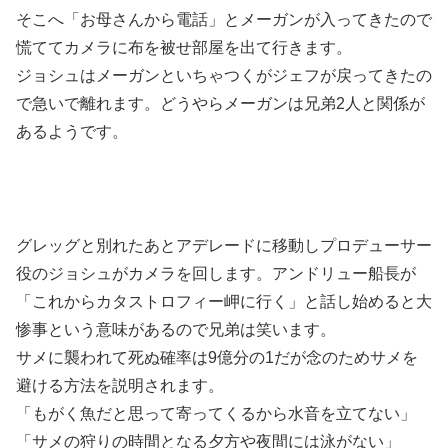
そこへ「お母さんから電話」とメーガンが入ってきたので
慌ててカメラに布を被せ部屋を出て行きます。
ジョシュはメーガンといちゃつくがジェフが戻ってきたの
で急いで離れます。どうやらメーガンは兄弟2人と関係が
あるようです。
グレッグと別れたあとアデレードに移動しプロデューサー
役のジョシュがカメラを回します。アンドリュー船長が
「これからカタストロフィー岬に行く」と話し始めると大
惨事という意味があるので兄弟は笑います。
サメに襲われて死ぬ確率は9億分の1だが念のためサメを
避ける方法を説明されます。
「もがく魚だと思って寄ってくるから水音を立てない」
「サメの狩りの時間となる夕方や夜間には泳がない」