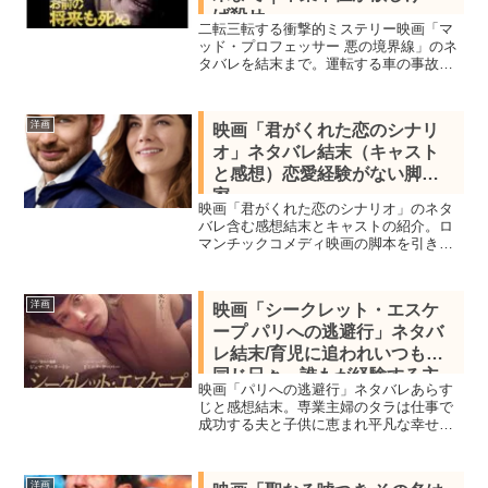
ば殺せ
二転三転する衝撃的ミステリー映画「マ
ッド・プロフェッサー 悪の境界線」のネ
タバレを結末まで。運転する車の事故に
より妻の体が不自由になってしまい自責
の念に駆られていた教授は単位が欲しい
と頼みに来た生徒に報酬を上げる約束で
洋画
映画「君がくれた恋のシナリ
妻の治療費のために保険金が必要だと説
オ」ネタバレ結末（キャスト
明し殺せとお願いする。
と感想）恋愛経験がない脚本
家
映画「君がくれた恋のシナリオ」のネタ
バレ含む感想結末とキャストの紹介。ロ
マンチックコメディ映画の脚本を引き受
けるが恋愛に関心を持たずに育ったため
調査してもストーリーが広がってこな
い、そんな時パーティーで出会った女性
洋画
映画「シークレット・エスケ
に好意を抱くが彼女には婚約者がした。
ープ パリへの逃避行」ネタバ
レ結末/育児に追われいつもと
同じ日々、誰もが経験する主
映画「パリへの逃避行」ネタバレあらす
婦の悩み
じと感想結末。専業主婦のタラは仕事で
成功する夫と子供に恵まれ平凡な幸せを
手に入れているように見えるが彼女は毎
日日々の繰り返し虚しさを感じていまし
た。アートの勉強をしたいと思い衝動的
洋画