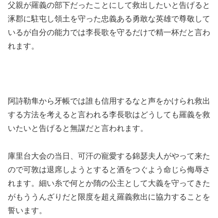
父親が羅義の部下だったことにして救出したいと告げると
涿郡に駐屯し領土を守った忠義ある勇敢な英雄で尊敬して
いるが自分の能力では李長歌を守るだけで精一杯だと言わ
れます。
阿詩勒隼から牙帳では誰も信用するなと声をかけられ救出
する方法を考えると言われる李長歌はどうしても羅義を救
いたいと告げると無謀だと言われます。
庫里台大会の当日、可汗の寵愛する錦瑟夫人がやって来た
ので可敦は退席しようとすると酒をつぐよう命じら侮辱さ
れます。細い糸で何とか隋の公主として大義を守ってきた
がもううんざりだと限度を超え羅義救出に協力することを
誓います。