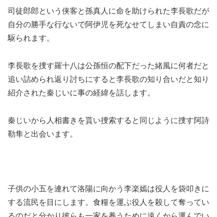
司徒郎郎という侠客と孫真人に命を助けられた李長歌だが
自分の勝手な行ないで阿伊児を死なせてしまい自責の念に
駆られます。
李長歌を捜す羅十八は公孫恒の配下だった緒風に何者だと
追い詰められ返り討ちにすると李長歌の知り合いだと知り
紹介された秦じいに事の経緯を話します。
秦じいから人相書きを貰い捜索すると同じように捜す阿詩
勒隼と出会います。
子供の小五を連れて洛陽に向かう李楽嫣は役人を袋叩きに
する流民を目にします。食糧を運ぶ役人を殺して奪ってい
るのだと分かり彼らも一家を養うために遠くから運んでい