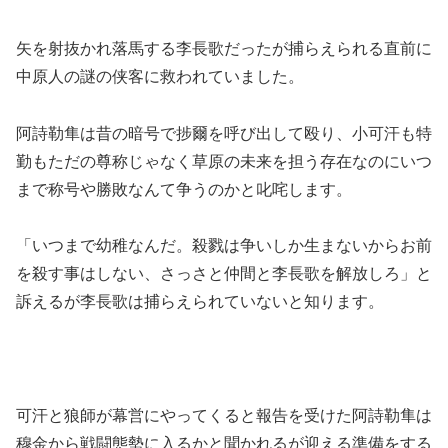
矢を射抜かれ落馬する李長歌だったが捕らえられる直前に
中原人の謎の侠客に救われていました。
阿詩勒隼は昔の暗号で捗爾を呼び出して殴り、小可汗も特
勤もただの尊称じゃなく草原の未来を担う存在なのにいつ
まで称号や勝敗なんて争うのかと叱咤します。
「いつまで幼稚なんだ。殺戮は争いしか生まないからお前
を殺す事はしない、さっさと仲間と李長歌を解放しろ」と
訴えるが李長歌は捕らえられていないと知ります。
可汗と狼師が幕営にやってくると報告を受けた阿詩勒隼は
穆金から戦闘態勢に入るかと聞かれるが迎える準備をする