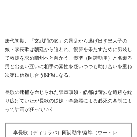
唐代初期、「玄武門の変」の暴乱から逃げ出す皇太子の
娘・李長歌は朝廷から追われ、復讐を果たすために男装し
て救援を求め幽州へと向かう。秦準（阿詩勒隼）と名乗る
男と出会い互いに相手の素性を疑いつつも助け合いを重ね
次第に信頼し合う関係になる。
長歌の逮捕を命じられた禁軍頭領・皓都は苛烈な追跡を繰
り広げていたが長歌の従妹・李楽嫣による必死の牽制によ
って計画が狂っていく
李長歌（ディリラバ）阿詩勒隼/秦準（ウー・レ