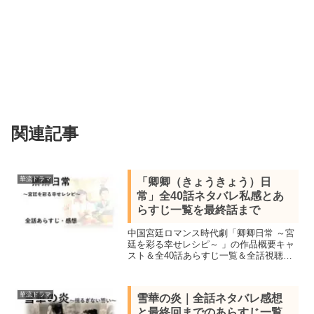
関連記事
華流ドラマ
「卿卿（きょうきょう）日
常」全40話ネタバレ私感とあ
らすじ一覧を最終話まで
中国宮廷ロマンス時代劇「卿卿日常 ～宮
廷を彩る幸せレシピ～ 」の作品概要キャ
スト＆全40話あらすじ一覧＆全話視聴し
私感を交え最終話の結末までネタバレし
ます。如懿伝の制作会社が手掛け2022微
博人気ドラマトップ10に入った大ヒット
華流ドラマ
雪華の炎｜全話ネタバレ感想
作
と最終回までのあらすじ一覧