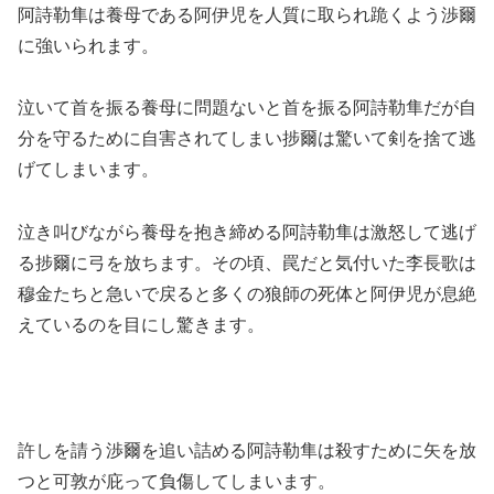
阿詩勒隼は養母である阿伊児を人質に取られ跪くよう渉爾
に強いられます。
泣いて首を振る養母に問題ないと首を振る阿詩勒隼だが自
分を守るために自害されてしまい捗爾は驚いて剣を捨て逃
げてしまいます。
泣き叫びながら養母を抱き締める阿詩勒隼は激怒して逃げ
る捗爾に弓を放ちます。その頃、罠だと気付いた李長歌は
穆金たちと急いで戻ると多くの狼師の死体と阿伊児が息絶
えているのを目にし驚きます。
許しを請う渉爾を追い詰める阿詩勒隼は殺すために矢を放
つと可敦が庇って負傷してしまいます。