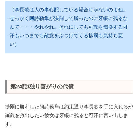
（李長歌は人の事心配している場合じゃないのよね。
せっかく阿詩勒隼が決闘して勝ったのに牙帳に残るな
んて・・・やれやれ。それにしても可敦を侮辱する可
汗もいつまでも敵意をぶつけてくる捗爾も気持ち悪
い）
第24話/独り善がりの代償
捗爾に勝利した阿詩勒隼は約束通り李長歌を手に入れるが
羅義を救出したい彼女は牙帳に残ると可汗に言い出しま
す。