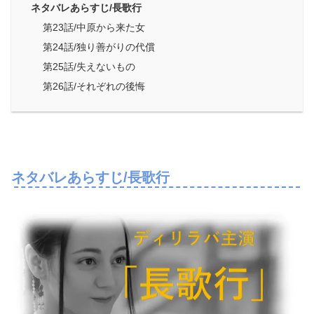
ネタバレあらすじ/長歌行
第23話/中原から来た女
第24話/独り善がりの代償
第25話/失えないもの
第26話/それぞれの後悔
ネタバレあらすじ/長歌行