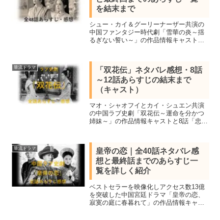
を結末まで
シュー・カイ＆グーリーナーザー共演の
中国ファンタジー時代劇「雪華の炎～揺
るぎない誓い～」の作品情報キャスト、
全48話あらすじ一覧、全話視聴し最終話
の結末まで感想を交えネタバレ。人気作
家・我吃西紅柿によるウェブ小説をリ
華流ドラマ
「双花伝」ネタバレ感想・8話
ー・タッチウ監督が実写化
～12話あらすじの結末まで
（キャスト）
マオ・シャオフイとカイ・シュエン共演
の中国ラブ史劇「双花伝～運命を分かつ
姉妹～」の作品情報キャストと8話「忠義
の士」9話「各営の思惑」10話「道理を問
う」11話「危機を勝機に」12話「竇家の
謀略」のネタバレあらすじを感想を交え
華流ドラマ
皇帝の恋｜全40話ネタバレ感
紹介。
想と最終話までのあらすじ一
覧を詳しく紹介
ベストセラーを映像化しアクセス数13億
を突破した中国宮廷ドラマ「皇帝の恋、
寂寞の庭に春暮れて」の作品情報キャス
トと全話一覧、ネタバレあらすじを感想
を交え最終話の結末まで紹介。康煕帝と