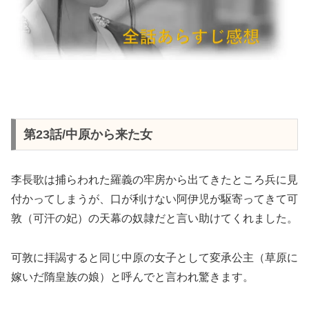
第23話/中原から来た女
李長歌は捕らわれた羅義の牢房から出てきたところ兵に見
付かってしまうが、口が利けない阿伊児が駆寄ってきて可
敦（可汗の妃）の天幕の奴隷だと言い助けてくれました。
可敦に拝謁すると同じ中原の女子として変承公主（草原に
嫁いだ隋皇族の娘）と呼んでと言われ驚きます。