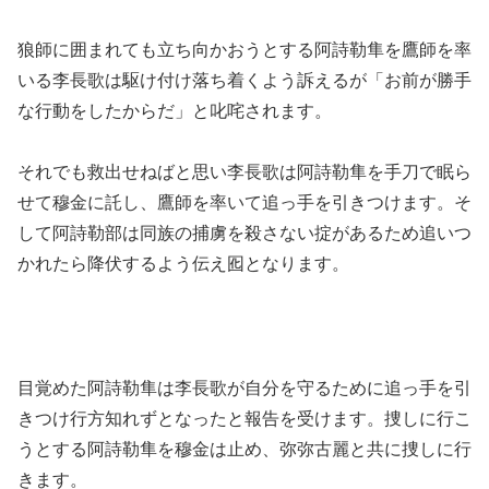
狼師に囲まれても立ち向かおうとする阿詩勒隼を鷹師を率
いる李長歌は駆け付け落ち着くよう訴えるが「お前が勝手
な行動をしたからだ」と叱咤されます。
それでも救出せねばと思い李長歌は阿詩勒隼を手刀で眠ら
せて穆金に託し、鷹師を率いて追っ手を引きつけます。そ
して阿詩勒部は同族の捕虜を殺さない掟があるため追いつ
かれたら降伏するよう伝え囮となります。
目覚めた阿詩勒隼は李長歌が自分を守るために追っ手を引
きつけ行方知れずとなったと報告を受けます。捜しに行こ
うとする阿詩勒隼を穆金は止め、弥弥古麗と共に捜しに行
きます。