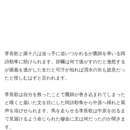
李長歌と羅十八は追っ手に追いつかれるが鷹師を率いる阿
詩勒隼に助けられます。捗爾は何で逃がすのだと激怒する
が羅義を逃がした女だと可汗が知れば渭水の矢も故意だっ
たと怪しむはずと言われます。
李長歌は自分を救ったことで鷹師が巻き込まれてしまった
と嘆くと届いた文を目にした阿詩勒隼から中原へ帰れと罵
声を浴びせられます。馬を走らせる李長歌は中原を出るま
で見届けるよう命じられた穆金に文は何だったのか聞きま
す。