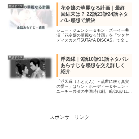
記憶をなくしたヒロイン宮女と納蘭容若
華流ドラマ
花令嬢の華麗なる計画｜最終
の三角関係の切ない恋の行方。
回結末は？ 22話23話24話ネタ
バレ感想で解決
シュー・ジェンシー＆モン・ズーイー共
演「花令嬢の華麗なる計画」を「ツタヤ
ディスカス/TSUTAYA DISCAS」で全話
鑑賞し、あらすじ一覧と22話23話24話
（最終回）ネタバレ感想を詳しく紹介し
ます。素顔を隠した2人のラブコメ時代劇
華流ドラマ
浮図縁｜9話10話11話ネタバレ
あらすじを感想を交え詳しく
紹介
「浮図縁（ふとえん）～乱世に咲く真実
の愛～」はワン・ホーディー＆チェン・
ユーチー共演の中国時代劇。9話10話11話
を鑑賞しネタバレあらすじを感想を交え
詳しく紹介します。弟の敵討ちを胸に秘
める男と殉葬を強いられた女の禁断の中
国ラブストーリー。
スポンサーリンク