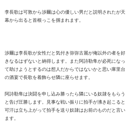
李長歌は可敦から渉爾は心の優しい男だと説明されたが天
幕から出ると首根っこを掴まれます。
渉爾は李長歌が女性だと気付き弥弥古麗が俺以外の者を好
きなるはずないと納得します。また阿詩勒隼が必死になっ
て助けようとするのは想人だからではないかと思い庫里台
の酒宴で長歌を着飾らせ隣に座らせます。
阿詩勒隼は決闘を申し込み勝ったら隣にいる奴隷をもらう
と告げ圧勝します。見事な戦い振りに拍手が沸き起こると
可汗は立ち上がって拍手を送り奴隷はお前のものだと言い
ます。