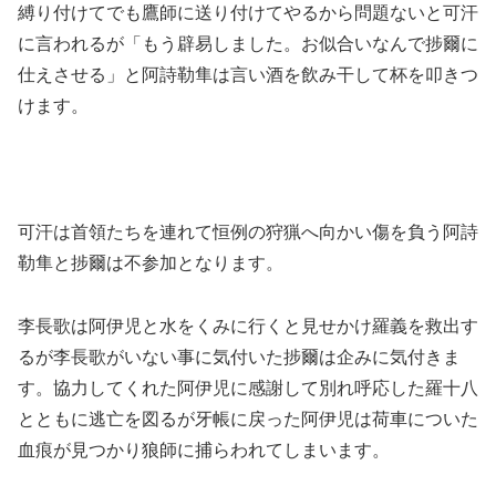
縛り付けてでも鷹師に送り付けてやるから問題ないと可汗
に言われるが「もう辟易しました。お似合いなんで捗爾に
仕えさせる」と阿詩勒隼は言い酒を飲み干して杯を叩きつ
けます。
可汗は首領たちを連れて恒例の狩猟へ向かい傷を負う阿詩
勒隼と捗爾は不参加となります。
李長歌は阿伊児と水をくみに行くと見せかけ羅義を救出す
るが李長歌がいない事に気付いた捗爾は企みに気付きま
す。協力してくれた阿伊児に感謝して別れ呼応した羅十八
とともに逃亡を図るが牙帳に戻った阿伊児は荷車についた
血痕が見つかり狼師に捕らわれてしまいます。