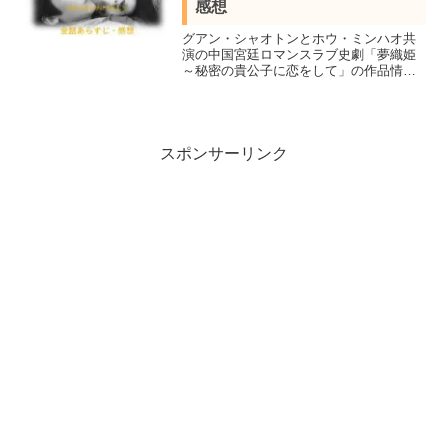
感想
グアン・シャオトンとホウ・ミンハオ共
演の中国宮廷ロマンスラブ史劇「夢織姫
～秘密の貴公子に恋をして」の作品情報
キャストと38話39話40話41話のネタバレ
あらすじを感想を交え結末まで紹介。
TikTokやWeibo、猫眼配信ドラマ熱度ラ
ンキングなど1位を獲得
スポンサーリンク