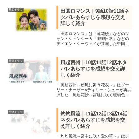
華流ドラマ
田園ロマンス｜9話10話11話ネ
タバレあらすじを感想を交え
詳しく紹介
「田園ロマンス」は「蓮花楼」などのツ
ォン・シュンシー＆「卿卿日常」などの
ティエン・シーウェイが共演した中国フ
ァンタジーラブコメディ。全26話を視聴
し全話あらすじ一覧と見所キャスト、9話
10話11話をネタバレ感想で詳しく紹介し
華流ドラマ
風起西州｜10話11話12話ネタ
ます。
バレあらすじを感想を交え詳
しく紹介
「風起西州～烈風に舞う花衣～」はグー
リー・ナーザー×ティミー・シューが再共
演した「風起花抄～宮廷に咲く琉璃色の
恋～」の続編。見所キャストと全37話あ
らすじ一覧、10話11話12話ネタバレ感想
を詳しく紹介。新婚夫婦が辺境の地で戦
華流ドラマ
灼灼風流｜11話12話13話14話
と政争に巻き込まれる
ネタバレあらすじを感想を交
え詳しく紹介
「灼灼風流～宮中に咲く愛の華～」はジ