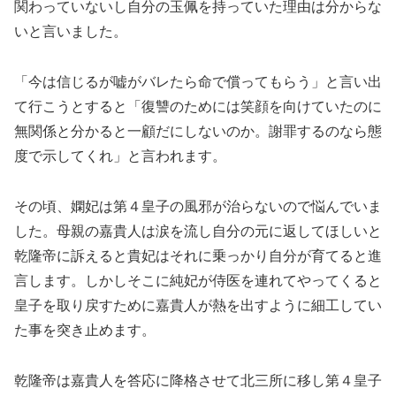
関わっていないし自分の玉佩を持っていた理由は分からな
いと言いました。
「今は信じるが嘘がバレたら命で償ってもらう」と言い出
て行こうとすると「復讐のためには笑顔を向けていたのに
無関係と分かると一顧だにしないのか。謝罪するのなら態
度で示してくれ」と言われます。
その頃、嫻妃は第４皇子の風邪が治らないので悩んでいま
した。母親の嘉貴人は涙を流し自分の元に返してほしいと
乾隆帝に訴えると貴妃はそれに乗っかり自分が育てると進
言します。しかしそこに純妃が侍医を連れてやってくると
皇子を取り戻すために嘉貴人が熱を出すように細工してい
た事を突き止めます。
乾隆帝は嘉貴人を答応に降格させて北三所に移し第４皇子