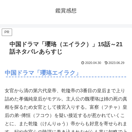
鑑賞感想
PR
中国ドラマ「瓔珞（エイラク）」15話～21
話ネタバレあらすじ
2020.04.30
2023.06.29
中国ドラマ「瓔珞エイラク」
女官から清の第六代皇帝、乾隆帝の3番目の皇后まで上り
詰めた孝儀純皇后がモデル。主人公の魏瓔珞は姉の死の真
相を探るため女官として後宮入りする。富察（フチャ）皇
后の弟･傅恒（フコウ）を疑い接近するが惹かれていくこ
とに、また乾隆（けんりゅう）帝からも好意を寄せられま
す。妃や女官らの陰謀に巻き込まれながらも常に知略で上