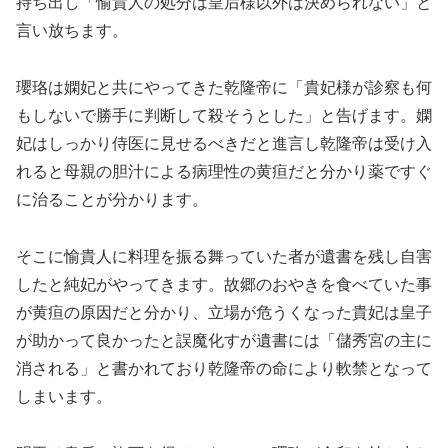
持ち出し「愉貴人の処分は皇后様以外は決められない」と
言い放ちます。
瓔珞は嫻妃と共にやってきた乾隆帝に「貴妃様が診察も何
もしないで勝手に判断して殺そうとした」と告げます。嫻
妃はしっかり侍医に見せるべきだと進言し乾隆帝は受け入
れると母親の胆汁による病理性の黄疸だと分かり薬ですぐ
に治ることが分かります。
そこに愉貴人に料理を振る舞っていた者が遺書を残し自害
したと純妃がやってきます。故郷のおやきを食べていた事
が黄疸の原因だと分かり、立場が危うくなった貴妃は皇子
が助かって良かったと誤魔化すが遺書には「儲秀宮の主に
消される」と書かれており乾隆帝の命により軟禁となって
しまいます。