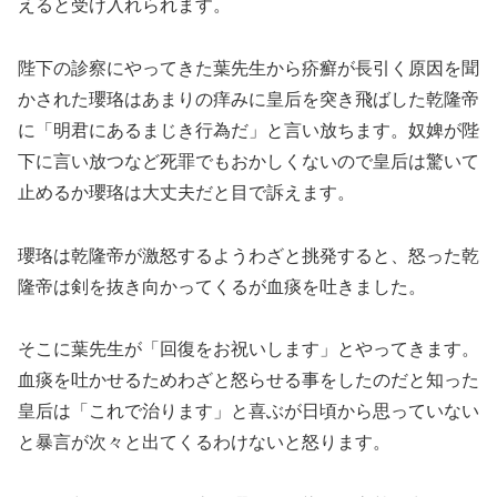
えると受け入れられます。
陛下の診察にやってきた葉先生から疥癬が長引く原因を聞
かされた瓔珞はあまりの痒みに皇后を突き飛ばした乾隆帝
に「明君にあるまじき行為だ」と言い放ちます。奴婢が陛
下に言い放つなど死罪でもおかしくないので皇后は驚いて
止めるか瓔珞は大丈夫だと目で訴えます。
瓔珞は乾隆帝が激怒するようわざと挑発すると、怒った乾
隆帝は剣を抜き向かってくるが血痰を吐きました。
そこに葉先生が「回復をお祝いします」とやってきます。
血痰を吐かせるためわざと怒らせる事をしたのだと知った
皇后は「これで治ります」と喜ぶが日頃から思っていない
と暴言が次々と出てくるわけないと怒ります。