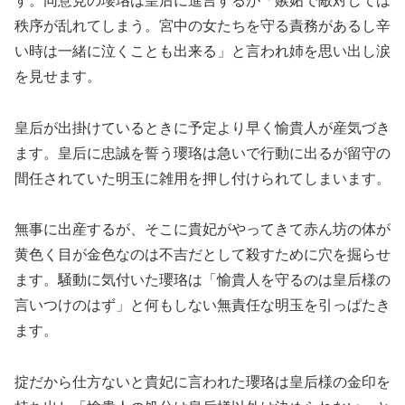
す。同意見の瓔珞は皇后に進言するが「嫉妬で敵対しては
秩序が乱れてしまう。宮中の女たちを守る責務があるし辛
い時は一緒に泣くことも出来る」と言われ姉を思い出し涙
を見せます。
皇后が出掛けているときに予定より早く愉貴人が産気づき
ます。皇后に忠誠を誓う瓔珞は急いで行動に出るが留守の
間任されていた明玉に雑用を押し付けられてしまいます。
無事に出産するが、そこに貴妃がやってきて赤ん坊の体が
黄色く目が金色なのは不吉だとして殺すために穴を掘らせ
ます。騒動に気付いた瓔珞は「愉貴人を守るのは皇后様の
言いつけのはず」と何もしない無責任な明玉を引っぱたき
ます。
掟だから仕方ないと貴妃に言われた瓔珞は皇后様の金印を