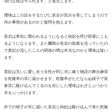
清の正統は守られます」と進言します。
瓔珞はこの話をするたびに皇后が気分を害してしまうので
何か事情があるのかと疑問を抱えます。
皇后は寒気に襲われるようになると純妃を呼び部屋にこも
るようになります。また爾晴が皇后の肌着を洗っていたの
で貴妃が流した二人の関係の噂は本当なのかと瓔珞は疑い
ます。
貴妃は互いに愛し合う女性が同じ夫に嫁ぐ物語の舞台練習
を乾隆帝の耳に届かせます。乾隆帝がただならぬ様子で長
春宮に駆け込んでくるのを目にした瓔珞はわざとぶつかり
水をぶっかけます。
外での様子が耳に届いた皇后と純妃は駆け込んで来た乾隆