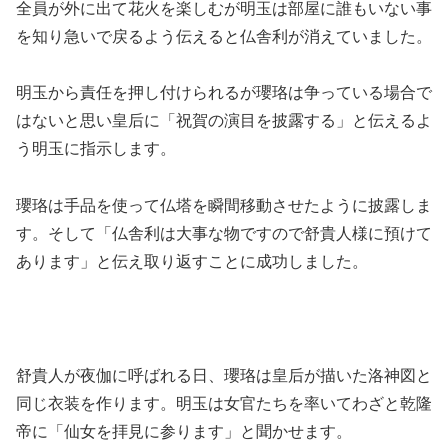
全員が外に出て花火を楽しむが明玉は部屋に誰もいない事
を知り急いで戻るよう伝えると仏舎利が消えていました。
明玉から責任を押し付けられるが瓔珞は争っている場合で
はないと思い皇后に「祝賀の演目を披露する」と伝えるよ
う明玉に指示します。
瓔珞は手品を使って仏塔を瞬間移動させたように披露しま
す。そして「仏舎利は大事な物ですので舒貴人様に預けて
あります」と伝え取り返すことに成功しました。
舒貴人が夜伽に呼ばれる日、瓔珞は皇后が描いた洛神図と
同じ衣装を作ります。明玉は女官たちを率いてわざと乾隆
帝に「仙女を拝見に参ります」と聞かせます。