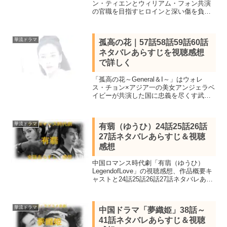
ン・ティエンとウィリアム・フォン共演
の官職を目指すヒロインと深い傷を負っ
た王が困難に立ち向かう中国時代劇。全
40話を視聴し全話あらすじ一覧と見所キ
ャスト、11話12話13話14話ネタバレ感想
華流ドラマ
孤高の花｜57話58話59話60話
を詳しく紹介します。
ネタバレあらすじを視聴感想
で詳しく
「孤高の花～General＆I～」はウォレ
ス・チョン×アジア一の美女アンジェラベ
イビーが共演した国に忠義を尽くす武将
と女軍師の中国ラブ史劇。全62話あらす
じ一覧と見所キャスト、57話58話59話60
話をネタバレ感想で詳しく紹介します。
華流ドラマ
有翡（ゆうひ）24話25話26話
27話ネタバレあらすじ＆視聴
感想
中国ロマンス時代劇「有翡（ゆうひ）
LegendofLove」の視聴感想、作品概要キ
ャストと24話25話26話27話ネタバレあら
すじを紹介。チャオ・リーインとワン・
イーボーが共演し175億再生と突破し
2020年時代劇ドラマランキング一位を獲
華流ドラマ
中国ドラマ「夢織姫」38話～
得。
41話ネタバレあらすじ＆視聴