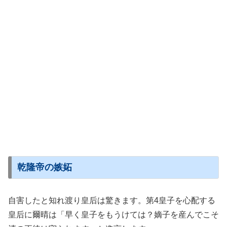
乾隆帝の嫉妬
自害したと知れ渡り皇后は驚きます。第4皇子を心配する
皇后に爾晴は「早く皇子をもうけては？嫡子を産んでこそ