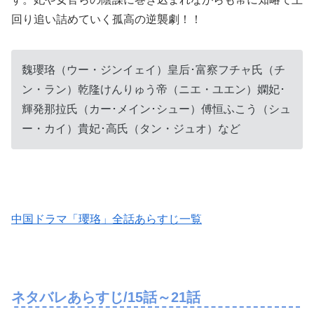
回り追い詰めていく孤高の逆襲劇！！
魏瓔珞（ウー・ジンイェイ）皇后･富察フチャ氏（チ
ン・ラン）乾隆けんりゅう帝（ニエ・ユエン）嫻妃･
輝発那拉氏（カー･メイン･シュー）傅恒ふこう（シュ
ー・カイ）貴妃･高氏（タン・ジュオ）など
中国ドラマ「瓔珞」全話あらすじ一覧
ネタバレあらすじ/15話～21話