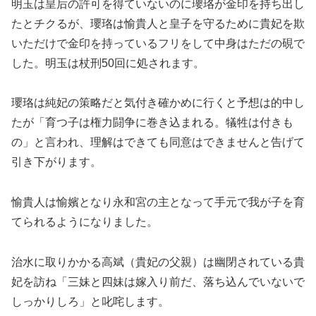
明玉は皇后の許可を得ていないのに瓔珞が金印を持ち出し
たとチクるが、瓔珞は愉貴人と皇子を守るために貴妃を欺
いただけで金印を持っているフリをして中身はただの硯で
した。明玉は杖刑50回に処されます。
瓔珞は純妃の策略だと気付き確かめに行くと予想は的中し
たが「育つ子は権力闘争に巻き込まれる。犠牲は付きも
の」と言われ、理解はできても同意はできませんと告げて
引き下がります。
愉貴人は愉嬪となり永和宮の主となって手元で我が子を育
てられるようになりました。
治水に取りかかる高斌（貴妃の父親）は幽閉されている貴
妃を訪ね「三妹と四妹は嫁入り前だ、落ち込んでいないで
しっかりしろ」と叱咤します。