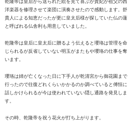
乾隆帝は皇后から送られた絵を見て喜ぶが貴妃が祖父の西
洋楽器を修理させて楽団に演奏させたので感動します。舒
貴人による知恵だったが更に皇太后様が探していた仏の蓮
と呼ばれる仏舎利も用意していました。
乾隆帝は皇后に皇太后に贈るよう伝えると瓔珞は管理を命
じられるが反省していない明玉がまたもや瓔珞の仕事を奪
います。
瓔珞は姉が亡くなった日に下手人が乾清宮から御花園まで
行ったので往復どれくらいかかるのか調べていると傅恒に
話しかけられるが今は使われていない隠し通路を発見しま
す。
その時、乾隆帝を祝う花火が打ち上がります。