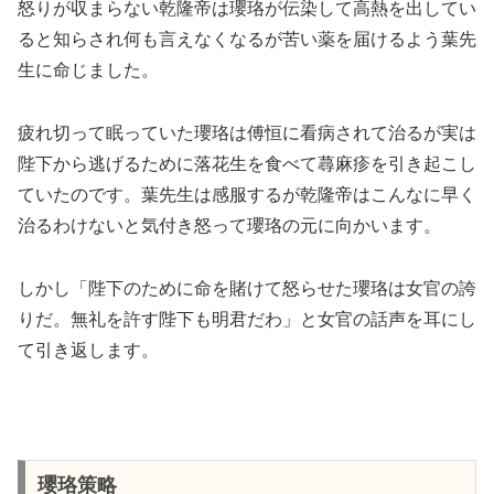
怒りが収まらない乾隆帝は瓔珞が伝染して高熱を出してい
ると知らされ何も言えなくなるが苦い薬を届けるよう葉先
生に命じました。
疲れ切って眠っていた瓔珞は傅恒に看病されて治るが実は
陛下から逃げるために落花生を食べて蕁麻疹を引き起こし
ていたのです。葉先生は感服するが乾隆帝はこんなに早く
治るわけないと気付き怒って瓔珞の元に向かいます。
しかし「陛下のために命を賭けて怒らせた瓔珞は女官の誇
りだ。無礼を許す陛下も明君だわ」と女官の話声を耳にし
て引き返します。
瓔珞策略