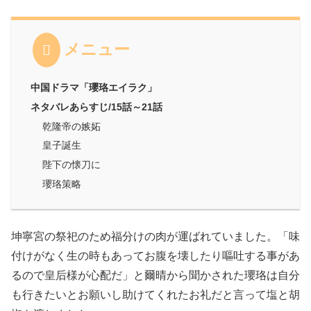
メニュー
中国ドラマ「瓔珞エイラク」
ネタバレあらすじ/15話～21話
乾隆帝の嫉妬
皇子誕生
陛下の懐刀に
瓔珞策略
坤寧宮の祭祀のため福分けの肉が運ばれていました。「味
付けがなく生の時もあってお腹を壊したり嘔吐する事があ
るので皇后様が心配だ」と爾晴から聞かされた瓔珞は自分
も行きたいとお願いし助けてくれたお礼だと言って塩と胡