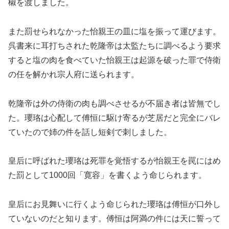
椒を渡しました。
また罰せられなかった怡親王の皿に塩を振って運びます。
呉書来に耳打ちされた乾隆帝は太監たちに調べるよう要求
すると塩の肉を食べていた怡親王は起源を破った罪で侍衛
の任を解かれ宗人府に送られます。
乾隆帝は外の侍衛の肉も調べさせるが不届き者は皆無でし
た。瓔珞は心配して傅恒に駆け寄るが芝居だと完全にバレ
ていたので姉の件を話し短剣で刺しました。
皇后に呼ばれた瓔珞は死罪を覚悟するが怡親王を罠にはめ
た罰として1000回「寛容」を書くよう命じられます。
皇后にお見舞いに行くよう命じられた瓔珞は傅恒が口外し
ていないのだと知ります。傅恒は阿満の件には天に誓って