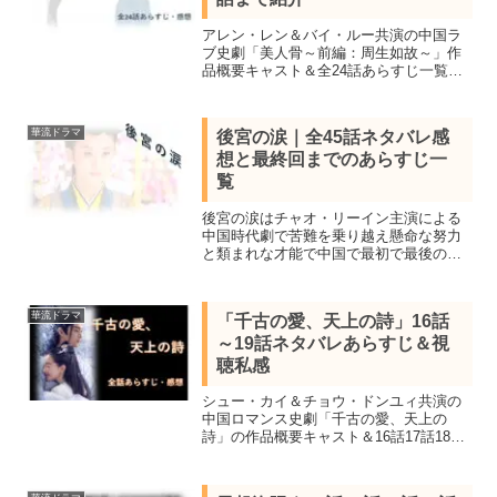
アレン・レン＆バイ・ルー共演の中国ラ
ブ史劇「美人骨～前編：周生如故～」作
品概要キャスト＆全24話あらすじ一覧＆
全話視聴し最終話の結末まで感想を交え
ネタバレします。
華流ドラマ
後宮の涙｜全45話ネタバレ感
想と最終回までのあらすじ一
覧
後宮の涙はチャオ・リーイン主演による
中国時代劇で苦難を乗り越え懸命な努力
と類まれな才能で中国で最初で最後の女
宰相までのぼりつめた女官の話。全45話
鑑賞して見所キャスト、全話ネタバレあ
らすじを最終回の結末まで感想を交え詳
華流ドラマ
「千古の愛、天上の詩」16話
しく紹介します。
～19話ネタバレあらすじ＆視
聴私感
シュー・カイ＆チョウ・ドンユィ共演の
中国ロマンス史劇「千古の愛、天上の
詩」の作品概要キャスト＆16話17話18話
19話を視聴し私感を交えネタバレあらす
じを紹介します。中国大手配信サイトで
ランキング1位を獲得した大ヒットラブス