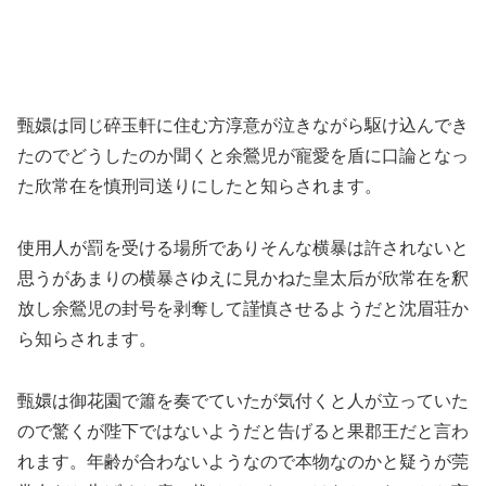
甄嬛は同じ碎玉軒に住む方淳意が泣きながら駆け込んでき
たのでどうしたのか聞くと余鶯児が寵愛を盾に口論となっ
た欣常在を慎刑司送りにしたと知らされます。
使用人が罰を受ける場所でありそんな横暴は許されないと
思うがあまりの横暴さゆえに見かねた皇太后が欣常在を釈
放し余鶯児の封号を剥奪して謹慎させるようだと沈眉荘か
ら知らされます。
甄嬛は御花園で簫を奏でていたが気付くと人が立っていた
ので驚くが陛下ではないようだと告げると果郡王だと言わ
れます。年齢が合わないようなので本物なのかと疑うが莞