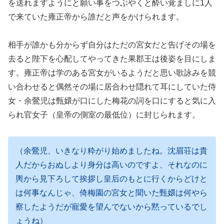
を送れますようにと願い事をつぶやくと酔い覚ましに1人
で来ていた雍正帝から誰だと声をかけられます。
相手が誰かも分からず自分はただの宮女だと告げその場を
去ると陛下を心配してやってきた果郡王は後姿を目にしま
す。雍正帝は学のある宮女がいるようだと思い歌詠みを競
い合わせると偶然その場に居合わせ隠れて耳にしていた侍
女・余鶯児は甄嬛が口にした梅花の詞を口にすると気に入
られ官女子（皇帝の側室の最低位）に封じられます。
（余鶯児、いきなり粋がり始めましたね。沈眉荘は貴
人だからおぬしより身分は高いのですよ、それなのに
輿から見下ろして挨拶し皇后のもとに行くからどけと
は何事なんじゃ、倚梅園の宮女と聞いた甄嬛は何やら
察したようだが寵愛を望んでないから黙っているでし
ょうね）