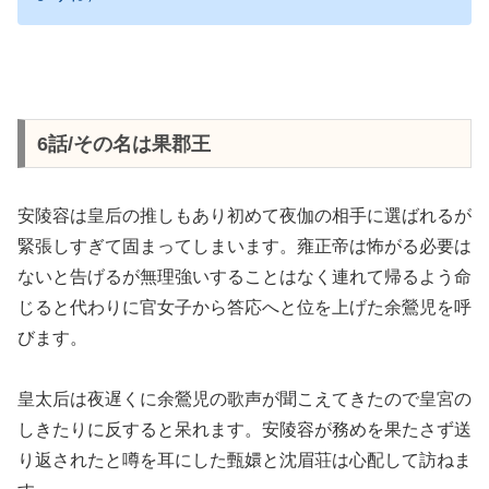
6話/その名は果郡王
安陵容は皇后の推しもあり初めて夜伽の相手に選ばれるが
緊張しすぎて固まってしまいます。雍正帝は怖がる必要は
ないと告げるが無理強いすることはなく連れて帰るよう命
じると代わりに官女子から答応へと位を上げた余鶯児を呼
びます。
皇太后は夜遅くに余鶯児の歌声が聞こえてきたので皇宮の
しきたりに反すると呆れます。安陵容が務めを果たさず送
り返されたと噂を耳にした甄嬛と沈眉荘は心配して訪ねま