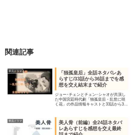
関連記事
華流ドラマ
「独孤皇后」全話ネタバレあ
らすじ/33話から36話までを感
想を交え結末まで紹介
ジョー･チェンとチェン･シャオが共演し
た中国宮廷時代劇「独孤皇后・乱世に咲
く花」の作品情報キャストと33話から36
話までのネタバレあらすじを感想を交え
結末まで紹介。一夫一婦制を貫き共に政
治に関わり二聖と称された隋の初代皇
華流ドラマ
美人骨（前編）全24話ネタバ
后・独孤伽羅と開国皇帝・楊堅を描いた
レあらすじを感想を交え最終
作品
話まで紹介