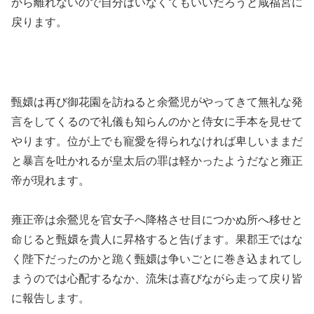
から離れないので自分はいなくてもいいだろうと咸福宮に
戻ります。
甄嬛は再び御花園を訪ねると余鶯児がやってきて無礼な発
言をしてくるので礼儀も知らんのかと侍女に手本を見せて
やります。位が上でも寵愛を得られなければ卑しいままだ
と暴言を吐かれるが皇太后の罪は軽かったようだなと雍正
帝が現れます。
雍正帝は余鶯児を官女子へ降格させ目につかぬ所へ移せと
命じると甄嬛を貴人に昇格すると告げます。果郡王ではな
く陛下だったのかと跪く甄嬛は争いごとに巻き込まれてし
まうのでは心配するなか、流朱は喜びながら走って戻り皆
に報告します。