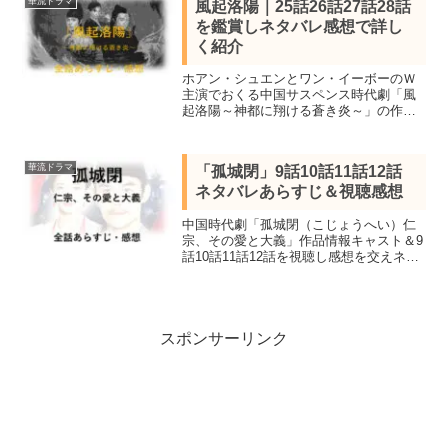
華流ドラマ
風起洛陽｜25話26話27話28話
トーリー。
を鑑賞しネタバレ感想で詳し
く紹介
ホアン・シュエンとワン・イーボーのＷ
主演でおくる中国サスペンス時代劇「風
起洛陽～神都に翔ける蒼き炎～」の作品
情報キャストと25話「東宮の闇」26話
「錬丹の秘密」27話「さらわれた麗人」
28話「未曽有の神器」のネタバレあらす
華流ドラマ
「孤城閉」9話10話11話12話
じを感想交え紹介。
ネタバレあらすじ＆視聴感想
中国時代劇「孤城閉（こじょうへい）仁
宗、その愛と大義」作品情報キャスト＆9
話10話11話12話を視聴し感想を交えネタ
バレあらすじを紹介します。。北宋第4代
皇帝・仁宗の功績と愛憎、周囲を取り巻
く人々の運命を描いた歴史超大作
スポンサーリンク