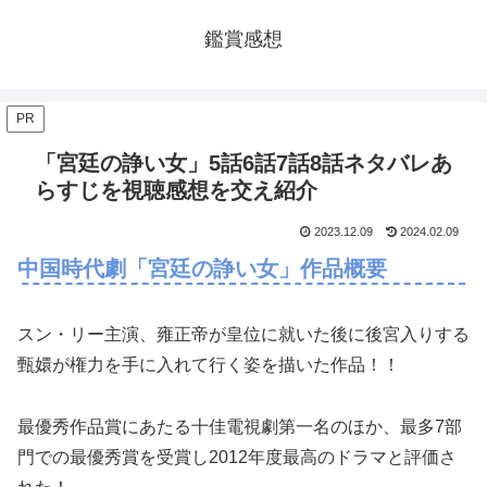
鑑賞感想
PR
「宮廷の諍い女」5話6話7話8話ネタバレあ
らすじを視聴感想を交え紹介
2023.12.09
2024.02.09
中国時代劇「宮廷の諍い女」作品概要
スン・リー主演、雍正帝が皇位に就いた後に後宮入りする
甄嬛が権力を手に入れて行く姿を描いた作品！！
最優秀作品賞にあたる十佳電視劇第一名のほか、最多7部
門での最優秀賞を受賞し2012年度最高のドラマと評価さ