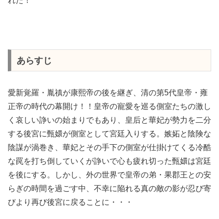
れた！
あらすじ
愛新覚羅・胤禛が康熙帝の後を継ぎ、清の第5代皇帝・雍
正帝の時代の幕開け！！皇帝の寵愛を巡る側室たちの激し
く哀しい諍いの始まりでもあり、皇后と華妃が勢力を二分
する後宮に甄嬛が側室として宮廷入りする。嫉妬と陰険な
陰謀が渦巻き、華妃とその手下の側室が仕掛けてくる冷酷
な罠を打ち倒していくが諍いで心も疲れ切った甄嬛は宮廷
を後にする。しかし、外の世界で皇帝の弟・果郡王との安
らぎの時間を過ごす中、不幸に陥れる真の敵の影が忍び寄
びより再び後宮に戻ることに・・・