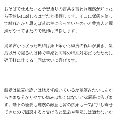
おそばで仕えたいと予想通りの言葉を言われ麗嬪が知った
ら不愉快に感じるはずだと指摘します。そこに仮病を使っ
て離れたかと思えば昔の主に会っていたのかと曹貴人と麗
嬪がやってきたので甄嬛は挨拶します。
湯泉宮から戻った甄嬛は雍正帝から椒房の祝いが届き、皇
后以外で賜るのは稀で華妃と同等の特別対応だったために
碎玉軒に仕える一同は大いに喜びます。
甄嬛は後宮の諍いは絶えず続いているが麗嬪みたいにあか
らさまな分かりやすい嫌みは怖くはないと沈眉荘に告げま
す。陛下の寵愛も麗嬪の敵意も皆の嫉妬も一気に押し寄せ
てきたので困惑すると告げると皇后や華妃には適わないか