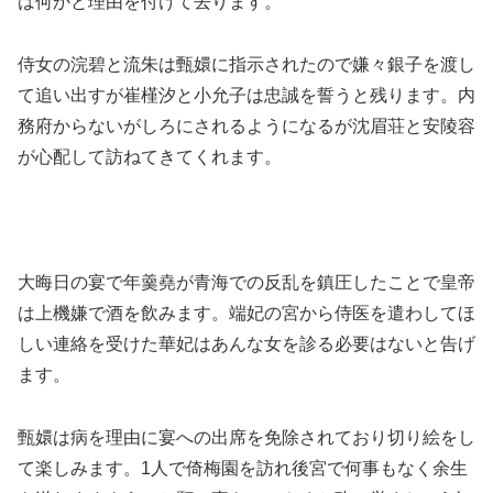
は何かと理由を付けて去ります。
侍女の浣碧と流朱は甄嬛に指示されたので嫌々銀子を渡し
て追い出すが崔槿汐と小允子は忠誠を誓うと残ります。内
務府からないがしろにされるようになるが沈眉荘と安陵容
が心配して訪ねてきてくれます。
大晦日の宴で年羹堯が青海での反乱を鎮圧したことで皇帝
は上機嫌で酒を飲みます。端妃の宮から侍医を遣わしてほ
しい連絡を受けた華妃はあんな女を診る必要はないと告げ
ます。
甄嬛は病を理由に宴への出席を免除されており切り絵をし
て楽しみます。1人で倚梅園を訪れ後宮で何事もなく余生