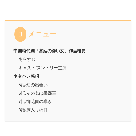
メニュー
中国時代劇「宮廷の諍い女」作品概要
あらすじ
キャスト/スン・リー主演
ネタバレ感想
5話/幻の出会い
6話/その名は果郡王
7話/御花園の導き
8話/床入りの日