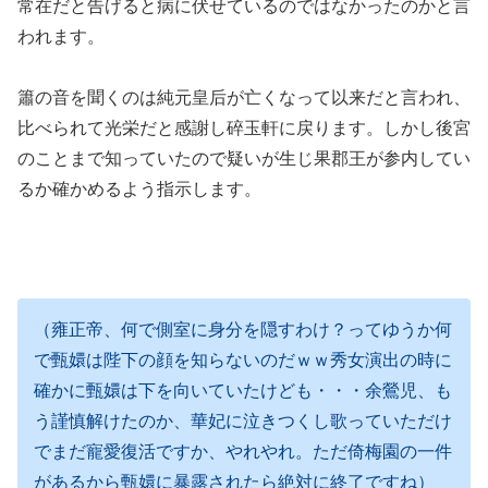
常在だと告げると病に伏せているのではなかったのかと言
われます。
簫の音を聞くのは純元皇后が亡くなって以来だと言われ、
比べられて光栄だと感謝し碎玉軒に戻ります。しかし後宮
のことまで知っていたので疑いが生じ果郡王が参内してい
るか確かめるよう指示します。
（雍正帝、何で側室に身分を隠すわけ？ってゆうか何
で甄嬛は陛下の顔を知らないのだｗｗ秀女演出の時に
確かに甄嬛は下を向いていたけども・・・余鶯児、も
う謹慎解けたのか、華妃に泣きつくし歌っていただけ
でまだ寵愛復活ですか、やれやれ。ただ倚梅園の一件
があるから甄嬛に暴露されたら絶対に終了ですね）