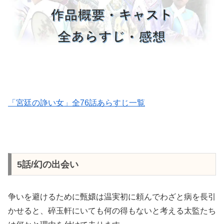
「宮廷の諍い女」全76話あらすじ一覧
5話/幻の出会い
争いを避けるために甄嬛は温実初に頼んでわざと病を長引
かせると、碎玉軒にいても何の得もないと考える太監たち