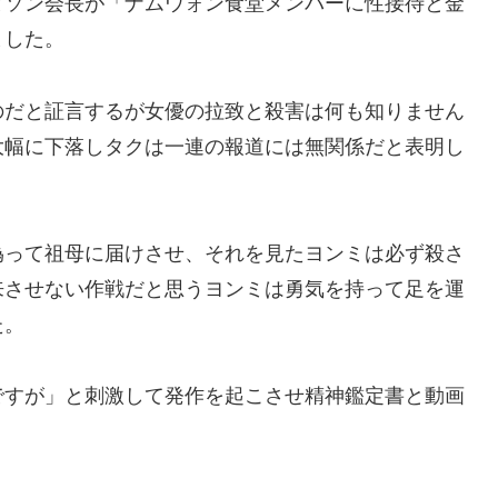
とソン会長が「ナムウォン食堂メンバーに性接待と金
ました。
のだと証言するが女優の拉致と殺害は何も知りません
大幅に下落しタクは一連の報道には無関係だと表明し
偽って祖母に届けさせ、それを見たヨンミは必ず殺さ
来させない作戦だと思うヨンミは勇気を持って足を運
た。
ですが」と刺激して発作を起こさせ精神鑑定書と動画