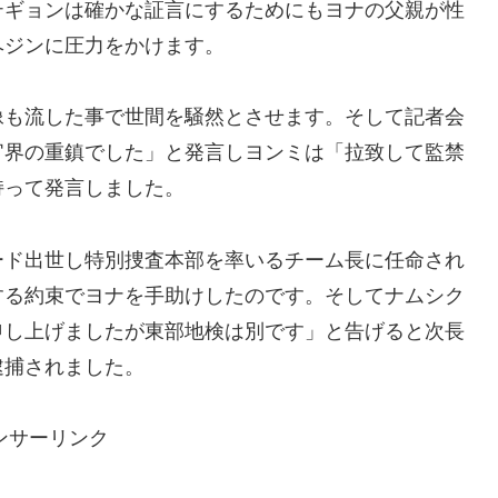
テギョンは確かな証言にするためにもヨナの父親が性
ヘジンに圧力をかけます。
像も流した事で世間を騒然とさせます。そして記者会
官界の重鎮でした」と発言しヨンミは「拉致して監禁
持って発言しました。
ード出世し特別捜査本部を率いるチーム長に任命され
する約束でヨナを手助けしたのです。そしてナムシク
申し上げましたが東部地検は別です」と告げると次長
逮捕されました。
ンサーリンク