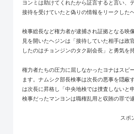
ヨンミは助けてくれたから証言すると言い、
接待を受けていたと偽りの情報をリークした
検事総長など権力者が逮捕され証拠となる映
見を開いたヘジンは「接待していた相手は政
したのはチョンジンのタク副会長」と勇気を
権力者たちの圧力に屈しなかったヨナはスピ
ます。ナムシク部長検事は次長の悪事を隠蔽
は次長に昇格し「中央地検では捜査しないと
検事だったマンヨンは職権乱用と収賄の罪で
スポ