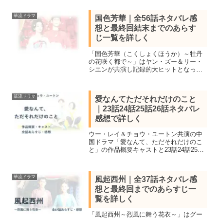
が離せないラブコメ時代劇！19話20話21
話を鑑賞し感想を交えネタバレあらすじ
華流ドラマ
国色芳華｜全56話ネタバレ感
を紹介します。
想と最終回結末までのあらす
じ一覧を詳しく
「国色芳華（こくしょくほうか）～牡丹
の花咲く都で～」はヤン・ズー＆リー・
シエンが共演し記録的大ヒットとなった
中国時代劇。見所キャストと全56話あら
すじ一覧、最終回結末までネタバレ感想
で紹介。牡丹栽培を職にする主人公が男
華流ドラマ
愛なんてただそれだけのこと
尊女卑の社会に立ち向かう
｜23話24話25話26話ネタバレ
感想で詳しく
ウー・レイ＆チョウ・ユートン共演の中
国ドラマ「愛なんて、ただそれだけのこ
と」の作品概要キャストと23話24話25話
26話を視聴し感想を交えネタバレあらす
じを紹介。2023年3月から配信され大手サ
イトのレビューで10点満点中8.2点の高評
華流ドラマ
風起西州｜全37話ネタバレ感
価を獲得
想と最終回までのあらすじ一
覧を詳しく
「風起西州～烈風に舞う花衣～」はグー