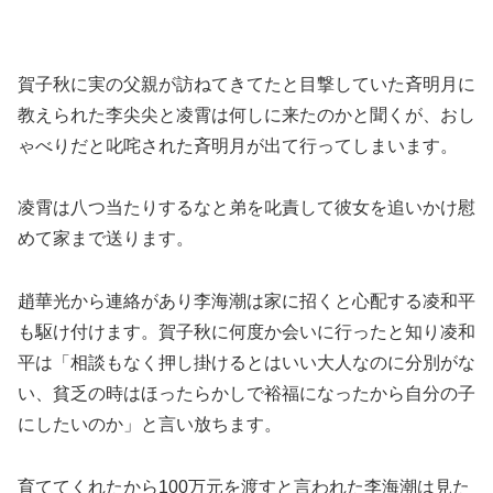
賀子秋に実の父親が訪ねてきてたと目撃していた斉明月に
教えられた李尖尖と凌霄は何しに来たのかと聞くが、おし
ゃべりだと叱咤された斉明月が出て行ってしまいます。
凌霄は八つ当たりするなと弟を叱責して彼女を追いかけ慰
めて家まで送ります。
趙華光から連絡があり李海潮は家に招くと心配する凌和平
も駆け付けます。賀子秋に何度か会いに行ったと知り凌和
平は「相談もなく押し掛けるとはいい大人なのに分別がな
い、貧乏の時はほったらかしで裕福になったから自分の子
にしたいのか」と言い放ちます。
育ててくれたから100万元を渡すと言われた李海潮は見た