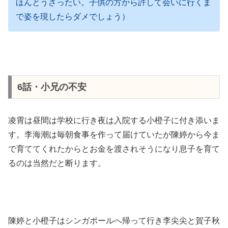
ほんとうざったい。子供の方から許して会いに行くま
で姿を現したらダメでしょう）
6話・小兄の不安
凌霄は昼間は学校に行き夜は入院する小橙子に付き添いま
す。李海潮は毎朝食事を作って届けていたが陳婷から今ま
で育ててくれたからとお金を渡されそうになり息子を育て
るのは当然だと断ります。
陳婷と小橙子はシンガポールへ帰って行き李尖尖と賀子秋