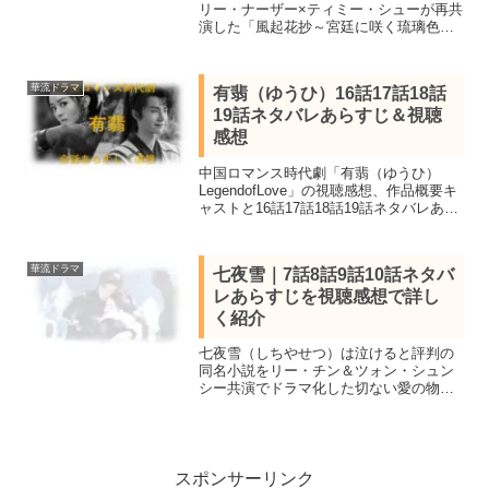
リー・ナーザー×ティミー・シューが再共
演した「風起花抄～宮廷に咲く琉璃色の
恋～」の続編。見所キャスト、全37話あ
らすじ一覧、最終回結末までネタバレ感
想で詳しく紹介。新婚夫婦が辺境の地で
華流ドラマ
有翡（ゆうひ）16話17話18話
戦と政争に巻き込まれる
19話ネタバレあらすじ＆視聴
感想
中国ロマンス時代劇「有翡（ゆうひ）
LegendofLove」の視聴感想、作品概要キ
ャストと16話17話18話19話ネタバレあら
すじを紹介。チャオ・リーインとワン・
イーボーが共演し175億再生と突破し
2020年時代劇ドラマランキング一位を獲
華流ドラマ
七夜雪｜7話8話9話10話ネタバ
得。
レあらすじを視聴感想で詳し
く紹介
七夜雪（しちやせつ）は泣けると評判の
同名小説をリー・チン＆ツォン・シュン
シー共演でドラマ化した切ない愛の物
語。全32話あらすじ一覧と見所キャス
ト、7話8話9話10話ネタバレ感想を詳し
く。年度優秀賞受賞し数々の人気ランキ
ングで1位を獲得
スポンサーリンク