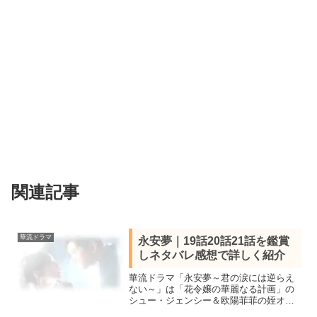
関連記事
華流ドラマ
永安夢｜19話20話21話を鑑賞
しネタバレ感想で詳しく紹介
華流ドラマ「永安夢～君の涙には逆らえ
ない～」は「花令嬢の華麗なる計画」の
シュー・ジェンシー＆欧陽菲菲の姪オー
ヤン・ナナ共演の波乱万丈な展開から目