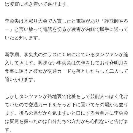
は凌霄に抱き着いて喜びます。
李尖尖は木彫り大会で入賞したと電話があり「詐欺師やろ
ー」と言い放って電話を切るが凌霄が内緒で勝手に送って
いたと知ります。
新学期、李尖尖のクラスにＣＭに出ているタンツァンが編
入してきます。興味ない李尖尖は欠伸をしており斉明月を
食事に誘うと彼女が交通カードを落としたらしく二人して
追いかけます。
しかしタンツァンが路地裏で化粧をして芸能人っぽく化け
ていたので交通カードをそっと下に置いてその場から去り
ます。後ろの席だから気まずいと口にする斉明月に李尖尖
は尻尾を握ったのは自分たちの方だから心配ないと告げま
す。