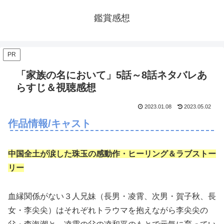
鑑賞感想
PR
「家族の名において」5話～8話ネタバレあ
らすじ＆視聴感想
2023.01.08
2023.05.02
作品情報/キャスト
中国全土が涙した珠玉の感動作・ヒーリング＆ラブストー
リー
血縁関係がない３人兄妹（長男・凌霄、次男・賀子秋、長
女・李尖尖）はそれぞれトラウマを抱えながら李尖尖の