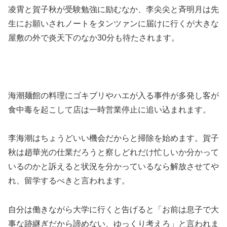
凌霄と賀子秋が受験勉強に励むなか、李尖尖と斉明月は先
生にお願いされノートをタンツァンに届けに行くが大きな
屋敷の外で炎天下のなか30分も待たされます。
海潮麺館の料理にゴキブリやハエが入る事件が多発し客が
食中毒を起こして店は一時営業停止に追い込まれます。
李海潮はちょうどいい機会だからと掃除を始めます。賀子
秋は趙華光の仕業だろうと察しどれだけ忙しいか分かって
いるのかと訴えると状況を分かっているなら解放させてや
れ、留学するべきと言われます。
自分は働きながら大学に行くと告げると「お前は息子で大
事な跡継ぎだから諦めない、ゆっくり考えろ」と言われま