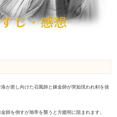
奪洛が差し向けた召風師と錬金師が突如現われ剣を抜
錬金師を倒すが旭帝を襲うと方鑑明に阻まれます。