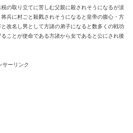
珠税の取り立てに苦しむ父親に殺されそうになるが涙
。将兵に村ごと殺戮されそうになると皇帝の腹心・方
市と改名し男として方諸の弟子になると数多くの戦功
守ることが使命である方諸から女であると公にされ後
ンサーリンク