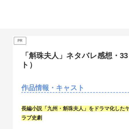
PR
「斛珠夫人」ネタバレ感想・33
ト）
作品情報・キャスト
長編小説「九州・斛珠夫人」をドラマ化した
ラブ史劇