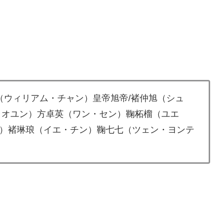
（ウィリアム・チャン）皇帝旭帝/褚仲旭（シュ
ャオユン）方卓英（ワン・セン）鞠柘榴（ユエ
）褚琳琅（イエ・チン）鞠七七（ツェン・ヨンテ