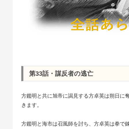
第33話・謀反者の逃亡
方鑑明と共に旭帝に謁見する方卓英は朔日に
きます。
方鑑明と海市は召風師を討ち、方卓英は拳で