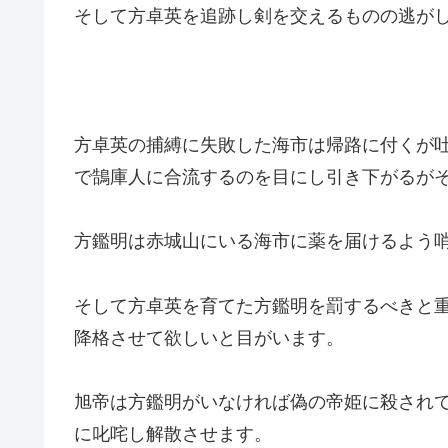
そして方卓英を追跡し剣を交えるものの逃が
方卓英の捕縛に失敗した海市は帰路に付くが
で鵠庫人に合流するのを目にし引き下がるが
方鑑明は赤城山にいる海市に薬を届けるよう
そして方卓英を育てた方鑑明を罰するべきと
降格させて欲しいと目がいます。
旭帝は方鑑明がいなければ偽の帝姫に殺され
に叱咤し解散させます。