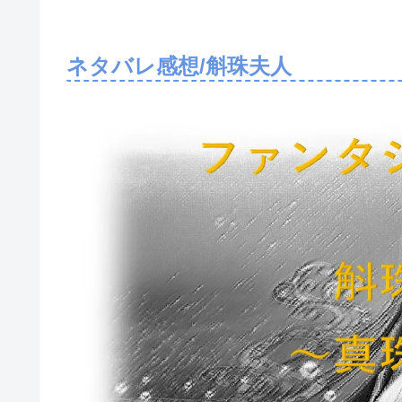
ネタバレ感想/斛珠夫人