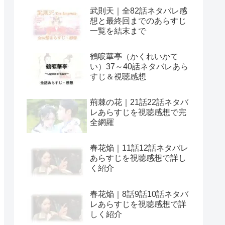
武則天｜全82話ネタバレ感
想と最終回までのあらすじ
一覧を結末まで
鶴唳華亭（かくれいかて
い）37～40話ネタバレあら
すじ＆視聴感想
荊棘の花｜21話22話ネタバ
レあらすじを視聴感想で完
全網羅
春花焔｜11話12話ネタバレ
あらすじを視聴感想で詳し
く紹介
春花焔｜8話9話10話ネタバ
レあらすじを視聴感想で詳
しく紹介