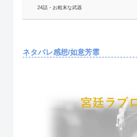
24話・お粗末な武器
ネタバレ感想/如意芳霏