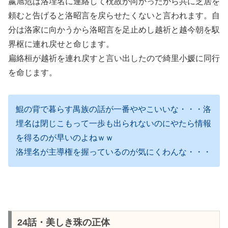
嬴旭危は洛埋名に連絡して柷敔が向かったから共に芝居を
頼むと告げると洛昭言を戻らせたくないと言われます。自
分は洛家に向かうから洛昭言を足止めし越祈と越今朝を馭
界枢に連れ戻せと命じます。
扁絡桓が越祈を連れ戻すと言い出したので綺里小媛に同行
を命じます。
鯤の背で暮らす禺族の話が一番ややこいいな・・・洛
埋名は閉じこもって一歩も出られないのにやたら情報
を得るのが早いのよねｗｗ
洛埋名が主導権を握っているのが気にくわんな・・・
24話・美しき珠の正体