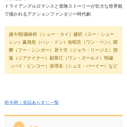
トライアングルロマンスと冒険ストーリーが壮大な世界観
で描かれるアクションファンタジー時代劇
越今朝/扁絡桓（シュー・カイ）越祈（ユー・シュー
シン）嬴旭危（ハン・ドン）洛昭言（ワン・ペン）
閑
卿（フー・シンボー）
居十方（ジョウ・リージエ）朔
漩（ジアナイナー）顧寒江（ワン・ズールイ）明繍
（バイ・ビンコー）洛埋名（シュエ・バーイー）など
祈今朝｜全話あらすじ一覧