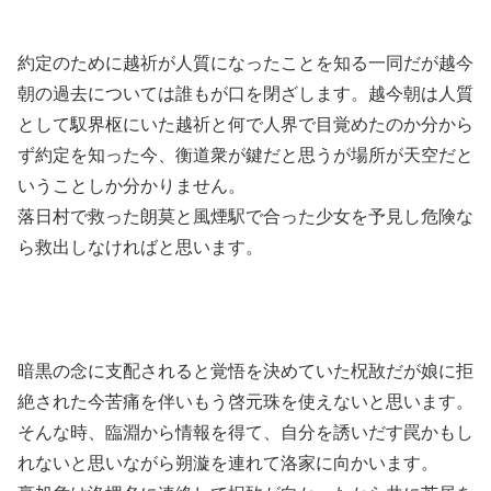
約定のために越祈が人質になったことを知る一同だが越今
朝の過去については誰もが口を閉ざします。越今朝は人質
として馭界枢にいた越祈と何で人界で目覚めたのか分から
ず約定を知った今、衡道衆が鍵だと思うが場所が天空だと
いうことしか分かりません。
落日村で救った朗莫と風煙駅で合った少女を予見し危険な
ら救出しなければと思います。
暗黒の念に支配されると覚悟を決めていた柷敔だが娘に拒
絶された今苦痛を伴いもう啓元珠を使えないと思います。
そんな時、臨淵から情報を得て、自分を誘いだす罠かもし
れないと思いながら朔漩を連れて洛家に向かいます。