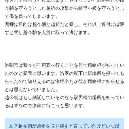
を連れて帰ろうと攻撃します。見守っていた扁絡桓だが越
今朝を守ろうとした越祈の攻撃から綺里小媛を守ろうとし
て傷を負ってしまいます。
閑卿は目的は越今朝と越祈だと察し、それ以上近付けば殺
すと脅し越今朝を人質に取って逃げます。
洛昭言は我々が芒宛寨へ行くことを何で扁絡桓が知ってい
たのかと疑問に思います。洛家の配下に居場所を探っても
らったので知りえるのは洛埋名だが彼が扁絡桓に知らせる
とは思えないでいました。
越今朝はもし結託しているのなら馭界枢の場所を知ってい
るはずなので洛家に行こうと思います。
ん？越今朝が越祈を取り戻すと言っていたけどいつ浚