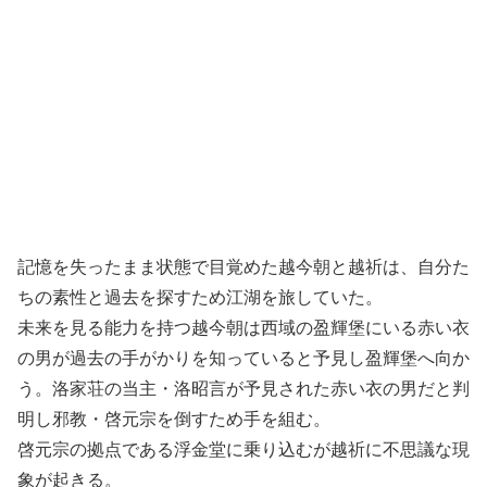
記憶を失ったまま状態で目覚めた越今朝と越祈は、自分た
ちの素性と過去を探すため江湖を旅していた。
未来を見る能力を持つ越今朝は西域の盈輝堡にいる赤い衣
の男が過去の手がかりを知っていると予見し盈輝堡へ向か
う。洛家荘の当主・洛昭言が予見された赤い衣の男だと判
明し邪教・啓元宗を倒すため手を組む。
啓元宗の拠点である浮金堂に乗り込むが越祈に不思議な現
象が起きる。