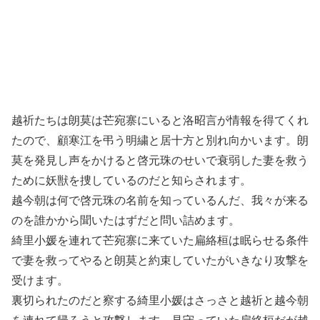
越祈たちは朗莫は芒宛寨にいると洛昭言が情報を得てくれ
たので、顧寒江を弔う明繍と居十方と別れ向かいます。朗
莫を発見し声をかけると啓元珠のせいで衰弱した妻を救う
ために妖獣を捜しているのだと知らされます。
越今朝は何で啓元珠の名前を知っているんだ、我々が来る
のを誰かから聞いたはずだと問い詰めます。
綺里小媛を連れて芒宛寨に来ていた扁絡桓は眠らせる条件
で妻を救ってやると朗莫と約束していたがいきなり攻撃を
受けます。
裏切られたのだと察する綺里小媛はさっさと越祈と越今朝