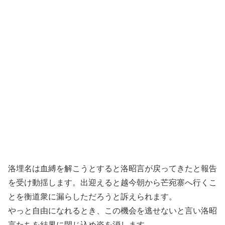
洛埋名は血縛を解こうとすると洛昭言が戻ってきたと報告
を受け動揺します。出迎えると越今朝から芒宛寨へ行くこ
とを衡道衆に漏らしただろうと訴えられます。
やっと自由になれるとき、この機会を逃せないと言い洛昭
言たちを結界に閉じ込め姿を消します。