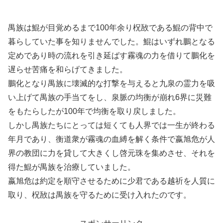
禺族は鯤が目覚めるまで100年余り柷敔である鯤の背中で
暮らしていた事を知りませんでした。鯤はいずれ鵬となる
定めであり時の流れを引き延ばす霧魂の力を借りて鵬化を
遅らせ苦痛を和らげてきました。
鵬化となり禺族に壊滅的な打撃を与えると九泉の霊力を吸
い上げて禺族の手当てをし、泉脈の均衡が崩れ6界に災難
をもたらしたが100年で均衡を取り戻しました。
しかし禺族たちにとっては短くても人界では一生が終わる
年月であり、衡道衆が霧魂の血縛を解く条件で嬴旭危が人
界の教団に力を貸して大きくし啓元珠を集めさせ、それを
得た鯤が禺族を治療していました。
嬴旭危は約定を順守させるために少君である越祈を人質に
取り、柷敔は禺族を守るために受け入れたのです。