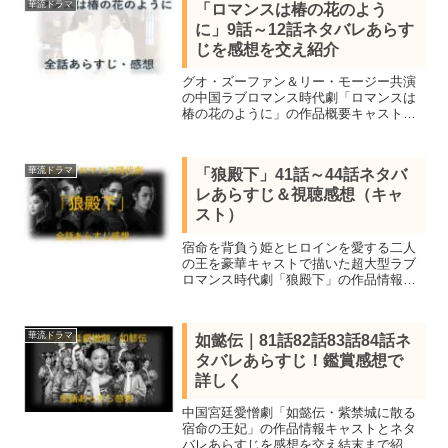
華流ドラマ
「ロマンスは椿の花のよう
に」9話～12話ネタバレあらす
じを感想を交え紹介
グオ・ズーファン＆リー・モージー共演
の中国ラブロマンス時代劇「ロマンスは
椿の花のように」の作品概要キャスト、9
話10話11話12話を視聴し感想を交えネタ
バレあらすじを紹介します。
華流ドラマ
「狼殿下」41話～44話ネタバ
レあらすじ＆視聴感想（キャ
スト）
宿命を背負う姫とヒロインを愛する二人
の王を豪華キャストで描いた超大型ラブ
ロマンス時代劇「狼殿下」の作品情報キ
ャストと41話42話43話44話のネタバレあ
らすじを感想を交え紹介。リー・チンと
ダレン・ワンなどが共演し各ドラマラン
華流ドラマ
如懿伝｜81話82話83話84話ネ
キングの1位を独占した作品
タバレあらすじ！鑑賞感想で
詳しく
中国宮廷愛憎劇「如懿伝・紫禁城に散る
宿命の王妃」の作品情報キャストとネタ
バレあらすじを感想を交え結末まで紹