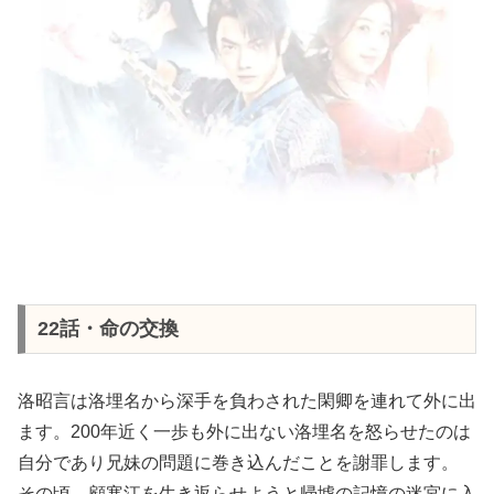
22話・命の交換
洛昭言は洛埋名から深手を負わされた閑卿を連れて外に出
ます。200年近く一歩も外に出ない洛埋名を怒らせたのは
自分であり兄妹の問題に巻き込んだことを謝罪します。
その頃、顧寒江を生き返らせようと帰墟の記憶の迷宮に入