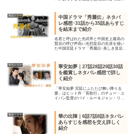
介。4大女優ジョウ・シュンと時代劇スタ
ーのウォレス･フォの共演。81話「決別」
82話「愛と復讐」83話「格格の告発」84
華流ドラマ
中国ドラマ「秀麗伝」ネタバ
話「残された時間」まで
レ感想･31話から35話あらすじ
を結末まで紹介
名君と呼ばれた光武帝と中国史上最高の
賢后の呼び声高い光烈皇后の生涯を描い
た中国宮廷ドラマ「秀麗伝･美しき皇后と
帝の紡ぐ愛」の作品情報キャストと31話
から35話のネタバレあらすじを感想を交
え結末まで紹介。ルビー・リンとユア
華流ドラマ
寧安如夢｜27話28話29話30話
ン・ホンの共演。
を鑑賞しネタバレ感想で詳し
く紹介
「寧安如夢 宮廷にふたたび舞い降りる
愛」はヒット作「長歌行」のチュー・ユ
イパン監督がバイ・ルー＆ジャン・リン
ホー共演で描いた愛憎劇。見所キャス
ト、WOWOWで27話28話29話30話を鑑賞
しネタバレあらすじを感想を交え詳しく
華流ドラマ
華の出陣｜6話7話8話ネタバレ
紹介します。
あらすじを感想を交え詳しく
紹介