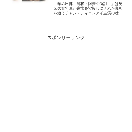
「華の出陣～麗将・阿麦の仇討～」は男
装の女将軍が家族を皆殺しにされた真相
を追うチャン・ティエンアイ主演の壮烈
な闘いと愛に彩られた半生を描いた中国
時代劇。全36話あらすじ一覧と見所キャ
スト、6話7話8話をネタバレ感想で詳しく
紹介。
スポンサーリンク