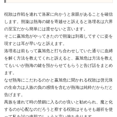
柷敔は作戦を連れて洛家に向かうと泉眼があることを確信
します。朔漩は熱海の鍵を寄越せと訴えると洛埋名は六界
の至宝だから簡単には渡せないと言います。
そこに嬴旭危がやってきたので朔漩は到着してすぐに姿を
現すとは耳が早いなと訴えます。
洛埋名は前もって嬴旭危と打ち合わせしていた通りに血縛
を解く方法を教えてくれと訴えると、嬴旭危は方法を教え
てもいいが熱海の鍵を預からせてもらうと告げ話をまとめ
ます。
なぜ熱海にこだわるのかと嬴旭危に聞かれる柷敔は啓元珠
の生命力は人族の負の感情を含むが熱海は純粋だからだと
告げます。
禺族を連れて時の禁錮に入るのが良いと勧められ、魔と化
するのが心配なのだろうと察する柷敔はそもそも越祈を使
って私を討つ魂胆でしょうと言い放ち去ります。