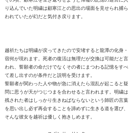
り込んでいた明繍は顧寒江との思出の場面を見せられ捕ら
われていたが幻だと気付き戻ります。
越祈たちは明繍が戻ってきたので安堵すると龍潭の化身・
宿何が現れます。死者の復活は無理だが交換は可能だと言
われ、誓願者の命だけでなくその者にまつわる記憶をすべ
て差し出すのが条件だと説明を受けます。
誓願者が関わった人や物が急に消えたら混乱が起こると疑
問に思うが天がつじつまを合わせると言われます。明繍は
残された者はしっかり生きねばならないという師匠の言葉
を思い出し必ず再会することを諦めずに生きる道を選び、
そんな彼女を越祈は優しく抱きしめます。