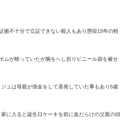
証拠不十分で立証できない殺人もあり懲役15年の軽
ギボムが映っていたが腕をへし折りビニール袋を被せ
。
ヒジュは母親が借金をして蒸発していた事もあり5歳
り家に入ると誕生日ケーキを前に血だらけの父親の頭