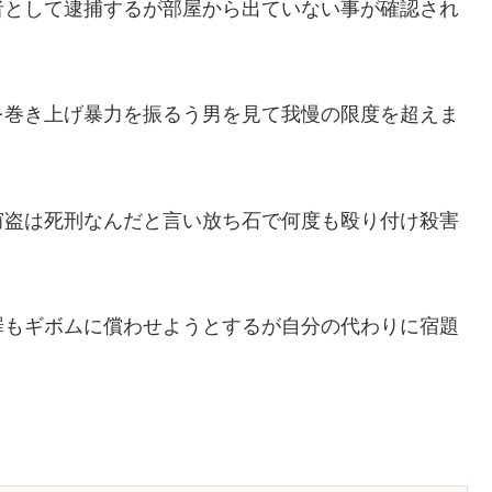
者として逮捕するが部屋から出ていない事が確認され
を巻き上げ暴力を振るう男を見て我慢の限度を超えま
窃盗は死刑なんだと言い放ち石で何度も殴り付け殺害
罪もギボムに償わせようとするが自分の代わりに宿題