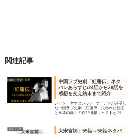
関連記事
華流ドラマ
中国ラブ史劇「紅蓮伝」ネタ
バレあらすじ/24話から28話を
感想を交え結末まで紹介
ジャン・ヤオとジャン･ヤーチンが共演し
た中国ラブ史劇「紅蓮伝、失われた秘宝
と永遠の愛」の作品情報キャストと24話
「想い人」25話「闇の朱厭」26話「沐英
の悪計」27話「文思淵の想い」28話「沐
府の秘所」のネタバレあらすじを感想を
華流ドラマ
大宋宮詞｜55話～58話ネタバ
交え結末まで紹介。