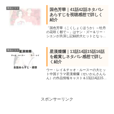
36話を視聴し全話あらすじ一覧と見所キ
ャスト、15話16話17話のネタバレ感想を
華流ドラマ
国色芳華｜41話42話ネタバレ
詳しく紹介します。
あらすじを視聴感想で詳しく
紹介
「国色芳華（こくしょくほうか）～牡丹
の花咲く都で～」はヤン・ズー＆リー・
シエンが共演し記録的大ヒットとなった
中国時代劇。見所キャストと全56話あら
すじ一覧、41話42話ネタバレ感想を紹
介。牡丹栽培を職にする主人公が男尊女
華流ドラマ
星漢燦爛｜13話14話15話16話
卑の社会に立ち向かう
を鑑賞しネタバレ感想で詳し
く紹介
ウー・レイ＆チャオ・ルースーの大ヒッ
ト中国ドラマ星漢燦爛（せいかんさんら
ん）の作品情報キャスト＆13話14話15話
16話を視聴し私感を交えネタバレあらす
じを紹介。WEBドラマ再生ランキング1
位を記録し台湾でも大ヒット
スポンサーリンク