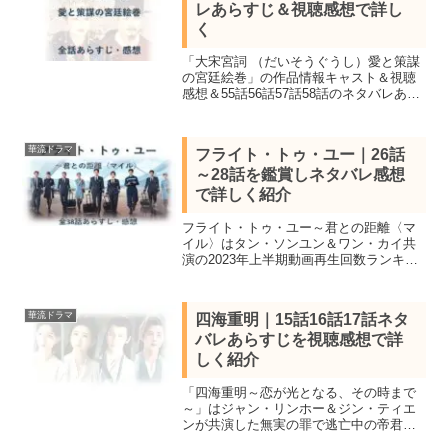
レあらすじ＆視聴感想で詳し
く
「大宋宮詞 （だいそうぐうし）愛と策謀
の宮廷絵巻」の作品情報キャスト＆視聴
感想＆55話56話57話58話のネタバレあら
すじを詳しく紹介。平民から皇后にまで
上り詰めた実在する女性の波乱の生涯を
描いたリウ・タオ＆ヴィック・チョウ共
華流ドラマ
フライト・トゥ・ユー｜26話
演の中国歴史ドラマ。
～28話を鑑賞しネタバレ感想
で詳しく紹介
フライト・トゥ・ユー～君との距離〈マ
イル〉はタン・ソンユン＆ワン・カイ共
演の2023年上半期動画再生回数ランキン
グで3位に輝いた中国ドラマ。全39話あら
すじ一覧｜26話27話28話を視聴しネタバ
レあらすじを感想を交え詳しく紹介
華流ドラマ
四海重明｜15話16話17話ネタ
バレあらすじを視聴感想で詳
しく紹介
「四海重明～恋が光となる、その時まで
～」はジャン・リンホー＆ジン・ティエ
ンが共演した無実の罪で逃亡中の帝君と
薬を研究する少女の純愛中国時代劇。全