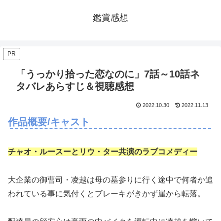
鑑賞感想
PR
「うっかり拾った恋なのに」7話～10話ネ
タバレあらすじ＆視聴感想
2022.10.30
2022.11.13
作品概要/キャスト
チャオ・ルースーとリウ・ター共演のラブコメディー
大企業の御曹司・凌越は母の墓参りに行く途中で何者か追
われている事に気付くとブレーキがきかず崖から転落。