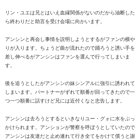
リン・ユエは兄とはいえ血縁関係がないのだから油断した
ら終わりだと助言を受け会場に向かいます。
アンシンと再会し事情を説明しようとするがファンの横や
りが入ります。ちょうど曲が流れたので踊ろうと誘い手を
差し伸べるがアンシンはファンを選んで行ってしまいま
す。
後を追うとしたがアンシンの妹シンアルに強引に誘われて
しまいます。パートナーがずれて順番が回ってきたので一
つ一つ順番に話すけど兄には近付くなと忠告します。
アンシンは去ろうとするといきなりユー・グォに水をぶっ
かけられます。アンションが警察を呼ぼうとしていたので
アンシンは友達だと止め連れて行き全てをかけて償うと謝