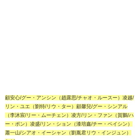
顧安心/グー・アンシン（趙露思/チャオ・ルースー）凌越/
リン・ユエ（劉特/リウ・ター）顧馨兒/グー・シンアル
（李沐宸/リー・ムーチェン）凌方/リン・ファン（賀鵬/ハ
ー・ポン）凌盛/リン・ション（漆培鑫/チー・ペイシン）
蕭一山/シアオ・イーシャン（劉胤君リウ・インジュン）