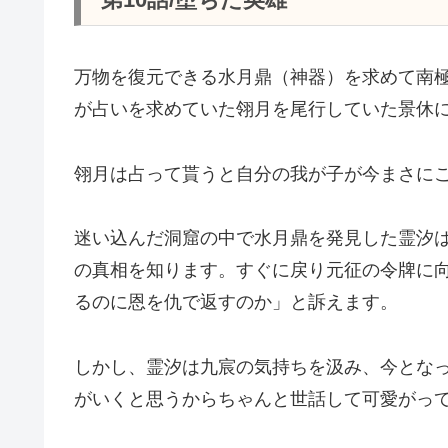
万物を復元できる水月鼎（神器）を求めて南
が占いを求めていた翎月を尾行していた景休
翎月は占って貰うと自分の我が子が今まさに
迷い込んだ洞窟の中で水月鼎を発見した霊汐
の真相を知ります。すぐに戻り元征の令牌に
るのに恩を仇で返すのか」と訴えます。
しかし、霊汐は九宸の気持ちを汲み、今とな
がいくと思うからちゃんと世話して可愛がっ