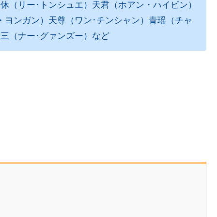
景休（リー･トンシュエ）天君（ホアン・ハイビン）
・ヨンガン）天尊（ワン･チンシャン）青瑶（チャ
三（ナー･グァンズー）など