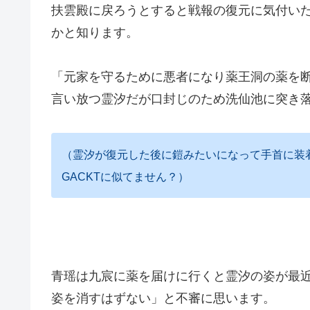
扶雲殿に戻ろうとすると戦報の復元に気付い
かと知ります。
「元家を守るために悪者になり薬王洞の薬を
言い放つ霊汐だが口封じのため洗仙池に突き
（霊汐が復元した後に鎧みたいになって手首に装
GACKTに似てません？）
青瑶は九宸に薬を届けに行くと霊汐の姿が最
姿を消すはずない」と不審に思います。