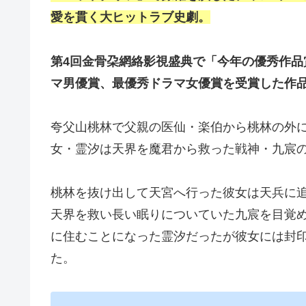
愛を貫く大ヒットラブ史劇。
第4回金骨朶網絡影視盛典で「今年の優秀作品
マ男優賞、最優秀ドラマ女優賞を受賞した作
夸父山桃林で父親の医仙・楽伯から桃林の外
女・霊汐は天界を魔君から救った戦神・九宸
桃林を抜け出して天宮へ行った彼女は天兵に
天界を救い長い眠りについていた九宸を目覚
に住むことになった霊汐だったが彼女には封
た。