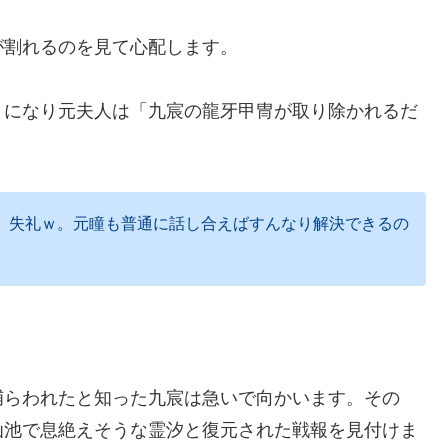
が割れるのを見て心配します。
とになり元夫人は「九宸の龍牙甲冑が取り除かれるだ
、失礼ｗ。元瞳も普通に話し合えばすんなり解決できるの
捕らわれたと知った九宸は急いで向かいます。その
仙池で息絶えそうな霊汐と復元された戦報を見付けま