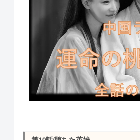
第10話/堕ちた英雄