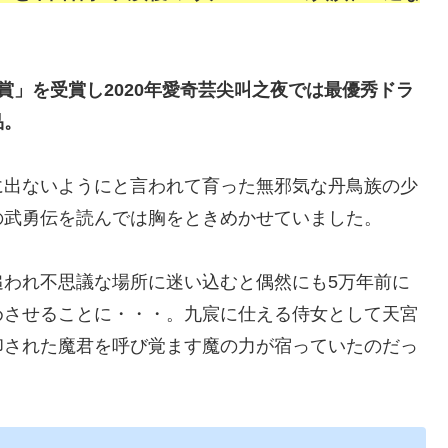
賞」を受賞し2020年愛奇芸尖叫之夜では最優秀ドラ
品。
に出ないようにと言われて育った無邪気な丹鳥族の少
の武勇伝を読んでは胸をときめかせていました。
追われ不思議な場所に迷い込むと偶然にも5万年前に
めさせることに・・・。九宸に仕える侍女として天宮
印された魔君を呼び覚ます魔の力が宿っていたのだっ