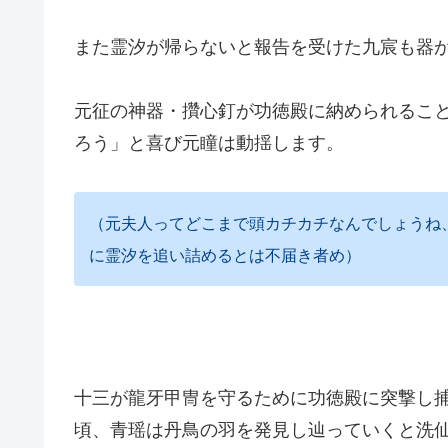
また霊汐が帰らないと報告を受けた九宸も器
元征の神器・攢心釘が功徳殿に納められるこ
ろう」と喜び元瞳は動揺します。
（元夫人ってどこまで頭カチカチなんでしょうね
に霊汐を追い詰めるとは不届き者め）
十三が龍牙甲冑を守るために功徳殿に突撃し
頃、青瑶は丹鳥の羽を発見し辿っていくと洗