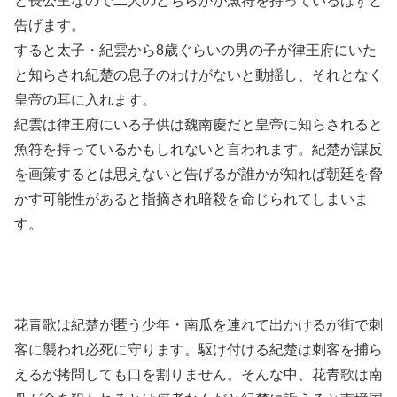
と長公主なので二人のどちらかが魚符を持っているはずと
告げます。
すると太子・紀雲から8歳ぐらいの男の子が律王府にいた
と知らされ紀楚の息子のわけがないと動揺し、それとなく
皇帝の耳に入れます。
紀雲は律王府にいる子供は魏南慶だと皇帝に知らされると
魚符を持っているかもしれないと言われます。紀楚が謀反
を画策するとは思えないと告げるが誰かが知れば朝廷を脅
かす可能性があると指摘され暗殺を命じられてしまいま
す。
花青歌は紀楚が匿う少年・南瓜を連れて出かけるが街で刺
客に襲われ必死に守ります。駆け付ける紀楚は刺客を捕ら
えるが拷問しても口を割りません。そんな中、花青歌は南