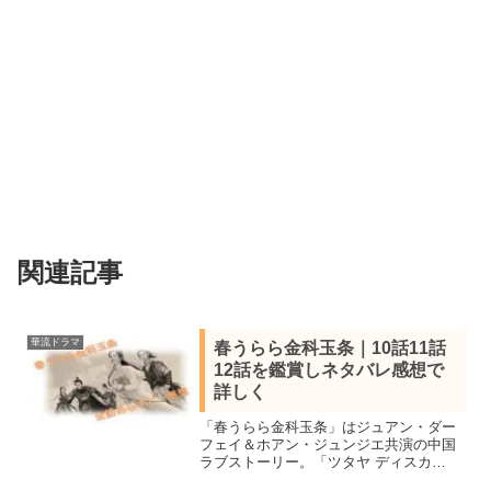
関連記事
華流ドラマ
春うらら金科玉条｜10話11話
12話を鑑賞しネタバレ感想で
詳しく
「春うらら金科玉条」はジュアン・ダー
フェイ＆ホアン・ジュンジエ共演の中国
ラブストーリー。「ツタヤ ディスカ
ス/TSUTAYA DISCAS」で10話11話12話