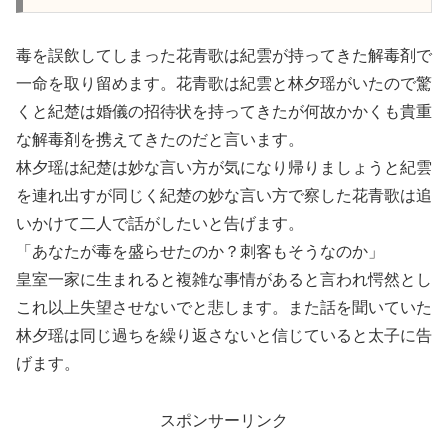
毒を誤飲してしまった花青歌は紀雲が持ってきた解毒剤で
一命を取り留めます。花青歌は紀雲と林夕瑶がいたので驚
くと紀楚は婚儀の招待状を持ってきたが何故かかくも貴重
な解毒剤を携えてきたのだと言います。
林夕瑶は紀楚は妙な言い方が気になり帰りましょうと紀雲
を連れ出すが同じく紀楚の妙な言い方で察した花青歌は追
いかけて二人で話がしたいと告げます。
「あなたが毒を盛らせたのか？刺客もそうなのか」
皇室一家に生まれると複雑な事情があると言われ愕然とし
これ以上失望させないでと悲します。また話を聞いていた
林夕瑶は同じ過ちを繰り返さないと信じていると太子に告
げます。
スポンサーリンク