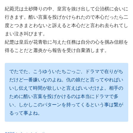
紀菀児は土砂降りの中、皇宮を抜け出して公治棋に会いに
行きます。酷い言葉を投げかけられたので本心だったら二
度とつきまとわないと訴えると本心だと言われ去られてし
まい泣き叫びます。
紀楚は皇后が花青歌に与えた任務は自分の心を掴み信頼を
得ることだと蕭炎から報告を受け自棄酒します。
でたでた、こうゆういたちごっご、ドラマで在りがち
だけど一番嫌いなのよね。仇の娘だと言ってやればい
いし伝えて時間が欲しいと言えばいいだけよ。相手の
ために酷い言葉を投げかけるのは本当にドラマで多
い、しかしこのパターンを持ってくるという事は繋が
るって事よね。