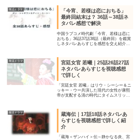
を鑑賞しネタバレあらすじを感想を交え
詳しく紹介。お嬢様弁護士と謎の青年と
華流ドラマ
「今宵、若様は恋におちる」
の秘密の恋
最終回結末は？ 36話～38話ネ
タバレ感想で解決
中国ラブコメ時代劇「今宵、若様は恋に
おちる」36話37話38話（最終回）を鑑賞
しネタバレあらすじを感想を交え紹介。
「九齢公主」や「星河長明」のポン・シ
ャオラン＆「花の都に虎われて」や「月
光変奏曲」のディン・ユーシー共演
華流ドラマ
宮廷女官 若曦｜25話26話27話
ネタバレあらすじを視聴感想
で詳しく
「宮廷女官 若曦」はリウ・シーシー＆ニ
ッキー・ウー共演した現代の女性が康熙
帝が支配する清の時代にタイムスリップ
してしまう中国時代劇。全35話を視聴し
全話あらすじ一覧と見所キャスト、25話
26話27話をネタバレ感想で詳しく紹介し
華流ドラマ
蔵海伝｜17話18話ネタバレあ
ます。
らすじを視聴感想で詳しく紹
介
「蔵海＜ザンハイ＞伝～静かなる炎、宮