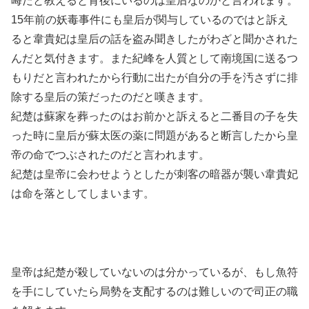
晦だと教えると背後にいるのは皇后なのかと言われます。
15年前の妖毒事件にも皇后が関与しているのではと訴え
ると韋貴妃は皇后の話を盗み聞きしたがわざと聞かされた
んだと気付きます。また紀峰を人質として南境国に送るつ
もりだと言われたから行動に出たが自分の手を汚さずに排
除する皇后の策だったのだと嘆きます。
紀楚は蘇家を葬ったのはお前かと訴えると二番目の子を失
った時に皇后が蘇太医の薬に問題があると断言したから皇
帝の命でつぶされたのだと言われます。
紀楚は皇帝に会わせようとしたが刺客の暗器が襲い韋貴妃
は命を落としてしまいます。
皇帝は紀楚が殺していないのは分かっているが、もし魚符
を手にしていたら局勢を支配するのは難しいので司正の職