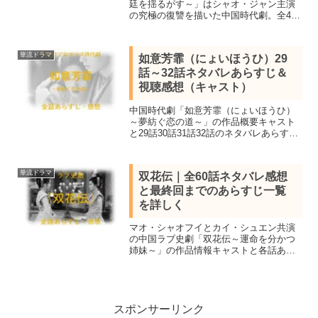
廷を揺るがす～」はシャオ・ジャン主演
の究極の復讐を描いた中国時代劇。全40
話を視聴し見所キャストと全話あらすじ
一覧、17話18話をネタバレ感想で紹介。
一族を皆殺しにされた少年が成長し復讐
華流ドラマ
如意芳霏（にょいほうひ）29
に向かう。
話～32話ネタバレあらすじ＆
視聴感想（キャスト）
中国時代劇「如意芳霏（にょいほうひ）
～夢紡ぐ恋の道～」の作品概要キャスト
と29話30話31話32話のネタバレあらすじ
を視聴感想。チャン・ジャーハン＆ジュ
ー・ジンイー共演の運命で結ばれた男女
の宮廷ラブロマンス時代劇。
華流ドラマ
双花伝｜全60話ネタバレ感想
と最終回までのあらすじ一覧
を詳しく
マオ・シャオフイとカイ・シュエン共演
の中国ラブ史劇「双花伝～運命を分かつ
姉妹～」の作品情報キャストと各話あら
すじ一覧、全話ネタバレ感想を最終話の
結末まで紹介。天下と皇位をめぐる権力
争いに巻き込まれ恋も立場も行き違って
いく姉妹の運命はいかに。
スポンサーリンク