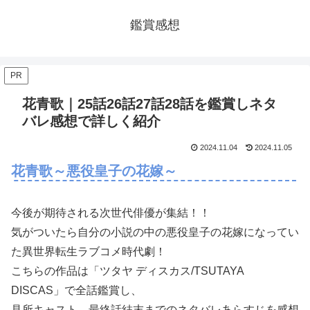
鑑賞感想
PR
花青歌｜25話26話27話28話を鑑賞しネタ
バレ感想で詳しく紹介
2024.11.04
2024.11.05
花青歌～悪役皇子の花嫁～
今後が期待される次世代俳優が集結！！
気がついたら自分の小説の中の悪役皇子の花嫁になってい
た異世界転生ラブコメ時代劇！
こちらの作品は「ツタヤ ディスカス/TSUTAYA
DISCAS」で全話鑑賞し、
見所キャスト、最終話結末までのネタバレあらすじを感想