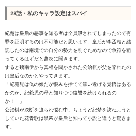
28話・私のキャラ設定はスパイ
紀楚は皇后の悪事を知る者は全員殺されてしまったので有
罪を証明するのは不可能だと思います。皇后が李丞相と結
託したのは南境での自分の勢力を削ぐためなので魚符を狙
ってくるはずだと蕭炎に聞きます。
すると魏南伊から真相を聞かされた公治棋が父を陥れたの
は皇后なのかとやってきます。
「紀菀児は仇の娘だが恨みを捨てて添い遂げる覚悟はある
かのか、紀菀児の母と知りつつ復讐を続けられるの
か！！」
公治棋が決断を迫られ悩む中、ちょうど紀楚を訪ねようと
していた花青歌は黒幕が皇后と知って小説と違うと驚きま
す。