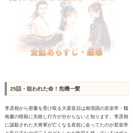
25話・狙われた命！危機一髪
李丞相から密書を受け取る大梁皇后は南境国の若皇帝・魏
南慶の暗殺に失敗し行方が分からないと知ります。李丞相
に謀殺された大将軍が亡くなる直前に会ってたのが若皇帝