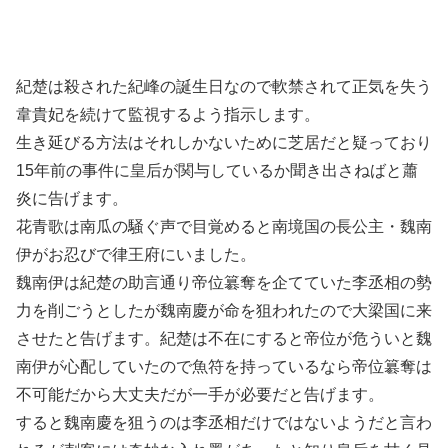
紀楚は殺された紀峰の誕生日なので軟禁されて正気を失う
韋貴妃を続けて監視するよう指示します。
生き延びる方法はそれしかないために芝居だと疑っており
15年前の事件に皇后が関与しているか聞き出さねばと蕭
炎に告げます。
花青歌は南瓜の騒ぐ声で目覚めると南境国の長公主・魏南
伊がお忍びで律王府にいました。
魏南伊は紀楚の助言通り帝位簒奪を企てていた李丞相の勢
力を削ごうとしたが魏南慶が命を狙われたので大梁国に来
させたと告げます。紀楚は不在にすると帝位が危ういと魏
南伊が心配していたので魚符を持っているなら帝位簒奪は
不可能だから大丈夫だが一手が必要だと告げます。
すると魏南慶を狙うのは李丞相だけではないようだと言わ