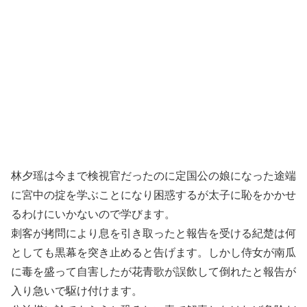
林夕瑶は今まで検視官だったのに定国公の娘になった途端
に宮中の掟を学ぶことになり困惑するが太子に恥をかかせ
るわけにいかないので学びます。
刺客が拷問により息を引き取ったと報告を受ける紀楚は何
としても黒幕を突き止めると告げます。しかし侍女が南瓜
に毒を盛って自害したが花青歌が誤飲して倒れたと報告が
入り急いで駆け付けます。