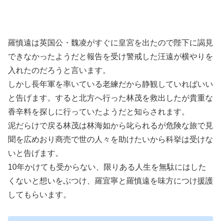
羅慎遠は英国公・魏凌がすぐに皇宮を出たので陛下に謁見
できなかったようだと報告を受け警戒した汪遠が横やりを
入れたのだろうと言います。
しかし長年軍を率いている老練だから静観していればいい
と告げます。すると北方へ行った林茂を救出したが貴重な
香辛料を探しに行っていたようだと知らされます。
泥だらけで戻る林茂は林海如から叱られるが危険な旅で見
聞を広めおり商売で世の人々を助けたいから科挙は受けな
いと告げます。
10年かけても受からない、限りある人生を無駄にはした
くないと想いをぶつけ、羅宜寧と羅慎遠を味方につけ援護
してもらいます。