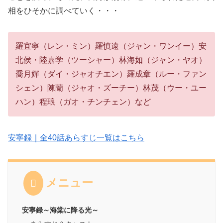
相をひそかに調べていく・・・
羅宜寧（レン・ミン）羅慎遠（ジャン・ワンイー）安
北侯・陸嘉学（ツーシャー）林海如（ジャン・ヤオ）
喬月嬋（ダイ・ジャオチエン）羅成章（ルー・ファン
シェン）陳蘭（ジャオ・ズーチー）林茂（ウー・ユー
ハン）程琅（ガオ・チンチェン）など
安寧録｜全40話あらすじ一覧はこちら
メニュー
安寧録～海棠に降る光～