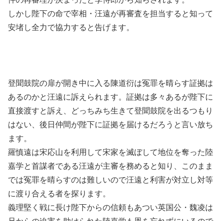
しかし陛下の命で宰相・汪遠が再審査を担当すると知って
安堵し全力で協力すると告げます。
登聞鼓院の扉が開き中に入る陳道衍は冤罪を晴らす証拠は
あるのかと汪遠に訴えられます。証拠は多々あるが陛下に
直接渡すと訴え、どっちみち生きて登聞鼓院を出るつもり
はない、後日仲間が陛下に証拠を届けるだろうと言い放ち
ます。
羅慎遠は宋応山を利用して宋家を滅ぼして地位を奪った陸
嘉学と首謀者である汪遠が主審を務めると知り、このまま
では冤罪を晴らすのは難しいので汪遠と利害が対立し対等
に渡り合える者を探ります。
義理堅く戦に長け陛下からの信頼もあつい英国公・魏凌は