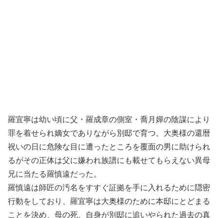
羅宜寧は幼い頃に父・羅成章の側室・喬月嬋の陰謀により
罪を着せられ嫡女でありながら別邸で育つ。大奥様の還暦
祝いの日に危険な目に遭ったところを覆面の男に助けられ
るがその正体は父に嫌われ族譜にも載せてもらえない異母
兄に当たる羅慎遠だった。
羅慎遠は師匠の汚名をすすぐ証拠を手に入れるために隠密
行動をしており、羅宜寧は大奥様のために本邸にとどまる
ことを決め、母の死、自身が別邸に追いやられた過去の真