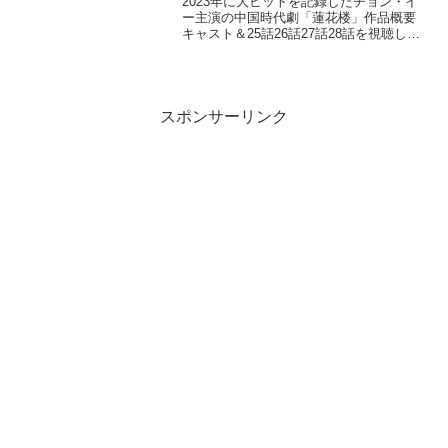
2023年に大ヒットを記録したチョン・イ
ー主演の中国時代劇「蓮花楼」作品概要
キャスト＆25話26話27話28話を視聴し感
想を交えネタバレあらすじを紹介しま
す。3人の男たちが最初は敵対しながらも
次第に強い絆で結ばれ成長していく物語
スポンサーリンク