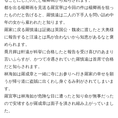
ることにしたのだと楊卿画から知らされます。
都を出る楊卿画を見送る羅宜寧は今回の件は楊卿画を狙っ
たものだと告げると、羅慎遠は二人の下手人を問い詰め中
年の女から雇われたと知ります。
羅家に戻る羅慎遠は証拠は英国公・魏凌に渡したと大奥様
に報告すると汪遠とは馬が合わないから知恵があるなと褒
められます。
喬月嬋は軒遠が科挙に合格したと報告を受け喜びのあまり
言いふらすが、かつて冷遇されていた羅慎遠は首席で合格
だと知らされます。
林海如は羅成章と一緒に寺にお参りへ行き羅家の幸せを願
うが帰り道に盗賊に出くわし身ぐるみ剥がされてしまいま
す。
羅宜寧は林海如が危険な目に遭ったと知り命が無事だった
ので安堵するが羅成章は面子を潰され縮み上がっていまし
た。