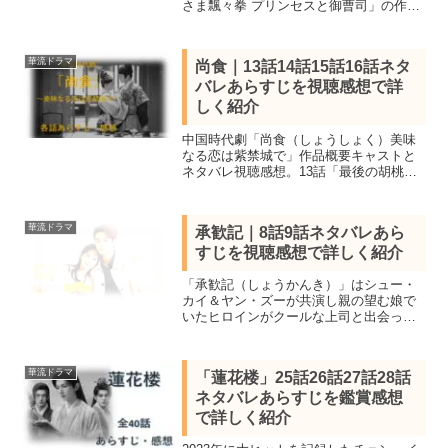
さま飄々拳 プリンセスと御曹司」の作品
情報キャストと感想を交えながらネタバ
レあらすじを結末まで紹介。15話祖母の
猛反対」16話「掟破りの代償」17話「一
華流ドラマ
尚食｜13話14話15話16話ネタ
門会議」18話「誕生日の光と影」まで
バレあらすじを視聴感想で詳
しく紹介
中国時代劇「尚食（しょうしょく）美味
なる恋は紫禁城で」作品概要キャストと
ネタバレ視聴感想。13話「最後の胡桃」
14話「鳳凰佩の秘密」15話「懐妊騒ぎ」
16話「皇后の決断」を紹介。ウー・ジン
イエンとシュー・カイ共演、3日で再生数
華流ドラマ
承歓記｜8話9話ネタバレあら
1億超えした作品。
すじを視聴感想で詳しく紹介
「承歓記（しょうかんき）」はシュー・
カイ＆ヤン・ズーが共演し親の望む娘で
いたヒロインがクールな上司と出会った
事で本当の幸せを求めて自立していく中
国ロマンスドラマ。見所キャスト、全37
話あらすじ一覧、8話9話ネタバレ感想を
華流ドラマ
「蓮花楼」25話26話27話28話
詳しく紹介。
ネタバレあらすじを鑑賞感想
で詳しく紹介