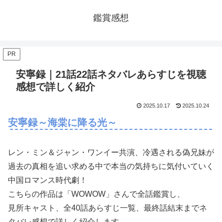
鑑賞感想
PR
安寧録｜21話22話ネタバレあらすじを視聴
感想で詳しく紹介
2025.10.17
2025.10.24
安寧録～海棠に降る光～
レン・ミン＆ジャン・ワンイー共演、冷遇される偽兄妹が
過去の真相を追い求める中で本当の気持ちに気付いていく
中国ロマンス時代劇！
こちらの作品は「WOWOW」さんで全話鑑賞し、
見所キャスト、全40話あらすじ一覧、最終話結末までネ
タバレ感想で詳しく紹介します。