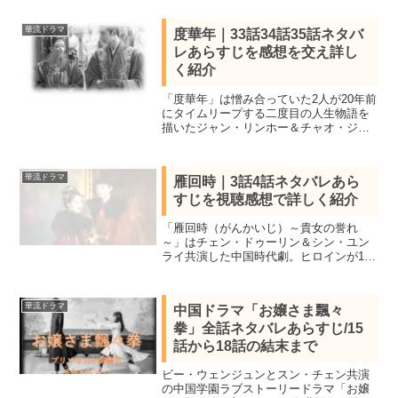
華流ドラマ
度華年｜33話34話35話ネタバ
レあらすじを感想を交え詳し
く紹介
「度華年」は憎み合っていた2人が20年前
にタイムリープする二度目の人生物語を
描いたジャン・リンホー＆チャオ・ジン
マイ共演の中国時代劇。全話視聴し見所
キャスト、全40話あらすじ一覧、33話34
話35話ネタバレ感想を詳しく紹介しま
華流ドラマ
雁回時｜3話4話ネタバレあら
す。
すじを視聴感想で詳しく紹介
「雁回時（がんかいじ）～貴女の誉れ
～」はチェン・ドゥーリン＆シン・ユン
ライ共演した中国時代劇。ヒロインが17
年の時を経て舞い戻り骨肉の争いへと身
を投じていく愛憎復讐劇。全30話を視聴
し全話あらすじ一覧、3話4話をネタバレ
華流ドラマ
中国ドラマ「お嬢さま飄々
感想で詳しく紹介
拳」全話ネタバレあらすじ/15
話から18話の結末まで
ビー・ウェンジュンとスン・チェン共演
の中国学園ラブストーリードラマ「お嬢