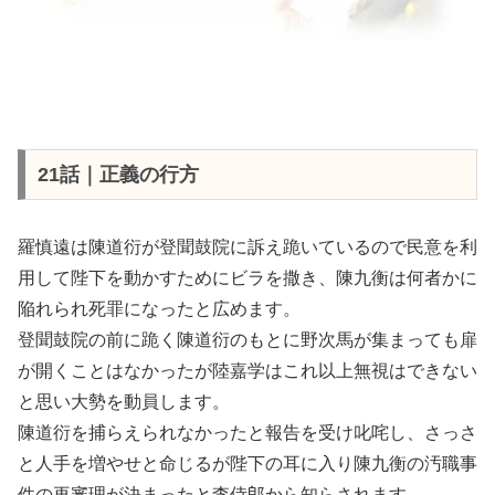
21話｜正義の行方
羅慎遠は陳道衍が登聞鼓院に訴え跪いているので民意を利
用して陛下を動かすためにビラを撒き、陳九衡は何者かに
陥れられ死罪になったと広めます。
登聞鼓院の前に跪く陳道衍のもとに野次馬が集まっても扉
が開くことはなかったが陸嘉学はこれ以上無視はできない
と思い大勢を動員します。
陳道衍を捕らえられなかったと報告を受け叱咤し、さっさ
と人手を増やせと命じるが陛下の耳に入り陳九衡の汚職事
件の再審理が決まったと李侍郎から知らされます。