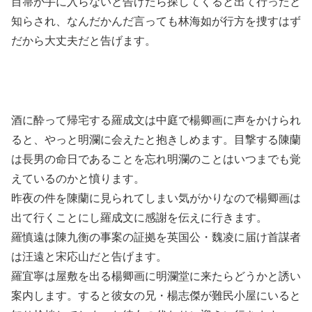
目箒が手に入らないと告げたら探してくると出て行ったと
知らされ、なんだかんだ言っても林海如が行方を捜すはず
だから大丈夫だと告げます。
酒に酔って帰宅する羅成文は中庭で楊卿画に声をかけられ
ると、やっと明瀾に会えたと抱きしめます。目撃する陳蘭
は長男の命日であることを忘れ明瀾のことはいつまでも覚
えているのかと憤ります。
昨夜の件を陳蘭に見られてしまい気がかりなので楊卿画は
出て行くことにし羅成文に感謝を伝えに行きます。
羅慎遠は陳九衡の事案の証拠を英国公・魏凌に届け首謀者
は汪遠と宋応山だと告げます。
羅宜寧は屋敷を出る楊卿画に明瀾堂に来たらどうかと誘い
案内します。すると彼女の兄・楊志傑が難民小屋にいると