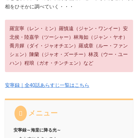
相をひそかに調べていく・・・
羅宜寧（レン・ミン）羅慎遠（ジャン・ワンイー）安
北侯・陸嘉学（ツーシャー）林海如（ジャン・ヤオ）
喬月嬋（ダイ・ジャオチエン）羅成章（ルー・ファン
シェン）陳蘭（ジャオ・ズーチー）林茂（ウー・ユー
ハン）程琅（ガオ・チンチェン）など
安寧録｜全40話あらすじ一覧はこちら
メニュー
安寧録～海棠に降る光～