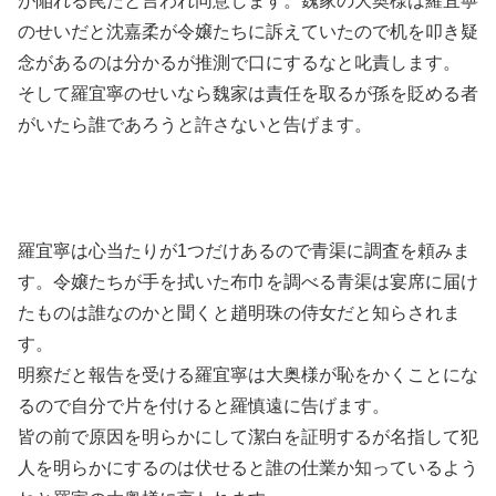
が陥れる罠だと言われ同意します。魏家の大奥様は羅宜寧
のせいだと沈嘉柔が令嬢たちに訴えていたので机を叩き疑
念があるのは分かるが推測で口にするなと叱責します。
そして羅宜寧のせいなら魏家は責任を取るが孫を貶める者
がいたら誰であろうと許さないと告げます。
羅宜寧は心当たりが1つだけあるので青渠に調査を頼みま
す。令嬢たちが手を拭いた布巾を調べる青渠は宴席に届け
たものは誰なのかと聞くと趙明珠の侍女だと知らされま
す。
明察だと報告を受ける羅宜寧は大奥様が恥をかくことにな
るので自分で片を付けると羅慎遠に告げます。
皆の前で原因を明らかにして潔白を証明するが名指して犯
人を明らかにするのは伏せると誰の仕業か知っているよう