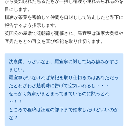
から突如現れた黒衣たちが一掃し楊凌が連れ去られるのを
目にします。
楊凌が茶葉を密輸して仲間を口封じして逃走したと陛下に
報告するよう指示します。
英国公の屋敷で花朝節が開催され、羅宜寧は羅家大奥様や
宜秀たちとの再会を喜び祭祀を取り仕切ります。
沈嘉柔、うざいなぁ、羅宜寧に対して妬み僻みがすさ
まじい。
羅宜寧がいなければ祭祀を取り仕切るのはあなただっ
たとわざわざ趙明珠に告げて空気いれるし・・・
せっかく魏家がまとまってきているのに黙っとれ
～！！
ところで程琅は汪遠の部下まで始末したけどいいのか
な？