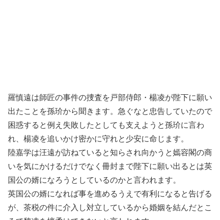
羅慎遠は師匠の事件の捜査を戸部侍郎・楊凌が陛下に願い
出たことを孫玠から聞きます。急ぐなと忠告していたので
困惑すると例え失敗したとしても支えようと孫玠に言わ
れ、楊凌を追いかけ密かに守れと少安に命じます。
陸嘉学は汪遠が訪ねていると知らされ向かうと嫣容閣の商
いを気にかけるだけでなく冊封まで陛下に願い出るとは英
国公の婿になろうとしているのかと言われます。
英国公の婿になれば事を進めるうえで有利になると告げる
が、茶税の件に介入し対立しているから婚姻を結んだとこ