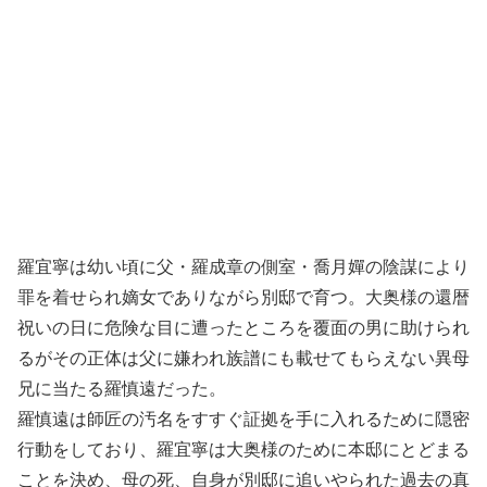
羅宜寧は幼い頃に父・羅成章の側室・喬月嬋の陰謀により
罪を着せられ嫡女でありながら別邸で育つ。大奥様の還暦
祝いの日に危険な目に遭ったところを覆面の男に助けられ
るがその正体は父に嫌われ族譜にも載せてもらえない異母
兄に当たる羅慎遠だった。
羅慎遠は師匠の汚名をすすぐ証拠を手に入れるために隠密
行動をしており、羅宜寧は大奥様のために本邸にとどまる
ことを決め、母の死、自身が別邸に追いやられた過去の真