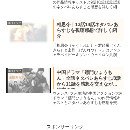
の作品情報キャストと9話10話11話12話
のネタバレあらすじと感想を詳しく紹
介。陳情令チャン・カーラム監督がヤ
ン・チャオユエやシュー・カイチョンな
ど豪華キャストが集結させ再生数10億回
華流ドラマ
相思令｜13話14話ネタバレあ
を突破した話題作。
らすじを視聴感想で詳しく紹
介
「相思令（そうしれい）～君綺羅（くん
きら）と玄烈（げんれつ）～」はアンジ
ェラベイビー＆ソン・ウェイロン共演し
た中国ラブ史劇。見所キャストと全30話
あらすじ一覧、13話14話ネタバレ感想を
詳しく紹介。敵として出会った男女が恋
華流ドラマ
中国ドラマ「鏢門ひょうも
に落ちる。
ん」全話ネタバレあらすじ/8話
から11話を感想を交えながら
結末まで
ウォレス･フォ主演の中国アクション大河
ドラマ「鏢門ひょうもん」の作品情報キ
ャストとネタバレあらすじを感想を交え
ながら結末まで紹介。8話「師匠の助け
船」9話「さらわれた女土匪」10話「反清
勢力の暗躍」11話「格格の縁談」まで。
拉致される路瑶婷。
スポンサーリンク