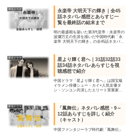
バレします。タイムリープに巻きこまれ
た女性作家と天体物理学研究性のファン
華流ドラマ
永楽帝 大明天下の輝き｜全45
タジーラブロマンス
話ネタバレ感想とあらすじ一
覧を最終話の結末まで
明の最盛期を築いた第3代皇帝・永楽帝の
波瀾万丈の生涯を描いだ中国時代劇「永
楽帝 大明天下の輝き」の全45話ネタバレ
あらすじ一覧＆作品概要キャスト＆全話
視聴して最終話の結末まで紹介。中国大
河ドラマの巨匠ガオ・シーシー監督のも
華流ドラマ
星より輝く君へ｜31話32話33
とに豪華キャストが集結。
話34話ネタバレあらすじを視
聴感想で紹介
中国ドラマ「星より輝く君へ」は国宝級
イケメン俳優シュー・カイ×人気女優タ
ン・ソンユン共演したエリート実業家と
駆け出し起業家のビジネス・サクセスス
トーリー！見所キャスト、31話32話33話
34話を鑑賞し感想を交えネタバレあらす
華流ドラマ
「鳳舞伝」ネタバレ感想・9～
じを詳しく紹介します。
12話あらすじを詳しく紹介
（キャスト）
中国ファンタジーラブ時代劇「鳳舞伝」