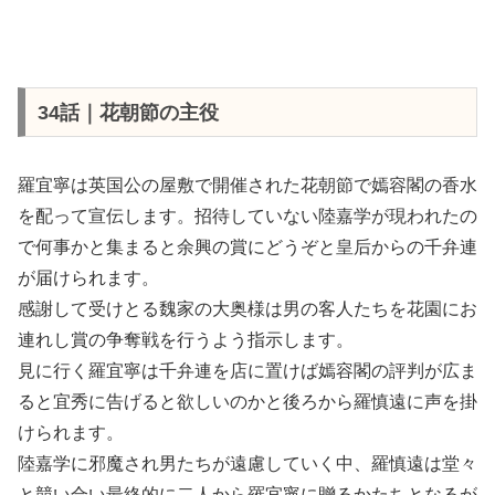
34話｜花朝節の主役
羅宜寧は英国公の屋敷で開催された花朝節で嫣容閣の香水
を配って宣伝します。招待していない陸嘉学が現われたの
で何事かと集まると余興の賞にどうぞと皇后からの千弁連
が届けられます。
感謝して受けとる魏家の大奥様は男の客人たちを花園にお
連れし賞の争奪戦を行うよう指示します。
見に行く羅宜寧は千弁連を店に置けば嫣容閣の評判が広ま
ると宜秀に告げると欲しいのかと後ろから羅慎遠に声を掛
けられます。
陸嘉学に邪魔され男たちが遠慮していく中、羅慎遠は堂々
と競い合い最終的に二人から羅宜寧に贈るかたちとなるが