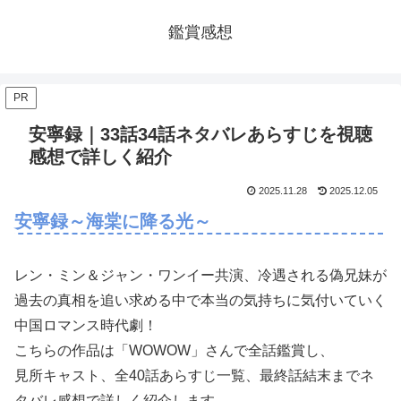
鑑賞感想
PR
安寧録｜33話34話ネタバレあらすじを視聴
感想で詳しく紹介
2025.11.28
2025.12.05
安寧録～海棠に降る光～
レン・ミン＆ジャン・ワンイー共演、冷遇される偽兄妹が
過去の真相を追い求める中で本当の気持ちに気付いていく
中国ロマンス時代劇！
こちらの作品は「WOWOW」さんで全話鑑賞し、
見所キャスト、全40話あらすじ一覧、最終話結末までネ
タバレ感想で詳しく紹介します。