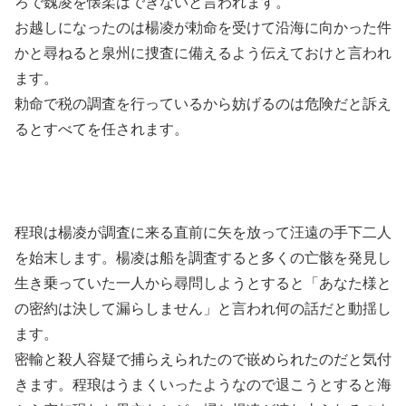
ろで魏凌を懐柔はできないと言われます。
お越しになったのは楊凌が勅命を受けて沿海に向かった件
かと尋ねると泉州に捜査に備えるよう伝えておけと言われ
ます。
勅命で税の調査を行っているから妨げるのは危険だと訴え
るとすべてを任されます。
程琅は楊凌が調査に来る直前に矢を放って汪遠の手下二人
を始末します。楊凌は船を調査すると多くの亡骸を発見し
生き乗っていた一人から尋問しようとすると「あなた様と
の密約は決して漏らしません」と言われ何の話だと動揺し
ます。
密輸と殺人容疑で捕らえられたので嵌められたのだと気付
きます。程琅はうまくいったようなので退こうとすると海