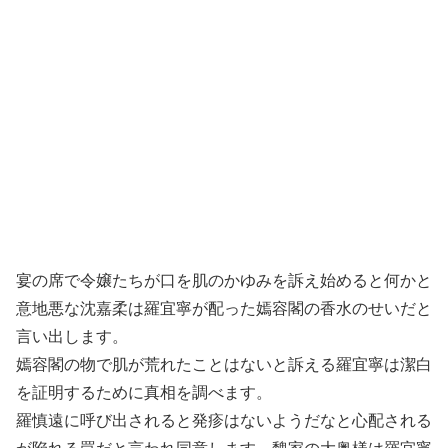
宴の席で令嬢たちが口を肌のかゆみを訴え始めると何かと
意地悪な沈嘉柔は羅宜寧が配った嫣容閣の香水のせいだと
言い出します。
嫣容閣の物で肌が荒れたことはないと訴える羅宜寧は潔白
を証明するために真相を調べます。
羅慎遠に呼び出されると発疹はないようだなと心配される