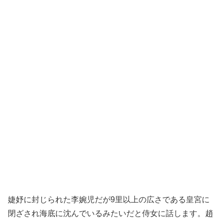
婕妤に封じられた李婉児だが9里以上の広さである皇宮に
閉ざされ海底に沈んでいるみたいだと侍女に話します。趙