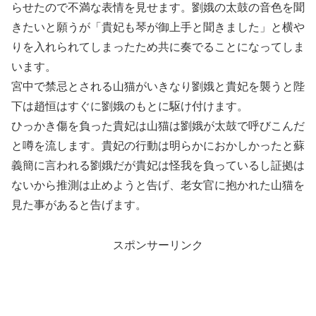
らせたので不満な表情を見せます。劉娥の太鼓の音色を聞
きたいと願うが「貴妃も琴が御上手と聞きました」と横や
りを入れられてしまったため共に奏でることになってしま
います。
宮中で禁忌とされる山猫がいきなり劉娥と貴妃を襲うと陛
下は趙恒はすぐに劉娥のもとに駆け付けます。
ひっかき傷を負った貴妃は山猫は劉娥が太鼓で呼びこんだ
と噂を流します。貴妃の行動は明らかにおかしかったと蘇
義簡に言われる劉娥だが貴妃は怪我を負っているし証拠は
ないから推測は止めようと告げ、老女官に抱かれた山猫を
見た事があると告げます。
スポンサーリンク