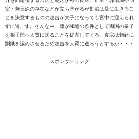
分を問題視する宮廷と朝廷からの反対、正室・郭清漪や側
室・藩玉姝の存在などが立ち塞がるが劉娥は愛に生きるこ
とを決意するものの趙吉が太子になっても宮中に迎えられ
ずに過ごす。そんな中、遼が和睦の条件として両国の皇子
を相手国へ人質に送ることを提案してくる。真宗は朝廷に
劉娥を認めさせるため趙吉を人質に送ろうとするが・・・
スポンサーリンク