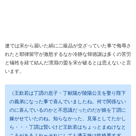
遼では宋から届いた絹に二級品が交ざっていた事で侮辱さ
れたと耶律留守が激怒するなか冷静な韓徳譲は多くの苦労
と犠牲を経て結んだ澶淵の盟を宋が破るとは思えないと言
います。
（王欽若は丁謂の息子・丁献陽が陵陽公主を娶り陛下
の義弟になった事で喜んでいましたね。何で関係ない
のに喜んでいるのかと不思議だったのだが娘を丁謂に
嫁がせていたのね。知らなかった、見落としてたかし
ら・・・丁謂は賢いけど王欽若はちょっとまぬけなと
ころがあるよねｗそれにしても潘玉姝は性格悪すぎ