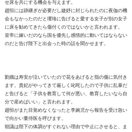
せ床を共にする機会を与えます。
趙恒には跡継ぎが必要だし婕妤に封じられたのに夜伽の機
会もなかったのだと瓔珞に告げると愛する女子が別の女子
に床を勧めてきたら傷付くのではないかと言われます。
皇帝に嫁いだのなら国を優先し感情的に動いてはならない
のだと告げ陛下と出会った時の話を聞かせます。
劉娥は寿安が泣いていたので花をあげると指の傷に気付き
ます。貴妃がやってきて厳しく叱咤したので子供に乱暴だ
と告げると「子供を教育して何が悪い、教育したいなら自
分で産めばいい」と言われます。
趙恒がまた目覚めなくなったと李婉児から報告を受け急い
で向かい董侍医を呼びます。
朝議は陛下の体調がすぐれない理由で中止にさせると、ま