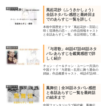
介します。チャン・ジーシー＆トン・モ
ンシー共演、中国大手配信サイトで週間
華流ドラマ
風起花抄（ふうきかしょう）
ランキング上位に君臨
全話ネタバレ感想と最終回ま
でのあらすじ一覧を詳しく
本格中国歴史ドラマ「風起花抄～宮廷に
咲く琉璃色の恋～」の作品情報キャスト
と全話あらすじ一覧、全話視聴して感想
を交えて詳しくネタバレあらすじを紹
介。グーリー・ナーザー＆ティミー・シ
ューが共演し視聴率、再生ランキング一
華流ドラマ
「与君歌」46話47話48話ネタ
位を獲得した宮廷ラブ史劇。
バレあらすじを鑑賞感想で詳
しく紹介
チョン・イー＆チャン・ユーシー共演の
中国ドラマ「与君歌～乱世に舞う運命の
姉妹」作品概要キャスト、46話47話48話
を鑑賞し感想を交えどんな話だったか詳
しくネタバレあらすじを紹介します。歴
史事件をベース描かれたファンタジー歴
華流ドラマ
鳳舞伝｜全36話ネタバレ感想
史ドラマ。
と各話あらすじ一覧を最終話
の結末まで
中国ファンタジーラブ時代劇、鳳舞伝