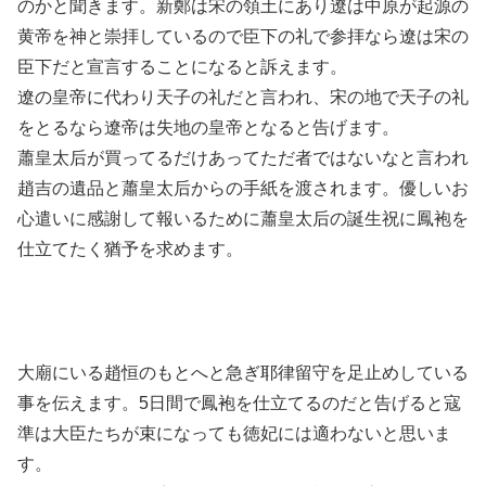
のかと聞きます。新鄭は宋の領土にあり遼は中原が起源の
黄帝を神と崇拝しているので臣下の礼で参拝なら遼は宋の
臣下だと宣言することになると訴えます。
遼の皇帝に代わり天子の礼だと言われ、宋の地で天子の礼
をとるなら遼帝は失地の皇帝となると告げます。
蕭皇太后が買ってるだけあってただ者ではないなと言われ
趙吉の遺品と蕭皇太后からの手紙を渡されます。優しいお
心遣いに感謝して報いるために蕭皇太后の誕生祝に鳳袍を
仕立てたく猶予を求めます。
大廟にいる趙恒のもとへと急ぎ耶律留守を足止めしている
事を伝えます。5日間で鳳袍を仕立てるのだと告げると寇
準は大臣たちが束になっても徳妃には適わないと思いま
す。