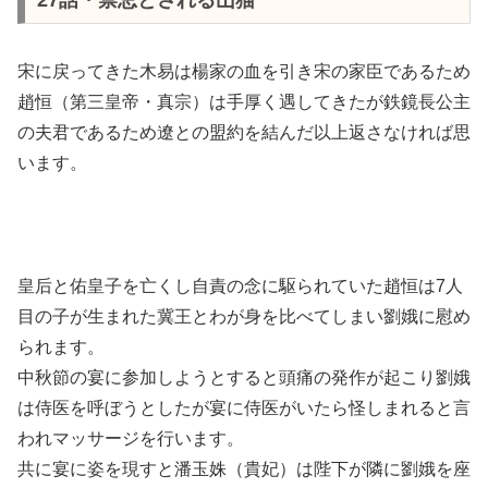
宋に戻ってきた木易は楊家の血を引き宋の家臣であるため
趙恒（第三皇帝・真宗）は手厚く遇してきたが鉄鏡長公主
の夫君であるため遼との盟約を結んだ以上返さなければ思
います。
皇后と佑皇子を亡くし自責の念に駆られていた趙恒は7人
目の子が生まれた冀王とわが身を比べてしまい劉娥に慰め
られます。
中秋節の宴に参加しようとすると頭痛の発作が起こり劉娥
は侍医を呼ぼうとしたが宴に侍医がいたら怪しまれると言
われマッサージを行います。
共に宴に姿を現すと潘玉姝（貴妃）は陛下が隣に劉娥を座