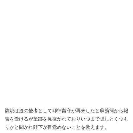
劉娥は遼の使者として耶律留守が再来したと蘇義簡から報
告を受けるが筆跡を見抜かれておりいつまで隠しとくつも
りかと聞かれ陛下が目覚めないことを教えます。