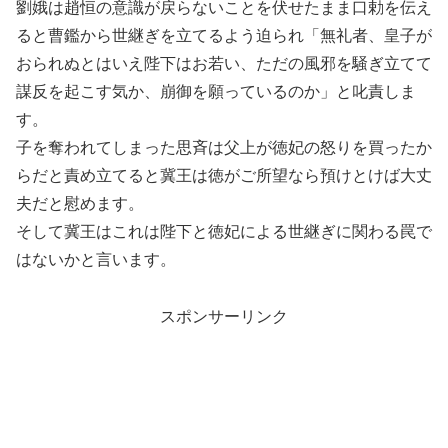
劉娥は趙恒の意識が戻らないことを伏せたまま口勅を伝え
ると曹鑑から世継ぎを立てるよう迫られ「無礼者、皇子が
おられぬとはいえ陛下はお若い、ただの風邪を騒ぎ立てて
謀反を起こす気か、崩御を願っているのか」と叱責しま
す。
子を奪われてしまった思斉は父上が徳妃の怒りを買ったか
らだと責め立てると冀王は徳がご所望なら預けとけば大丈
夫だと慰めます。
そして冀王はこれは陛下と徳妃による世継ぎに関わる罠で
はないかと言います。
スポンサーリンク