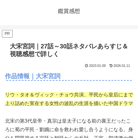
鑑賞感想
PR
大宋宮詞｜27話～30話ネタバレあらすじ＆
視聴感想で詳しく
2023.01.09
2026.01.11
作品情報｜大宋宮詞
リウ・タオ＆ヴィック・チョウ共演、平民から皇后にまで
上り詰めた実在する女性の波乱の生涯を描いた中国ドラマ
北宋の第3代皇帝・真宗は皇太子になる前の襄王だったこ
ろに蜀の平民・劉娥に命を救われ愛し合うようになる。身