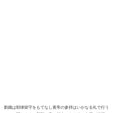
劉娥は耶律留守をもてなし黄帝の参拝はいかなる礼で行う