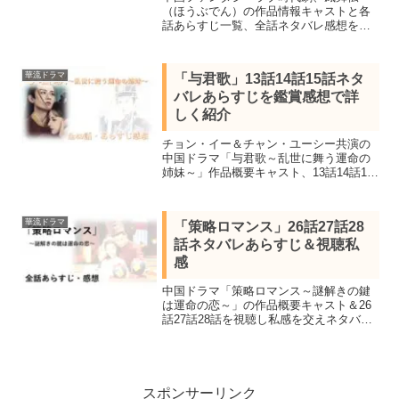
（ほうぶでん）の作品情報キャストと各
話あらすじ一覧、全話ネタバレ感想を最
終話の結末まで紹介。陳情令チャン・カ
ーラム監督がヤン・チャオユエやシュ
ー・カイチョンなど豪華キャストが集結
華流ドラマ
「与君歌」13話14話15話ネタ
させ再生数10億回を突破した話題作。
バレあらすじを鑑賞感想で詳
しく紹介
チョン・イー＆チャン・ユーシー共演の
中国ドラマ「与君歌～乱世に舞う運命の
姉妹～」作品概要キャスト、13話14話15
話を鑑賞し感想を交えどんな話だったか
詳しくネタバレあらすじを紹介します。
歴史事件をベース描かれたファンタジー
華流ドラマ
「策略ロマンス」26話27話28
歴史ドラマ。
話ネタバレあらすじ＆視聴私
感
中国ドラマ「策略ロマンス～謎解きの鍵
は運命の恋～」の作品概要キャスト＆26
話27話28話を視聴し私感を交えネタバレ
あらすじを紹介。配信開始4日で再生数1
億回突破したチャオ・シン＆シュー・ジ
ェンシー共演のミステリーラブコメ史
劇。
スポンサーリンク