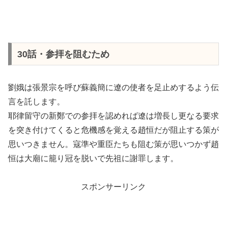
30話・参拝を阻むため
劉娥は張景宗を呼び蘇義簡に遼の使者を足止めするよう伝
言を託します。
耶律留守の新鄭での参拝を認めれば遼は増長し更なる要求
を突き付けてくると危機感を覚える趙恒だが阻止する策が
思いつきません。寇準や重臣たちも阻む策が思いつかず趙
恒は大廟に籠り冠を脱いで先祖に謝罪します。
スポンサーリンク