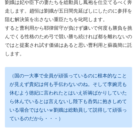
劉娥は妃や臣下の妻たちを総動員し鳳袍を仕立てるべく奔
走します。趙恒は劉娥が五日間先延ばしにしたのに参拝を
阻む解決策を出さない重臣たちを叱咤します。
すると曹利用から耶律留守が負けず嫌いで何度も勝負を挑
んでくる性格のため弓で競い勝ち続ければ都を離れないの
ではと提案され試す価値はあると思い曹利用と蘇義簡に託
します。
（国の一大事で全員が頑張っているのに根本的なこと
が見えず貴妃は何も手伝わないのね。そして李婉児も
休むよう徳妃に言われたとはいえ祈祷ばかりしていた
ら休んでいるとは言えないし陛下も呑気に抱きしめて
いる場合ではないｗ劉娥は総動員して説得して頑張っ
ているのだから・・・）