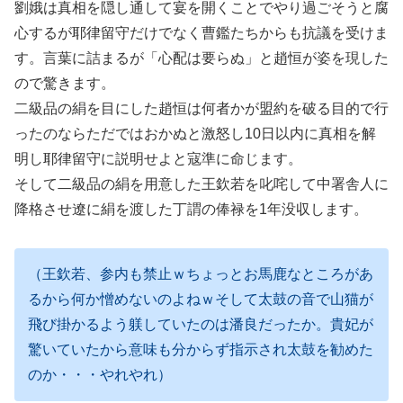
劉娥は真相を隠し通して宴を開くことでやり過ごそうと腐
心するが耶律留守だけでなく曹鑑たちからも抗議を受けま
す。言葉に詰まるが「心配は要らぬ」と趙恒が姿を現した
ので驚きます。
二級品の絹を目にした趙恒は何者かが盟約を破る目的で行
ったのならただではおかぬと激怒し10日以内に真相を解
明し耶律留守に説明せよと寇準に命じます。
そして二級品の絹を用意した王欽若を叱咤して中署舎人に
降格させ遼に絹を渡した丁謂の俸禄を1年没収します。
（王欽若、参内も禁止ｗちょっとお馬鹿なところがあ
るから何か憎めないのよねｗそして太鼓の音で山猫が
飛び掛かるよう躾していたのは潘良だったか。貴妃が
驚いていたから意味も分からず指示され太鼓を勧めた
のか・・・やれやれ）