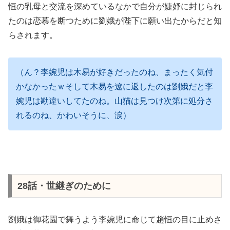
恒の乳母と交流を深めているなかで自分が婕妤に封じられ
たのは恋慕を断つために劉娥が陛下に願い出たからだと知
らされます。
（ん？李婉児は木易が好きだったのね、まったく気付
かなかったｗそして木易を遼に返したのは劉娥だと李
婉児は勘違いしてたのね。山猫は見つけ次第に処分さ
れるのね、かわいそうに、涙）
28話・世継ぎのために
劉娥は御花園で舞うよう李婉児に命じて趙恒の目に止めさ