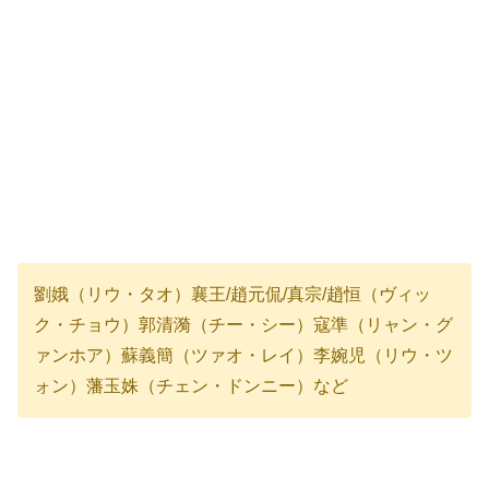
劉娥（リウ・タオ）襄王/趙元侃/真宗/趙恒（ヴィッ
ク・チョウ）郭清漪（チー・シー）寇準（リャン・グ
ァンホア）蘇義簡（ツァオ・レイ）李婉児（リウ・ツ
ォン）藩玉姝（チェン・ドンニー）など