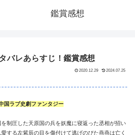
鑑賞感想
ネタバレあらすじ！鑑賞感想
2020.12.29
2024.07.25
中国ラブ史劇ファンタジー
国を制圧した天原国の兵を妖魔に寝返った丞相が招い
れ愛する左紫辰の目を傷付けて逃げのびた燕燕は亡く