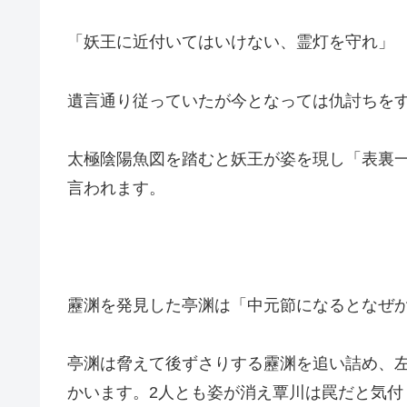
「妖王に近付いてはいけない、霊灯を守れ」
遺言通り従っていたが今となっては仇討ちを
太極陰陽魚図を踏むと妖王が姿を現し「表裏
言われます。
靂渊を発見した亭渊は「中元節になるとなぜ
亭渊は脅えて後ずさりする靂渊を追い詰め、
かいます。2人とも姿が消え覃川は罠だと気付