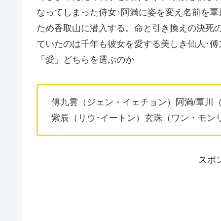
なってしまった侍女･阿満に姿を変え名前を覃
ため香取山に潜入する。命と引き換えの決死
ていたのは千年も彼女を愛する美しき仙人･傅
「愛」どちらを選ぶのか
傅九雲（ジェン・イェチョン）阿満/覃川
紫辰（リウ･イートン）玄珠（ワン・モン
スポ