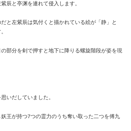
左紫辰と亭渊を連れて侵入します。
のだと左紫辰は気付くと描かれている絵が「静」と
す。
目の部分を剣で押すと地下に降りる螺旋階段が姿を現
を思いだしていました。
し妖王が持つ7つの霊力のうち奪い取った二つを傅九