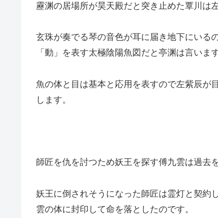
靂渊の居場所が昊天殿だと突き止めた覃川は
玄珠が奏でる琴の音色が耳に届き地下にいる
「動」を表す太極陰陽魚図だと亭渊は言いま
魚の体と目は基本と応用を表すので左紫辰が
します。
師匠を仇を討つため妖王を探す傅九雲は過去
妖王に倒されそうになった師匠は霊灯と契約
雲の体に封印して命を落としたのです。