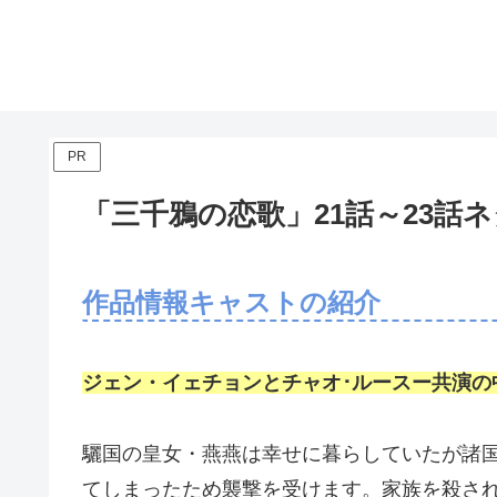
PR
「三千鴉の恋歌」21話～23話
作品情報キャストの紹介
ジェン・イェチョンとチャオ･ルースー共演の
驪国の皇女・燕燕は幸せに暮らしていたが諸
てしまったため襲撃を受けます。家族を殺さ