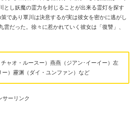
川とし妖魔の霊力を封じることが出来る霊灯を探す
の策であり覃川は決意するが実は彼女を密かに逃がし
九雲だった。徐々に惹かれていく彼女は「復讐」、
（チャオ・ルースー）燕燕（ジアン･イーイー）左
リー）靂渊（ダイ・ユンファン）など
ンサーリンク