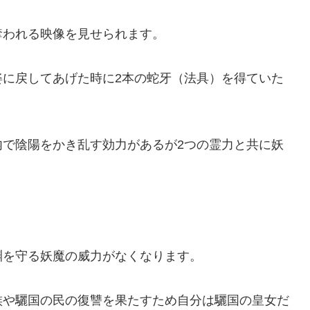
奪われる映像を見せられます。
姿に戻してあげた時に2本の蛇牙（法具）を得ていた
内で陰陽をかき乱す効力があるが2つの霊力と共に妖
渊を守る妖魔の威力がなくなります。
族や驪国の民の復讐を果たすため自分は驪国の皇女だ