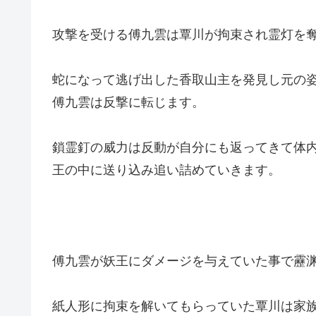
攻撃を受ける傅九雲は覃川が拘束され霊灯を
蛇になって逃げ出した香取山主を発見し元の
傅九雲は反撃に転じます。
鎖霊釘の威力は反動が自分にも返ってきて体
王の中に送り込み追い詰めていきます。
傅九雲が妖王にダメージを与えていた事で靂
紙人形に拘束を解いてもらっていた覃川は家