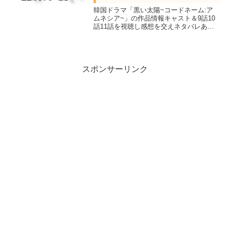
韓国ドラマ「黒い太陽~コードネーム:ア
ムネシア~」の作品情報キャスト＆9話10
話11話を視聴し感想を交えネタバレあら
すじを紹介します。MBC演技大賞5冠達
成したナムグン・ミン主演のサスペンス
スパイアクション。
スポンサーリンク