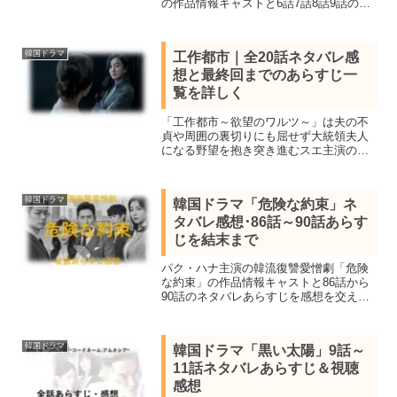
の作品情報キャストと6話7話8話9話のネ
タバレあらすじを感想を交え紹介。人の
死を見る能力を持つ主人公が真犯人を追
い詰めた先に待ち受ける衝撃の真実と
韓国ドラマ
工作都市｜全20話ネタバレ感
は!?
想と最終回までのあらすじ一
覧を詳しく
「工作都市～欲望のワルツ～」は夫の不
貞や周囲の裏切りにも屈せず大統領夫人
になる野望を抱き突き進むスエ主演の韓
国ドラマ！全話視聴し全20話あらすじ一
覧、見所キャスト、最終回結末までネタ
バレ感想で詳しく紹介します。
韓国ドラマ
韓国ドラマ「危険な約束」ネ
タバレ感想･86話～90話あらす
じを結末まで
パク・ハナ主演の韓流復讐愛憎劇「危険
な約束」の作品情報キャストと86話から
90話のネタバレあらすじを感想を交え結
末まで紹介。不正の証拠を握った父の死
に疑問を感じたヒロインは約束の代償を
払わせるべく復讐を誓い7年後にスタイリ
韓国ドラマ
韓国ドラマ「黒い太陽」9話～
ストして接近する。
11話ネタバレあらすじ＆視聴
感想