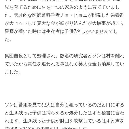
児を育てるために村を一つの家族のように育てていまし
た。天才的な医師兼科学者チョ・ヒョニが開発した栄養剤
が大ヒットして莫大な金が転がり込んだが大惨事が起こり
警察が着いた時には生存者は子供7名しかいませんでし
た。
集団自殺として処理され、数名の研究者とソンは村を離れ
ていたから責任を追われる事はなく莫大な金も消滅してい
ました。
ソンは番組を見て犯人は自分も狙っているのだと口にする
と生き残った子供は捕らえるか処分したはずと秘書に言わ
れます。生き残った子供が財団を攻撃しているはずと声を
荒げると113番の少年を思い浮かべます。