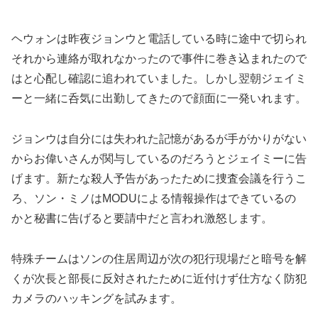
ヘウォンは昨夜ジョンウと電話している時に途中で切られ
それから連絡が取れなかったので事件に巻き込まれたので
はと心配し確認に追われていました。しかし翌朝ジェイミ
ーと一緒に呑気に出勤してきたので顔面に一発いれます。
ジョンウは自分には失われた記憶があるが手がかりがない
からお偉いさんが関与しているのだろうとジェイミーに告
げます。新たな殺人予告があったために捜査会議を行うこ
ろ、ソン・ミノはMODUによる情報操作はできているの
かと秘書に告げると要請中だと言われ激怒します。
特殊チームはソンの住居周辺が次の犯行現場だと暗号を解
くが次長と部長に反対されたために近付けず仕方なく防犯
カメラのハッキングを試みます。