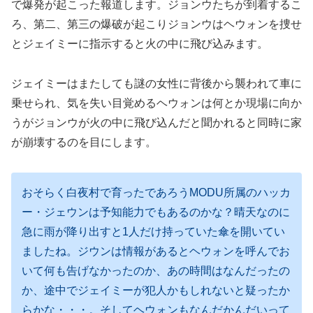
で爆発が起こった報道します。ジョンウたちが到着するこ
ろ、第二、第三の爆破が起こりジョンウはヘウォンを捜せ
とジェイミーに指示すると火の中に飛び込みます。
ジェイミーはまたしても謎の女性に背後から襲われて車に
乗せられ、気を失い目覚めるヘウォンは何とか現場に向か
うがジョンウが火の中に飛び込んだと聞かれると同時に家
が崩壊するのを目にします。
おそらく白夜村で育ったであろうMODU所属のハッカ
ー・ジェウンは予知能力でもあるのかな？晴天なのに
急に雨が降り出すと1人だけ持っていた傘を開いてい
ましたね。ジウンは情報があるとヘウォンを呼んでお
いて何も告げなかったのか、あの時間はなんだったの
か、途中でジェイミーが犯人かもしれないと疑ったか
らかな・・・。そしてヘウォンもなんだかんだいって