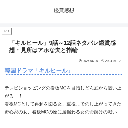
鑑賞感想
PR
「キルヒール」9話～12話ネタバレ鑑賞感
想・見所はアホな夫と指輪
2024.06.20
2024.07.12
韓国ドラマ「キルヒール」
テレビショッピングの看板MCを目指しどん底から這い上
がる！！
看板MCとして再起を図る女、重役までのし上がってきた
野心家の女、看板MCの座に居据わる女の命懸けの戦い