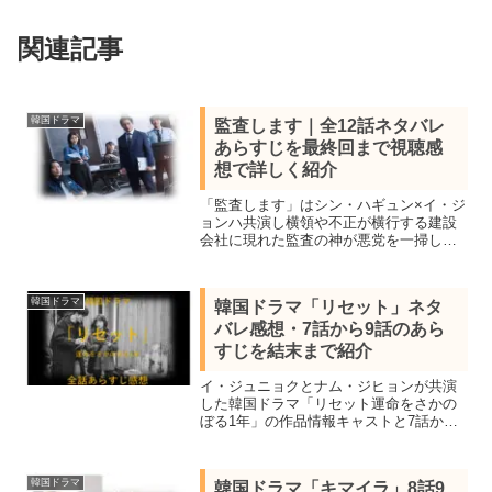
関連記事
韓国ドラマ
監査します｜全12話ネタバレ
あらすじを最終回まで視聴感
想で詳しく紹介
「監査します」はシン・ハギュン×イ・ジ
ョンハ共演し横領や不正が横行する建設
会社に現れた監査の神が悪党を一掃して
いく韓国オフィス捜査ドラマ。全12話あ
らすじ一覧、見所キャスト、最終回の結
末までネタバレ感想で詳しく紹介しま
韓国ドラマ
韓国ドラマ「リセット」ネタ
す。
バレ感想・7話から9話のあら
すじを結末まで紹介
イ・ジュニョクとナム・ジヒョンが共演
した韓国ドラマ「リセット運命をさかの
ぼる1年」の作品情報キャストと7話から9
話のネタバレあらすじを感想を交え結末
まで紹介。乾くるみの原作を大幅にアレ
ンジしハリウッド化も決定したどんでん
韓国ドラマ
韓国ドラマ「キマイラ」8話9
返し究極ミステリー。