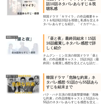
話10話ネタバレあらすじ＆視
聴私感
韓国ドラマ「キマイラ」の作品概要キャ
スト＆8話9話10話を視聴し私感を交えネ
タバレあらすじを紹介。「イカゲーム」
パク・ヘス主演、イ・ヒジュン＆スヒョ
ンなど豪華キャストでおくる本格クライ
ムサスペンス
韓国ドラマ
「昼と夜」最終回結末！15話
16話鑑賞しネタバレ感想で詳
しく紹介
ナムグン・ミン主演の韓国ドラマ「昼と
夜」の作品概要キャスト、15話16話（最
終回）を鑑賞し感想を交えどんな話だっ
たか詳しくネタバレあらすじを紹介。28
年前の不可解な事件と現在の連続殺人事
件が繋がる本格サスペンス。
韓国ドラマ
韓国ドラマ「危険な約束」ネ
タバレ感想･51話から55話あら
すじを結末まで
パク・ハナ主演の韓流復讐愛憎劇「危険
な約束」の作品情報キャストと51話から
55話のネタバレあらすじを感想を交え結
末まで紹介。不正の証拠を握った父の死