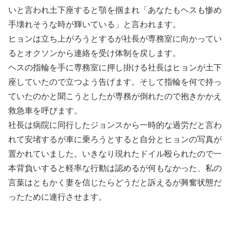
いと言われ土下座すると顎を掴まれ「あなたもヘスも惨め
手壊れそうな時が輝いている」と言われます。
ヒョンは立ち上がろうとするが社長が専務室に向かってい
るとオクソンから連絡を受け体制を戻します。
ヘスの指輪を手に専務室に押し掛ける社長はヒョンが土下
座していたので立つよう告げます。そして指輪を何で持っ
ていたのかと聞こうとしたが専務が倒れたので抱きかかえ
救急車を呼びます。
社長は病院に同行したジョンスから一時的な過労だと言わ
れて安堵するが車に乗ろうとすると自分とヒョンの写真が
置かれていました。いきなり現れたドイル殴られたので一
本背負いすると軽率な行動は認めるが何もなかった、私の
言葉はともかく妻を信じたらどうだと訴えるが興奮状態だ
ったために連行させます。