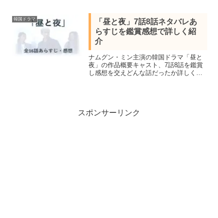
に疑問を感じたヒロインは約束の代償を
払わせるべく復讐を誓い7年後にスタイリ
韓国ドラマ
「昼と夜」7話8話ネタバレあ
ストして接近する。
らすじを鑑賞感想で詳しく紹
介
ナムグン・ミン主演の韓国ドラマ「昼と
夜」の作品概要キャスト、7話8話を鑑賞
し感想を交えどんな話だったか詳しくネ
タバレあらすじを紹介。28年前の不可解
な事件と現在の連続殺人事件が繋がる本
格サスペンス。
スポンサーリンク