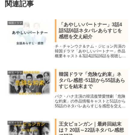
関連記事
韓国ドラマ
「あやしいパートナー」3話4
話5話6話ネタバレあらすじを
感想を交え紹介
チ・チャンウク＆ナム・ジヒョン共演の
韓国ドラマ「あやしいパートナー」作品
概要キャスト＆3話4話5話6話を視聴し感
想を交えネタバレあらすじを紹介しま
す。冷血なエリート検事と司法修習生の
法廷ラブコメディ。
韓国ドラマ
韓国ドラマ「危険な約束」ネ
タバレ感想･51話から55話あら
すじを結末まで
パク・ハナ主演の韓流復讐愛憎劇「危険
な約束」の作品情報キャストと51話から
55話のネタバレあらすじを感想を交え結
末まで紹介。不正の証拠を握った父の死
に疑問を感じたヒロインは約束の代償を
払わせるべく復讐を誓い7年後にスタイリ
韓国ドラマ
王女ピョンガン｜最終回結末
ストして接近する。
は？ 20話～22話ネタバレ感想