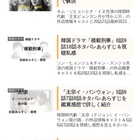
で解決
キム・ソヒョンとナ・イヌ共演の韓国時
代劇「王女ピョンガン月が浮かぶ川」の
作品情報キャストと20話21話最終回22話
のネタバレあらすじを感想を交え結末ま
で紹介。三国時代の高句麗で国を守るた
めに戦うピョンガン王女と純朴な青年タ
韓国ドラマ
韓国ドラマ「模範刑事」8話9
ルの真実の愛の物語
話10話ネタバレあらすじ＆視
聴私感
ソン・ヒョンジュ＆チャン・スンジョ共
演の韓国ドラマ「模範刑事」の作品概要
キャスト＆8話9話10話を視聴し私感を交
えネタバレあらすじを紹介します。ベテ
ラン刑事とエリート刑事がタッグを組み
真実を暴く。
韓国ドラマ
「太宗イ・バンウォン」5話6
話7話8話ネタバレあらすじを
鑑賞感想で詳しく紹介
韓国時代劇「太宗（テジョン）イ・バン
ウォン龍の国」の作品情報キャスト＆5話
6話7話8話を視聴し感想を交えネタバレあ
らすじを紹介します。チュ・サンウクが
2022KBS演技大賞を受賞しパク・ジニが
最優秀女優賞を受賞した本格時代劇