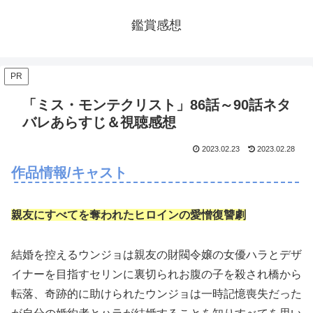
鑑賞感想
PR
「ミス・モンテクリスト」86話～90話ネタ
バレあらすじ＆視聴感想
2023.02.23
2023.02.28
作品情報/キャスト
親友にすべてを奪われたヒロインの愛憎復讐劇
結婚を控えるウンジョは親友の財閥令嬢の女優ハラとデザ
イナーを目指すセリンに裏切られお腹の子を殺され橋から
転落、奇跡的に助けられたウンジョは一時記憶喪失だった