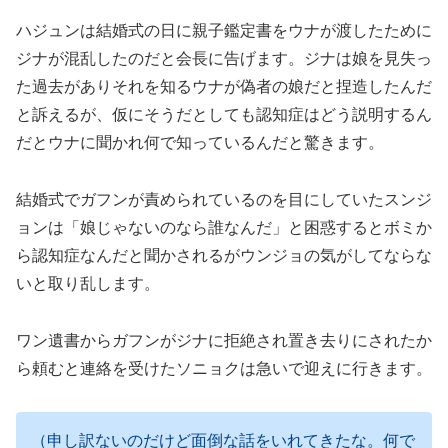
ハジュンは結婚式の日に親子鑑定書をウナが渡したために
ジナが混乱したのだと会長に告げます。ジナは娘を見失っ
た過去がありそれを知るウナが偽者の娘だと捏造したんだ
と訴えるが、仮にそうだとしても認知症はどう説明するん
だとウナに聞かれ何で知っているんだと驚きます。
結婚式でガフンが責められているのを目にしていたスンジ
ョンは「娘じゃないのなら誰なんだ」と困惑するとボミか
ら認知症なんだと聞かされるがウンジョの気がしてならな
いと取り乱します。
ワン遺書からガフンがジナに拒絶され置き去りにされたか
ら頼むと連絡を受けたソニョクは急いで迎えに行きます。
（申し訳ないのだけど面倒な話をいれてきたな。何で