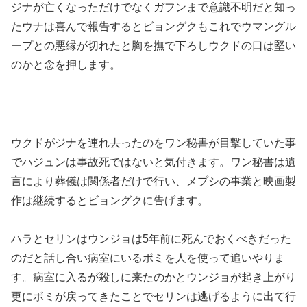
ジナが亡くなっただけでなくガフンまで意識不明だと知っ
たウナは喜んで報告するとビョングクもこれでウマングル
ープとの悪縁が切れたと胸を撫で下ろしウクドの口は堅い
のかと念を押します。
ウクドがジナを連れ去ったのをワン秘書が目撃していた事
でハジュンは事故死ではないと気付きます。ワン秘書は遺
言により葬儀は関係者だけで行い、メプシの事業と映画製
作は継続するとビョングクに告げます。
ハラとセリンはウンジョは5年前に死んでおくべきだった
のだと話し合い病室にいるボミを人を使って追いやりま
す。病室に入るが殺しに来たのかとウンジョが起き上がり
更にボミが戻ってきたことでセリンは逃げるように出て行