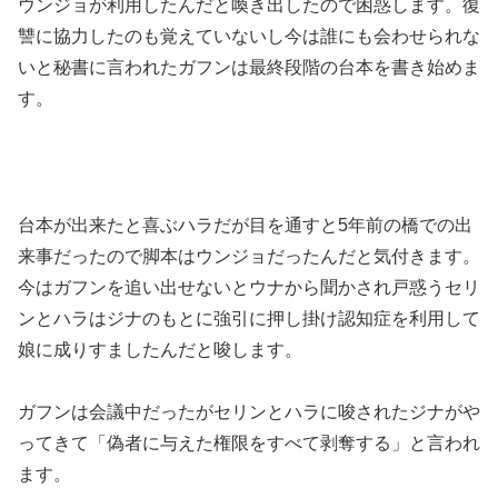
ウンジョが利用したんだと喚き出したので困惑します。復
讐に協力したのも覚えていないし今は誰にも会わせられな
いと秘書に言われたガフンは最終段階の台本を書き始めま
す。
台本が出来たと喜ぶハラだが目を通すと5年前の橋での出
来事だったので脚本はウンジョだったんだと気付きます。
今はガフンを追い出せないとウナから聞かされ戸惑うセリ
ンとハラはジナのもとに強引に押し掛け認知症を利用して
娘に成りすましたんだと唆します。
ガフンは会議中だったがセリンとハラに唆されたジナがや
ってきて「偽者に与えた権限をすべて剥奪する」と言われ
ます。