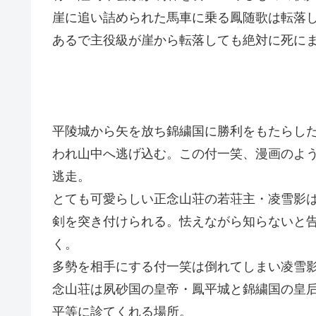
崖に追い詰められた馬車に乗る鳳随歌は転落
あるで主役級が崖から転落しても絶対に死に
平陵城から矢を放ち錦繍国に勝利をもたらし
われ山中へ逃げ込む。この付一笑、漫画のよ
逃走。
とても可愛らしい正念山荘の若荘主・凌雪影
剣を突き付けられる。怯えながら知らないと
く。
多勢を相手にする付一笑は倒れてしまい凌雪
念山荘は夙砂国の皇帝・鳳平城と錦繍国の皇
平等に診てくれる場所。