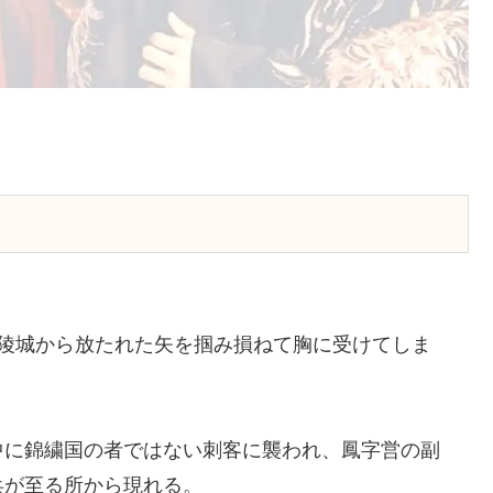
平陵城から放たれた矢を掴み損ねて胸に受けてしま
中に錦繍国の者ではない刺客に襲われ、鳳字営の副
兵が至る所から現れる。