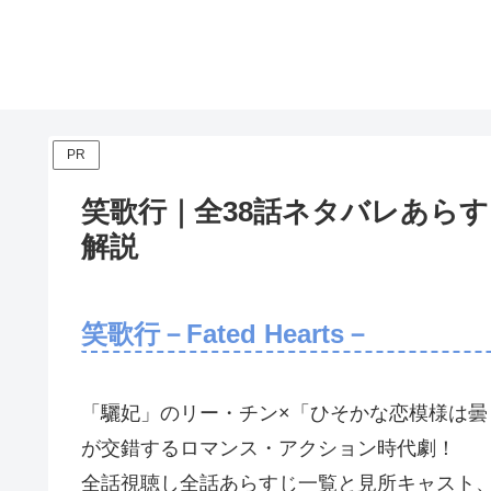
PR
笑歌行｜全38話ネタバレあら
解説
笑歌行－Fated Hearts－
「驪妃」のリー・チン×「ひそかな恋模様は
が交錯するロマンス・アクション時代劇！
全話視聴し全話あらすじ一覧と見所キャスト