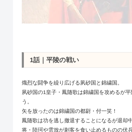
1話｜平陵の戦い
熾烈な闘争を繰り広げる夙砂国と錦繍国。
夙砂国の1皇子・鳳随歌は錦繍国を攻めるが
う。
矢を放ったのは錦繍国の都尉・付一笑！
鳳随歌は功を逃し撤退することになるが退却
将・陸珂や雲放が刺客を食い止めるものの伏