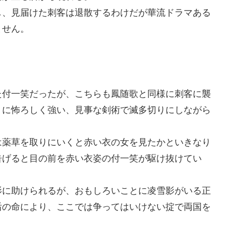
し、見届けた刺客は退散するわけだが華流ドラマある
ません。
た付一笑だったが、こちらも鳳随歌と同様に刺客に襲
うに怖ろしく強い、見事な剣術で滅多切りにしながら
は薬草を取りにいくと赤い衣の女を見たかといきなり
告げると目の前を赤い衣姿の付一笑が駆け抜けてい
影に助けられるが、おもしろいことに凌雪影がいる正
后の命により、ここでは争ってはいけない掟で両国を