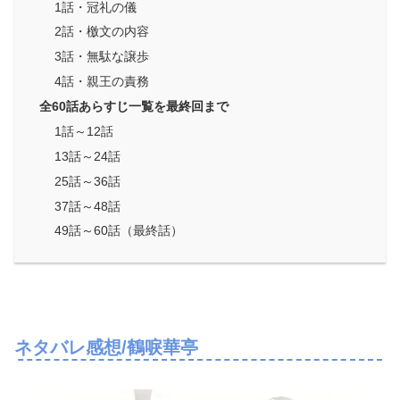
1話・冠礼の儀
2話・檄文の内容
3話・無駄な譲歩
4話・親王の責務
全60話あらすじ一覧を最終回まで
1話～12話
13話～24話
25話～36話
37話～48話
49話～60話（最終話）
ネタバレ感想/鶴唳華亭