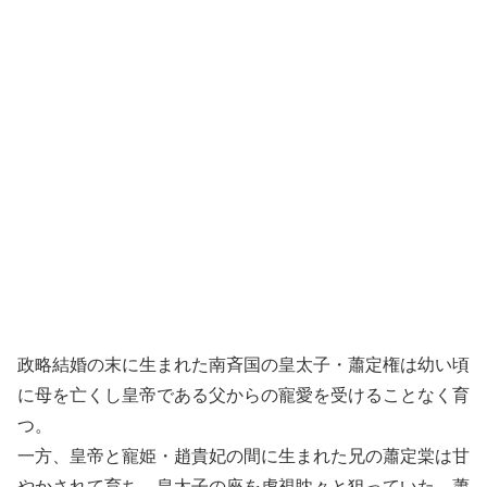
政略結婚の末に生まれた南斉国の皇太子・蕭定権は幼い頃
に母を亡くし皇帝である父からの寵愛を受けることなく育
つ。
一方、皇帝と寵姫・趙貴妃の間に生まれた兄の蕭定棠は甘
やかされて育ち、皇太子の座を虎視眈々と狙っていた。蕭