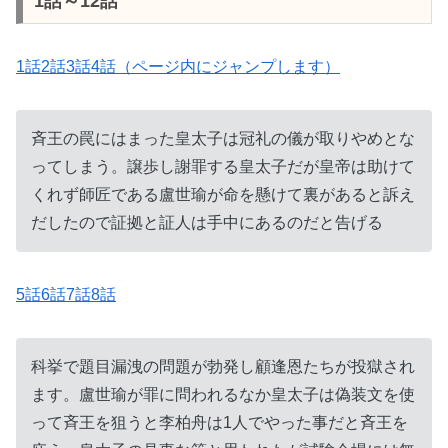
1話～12話
1話2話3話4話（ページ内にジャンプします）
斉王の罠にはまった皇太子は冠礼の儀が取りやめとな
ってしまう。譲歩し謝罪する皇太子だが皇帝は助けて
くれず師匠である盧世瑜が命を懸けて裏があると訴え
だしたので証拠と証人は手中にあるのだと告げる
5話6話7話8話
科挙で題目漏洩の問題が勃発し顧逢恩たちが投獄され
ます。盧世瑜が罪に問われるなか皇太子は偽装文を使
って斉王を狙うと李柏舟は1人でやった事だと斉王を