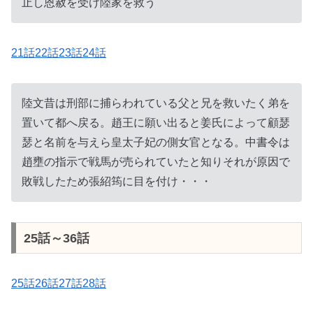
止し恩赦を受け陸家を救う
21話22話23話24話
陸文昔は刑部に捕らわれている父と兄を救いたく弟を
置いて都へ戻る。趙王に願い出ると姜氏によって顧瑟
瑟と名前を与えら皇太子妃の側女官となる。中書令は
趙壅の指示で戦馬が売られていたと知りそれが原因で
敗戦したため張紹筠に目を付け・・・
25話～36話
25話26話27話28話