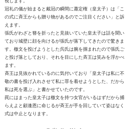
視します。
冠礼の儀が始まると戴冠の瞬間に蕭定権（皇太子）は「こ
の式に斉王からも贈り物があるのでご注目ください」と訴
えます。
張氏がわざと簪を折ったと見抜いていた皇太子は話を聞い
ており城壁に顔を向けるが張氏が落下してきたので驚きま
す。檄文を投げようとした呉氏は腕を掴まれたので張氏ご
と投げ落としており、それを目にした斉王は笑みを浮かべ
ます。
斉王は見抜かれているのに気付いており「皇太子は私に不
敬の書を投げ入れさせて私に罪を着せようとした、だから
私は死を選ぶ」と書かせていたのです。
罠にはまった皇太子は檄文を持つ女官がいるはずだから捕
らえよと顧逢恩に命じるが斉王が手を回していて姿はなく
式は中止となります。