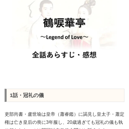
1話・冠礼の儀
吏部尚書・盧世瑜は皇帝（蕭睿鑑）に謁見し皇太子・蕭定
権は亡き皇后の喪に3年服し、20歳過ぎても冠礼の儀も執