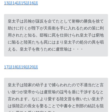
13話14話15話16話
皇太子は呂翰が謀反を企てたとして射柳の勝負を捨て
助けに行くが陛下が天長衛を手に入れるための策に利
用されたと知る。邸報に罠を仕掛けられ皇太子は窮地
に陥ると陸英たちも罠にはまり皇太子の処分の異を唱
える。皇太子を救うために盧世瑜は・・・
17話18話19話20話
皇太子は陸家の幼子まで捕らわれたので不適当だと言
い放つが皇帝からは盧世瑜の諡号を盾に干渉するなと
言われます。なにより愛する陸文昔を救いたい皇太子
は張陸正の長女を娶ることで中書令と刑部の結託を阻