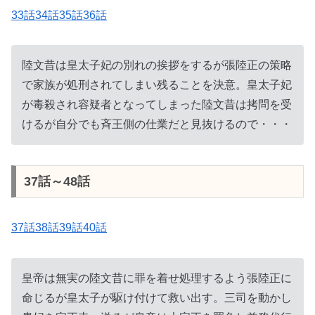
33話34話35話36話
陸文昔は皇太子妃の別れの挨拶をするが張陸正の策略
で家族が処刑されてしまい残ることを決意。皇太子妃
が毒殺され容疑者となってしまった陸文昔は拷問を受
けるが自分でも斉王側の仕業だと見抜けるので・・・
37話～48話
37話38話39話40話
皇帝は無実の陸文昔に罪を着せ処理するよう張陸正に
命じるが皇太子が駆け付けて救い出す。三司を動かし