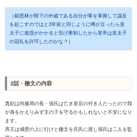
（顧思林が陛下の外戚である自分が軍を掌握して謀反
を起こすのではと3年前と同じように噂が立ったら皇
太子に迷惑がかかると告げ牽制したから皇帝は皇太子
の冠礼を許可したのかな？）
2話・檄文の内容
貴妃は尚服局の長・張氏は亡き皇后の付き人だったので我
が身をかえりみず主の子を守るかもしれないと不安になり
ます。
斉王は城壁の上に行けと檄文を呉氏に渡し張氏は二人を監