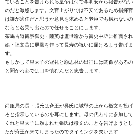
ていることを告げられる皇帝は何で李明安から報告がない
のだと激怒します。文官上がりでは不安であるため指揮官
は誰が適任だと思うか意見を求めると老臣でも構わないの
ならと名乗り出たので任せることにします。
茶馬古道観察御史・陸英は盧世瑜から御史中丞に推薦され
娘・陸文昔に屏風を作って長寿の祝いに届けるよう告げま
す。
もしかして皇太子の冠礼と顧思林の出征には関係があるの
と聞かれ都では口を慎むんだと忠告します。
尚服局の長・張氏は斉王が呉氏に城壁の上から檄文を投げ
ろと指示しているのを耳にします。母の代わりに参加して
くれと皇太子に頼まれた張氏は檄文のことを告げようとし
たが斉王が来てしまったのでタイミングを失います