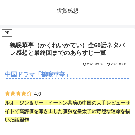
鑑賞感想
PR
鶴唳華亭（かくれいかてい）全60話ネタバ
レ感想と最終回までのあらすじ一覧
2023.03.02
2025.09.13
中国ドラマ「鶴唳華亭」
4.0
ルオ・ジン＆リー・イートン共演の中国の大手レビューサ
イトで高評価を叩き出した孤独な皇太子の苛烈な運命を描
いた話題作