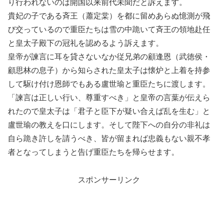
り行われないのは開国以来前代未聞だと訴えます。
貴妃の子である斉王（蕭定棠）を都に留めあらぬ憶測が飛
び交っているので重臣たちは雪の中跪いて斉王の領地赴任
と皇太子殿下の冠礼を認めるよう訴えます。
皇帝が諫言に耳を貸さないなか従兄弟の顧逢恩（武徳侯・
顧思林の息子）から知らされた皇太子は懐炉と上着を持参
して駆け付け恩師でもある盧世瑜と重臣たちに渡します。
「諫言は正しい行い、尊重すべき」と皇帝の言葉が伝えら
れたので皇太子は「君子と臣下が疑い合えば乱を生む」と
盧世瑜の教えを口にします。そして陛下への自分の非礼は
自ら跪き許しを請うべき、皆が留まれば忠義もない親不孝
者となってしまうと告げ重臣たちを帰らせます。
スポンサーリンク