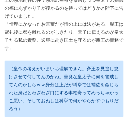
王の領地赴任の件で領地の屋敷を修繕しつつ皇太子の婚儀
の福にあずかり子が授かるのを待ってはどうかと陛下に告
げていました。
「情理にかなったお言葉だが情の上には法がある、親王は
冠礼後に都を離れるのがしきたり、天子に伝えるのが皇太
子たる私の責務、辺境に赴き国土を守るのが親王の責務で
す」
（皇帝の考えがいまいち理解できん。斉王を見逃し怠
けさせて何してんのかね。善良な皇太子に何を警戒し
てんのかしらｗｗ身分は上だが科挙では補佐を命じら
れた身だとわざわざ口にする李柏舟ってめっちゃかっ
こ悪い。そしておぬしは科挙で何かやらかすつもりだ
ろう）