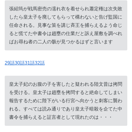
張紹筠が戦馬密売の濡れ衣を着せられ蕭定権は次失敗
したら皇太子を廃してもらって構わないと告げ監国に
任命される。見事な策を講じ斉王を捕らえるよう命じ
ると慌てた中書令は趙壅の仕業だと訴え屋敷を調べれ
ばお尋ね者の二人の骸が見つかるはずと言います
29話30話31話32話
皇太子妃のお腹の子を害したと疑われる陸文昔は拷問
を受ける。皇太子は趙壅を拷問すると絶命してしまい
報告するために陛下がいる行宮へ向かうと刺客に襲わ
れる。すべては読み通りであり皇太子暗殺を企てた中
書令を捕らえると証言者として現れたのは・・・