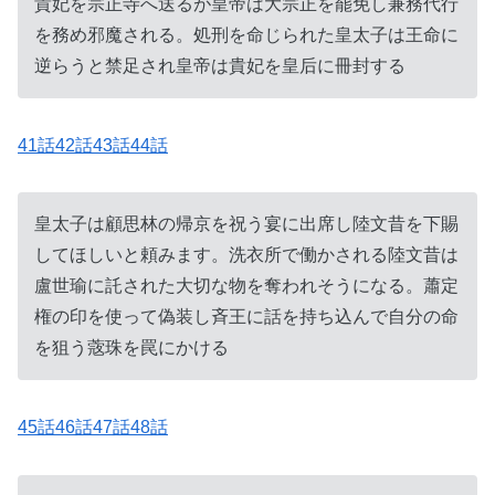
貴妃を宗正寺へ送るが皇帝は大宗正を罷免し兼務代行
を務め邪魔される。処刑を命じられた皇太子は王命に
逆らうと禁足され皇帝は貴妃を皇后に冊封する
41話42話43話44話
皇太子は顧思林の帰京を祝う宴に出席し陸文昔を下賜
してほしいと頼みます。洗衣所で働かされる陸文昔は
盧世瑜に託された大切な物を奪われそうになる。蕭定
権の印を使って偽装し斉王に話を持ち込んで自分の命
を狙う蔲珠を罠にかける
45話46話47話48話