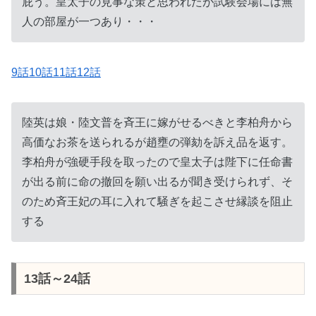
庇う。皇太子の見事な策と思われたが試験会場には無
人の部屋が一つあり・・・
9話10話11話12話
陸英は娘・陸文普を斉王に嫁がせるべきと李柏舟から
高価なお茶を送られるが趙壅の弾劾を訴え品を返す。
李柏舟が強硬手段を取ったので皇太子は陛下に任命書
が出る前に命の撤回を願い出るが聞き受けられず、そ
のため斉王妃の耳に入れて騒ぎを起こさせ縁談を阻止
する
13話～24話