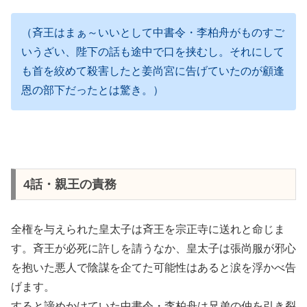
（斉王はまぁ～いいとして中書令・李柏舟がものすご
いうざい、陛下の話も途中で口を挟むし。それにして
も首を絞めて殺害したと姜尚宮に告げていたのが顧逢
恩の部下だったとは驚き。）
4話・親王の責務
全権を与えられた皇太子は斉王を宗正寺に送れと命じま
す。斉王が必死に許しを請うなか、皇太子は張尚服が邪心
を抱いた悪人で陰謀を企てた可能性はあると涙を浮かべ告
げます。
すると諦めかけていた中書令・李柏舟は兄弟の仲を引き裂