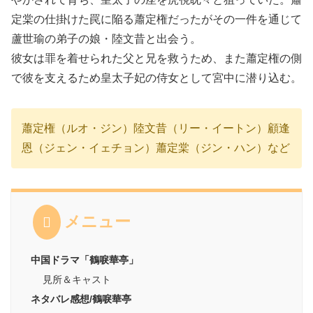
定棠の仕掛けた罠に陥る蕭定権だったがその一件を通じて
蘆世瑜の弟子の娘・陸文昔と出会う。
彼女は罪を着せられた父と兄を救うため、また蕭定権の側
で彼を支えるため皇太子妃の侍女として宮中に潜り込む。
蕭定権（ルオ・ジン）陸文昔（リー・イートン）顧逢
恩（ジェン・イェチョン）蕭定棠（ジン・ハン）など
メニュー
中国ドラマ「鶴唳華亭」
見所＆キャスト
ネタバレ感想/鶴唳華亭