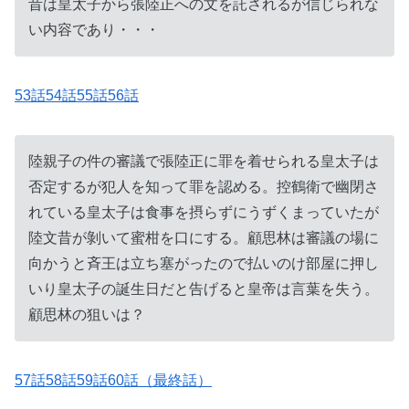
昔は皇太子から張陸正への文を託されるが信じられな
い内容であり・・・
53話54話55話56話
陸親子の件の審議で張陸正に罪を着せられる皇太子は
否定するが犯人を知って罪を認める。控鶴衛で幽閉さ
れている皇太子は食事を摂らずにうずくまっていたが
陸文昔が剝いて蜜柑を口にする。顧思林は審議の場に
向かうと斉王は立ち塞がったので払いのけ部屋に押し
いり皇太子の誕生日だと告げると皇帝は言葉を失う。
顧思林の狙いは？
57話58話59話60話（最終話）