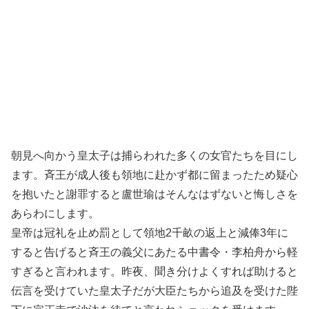
朝見へ向かう皇太子は捕らわれた多くの女官たちを目にし
ます。斉王が成人後も領地に赴かず都に留まったため疑心
を抱いたと謝罪すると盧世瑜はそんなはずないと悔しさを
あらわにします。
皇帝は冠礼を止め罰として領地2千畝の返上と減俸3年に
すると告げると斉王の義父にあたる中書令・李柏舟から軽
すぎると言われます。昨夜、聞き分けよくすれば助けると
伝言を受けていた皇太子だが大臣たちから追及を受けた陛