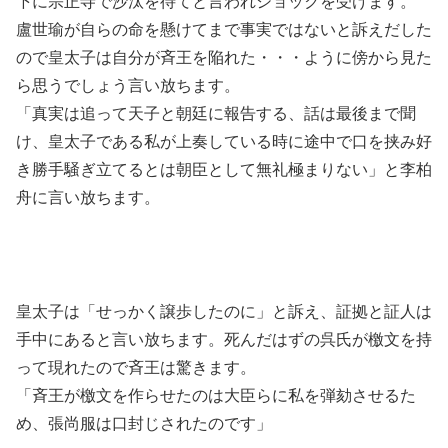
下に宗正寺で沙汰を待てと言われショックを受けます。
盧世瑜が自らの命を懸けてまで事実ではないと訴えだした
ので皇太子は自分が斉王を陥れた・・・ように傍から見た
ら思うでしょう言い放ちます。
「真実は追って天子と朝廷に報告する、話は最後まで聞
け、皇太子である私が上奏している時に途中で口を挟み好
き勝手騒ぎ立てるとは朝臣として無礼極まりない」と李柏
舟に言い放ちます。
皇太子は「せっかく譲歩したのに」と訴え、証拠と証人は
手中にあると言い放ちます。死んだはずの呉氏が檄文を持
って現れたので斉王は驚きます。
「斉王が檄文を作らせたのは大臣らに私を弾劾させるた
め、張尚服は口封じされたのです」