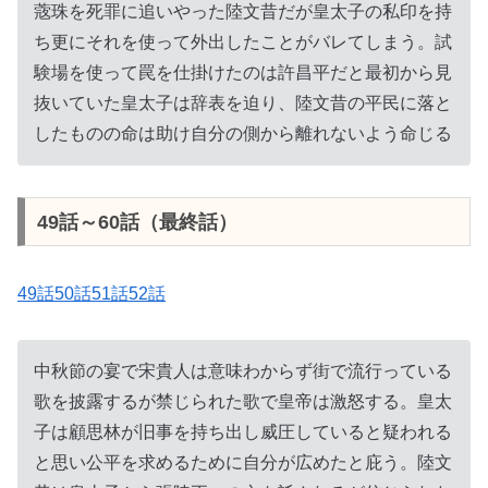
蔲珠を死罪に追いやった陸文昔だが皇太子の私印を持
ち更にそれを使って外出したことがバレてしまう。試
験場を使って罠を仕掛けたのは許昌平だと最初から見
抜いていた皇太子は辞表を迫り、陸文昔の平民に落と
したものの命は助け自分の側から離れないよう命じる
49話～60話（最終話）
49話50話51話52話
中秋節の宴で宋貴人は意味わからず街で流行っている
歌を披露するが禁じられた歌で皇帝は激怒する。皇太
子は顧思林が旧事を持ち出し威圧していると疑われる
と思い公平を求めるために自分が広めたと庇う。陸文