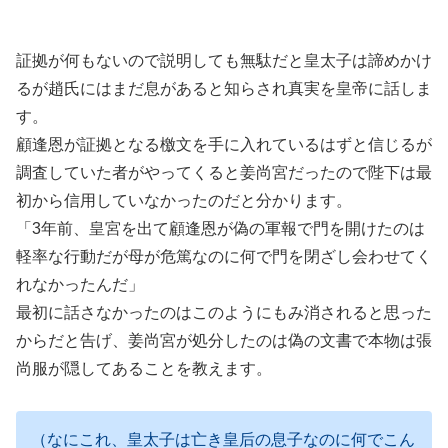
証拠が何もないので説明しても無駄だと皇太子は諦めかけ
るが趙氏にはまだ息があると知らされ真実を皇帝に話しま
す。
顧逢恩が証拠となる檄文を手に入れているはずと信じるが
調査していた者がやってくると姜尚宮だったので陛下は最
初から信用していなかったのだと分かります。
「3年前、皇宮を出て顧逢恩が偽の軍報で門を開けたのは
軽率な行動だが母が危篤なのに何で門を閉ざし会わせてく
れなかったんだ」
最初に話さなかったのはこのようにもみ消されると思った
からだと告げ、姜尚宮が処分したのは偽の文書で本物は張
尚服が隠してあることを教えます。
（なにこれ、皇太子は亡き皇后の息子なのに何でこん