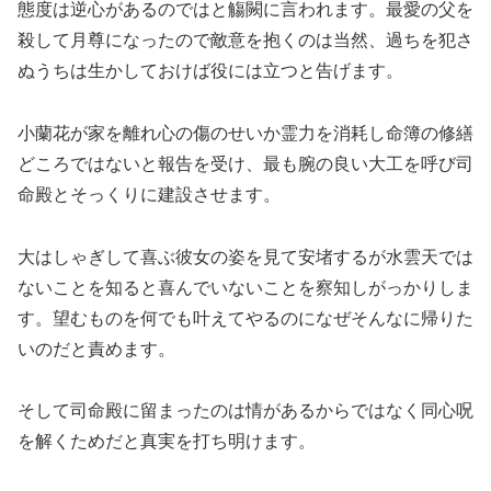
態度は逆心があるのではと觴闕に言われます。最愛の父を
殺して月尊になったので敵意を抱くのは当然、過ちを犯さ
ぬうちは生かしておけば役には立つと告げます。
小蘭花が家を離れ心の傷のせいか霊力を消耗し命簿の修繕
どころではないと報告を受け、最も腕の良い大工を呼び司
命殿とそっくりに建設させます。
大はしゃぎして喜ぶ彼女の姿を見て安堵するが水雲天では
ないことを知ると喜んでいないことを察知しがっかりしま
す。望むものを何でも叶えてやるのになぜそんなに帰りた
いのだと責めます。
そして司命殿に留まったのは情があるからではなく同心呪
を解くためだと真実を打ち明けます。