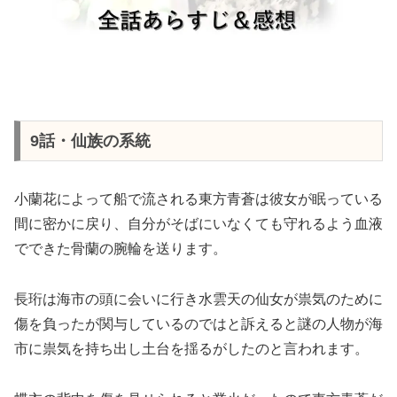
9話・仙族の系統
小蘭花によって船で流される東方青蒼は彼女が眠っている
間に密かに戻り、自分がそばにいなくても守れるよう血液
でできた骨蘭の腕輪を送ります。
長珩は海市の頭に会いに行き水雲天の仙女が祟気のために
傷を負ったが関与しているのではと訴えると謎の人物が海
市に祟気を持ち出し土台を揺るがしたのと言われます。