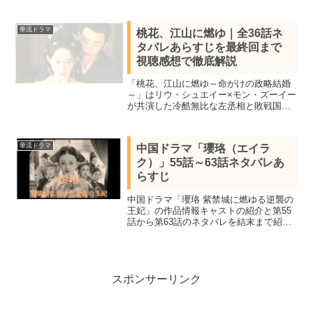
介。陳情令の監督と半妖の司籐姫の原作
者が壮大なスケールで放つ、チャン・イ
ーシャン＆グアンホンのW主演のファン
華流ドラマ
桃花、江山に燃ゆ｜全36話ネ
タジック・ラブロマンス
タバレあらすじを最終回まで
視聴感想で徹底解説
「桃花、江山に燃ゆ～命がけの政略結婚
～」はリウ・シュエイー×モン・ズーイー
が共演した冷酷無比な左丞相と敗戦国の
公主の愛と策略の中国時代劇。全36話を
視聴し全話あらすじ一覧と見所キャス
ト、最終回結末までネタバレ感想で詳し
華流ドラマ
中国ドラマ「瓔珞（エイラ
く紹介します。
ク）」55話～63話ネタバレあ
らすじ
中国ドラマ「瓔珞 紫禁城に燃ゆる逆襲の
王妃」の作品情報キャストの紹介と第55
話から第63話のネタバレを結末まで紹
介。皇太后と一緒に療養していた瓔珞は
努力しないと後退していくと助言を受け
戻ると陛下に寵愛を受ける順嬪の存在を
知る。明玉の最期、順嬪の計画。
スポンサーリンク