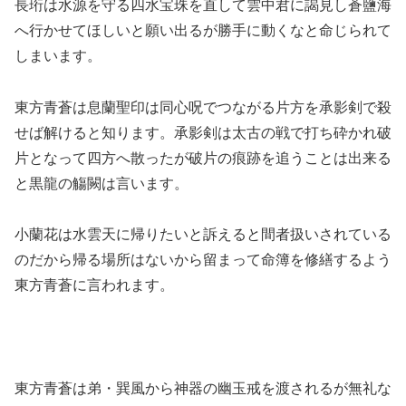
長珩は水源を守る四水宝珠を直して雲中君に謁見し蒼鹽海
へ行かせてほしいと願い出るが勝手に動くなと命じられて
しまいます。
東方青蒼は息蘭聖印は同心呪でつながる片方を承影剣で殺
せば解けると知ります。承影剣は太古の戦で打ち砕かれ破
片となって四方へ散ったが破片の痕跡を追うことは出来る
と黒龍の觴闕は言います。
小蘭花は水雲天に帰りたいと訴えると間者扱いされている
のだから帰る場所はないから留まって命簿を修繕するよう
東方青蒼に言われます。
東方青蒼は弟・巽風から神器の幽玉戒を渡されるが無礼な