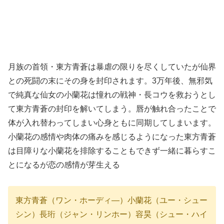
月族の首領・東方青蒼は暴虐の限りを尽くしていたが仙界
との死闘の末にその身を封印されます。3万年後、無邪気
で純真な仙女の小蘭花は憧れの戦神・長コウを救おうとし
て東方青蒼の封印を解いてしまう。唇が触れ合ったことで
体が入れ替わってしまい心身ともに同期してしまいます。
小蘭花の感情や肉体の痛みを感じるようになった東方青蒼
は目障りな小蘭花を排除することもできず一緒に暮らすこ
とになるが恋の感情が芽生える
東方青蒼（ワン・ホーディ―）小蘭花（ユー・シュー
シン）長珩（ジャン・リンホー）容昊（シュー・ハイ