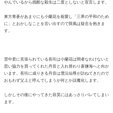
やんでいるから残酷な殺生は二度としないと宣言します。
東方青蒼があまりにも小蘭花を寵愛し「三界の平和のため
に」とおかしなことを言い出すので巽風は疑念を抱きま
す。
雲中君に見張られている長珩は小蘭花は間者なわけないと
思い協力を買ってくれた丹音と入れ替わり蒼鹽海へと向か
います。長珩に成りきる丹音は澧沅仙尊が訪ねてきたので
おもわず父上と呼んでしまうが何とか誤魔化します。
しかしその後にやってきた容昊にはあっさりバレてしまい
ます。