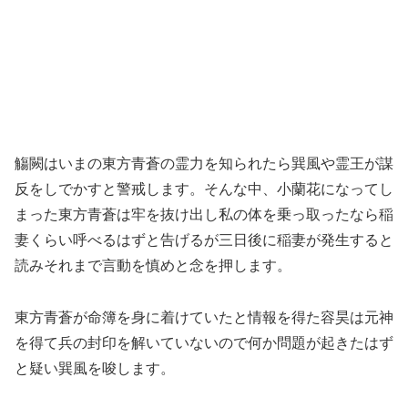
觴闕はいまの東方青蒼の霊力を知られたら巽風や霊王が謀
反をしでかすと警戒します。そんな中、小蘭花になってし
まった東方青蒼は牢を抜け出し私の体を乗っ取ったなら稲
妻くらい呼べるはずと告げるが三日後に稲妻が発生すると
読みそれまで言動を慎めと念を押します。
東方青蒼が命簿を身に着けていたと情報を得た容昊は元神
を得て兵の封印を解いていないので何か問題が起きたはず
と疑い巽風を唆します。