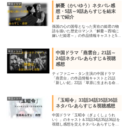
ャスト、29話30話31話のネタバレ感想を
華流ドラマ
解憂（かいゆう）ネタバレ感
詳しく紹介します。
想・5話～9話あらすじを結末
まで紹介
孫国の心の国母となった実在の姫君の物
語を描いた歴史ロマンス「解憂～西域に
嫁いだ姫君～」の作品情報キャストと5話
「和親公主選び」6話「逆らえない運命」
7話「旅立ちの日」8話「草原の逃避行」9
話「和親公主の決意」のネタバレあらす
華流ドラマ
中国ドラマ「燕雲台」21話～
じを感想を交え紹介
24話ネタバレあらすじ＆視聴
感想
ティファニー・タン主演の中国ドラマ
「燕雲台」の作品情報キャストと21話
「新しい妃」22話「草原に生まれる命」
23話「人生の選択」24話「迫りくる陰
謀」のネタバレあらすじを感想を交え結
末まで紹介。中国史上初の征服王朝・遼
華流ドラマ
「玉昭令」33話34話35話36話
の皇后蕭燕燕の壮絶な人生。
ネタバレあらすじ＆視聴感想
中国ドラマ「玉昭令（ぎょくしょうれ
い）」のキャスト＆33話34話35話36話を
視聴し感想を交えネタバレあらすじを紹