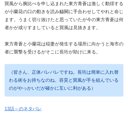
巽風から腕比べを申し込まれた東方青蒼は激しく動揺する
が小蘭花の口の動きを読み觴闕に手合わせしてやれと命じ
ます。うまく切り抜けたと思っていたが今の東方青蒼は何
者かが成りすましていると巽風は見抜きます。
東方青蒼と小蘭花は稲妻が発生する場所に向かうと海市の
者に襲撃を受けるがそこに長珩が助けに来る。
（皆さん、正体バレバレですね。長珩は簡単に入れ替
わる術をお持ちなのね。容昊と巽風が手を組んでいる
のがやっかいだが確かに互いに利がある）
13話～のネタバレ