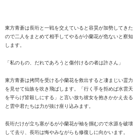
東方青蒼は長珩と一戦を交えていると容昊が加勢してきた
ので二人をまとめて相手してやるが小蘭花が危ないと察知
します。
「私のもの、だれであろうと傷付けるの者は許さん」
東方青蒼は拷問を受ける小蘭花を救出すると凄まじい霊力
を見せて仙族を吹き飛ばします。「行く手を拒めば水雲天
を平らげ皆殺しにする」と言い放ち彼女を抱きかかえ去る
と雲中君たちは力が抜け座り込みます。
長珩だけが立ち塞がるが小蘭花が袖を掴むので水源を破壊
して去り、長珩は悔やみながらも修復しに向かいます。