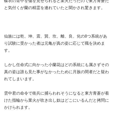
蝶衣の背中を傷を見せられると業火だったので東方青蒼だ
と気付くが蘭の精霊を連れていたと聞かされ驚きます。
仙族には乾、坤、震、巽、坎、離、良、兊の8つ系統があ
り試験に受かった者は元亀が真の姿に応じて職を決めま
す。
しかし任命式に向かった小蘭花はどの系統にも属さずその
真の姿は誰も見た事がなかったために月族の間者だと疑わ
れてしまいます。
雲中君の命令で衛兵に捕らわれそうになると東方青蒼が着
けた指輪から業火が吹き出し奴はどこにいるんだと拷問に
かけられます。