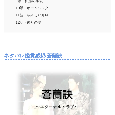
9話・仙族の系統
10話・ホームシック
11話・弱々しい月尊
12話・偽りの姿
ネタバレ鑑賞感想/蒼蘭訣