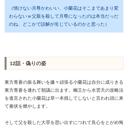
（情けない月尊かわいい、小蘭花はそこまであまり変
わらないｗ父親を殺して月尊になったのは本当だっだ
のね、どこかで誤解が生じているのかと思った）
12話・偽りの姿
東方青蒼の振る舞いを嫌々頑張る小蘭花は自分に成りきる
東方青蒼を連れて朝議に出ます。幽王から水雲天の攻略法
を進言された小蘭花は草一本残してしないと言われ頭に来
て奏状を燃やします。
そして父を殺した大罪を思い出すにつれて良心をとがめ悔