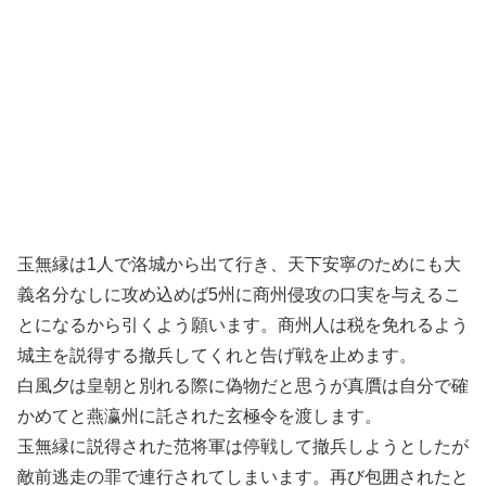
玉無縁は1人で洛城から出て行き、天下安寧のためにも大
義名分なしに攻め込めば5州に商州侵攻の口実を与えるこ
とになるから引くよう願います。商州人は税を免れるよう
城主を説得する撤兵してくれと告げ戦を止めます。
白風夕は皇朝と別れる際に偽物だと思うが真贋は自分で確
かめてと燕瀛州に託された玄極令を渡します。
玉無縁に説得された范将軍は停戦して撤兵しようとしたが
敵前逃走の罪で連行されてしまいます。再び包囲されたと