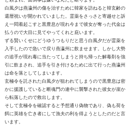
白風夕は燕瀛州の傷を治すために韓家を訪ねると韓玄齢の
還暦祝いが開かれていました。霊薬をさっさと寄越せと訴
え一悶着起こすと黒豊息が現れ今まで彼女が奪った代金は
払うので大目に見てやってくれと庇います。
ずる賢いくせにどうゆうつもりだと思う白風夕だが霊薬を
入手したので急いで戻り燕瀛州に飲ませます。しかし大勢
の追手が現れ毒に当たってしまうと持ち帰った解毒剤を強
引に飲まされ、追手を引き付けるために出て行った燕瀛州
は命を落としてしまいます。
玄極令を託された白風夕が狙われてしまうので黒豊息は密
かに援護していると断魂門の連中に襲撃された彼女が崖か
ら転落したので救出します。
そして玄極令を確認すると予想通り偽物であり、偽も荷を
餌に英雄を亡き者にして漁夫の利を得ようとしたのだと言
います。