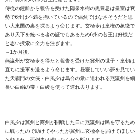
侍従の鐘離から報告を受けた隠泉水樹の黒豊息は皇室は衰
勢で6州は不満を抱いているので偶然ではなさそうだと思
い大東国の裏を探るよう命じます。玄極令は皇権の象徴で
あり天下を統べる者の証でもあるため6州の各王は好機だ
と思い捜索に全力を注ぎます。
～1か月後、
燕瀛州が玄極令を得たと報告を受けた冀州の世子・皇朝は
直ちに援軍を送るよう命じます。昼寝していい夢を見てい
た天霜門の女侠・白風夕は烏合の衆に追われる燕瀛州を細
長い白絹の帯・白綾を使って連れ去ります。
白風夕は冀州と商州が開戦した日に燕瀛州は民を守るため
に戦ったので助けてやったが冀州に玄極令を届けてほしい
と頼まれ、面倒事は嫌いなんだと断ります。