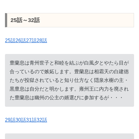
25話～32話
25話26話27話28話
豊蘭息は青州世子と和睦を結ぶが白風夕とやたら目が
合っているので嫉妬します。豊蘭息は相霜天の白建徳
たちが投獄されていると知り仕方なく隠泉水榭の主・
黒豊息は自分だと明かします。雍州王に内力を廃され
た豊蘭息は幽州の公主の婿選びに参加するが・・・
29話30話31話32話