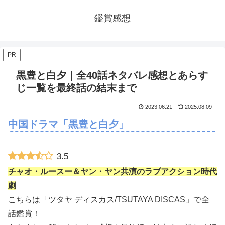
鑑賞感想
PR
黒豊と白夕｜全40話ネタバレ感想とあらす
じ一覧を最終話の結末まで
2023.06.21
2025.08.09
中国ドラマ「黒豊と白夕」
3.5
チャオ・ルースー＆ヤン・ヤン共演のラブアクション時代
劇
こちらは「ツタヤ ディスカス/TSUTAYA DISCAS」で全
話鑑賞！