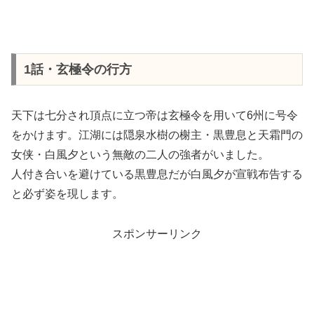
1話・玄極令の行方
天下は七分され頂点に立つ帝は玄極令を用いて6州に号令
をかけます。江湖には隠泉水樹の榭主・黒豊息と天霜門の
女侠・白風夕という無敵の二人の強者がいました。
人付き合いを避けている黒豊息だが白風夕が宣戦布告する
と必ず姿を現します。
スポンサーリンク