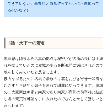
てきていない。黒豊息と白風夕って互いに正体知って
るのかな？）
3話・天下一の若君
黒豊息は隠泉水樹の真の拠点は秘密だが各所の長には手練
れを据えていたのに虞城の拠点を断魂門に滅ぼされたので
敵を甘くみていたと反省します。
協力を得るために名馬で豪族のキ雲をおびき寄せ一悶着を
起こすとキ延年が息子を連れて謝罪にやってきます。虞城
の二大豪商はキ家と尚家であり尚家が商州の前宰相と結託
し塩の売買許可証を手に入れたのでなんとかしてほしいと
言われます。