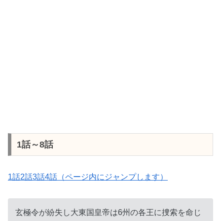
1話～8話
1話2話3話4話（ページ内にジャンプします）
玄極令が紛失し大東国皇帝は6州の各王に捜索を命じ