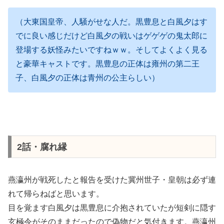
（大東国皇帝、人騒がせな人だ。黒豊息と白風夕はす
でに良い感じだけど白風夕の戦いはゲゲゲの鬼太郎に
登場する妖怪みたいですねｗｗ。そしてよくよく見る
と豪華キャストです。黒豊息の正体は雍州の第二王
子、白風夕の正体は青州の公主らしい）
2話・腐れ縁
燕瀛州が戦死したと報告を受けた冀州世子・皇朝は必ず連
れて帰らねばと思います。
目を覚ます白風夕は黒豊息に介抱されていたが短剣に隠す
玄極令がそのままだったので偽物だと気付きます。燕瀛州