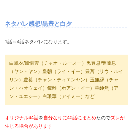
ネタバレ感想/黒豊と白夕
1話～4話ネタバレになります。
白風夕/風惜雲（チャオ・ルースー）黒豊息/豊蘭息
（ヤン・ヤン）皇朝（ライ・イー）豊莒（リウ・ルイ
リン）豊萇（チャン・ティエンヤン）玉無縁（チャ
ン・ハオウェイ）鐘離（ホアン・イー）華純然（ア
ン・ユエシー）白琅華（アイミー）など
オリジナル44話
を
自分なりに40話にまとめ
たので
ズレが
生じる場合があります