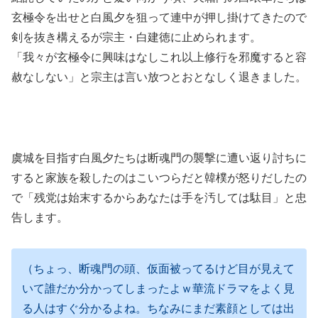
玄極令を出せと白風夕を狙って連中が押し掛けてきたので
剣を抜き構えるが宗主・白建徳に止められます。
「我々が玄極令に興味はなしこれ以上修行を邪魔すると容
赦なしない」と宗主は言い放つとおとなしく退きました。
虞城を目指す白風夕たちは断魂門の襲撃に遭い返り討ちに
すると家族を殺したのはこいつらだと韓樸が怒りだしたの
で「残党は始末するからあなたは手を汚しては駄目」と忠
告します。
（ちょっ、断魂門の頭、仮面被ってるけど目が見えて
いて誰だか分かってしまったよｗ華流ドラマをよく見
る人はすぐ分かるよね。ちなみにまだ素顔としては出