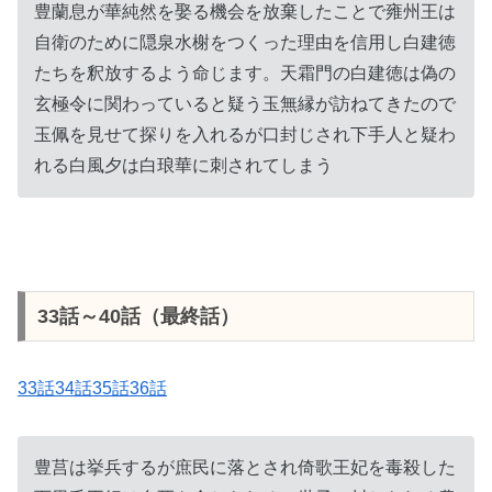
豊蘭息が華純然を娶る機会を放棄したことで雍州王は
自衛のために隠泉水榭をつくった理由を信用し白建徳
たちを釈放するよう命じます。天霜門の白建徳は偽の
玄極令に関わっていると疑う玉無縁が訪ねてきたので
玉佩を見せて探りを入れるが口封じされ下手人と疑わ
れる白風夕は白琅華に刺されてしまう
33話～40話（最終話）
33話34話35話36話
豊莒は挙兵するが庶民に落とされ倚歌王妃を毒殺した