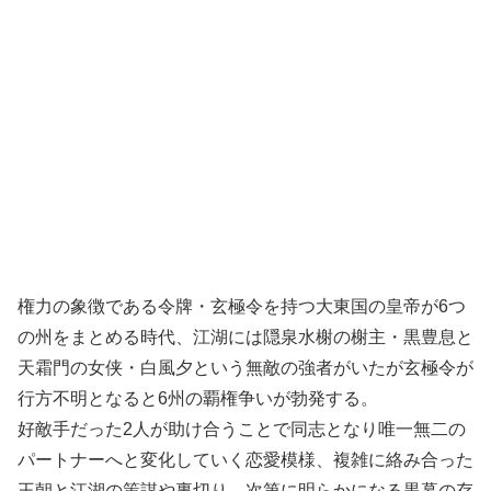
権力の象徴である令牌・玄極令を持つ大東国の皇帝が6つ
の州をまとめる時代、江湖には隠泉水榭の榭主・黒豊息と
天霜門の女侠・白風夕という無敵の強者がいたが玄極令が
行方不明となると6州の覇権争いが勃発する。
好敵手だった2人が助け合うことで同志となり唯一無二の
パートナーへと変化していく恋愛模様、複雑に絡み合った
王朝と江湖の策謀や裏切り、次第に明らかになる黒幕の存