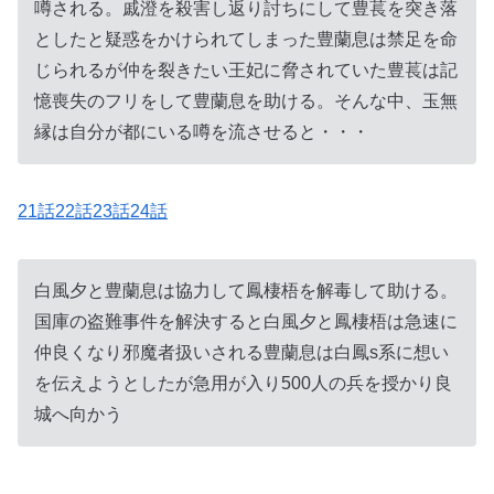
噂される。戚澄を殺害し返り討ちにして豊萇を突き落
としたと疑惑をかけられてしまった豊蘭息は禁足を命
じられるが仲を裂きたい王妃に脅されていた豊萇は記
憶喪失のフリをして豊蘭息を助ける。そんな中、玉無
縁は自分が都にいる噂を流させると・・・
21話22話23話24話
白風夕と豊蘭息は協力して鳳棲梧を解毒して助ける。
国庫の盗難事件を解決すると白風夕と鳳棲梧は急速に
仲良くなり邪魔者扱いされる豊蘭息は白鳳s系に想い
を伝えようとしたが急用が入り500人の兵を授かり良
城へ向かう