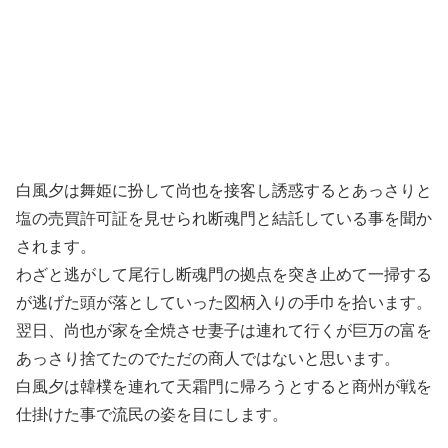
白風夕は舞姫に扮して尚也を接客し誘惑するとあっさりと
塩の売買許可証を見せられ断魂門と結託している事を聞か
されます。
わざと逃がして尾行し断魂門の拠点を突き止めて一掃する
が逃げた頭が落としていった図柄入りの手巾を拾います。
翌日、尚也が家を全焼させ妻子は連れて行くが巨万の富を
あっさり捨てたのでただの商人ではないと思います。
白風夕は韓樸を連れて天霜門に帰ろうとすると商州が戦を
仕掛けた事で流民の姿を目にします。