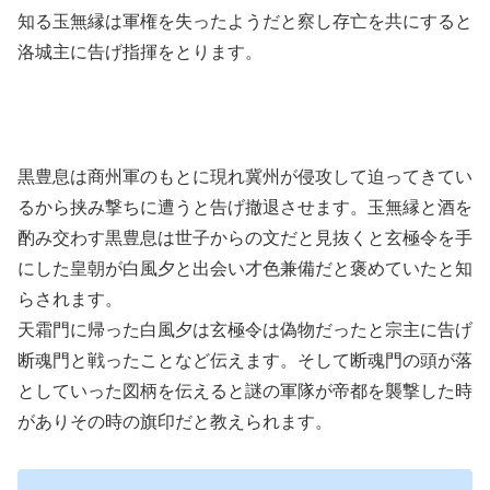
知る玉無縁は軍権を失ったようだと察し存亡を共にすると
洛城主に告げ指揮をとります。
黒豊息は商州軍のもとに現れ冀州が侵攻して迫ってきてい
るから挟み撃ちに遭うと告げ撤退させます。玉無縁と酒を
酌み交わす黒豊息は世子からの文だと見抜くと玄極令を手
にした皇朝が白風夕と出会い才色兼備だと褒めていたと知
らされます。
天霜門に帰った白風夕は玄極令は偽物だったと宗主に告げ
断魂門と戦ったことなど伝えます。そして断魂門の頭が落
としていった図柄を伝えると謎の軍隊が帝都を襲撃した時
がありその時の旗印だと教えられます。