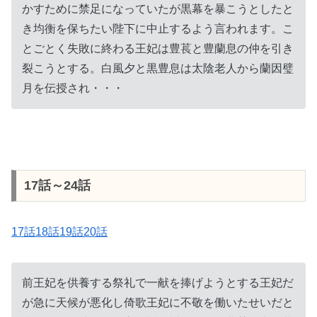
かすために禁足になっていたが黒幕を暴こうとしたと
き均衡を保ちたい陛下に中止するよう言われます。こ
とごとく失敗に終わる王妃は豊萇と豊蘭息の仲を引き
裂こうとする。白風夕と黒豊息は太陰老人から蘭因璧
月を伝授され・・・
17話～24話
17話18話19話20話
前王妃を供養する祭礼で一献を捧げようとする王妃だ
が急に天候が悪化し倚歌王妃に不敬を働いたせいだと