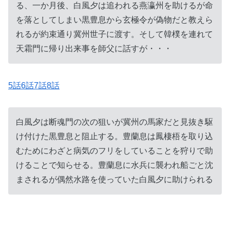
る、一か月後、白風夕は追われる燕瀛州を助けるが命
を落としてしまい黒豊息から玄極令が偽物だと教えら
れるが約束通り冀州世子に渡す。そして韓樸を連れて
天霜門に帰り出来事を師父に話すが・・・
5話6話7話8話
白風夕は断魂門の次の狙いが冀州の馬家だと見抜き駆
け付けた黒豊息と阻止する。豊蘭息は鳳棲梧を取り込
むためにわざと病気のフリをしていることを狩りで助
けることで知らせる。豊蘭息に水兵に襲われ船ごと沈
まされるが偶然水路を使っていた白風夕に助けられる