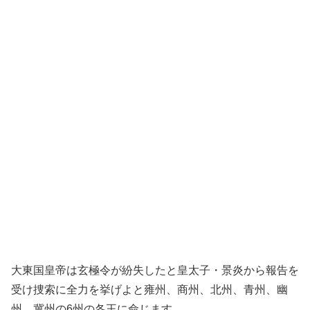
大東国皇帝は玄極令が紛失したと皇太子・景炎から報告を
受け捜索に全力を挙げよと雍州、商州、北州、青州、幽
州、冀州の6州の各王に命じます。