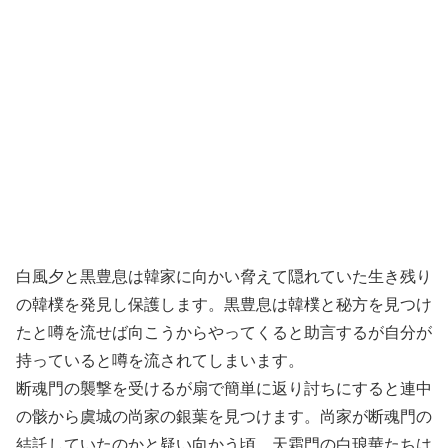
白風夕と黒豊息は韓家に向かい脅えて隠れていた生き残り
の韓樸を発見し保護します。黒豊息は韓樸と秘方を見つけ
たと噂を流せば向こうからやってくると助言するが自分が
持っていると噂を流されてしまいます。
断魂門の襲撃を受けるが扇で簡単に返り討ちにすると連中
の骸から虞城の尚家の銀葉を見つけます。尚家が断魂門の
結託していたのかと疑い向かう頃、天霜門の白琅華たちは