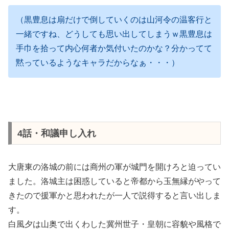
（黒豊息は扇だけで倒していくのは山河令の温客⾏と
一緒ですね、どうしても思い出してしまうｗ黒豊息は
手巾を拾って内心何者か気付いたのかな？分かってて
黙っているようなキャラだからなぁ・・・）
4話・和議申し入れ
大唐東の洛城の前には商州の軍が城門を開けろと迫ってい
ました。洛城主は困惑していると帝都から玉無縁がやって
きたので援軍かと思われたが一人で説得すると言い出しま
す。
白風夕は山奥で出くわした冀州世子・皇朝に容貌や風格で