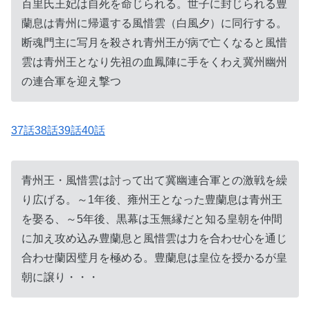
百里氏王妃は自死を命じられる。世子に封じられる豊
蘭息は青州に帰還する風惜雲（白風夕）に同行する。
断魂門主に写月を殺され青州王が病で亡くなると風惜
雲は青州王となり先祖の血鳳陣に手をくわえ冀州幽州
の連合軍を迎え撃つ
37話38話39話40話
青州王・風惜雲は討って出て冀幽連合軍との激戦を繰
り広げる。～1年後、雍州王となった豊蘭息は青州王
を娶る、～5年後、黒幕は玉無縁だと知る皇朝を仲間
に加え攻め込み豊蘭息と風惜雲は力を合わせ心を通じ
合わせ蘭因璧月を極める。豊蘭息は皇位を授かるが皇
朝に譲り・・・