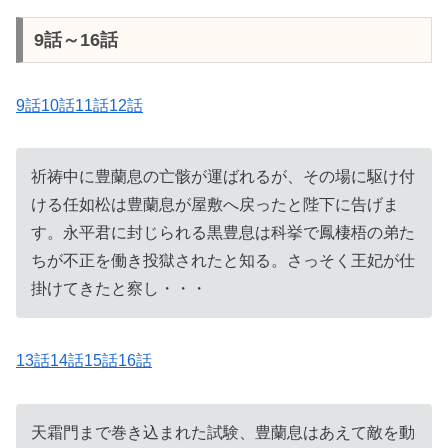
9話～16話
9話10話11話12話
祈祷中に豊蘭息の亡骸が運ばれるが、その場に駆け付
ける任如松は豊蘭息が屋敷へ戻ったと陛下に告げま
す。永平君に封じられる黒豊息は科挙で鳳棲梧の弟た
ちが不正を働き投獄されたと知る。さっそく王妃が仕
掛けてきたと察し・・・
13話14話15話16話
天霜門まで巻き込まれた試験、豊蘭息はあえて敵を動