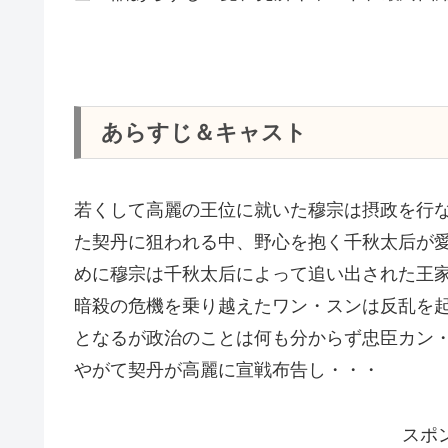
あらすじ＆キャスト
若くして高麗の王位に就いた穆宗は摂政を行
た契丹に狙われる中、野心を抱く千秋太后が
めに穆宗は千秋太后によって追い出された王
暗殺の危機を乗り越えたワン・スンは反乱を
となるが政治のことは何も分からず忠臣カン
やがて契丹が高麗に宣戦布告し・・・
スポ