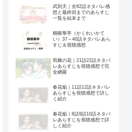
武則天｜全82話ネタバレ感
想と最終回までのあらすじ
一覧を結末まで
鶴唳華亭（かくれいかて
い）37～40話ネタバレあら
すじ＆視聴感想
荊棘の花｜21話22話ネタバ
レあらすじを視聴感想で完
全網羅
春花焔｜11話12話ネタバレ
あらすじを視聴感想で詳し
く紹介
春花焔｜8話9話10話ネタバ
レあらすじを視聴感想で詳
しく紹介