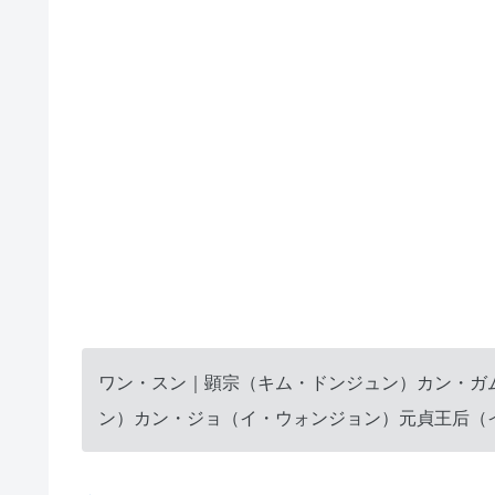
ワン・スン｜顕宗（キム・ドンジュン）カン・ガ
ン）カン・ジョ（イ・ウォンジョン）元貞王后（