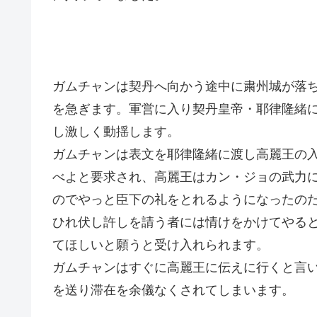
ガムチャンは契丹へ向かう途中に粛州城が落
を急ぎます。軍営に入り契丹皇帝・耶律隆緒
し激しく動揺します。
ガムチャンは表文を耶律隆緒に渡し高麗王の
べよと要求され、高麗王はカン・ジョの武力
のでやっと臣下の礼をとれるようになったの
ひれ伏し許しを請う者には情けをかけてやる
てほしいと願うと受け入れられます。
ガムチャンはすぐに高麗王に伝えに行くと言
を送り滞在を余儀なくされてしまいます。