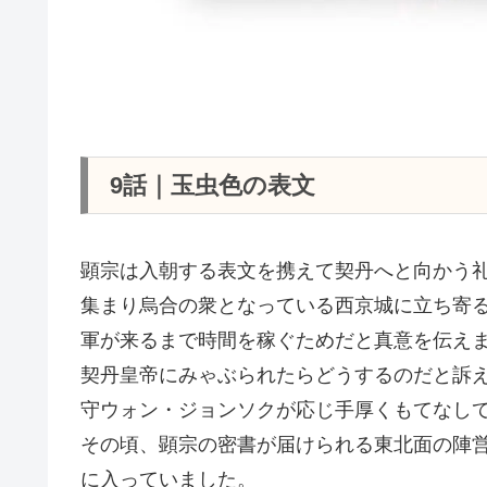
9話｜玉虫色の表文
顕宗は入朝する表文を携えて契丹へと向かう
集まり烏合の衆となっている西京城に立ち寄
軍が来るまで時間を稼ぐためだと真意を伝え
契丹皇帝にみゃぶられたらどうするのだと訴
守ウォン・ジョンソクが応じ手厚くもてなし
その頃、顕宗の密書が届けられる東北面の陣
に入っていました。