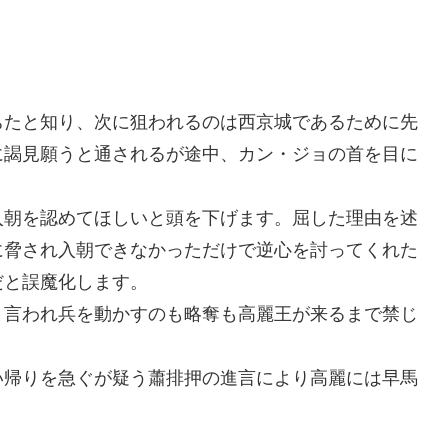
ちたと知り、次に狙われるのは西京城であるために先
に謁見願うと通されるが途中、カン・ジョの首を目に
入朝を認めてほしいと頭を下げます。屈した理由を述
に脅され入朝できなかっただけで逆心を討ってくれた
だと誤魔化します。
と言われ兵を動かすのも略奪も高麗王が来るまで禁じ
い帰りを急ぐが疑う蕭排押の進言により高麗には早馬