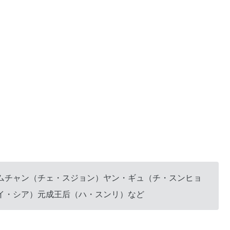
ムチャン（チェ・スジョン）ヤン・ギュ（チ・スンヒョ
イ・シア）元成王后（ハ・スンリ）など