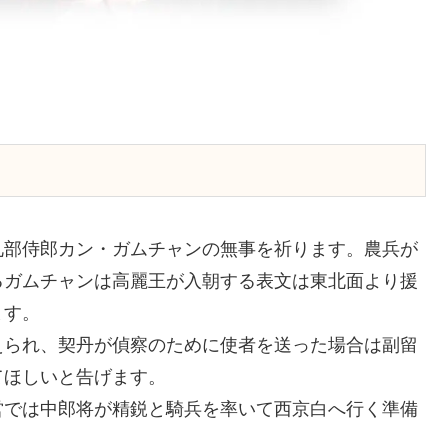
礼部侍郎カン・ガムチャンの無事を祈ります。農兵が
るガムチャンは高麗王が入朝する表文は東北面より援
ます。
えられ、契丹が偵察のために使者を送った場合は副留
てほしいと告げます。
営では中郎将が精鋭と騎兵を率いて西京白へ行く準備