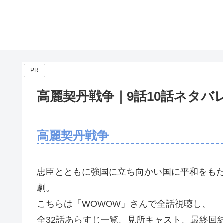
PR
高麗契丹戦争｜9話10話ネタ
高麗契丹戦争
忠臣とともに強国に立ち向かい国に平和をも
劇。
こちらは「WOWOW」さんで全話視聴し、
全32話あらすじ一覧、見所キャスト、最終回