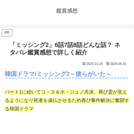
鑑賞感想
PR
「ミッシング2」6話7話8話どんな話？ ネ
タバレ鑑賞感想で詳しく紹介
2023.11.24
2024.06.15
韓国ドラマ/ミッシング2～彼らがいた～
パート1に続いてコ・ス＆ホ・ジュノ共演、再び霊が見え
るようになり死者を成仏させるため再び事件解決に奮闘す
る韓国ドラマ