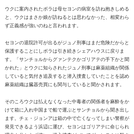
ウクに案内されたボラは母セヨンの病室を訪ね抱きしめる
と、ウクはまさか娘が訪ねるとは思わなかった、相変わら
ず正義感が強いのねと言われます。
セヨンの退院許可が出るがジュノ刑事はまだ危険だからと
保護することにしボラは引き続きシェアハウスに戻りま
す。「サンチョルからグァンテクかゴリアテの手下かと聞
かれた」とウクに知らされたジュノ刑事は麻薬組織が関係
していると気付き追及すると潜入捜査していたことを認め
麻薬組織は臓器売買にも関与していると聞かされます。
そのころウクは払えなくなった中毒者の関係者を麻酔をか
けて箱に入れ中国まで船で運ぶとサンチョルから聞き出し
ます。チェ・ジョンアは箱の中で亡くなってしまい警察が
発見できるよう浜辺に運び、セヨンはゴリアテに命じられ