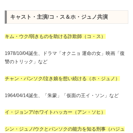
キャスト・主演/コ・ス＆ホ・ジュノ共演
キム・ウク/弱きものを助ける詐欺師（コ・ス）
1978/10/04誕生、ドラマ「オクニョ 運命の女」映画「復
讐のトリック」など
チャン・パンソク/泣き娘を想い続ける（ホ・ジュノ）
1964/04/14誕生、「朱蒙」「仮面の王イ・ソン」など
イ・ジョンア/ホワイトハッカー（アン・ソヒ）
シン・ジュノ/ウクとパンソクの能力を知る刑事（ハジュ