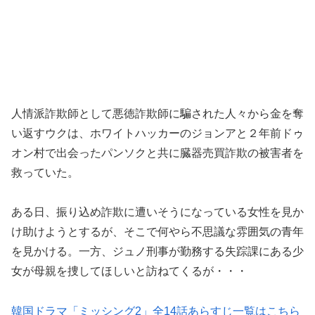
人情派詐欺師として悪徳詐欺師に騙された人々から金を奪
い返すウクは、ホワイトハッカーのジョンアと２年前ドゥ
オン村で出会ったパンソクと共に臓器売買詐欺の被害者を
救っていた。
ある日、振り込め詐欺に遭いそうになっている女性を見か
け助けようとするが、そこで何やら不思議な雰囲気の青年
を見かける。一方、ジュノ刑事が勤務する失踪課にある少
女が母親を捜してほしいと訪ねてくるが・・・
韓国ドラマ「ミッシング2」全14話あらすじ一覧はこちら