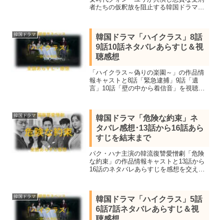
者たちの仮釈放を阻止する韓国ドラマ。
「U-NEXT」で12話（最終回）を鑑賞し
ネタバレあらすじを感想を交え結末まで
詳しく紹介。
韓国ドラマ
韓国ドラマ「ハイクラス」8話
9話10話ネタバレあらすじ＆視
聴感想
「ハイクラス～偽りの楽園～」の作品情
報キャストと8話「緊急逮捕」9話「遺
言」10話「壁の中から着信音」を視聴し
ネタバレあらすじを感想を交え紹介。カ
ンヌ国際映画祭でパルムドールを受賞し
たパラサイト半地下の家族のチョ・ヨジ
韓国ドラマ
韓国ドラマ「危険な約束」ネ
ョン主演の愛憎サスペンス
タバレ感想･13話から16話あら
すじを結末まで
パク・ハナ主演の韓流復讐愛憎劇「危険
な約束」の作品情報キャストと13話から
16話のネタバレあらすじを感想を交え結
末まで紹介。不正の証拠を握った父の死
に疑問を感じたヒロインは約束の代償を
払わせるべく復讐を誓い7年後にスタイリ
韓国ドラマ
韓国ドラマ「ハイクラス」5話
ストして接近する。
6話7話ネタバレあらすじ＆視
聴感想