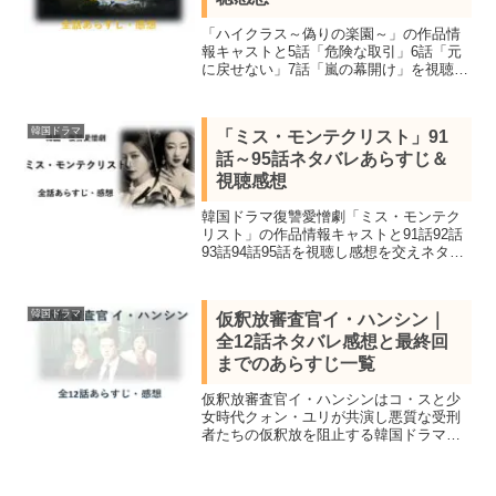
「ハイクラス～偽りの楽園～」の作品情
報キャストと5話「危険な取引」6話「元
に戻せない」7話「嵐の幕開け」を視聴し
ネタバレあらすじを感想を交え紹介。カ
ンヌ国際映画祭でパルムドールを受賞し
たパラサイト半地下の家族のチョ・ヨジ
韓国ドラマ
「ミス・モンテクリスト」91
ョン主演の愛憎サスペンス
話～95話ネタバレあらすじ＆
視聴感想
韓国ドラマ復讐愛憎劇「ミス・モンテク
リスト」の作品情報キャストと91話92話
93話94話95話を視聴し感想を交えネタバ
レあらすじを紹介。名作「トンイ」やヒ
ット作「ルビーの指輪」での悪女役が今
なお記憶されている実力派女優イ・ソヨ
韓国ドラマ
仮釈放審査官イ・ハンシン｜
ン主演。
全12話ネタバレ感想と最終回
までのあらすじ一覧
仮釈放審査官イ・ハンシンはコ・スと少
女時代クォン・ユリが共演し悪質な受刑
者たちの仮釈放を阻止する韓国ドラマ。
「U-NEXT」で全12話視聴し見所キャス
ト、全話ネタバレあらすじを感想を交え
最終話の結末まで詳しく紹介します。