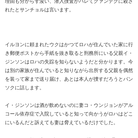
理由も分からず浚い、潜入捜査がバレてグァンテクに殺さ
れたとサンチョルは言います。
イルヨンに頼まれたウクはかつてロハが住んでいた家に行
き郵便ポストから手紙を抜き取ると刑務所にいる父親イ・
ジンソンはロハの失踪を知らないようだと分かります。今
は別の家族が住んでいると知りながら出所する父親を偶然
を装って家まで送り届け、あとは本人が捜すだろうとパン
ソクに話します。
イ・ジンソンは酒が飲めないのに妻コ・ウンジョンがアル
コール依存症で入院していると知って向かうがロハはどこ
にいるんだと訴えても妻は脅えているだけでした。