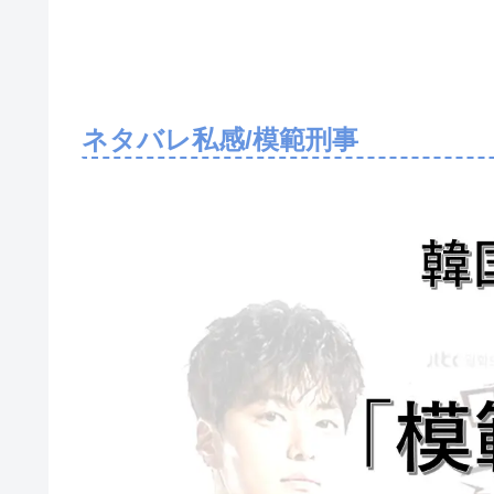
ネタバレ私感/模範刑事