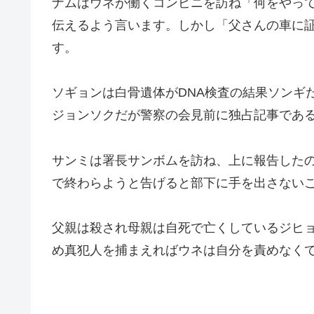
ナムはウネが働くコンビニを訪ね「何をやっ
伝えるよう言います。しかし「父さんの車に
す。
ソギョンは白骨遺体がDNA検査の結果ソンギ
ジョンソクだが警察の会見前に独占記事であ
サンミは署長サンボムを訪ね、上に報告した
で終わらようと告げると部下に手を出さない
父親は殺され母親は自死で亡くしているジヒ
め真犯人を捕まえればウネは自分を責めなく