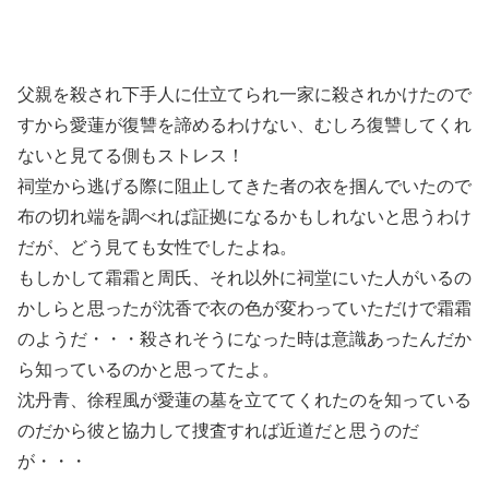
父親を殺され下手人に仕立てられ一家に殺されかけたので
すから愛蓮が復讐を諦めるわけない、むしろ復讐してくれ
ないと見てる側もストレス！
祠堂から逃げる際に阻止してきた者の衣を掴んでいたので
布の切れ端を調べれば証拠になるかもしれないと思うわけ
だが、どう見ても女性でしたよね。
もしかして霜霜と周氏、それ以外に祠堂にいた人がいるの
かしらと思ったが沈香で衣の色が変わっていただけで霜霜
のようだ・・・殺されそうになった時は意識あったんだか
ら知っているのかと思ってたよ。
沈丹青、徐程風が愛蓮の墓を立ててくれたのを知っている
のだから彼と協力して捜査すれば近道だと思うのだ
が・・・