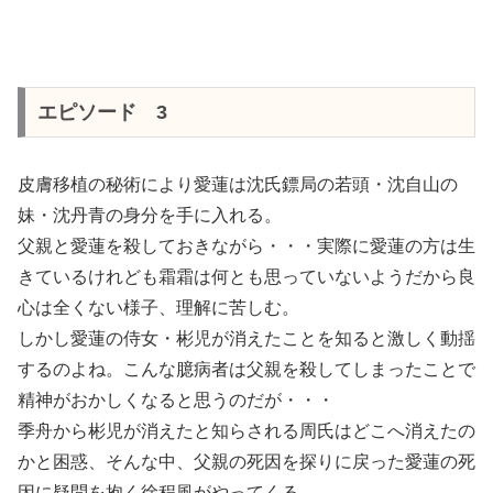
エピソード 3
皮膚移植の秘術により愛蓮は沈氏鏢局の若頭・沈自山の
妹・沈丹青の身分を手に入れる。
父親と愛蓮を殺しておきながら・・・実際に愛蓮の方は生
きているけれども霜霜は何とも思っていないようだから良
心は全くない様子、理解に苦しむ。
しかし愛蓮の侍女・彬児が消えたことを知ると激しく動揺
するのよね。こんな臆病者は父親を殺してしまったことで
精神がおかしくなると思うのだが・・・
季舟から彬児が消えたと知らされる周氏はどこへ消えたの
かと困惑、そんな中、父親の死因を探りに戻った愛蓮の死
因に疑問を抱く徐程風がやってくる。