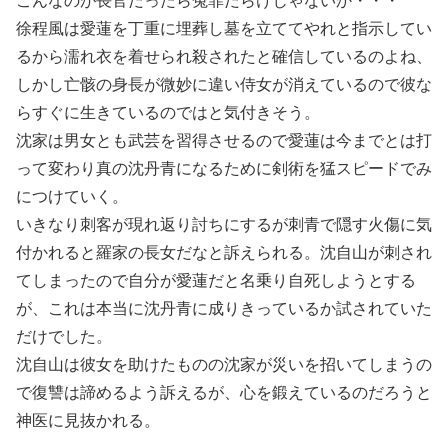
こんなのが長官だったら冤罪だらけじゃないか・・・
徐程風は愛蓮を丁重に埋葬し墓を立ててやれと指示してい
るから濡れ衣を着せられ殺されたと確信しているのよね、
しかし亡骸の身長が微妙に違い侍女が消えているので彼な
らすぐに生きているのではと気付きそう。
沈家は男女とも武芸を習得させるので愛蓮は今までとは打
って変わり真の沈丹青になるために剣術を猛スピードでみ
につけていく。
いきなり刺客が現れ返り討ちにするが刺青で隠す火傷に気
付かれると羅家の長女だなと訴えられる。沈自山が刺され
てしまったので自分が愛蓮だと名乗り自死しようとする
が、これは本当に沈丹青に成りきっているか試されていた
だけでした。
沈自山は彼女を助けたものの沈家が災いを招いてしまうの
で復讐は諦めるよう訴えるが、心を鍛えているのだろうと
神医に見抜かれる。