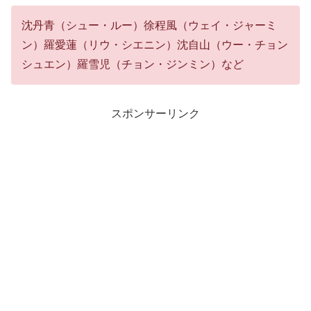
沈丹青（シュー・ルー）徐程風（ウェイ・ジャーミ
ン）羅愛蓮（リウ・シエニン）沈自山（ウー・チョン
シュエン）羅雪児（チョン・ジンミン）など
スポンサーリンク