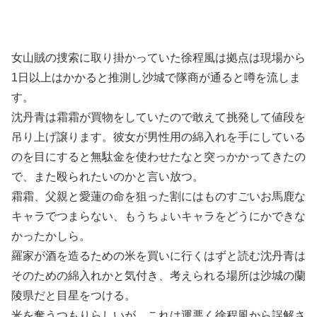
女山賊の捜索に取り掛かっていた徐程風は拠点は現場から
1日以上はかかると推測し沙城で隊商が通ると噂を流しま
す。
沈丹青は霜霜が買物をしていたので敢えて挑発して値段を
吊り上げ譲ります。彼女が男性用の綿入れを手にしている
のを目にすると無駄金を使わせたなと突っかかってきたの
で、また殴られたいのかと言い放つ。
霜霜、父親と愛蓮の命を狙った割にはものすごいお馬鹿な
キャラでつまらない、もうちょいキャラをどうにかできな
かったかしら。
羅家が酒を造るための米を買いに行くはずと読む沈丹青は
そのための綿入れかと気付き、考えられる場所は沙城の蘭
陵県だと目星をつける。
米を奪うつもりらしいが、これは運悪く徐程風から誤解さ