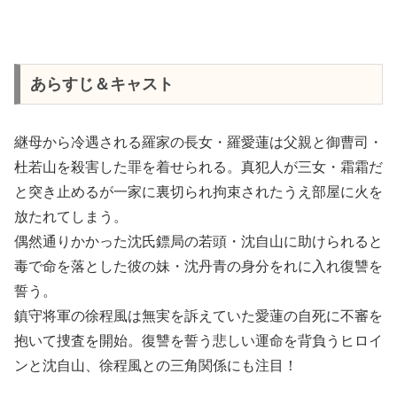
あらすじ＆キャスト
継母から冷遇される羅家の長女・羅愛蓮は父親と御曹司・
杜若山を殺害した罪を着せられる。真犯人が三女・霜霜だ
と突き止めるが一家に裏切られ拘束されたうえ部屋に火を
放たれてしまう。
偶然通りかかった沈氏鏢局の若頭・沈自山に助けられると
毒で命を落とした彼の妹・沈丹青の身分をれに入れ復讐を
誓う。
鎮守将軍の徐程風は無実を訴えていた愛蓮の自死に不審を
抱いて捜査を開始。復讐を誓う悲しい運命を背負うヒロイ
ンと沈自山、徐程風との三角関係にも注目！