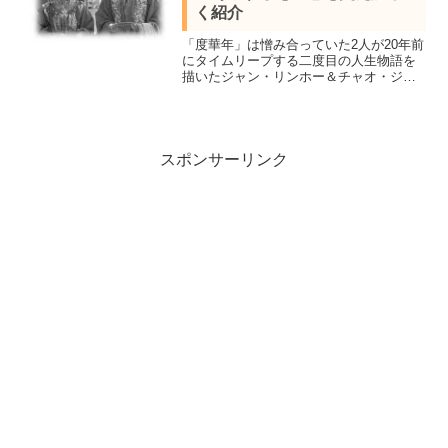
く紹介
「度華年」は憎み合っていた2人が20年前
にタイムリープする二度目の人生物語を
描いたジャン・リンホー＆チャオ・ジン
マイ共演の中国時代劇。全話視聴し見所
キャスト、全40話あらすじ一覧、15話16
話17話ネタバレ感想を詳しく紹介しま
す。
スポンサーリンク