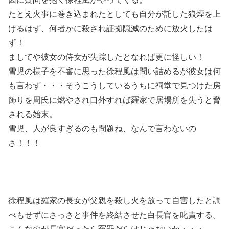
たとえ火事に巻き込まれたとしても自分が託した狼煙を上
げるはず、何者かに殺され証拠隠滅のために放火したは
ず！
ましてや彼女の侍女が失踪したとなれば更に怪しい！
雪児の様子を不審に思った徐程風は問い詰めるが彼女は何
も言わず・・・そうこうしているうちに祠堂で見つけた房
飾りを周氏に燃やされ口外すれば羅家で居場所を失うと脅
される始末。
雪児、人が良すぎるのも問題ね、なんで言わないの
さ！！！
徐程風は羅家の長女が父親を殺し火を放って自害したと調
べもせずにさっさと事件を終結させた白長官を叱責する。