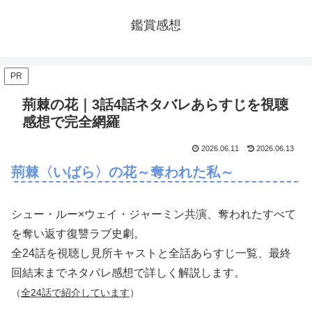
鑑賞感想
PR
荊棘の花｜3話4話ネタバレあらすじを視聴
感想で完全網羅
2026.06.11
2026.06.13
荊棘〈いばら〉の花～奪われた私～
シュー・ルー×ウェイ・ジャーミン共演、奪われたすべて
を奪い返す復讐ラブ史劇。
全24話を視聴し見所キャストと全話あらすじ一覧、最終
回結末までネタバレ感想で詳しく解説します。
（
全24話で紹介しています
）