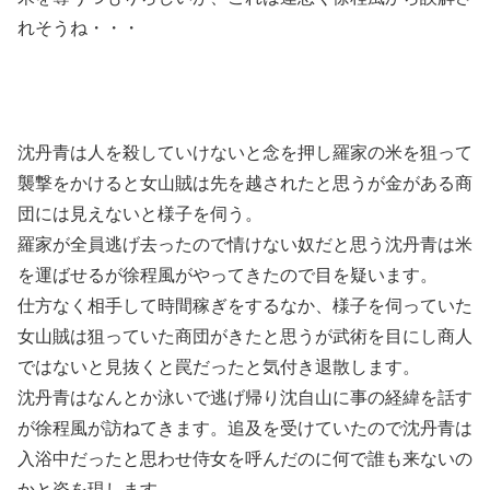
れそうね・・・
沈丹青は人を殺していけないと念を押し羅家の米を狙って
襲撃をかけると女山賊は先を越されたと思うが金がある商
団には見えないと様子を伺う。
羅家が全員逃げ去ったので情けない奴だと思う沈丹青は米
を運ばせるが徐程風がやってきたので目を疑います。
仕方なく相手して時間稼ぎをするなか、様子を伺っていた
女山賊は狙っていた商団がきたと思うが武術を目にし商人
ではないと見抜くと罠だったと気付き退散します。
沈丹青はなんとか泳いで逃げ帰り沈自山に事の経緯を話す
が徐程風が訪ねてきます。追及を受けていたので沈丹青は
入浴中だったと思わせ侍女を呼んだのに何で誰も来ないの
かと姿を現します。