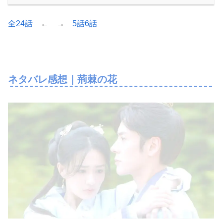
全24話
← →
5話6話
ネタバレ感想｜荊棘の花