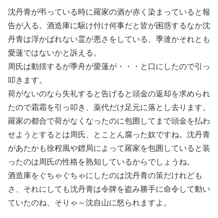
沈丹青が弔っている時に羅家の酒が赤く染まっていると報
告が入る。酒造庫に駆け付け何事だと皆が困惑するなか沈
丹青は浮かばれない霊が悪さをしている、季達かそれとも
愛蓮ではないかと訴える。
周氏は動揺するが季舟が愛蓮が・・・と口にしたので引っ
叩きます。
荷がないのなら失礼すると告げると頭金の返却を求められ
たので霜霜を引っ叩き、薬代だけ足元に落とし去ります。
羅家の都合で荷がなくなったのに包囲してまで頭金を払わ
せようとするとは周氏、とことん腐った奴ですね。沈丹青
があたかも徐程風や鏢局によって羅家を包囲していると装
ったのは周氏の性格を熟知しているからでしょうね。
酒造庫をぐちゃぐちゃにしたのは沈丹青の策だけれども
さ、それにしても沈丹青は令牌を盗み勝手に命令して動い
ていたのね、そりゃ～沈自山に怒られますよ。