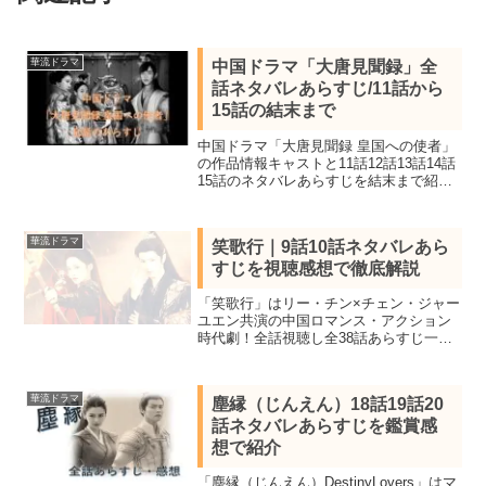
華流ドラマ
中国ドラマ「大唐見聞録」全
話ネタバレあらすじ/11話から
15話の結末まで
中国ドラマ「大唐見聞録 皇国への使者」
の作品情報キャストと11話12話13話14話
15話のネタバレあらすじを結末まで紹
介。皇帝と太上皇を麻雀を使って仲直り
させる雲燁、李安瀾は大唐を守るために
嫁いでくれと言われ雲燁が許嫁を忘れら
華流ドラマ
笑歌行｜9話10話ネタバレあら
れないと知り母親の追封を条件に引き受
すじを視聴感想で徹底解説
けるが・・
「笑歌行」はリー・チン×チェン・ジャー
ユエン共演の中国ロマンス・アクション
時代劇！全話視聴し全38話あらすじ一覧
と見所キャスト、9話10話をネタバレ感想
で詳しく紹介します。女将軍と敵国の皇
子が共通の敵がいること宿敵から盟友に
華流ドラマ
塵縁（じんえん）18話19話20
なっていく
話ネタバレあらすじを鑑賞感
想で紹介
「塵縁（じんえん）DestinyLovers」はマ