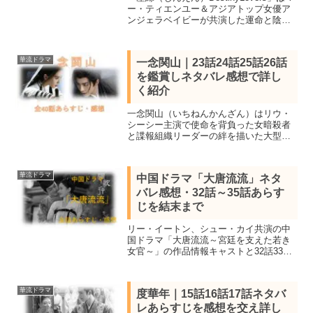
ー・ティエンユー＆アジアトップ女優ア
ンジェラベイビーが共演した運命と陰謀
に翻弄される男女の愛を紡ぐ中国ファン
タジーラブロマンス時代劇！18話19話20
話鑑賞し感想を交えネタバレあらすじを
華流ドラマ
一念関山｜23話24話25話26話
紹介
を鑑賞しネタバレ感想で詳し
く紹介
一念関山（いちねんかんざん）はリウ・
シーシー主演で使命を背負った女暗殺者
と諜報組織リーダーの絆を描いた大型ロ
マンスアクション時代劇。WOWOWで全
話鑑賞し見所キャスト、23話24話25話26
話を感想を交えてネタバレあらすじを詳
華流ドラマ
中国ドラマ「大唐流流」ネタ
しく紹介します。
バレ感想・32話～35話あらす
じを結末まで
リー・イートン、シュー・カイ共演の中
国ドラマ「大唐流流～宮廷を支えた若き
女官～」の作品情報キャストと32話33話
34話35話のネタバレあらすじを感想を交
え紹介。大将軍の息子と刺繍職人の娘が
陰謀や権力闘争に巻き込まれながら成長
華流ドラマ
度華年｜15話16話17話ネタバ
していく人間ドラマ
レあらすじを感想を交え詳し