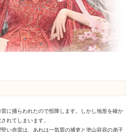
赤雷に捕らわれたので投降します。しかし地形を確か
獄されてしまいます。
理堅い赤雷は、あれは一気盟の捕吏と塗山容容の弟子