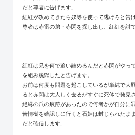
だと尊者に告げます。
紅紅が攻めてきたら奴等を使って逃げろと告
尊者は赤雷の弟・赤閃を探し出し、紅紅を討
紅紅は兄を何で追い詰めるんだと赤閃がやっ
を組み脱獄したと告げます。
お前は何度も問題を起こしているが単純で大
ると赤閃は大人しく去るがすぐに死体で発見
絶縁の爪の痕跡があったので何者かが自分に
苦情樹を確認しに行くと石姫は封じられたま
だと確信します。