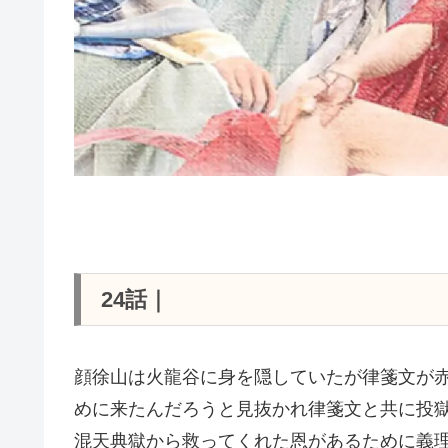
24話｜
顔徐山は火龍谷に身を隠していたが律箋文が
めに来たんだろうと見抜かれ律箋文と共に投
混天典獄から救ってくれた恩があるために義