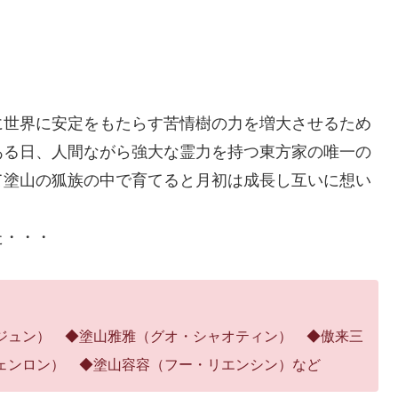
に世界に安定をもたらす苦情樹の力を増大させるため
ある日、人間ながら強大な霊力を持つ東方家の唯一の
て塗山の狐族の中で育てると月初は成長し互いに想い
た・・・
ジュン） ◆塗山雅雅（グオ・シャオティン） ◆傲来三
ェンロン） ◆塗山容容（フー・リエンシン）など