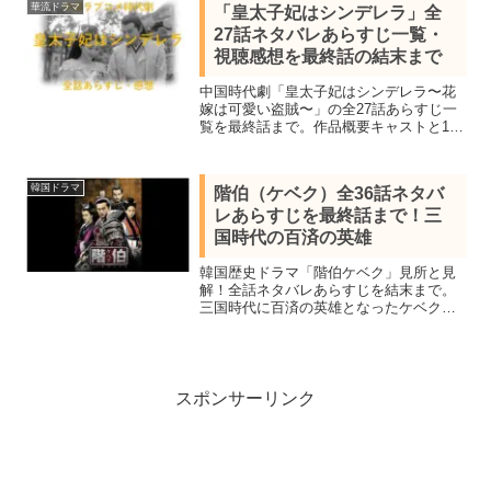
華流ドラマ
「皇太子妃はシンデレラ」全
リー。
27話ネタバレあらすじ一覧・
視聴感想を最終話の結末まで
中国時代劇「皇太子妃はシンデレラ〜花
嫁は可愛い盗賊〜」の全27話あらすじ一
覧を最終話まで。作品概要キャストと1話
2話3話ネタバレ視聴感想を紹介。皇太子
と女盗賊の結ばれてはいけない身分を超
えた中国ラブコメ時代劇
韓国ドラマ
階伯（ケベク）全36話ネタバ
レあらすじを最終話まで！三
国時代の百済の英雄
韓国歴史ドラマ「階伯ケベク」見所と見
解！全話ネタバレあらすじを結末まで。
三国時代に百済の英雄となったケベク将
軍の生涯を描いた作品。キム・ユシン率
いる新羅の大群を少ない兵で4度も返り討
ちにした英雄だが独裁者ウィジャのせい
で国は滅びた。
スポンサーリンク