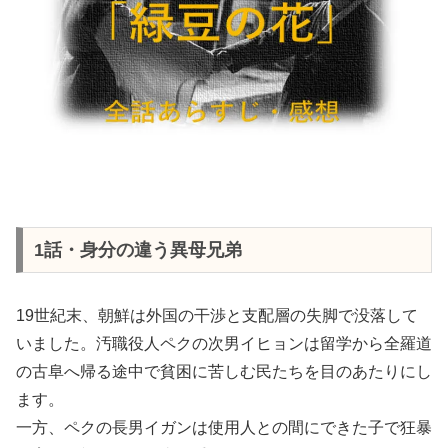
1話・身分の違う異母兄弟
19世紀末、朝鮮は外国の干渉と支配層の失脚で没落して
いました。汚職役人ペクの次男イヒョンは留学から全羅道
の古阜へ帰る途中で貧困に苦しむ民たちを目のあたりにし
ます。
一方、ペクの長男イガンは使用人との間にできた子で狂暴