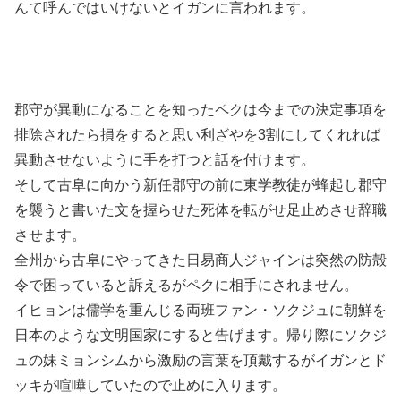
んて呼んではいけないとイガンに言われます。
郡守が異動になることを知ったペクは今までの決定事項を
排除されたら損をすると思い利ざやを3割にしてくれれば
異動させないように手を打つと話を付けます。
そして古阜に向かう新任郡守の前に東学教徒が蜂起し郡守
を襲うと書いた文を握らせた死体を転がせ足止めさせ辞職
させます。
全州から古阜にやってきた日易商人ジャインは突然の防殻
令で困っていると訴えるがペクに相手にされません。
イヒョンは儒学を重んじる両班ファン・ソクジュに朝鮮を
日本のような文明国家にすると告げます。帰り際にソクジ
ュの妹ミョンシムから激励の言葉を頂戴するがイガンとド
ッキが喧嘩していたので止めに入ります。