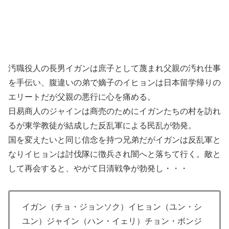
汚職役人の長男イガンは庶子として蔑まれ父親の汚れ仕事
を手伝い、腹違いの弟で嫡子のイヒョンは日本留学帰りの
エリートだが父親の悪行に心を痛める。
日易商人のジャインは商売のためにイガンたちの村を訪れ
るが東学教徒が結成した反乱軍による民乱が勃発。
国を変えたいと同じ信念を持つ兄弟だがイガンは反乱軍と
なりイヒョンは討伐隊に徴兵され闇へと落ちて行く。敵と
して再会すると、やがて日清戦争が勃発し・・・
イガン（チョ・ジョンソク）イヒョン（ユン・シ
ユン）ジャイン（ハン・イェリ）チョン・ボンジ