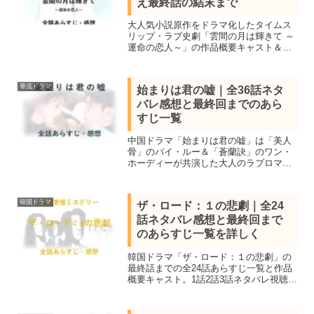
え最終話の結末まで
大人気小説原作をドラマ化したタイムス
リップ・ラブ史劇「雲間の月は輝きて ～
運命の恋人～」の作品概要キャスト＆全
40話あらすじ一覧＆全話視聴し私感を交
え最終話の結末までネタバレします。チ
ャン・ジーシー＆トン・モンシー共演
華流ドラマ
始まりは君の嘘｜全36話ネタ
バレ感想と最終回までのあら
すじ一覧
中国ドラマ「始まりは君の嘘」は「美人
骨」のバイ・ルー＆「蒼蘭訣」のワン・
ホーディーが共演した大人のラブロマン
ス。作品概要キャストと全36話あらすじ
一覧、全話鑑賞し最終話の結末まで感想
を交え詳しくネタバレします。
韓国ドラマ
ザ・ロード：１の悲劇｜全24
話ネタバレ感想と最終回まで
のあらすじ一覧を詳しく
韓国ドラマ「ザ・ロード：１の悲劇」の
最終話までの全24話あらすじ一覧と作品
概要キャスト。1話2話3話ネタバレ視聴感
想を紹介。チ・ジニ＆ユン・セア＆キ
ム・ヘウンなど豪華共演、高級住宅街で
起こった誘拐事件から始まる愛憎ミステ