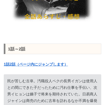
1話～2話
1話2話（ページ内にジャンプします）
民が苦しむ古阜。汚職役人ペクの長男イガンは使用人
との間にできた子だったために汚れ仕事を手伝い、次
男イヒョンは嫡子で将来を期待されていた。日易商人
ジャインは商売のために古阜を訪れるなか不満を爆発