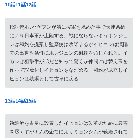
10話11話12話
招討使ホン･ゲフンが清に援軍を求めた事で天津条約
により日本軍が上陸する。戦にならないようボンジュ
ンは和約を提案し監察使は承諾するがイヒョンは漢陽
での出世を条件にボンジュンの射殺を命じられる。イ
ガンは狙撃手が弟だと知って驚くが仲間には替え玉を
作って誤魔化しイヒョンをなだめる。和約が成立しイ
ヒョンは執綱として古阜に戻る
13話14話15話
執綱所を古阜に設置したイヒョンは改革のために最善
を尽くすがキムの企てによりミョンシムが勒婚されて