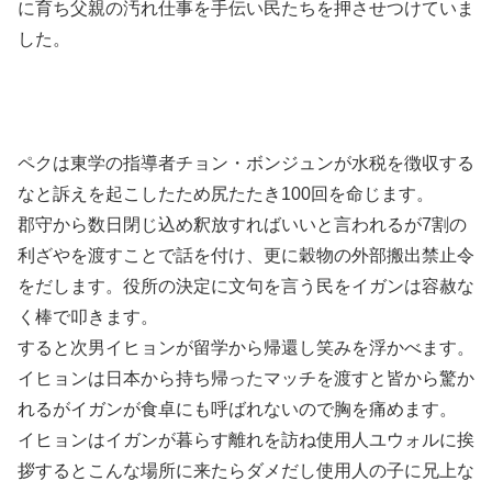
に育ち父親の汚れ仕事を手伝い民たちを押させつけていま
した。
ペクは東学の指導者チョン・ボンジュンが水税を徴収する
なと訴えを起こしたため尻たたき100回を命じます。
郡守から数日閉じ込め釈放すればいいと言われるが7割の
利ざやを渡すことで話を付け、更に穀物の外部搬出禁止令
をだします。役所の決定に文句を言う民をイガンは容赦な
く棒で叩きます。
すると次男イヒョンが留学から帰還し笑みを浮かべます。
イヒョンは日本から持ち帰ったマッチを渡すと皆から驚か
れるがイガンが食卓にも呼ばれないので胸を痛めます。
イヒョンはイガンが暮らす離れを訪ね使用人ユウォルに挨
拶するとこんな場所に来たらダメだし使用人の子に兄上な