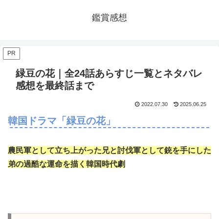
鑑賞感想
PR
緑豆の花｜全24話あらすじ一覧とネタバレ
感想を最終話まで
2022.07.30
2025.06.25
韓国ドラマ「緑豆の花」
農民軍として立ち上がった兄と討伐軍として銃を手にした
弟の過酷な運命を描く韓国時代劇