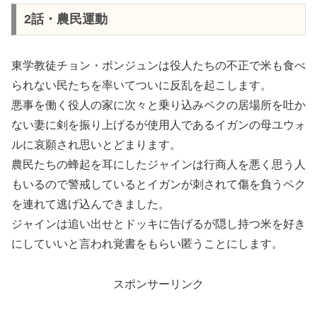
2話・農民運動
東学教徒チョン・ボンジュンは役人たちの不正で米も食べ
られない民たちを率いてついに反乱を起こします。
悪事を働く役人の家に次々と乗り込みペクの居場所を吐か
ない妻に剣を振り上げるが使用人であるイガンの母ユウォ
ルに哀願され思いとどまります。
農民たちの蜂起を耳にしたジャインは行商人を悪く思う人
もいるので警戒しているとイガンが刺されて傷を負うペク
を連れて逃げ込んできました。
ジャインは追い出せとドッキに告げるが隠し持つ米を好き
にしていいと言われ覚書をもらい匿うことにします。
スポンサーリンク