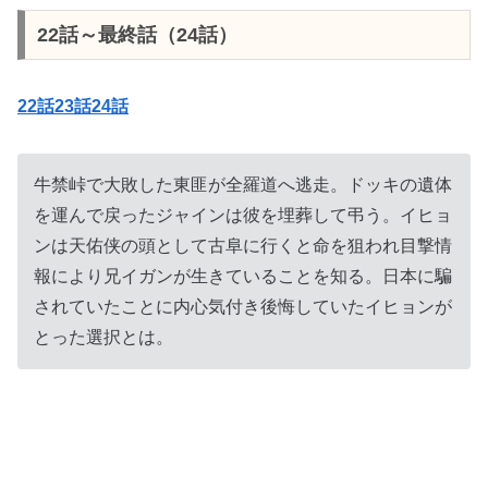
22話～最終話（24話）
22話23話24話
牛禁峠で大敗した東匪が全羅道へ逃走。ドッキの遺体
を運んで戻ったジャインは彼を埋葬して弔う。イヒョ
ンは天佑侠の頭として古阜に行くと命を狙われ目撃情
報により兄イガンが生きていることを知る。日本に騙
されていたことに内心気付き後悔していたイヒョンが
とった選択とは。