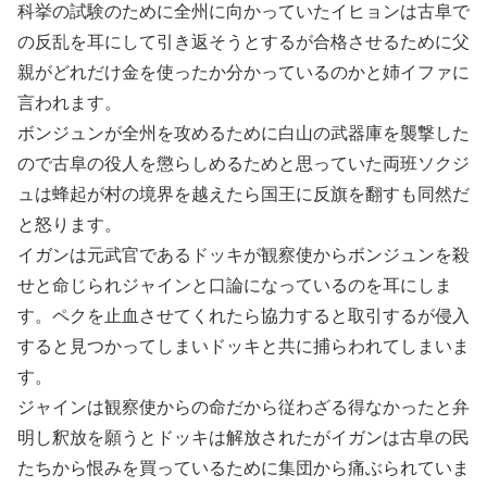
科挙の試験のために全州に向かっていたイヒョンは古阜で
の反乱を耳にして引き返そうとするが合格させるために父
親がどれだけ金を使ったか分かっているのかと姉イファに
言われます。
ボンジュンが全州を攻めるために白山の武器庫を襲撃した
ので古阜の役人を懲らしめるためと思っていた両班ソクジ
ュは蜂起が村の境界を越えたら国王に反旗を翻すも同然だ
と怒ります。
イガンは元武官であるドッキが観察使からボンジュンを殺
せと命じられジャインと口論になっているのを耳にしま
す。ペクを止血させてくれたら協力すると取引するが侵入
すると見つかってしまいドッキと共に捕らわれてしまいま
す。
ジャインは観察使からの命だから従わざる得なかったと弁
明し釈放を願うとドッキは解放されたがイガンは古阜の民
たちから恨みを買っているために集団から痛ぶられていま