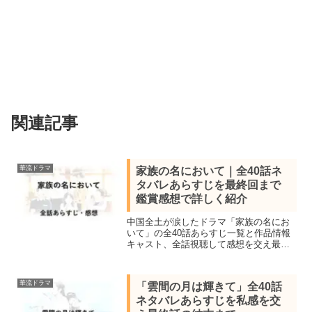
関連記事
華流ドラマ
家族の名において｜全40話ネ
タバレあらすじを最終回まで
鑑賞感想で詳しく紹介
中国全土が涙したドラマ「家族の名にお
いて」の全40話あらすじ一覧と作品情報
キャスト、全話視聴して感想を交え最終
話までネタバレで紹介。ゴールデンタイ
ムドラマ視聴率1位＆1ヵ月で再生回数50
億回超を記録した血縁関係がない家族の
華流ドラマ
「雲間の月は輝きて」全40話
物語
ネタバレあらすじを私感を交