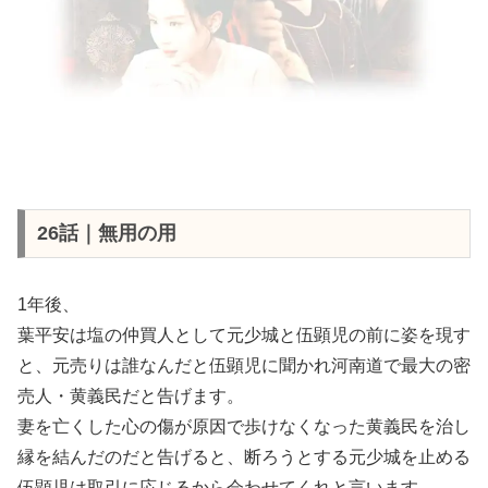
26話｜無用の用
1年後、
葉平安は塩の仲買人として元少城と伍顕児の前に姿を現す
と、元売りは誰なんだと伍顕児に聞かれ河南道で最大の密
売人・黄義民だと告げます。
妻を亡くした心の傷が原因で歩けなくなった黄義民を治し
縁を結んだのだと告げると、断ろうとする元少城を止める
伍顕児は取引に応じるから会わせてくれと言います。