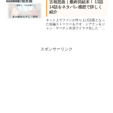
華流ドラマ
古相思曲｜最終回結末！ 13話
14話をネタバレ感想で詳しく
紹介
ネット上でファンが作り上げ話題となっ
た短編ストーリーをグオ・ジアナン＆ジ
ャン・ヤーチン共演でドラマ化した「古
相思曲～君想う、千年の調べ～」の作品
情報キャスト＆13話14話（最終回）を鑑
賞し感想を交えネタバレあらすじを詳し
く紹介します。
スポンサーリンク