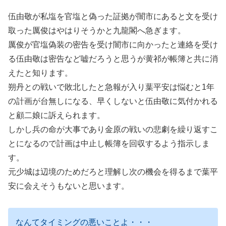
伍由敬が私塩を官塩と偽った証拠が闇市にあると文を受け
取った厲俊はやはりそうかと九龍閣へ急ぎます。
厲俊が官塩偽装の密告を受け闇市に向かったと連絡を受け
る伍由敬は密告など嘘だろうと思うが黄祁が帳簿と共に消
えたと知ります。
朔丹との戦いで敗北したと急報が入り葉平安は悩むと1年
の計画が台無しになる、早くしないと伍由敬に気付かれる
と顧二娘に訴えられます。
しかし兵の命が大事であり金原の戦いの悲劇を繰り返すこ
とになるので計画は中止し帳簿を回収するよう指示しま
す。
元少城は辺境のためだろと理解し次の機会を得るまで葉平
安に会えそうもないと思います。
なんてタイミングの悪いことよ・・・