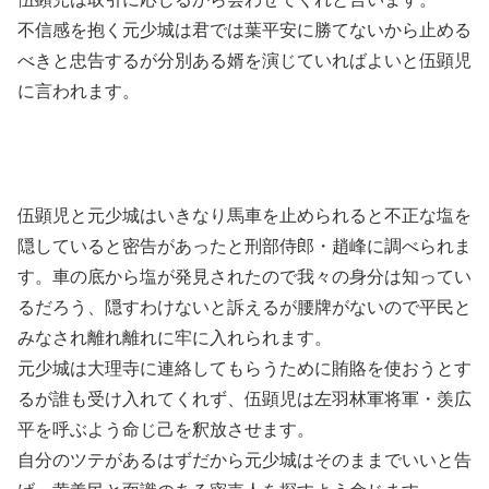
不信感を抱く元少城は君では葉平安に勝てないから止める
べきと忠告するが分別ある婿を演じていればよいと伍顕児
に言われます。
伍顕児と元少城はいきなり馬車を止められると不正な塩を
隠していると密告があったと刑部侍郎・趙峰に調べられま
す。車の底から塩が発見されたので我々の身分は知ってい
るだろう、隠すわけないと訴えるが腰牌がないので平民と
みなされ離れ離れに牢に入れられます。
元少城は大理寺に連絡してもらうために賄賂を使おうとす
るが誰も受け入れてくれず、伍顕児は左羽林軍将軍・羡広
平を呼ぶよう命じ己を釈放させます。
自分のツテがあるはずだから元少城はそのままでいいと告