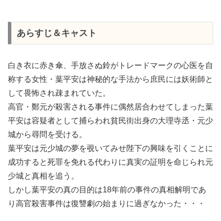
あらすじ＆キャスト
白き衣に赤き傘、手放さぬ鈴がトレードマークの心医を自
称する女性・葉平安は神秘的な手法から庶民には妖術師と
して畏怖され疎まれていた。
高官・鄭元が殺害される事件に偶然居合わせてしまった葉
平安は容疑者として捕らわれ貧民街出身の大理寺丞・元少
城から尋問を受ける。
葉平安は元少城の夢を覗いてみせ陛下の興味を引くことに
成功すると死罪を免れる代わりに真実の証明を命じられ元
少城と真相を追う。
しかし葉平安の真の目的は18年前の事件の真相解明であ
り高官殺害事件は復讐劇の始まりに過ぎなかった・・・