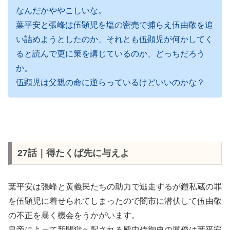
なんだかややこしいな。
葉平安と張峰は伍顕児を塩の密売で捕らえ伍由敬を追
い詰めようとしたのか、それとも伍顕児が何かしてく
ると読んで更に策を講じているのか、どっちだろう
か。
伍顕児は父親の命に逆らっているけどいいのかな？
27話｜得たくば先に与えよ
葉平安は張峰と黄義民たちの助力で逃走するが鎧私蔵の罪
を伍顕児に着せられてしまったので闇市に潜伏して伍由敬
の不正を暴く機会をうかがいます。
皇帝によって新開獄へ配される殿中侍御史の厲俊は葉平安