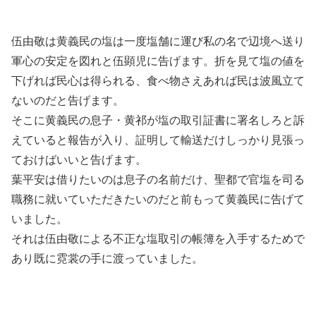
伍由敬は黄義民の塩は一度塩舗に運び私の名で辺境へ送り
軍心の安定を図れと伍顕児に告げます。折を見て塩の値を
下げれば民心は得られる、食べ物さえあれば民は波風立て
ないのだと告げます。
そこに黄義民の息子・黄祁が塩の取引証書に署名しろと訴
えていると報告が入り、証明して輸送だけしっかり見張っ
ておけばいいと告げます。
葉平安は借りたいのは息子の名前だけ、聖都で官塩を司る
職務に就いていただきたいのだと前もって黄義民に告げて
いました。
それは伍由敬による不正な塩取引の帳簿を入手するためで
あり既に霓裳の手に渡っていました。