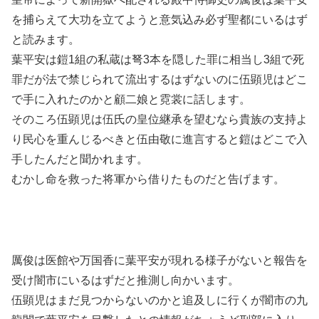
を捕らえて大功を立てようと意気込み必ず聖都にいるはず
と読みます。
葉平安は鎧1組の私蔵は弩3本を隠した罪に相当し3組で死
罪だが法で禁じられて流出するはずないのに伍顕児はどこ
で手に入れたのかと顧二娘と霓裳に話します。
そのころ伍顕児は伍氏の皇位継承を望むなら貴族の支持よ
り民心を重んじるべきと伍由敬に進言すると鎧はどこで入
手したんだと聞かれます。
むかし命を救った将軍から借りたものだと告げます。
厲俊は医館や万国香に葉平安が現れる様子がないと報告を
受け闇市にいるはずだと推測し向かいます。
伍顕児はまだ見つからないのかと追及しに行くが闇市の九