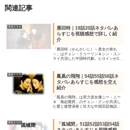
関連記事
華流ドラマ
雁回時｜19話20話ネタバレあ
らすじを視聴感想で詳しく紹
介
「雁回時（がんかいじ）～貴女の誉れ
～」はチェン・ドゥーリン＆シン・ユン
ライ共演した中国時代劇。ヒロインが17
年の時を経て舞い戻り骨肉の争いへと身
を投じていく愛憎復讐劇。全30話を視聴
し全話あらすじ一覧、19話20話をネタバ
華流ドラマ
鳳凰の飛翔｜54話55話56話ネ
レ感想で詳しく紹介
タバレあらすじを感想を交え
紹介
「鳳凰の飛翔」は実力派女優ニー・ニー
＆「風起隴西」のチェン・クンが共演し
た愛と復讐渦巻く壮大な中国宮廷物語。
チャンネル銀河ですべて視聴し、見所キ
ャストと54話55話56話ネタバレあらすじ
を感想を交え詳しく紹介します。
華流ドラマ
「孤城閉」51話52話53話54話
ネタバレあらすじ＆視聴感想