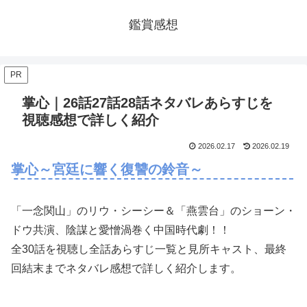
鑑賞感想
PR
掌心｜26話27話28話ネタバレあらすじを
視聴感想で詳しく紹介
2026.02.17
2026.02.19
掌心～宮廷に響く復讐の鈴音～
「一念関山」のリウ・シーシー＆「燕雲台」のショーン・
ドウ共演、陰謀と愛憎渦巻く中国時代劇！！
全30話を視聴し全話あらすじ一覧と見所キャスト、最終
回結末までネタバレ感想で詳しく紹介します。