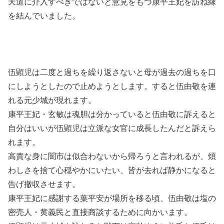
天道に介入すべきではないと意見をもつ康平王妃を訪ね縁
を結んでいました。
伍顕児は二度と過ちを繰り返さないと母が過去の過ちを口
にしようとしたので止めようとします。すると伍由敬を連
れる元少城が現れます。
康平王妃・玄敏は魂胆は分かっていると伍由敬に訴えると
自分はいいが伍顕児は立派な女官に成長したんだと訴えら
れます。
高貴な身に闇市は似合わないから帰ろうと言われるが、煩
わしさを捨て心穏やかにいたい、皆が去れば静かになると
告げ撤収させます。
康平王妃に感謝する葉平安が場所を移る頃、伍由敬は塩の
密売人・黄義民と直接商談するために向かいます。