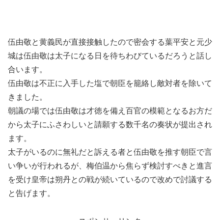
伍由敬と黄義民が直接接触したので密会する葉平安と元少
城は伍由敬は太子になる日を待ちわびているだろうと話し
合います。
伍由敬は不正に入手した塩で朝臣を籠絡し敵対者を除いて
きました。
朝議の場では伍由敬は才徳を備え百官の模範となるお方だ
から太子にふさわしいと請願する数千名の奏状が提出され
ます。
太子がいるのに無礼だと訴える者と伍由敬を推す朝臣で言
い争いが行われるが、梅伯温から焦らず検討すべきと進言
を受け皇帝は朔丹との戦が続いているので改めで討議する
と告げます。