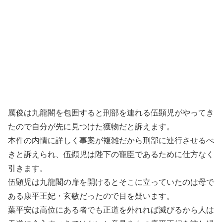
厲俊は九龍閣を包囲すると刑部を連れる伍顕児がやってき
たので自分が先に見つけた獲物だと訴えます。
本件の内情に詳しく事案が複雑だから刑部に連行させるべ
きと訴えられ、伍顕児は陛下の寵臣であるために仕方なく
引きます。
伍顕児は九龍閣の扉を開けるとそこに立っていたのは母で
ある康平王妃・玄敏だったので目を疑います。
葉平安は高位にある者でも正道を外れれば滅びるから人は