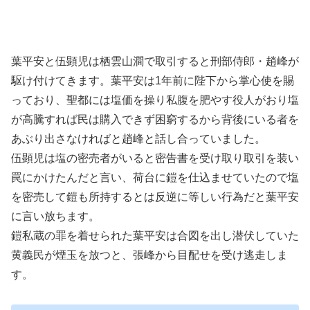
葉平安と伍顕児は栖雲山澗で取引すると刑部侍郎・趙峰が
駆け付けてきます。葉平安は1年前に陛下から掌心使を賜
っており、聖都には塩価を操り私腹を肥やす役人がおり塩
が高騰すれば民は購入できず困窮するから背後にいる者を
あぶり出さなければと趙峰と話し合っていました。
伍顕児は塩の密売者がいると密告書を受け取り取引を装い
罠にかけたんだと言い、荷台に鎧を仕込ませていたので塩
を密売して鎧も所持するとは反逆に等しい行為だと葉平安
に言い放ちます。
鎧私蔵の罪を着せられた葉平安は合図を出し潜伏していた
黄義民が煙玉を放つと、張峰から目配せを受け逃走しま
す。