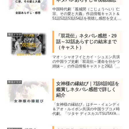
中国時代劇「孤城閉（こじょうへい）仁
宗、その愛と大義」作品情報キャスト＆
51話52話53話54話を視聴し感想を交えネ
タバレあらすじを紹介します。。北宋第4
代皇帝・仁宗の功績と愛憎、周囲を取り
巻く人々の運命を描いた歴史超大作
華流ドラマ
「双花伝」ネタバレ感想・29
話～32話あらすじの結末まで
（キャスト）
マオ・シャオフイとカイ・シュエン共演
の中国ラブ史劇「双花伝～運命を分かつ
姉妹～」の作品情報キャストと29話「疑
惑の香り」30話「勝者敗者」31話「紫の
目の女の正体」32話「戦いを前に」のネ
タバレあらすじを感想を交え紹介。
華流ドラマ
女神様の縁結び｜7話8話9話を
鑑賞しネタバレ感想で詳しく
紹介
「女神様の縁結び」はチー・イェンディ
＆アオ・ルイポン共演の中国ラブコメ時
代劇。「ツタヤ ディスカス/TSUTAYA
DISCAS」で7話8話9話を鑑賞し感想を交
え詳しくネタバレあらすじを紹介しま
す。