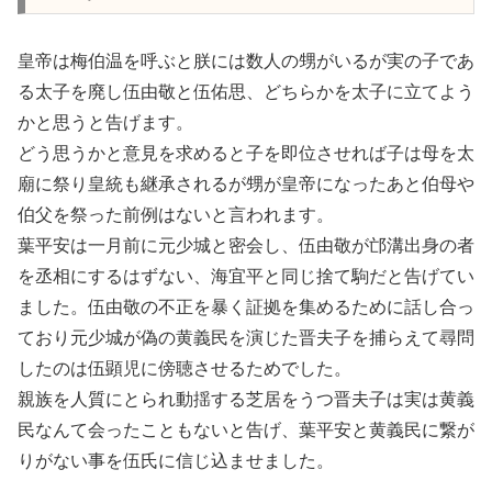
皇帝は梅伯温を呼ぶと朕には数人の甥がいるが実の子であ
る太子を廃し伍由敬と伍佑思、どちらかを太子に立てよう
かと思うと告げます。
どう思うかと意見を求めると子を即位させれば子は母を太
廟に祭り皇統も継承されるが甥が皇帝になったあと伯母や
伯父を祭った前例はないと言われます。
葉平安は一月前に元少城と密会し、伍由敬が邙溝出身の者
を丞相にするはずない、海宜平と同じ捨て駒だと告げてい
ました。伍由敬の不正を暴く証拠を集めるために話し合っ
ており元少城が偽の黄義民を演じた晋夫子を捕らえて尋問
したのは伍顕児に傍聴させるためでした。
親族を人質にとられ動揺する芝居をうつ晋夫子は実は黄義
民なんて会ったこともないと告げ、葉平安と黄義民に繋が
りがない事を伍氏に信じ込ませました。