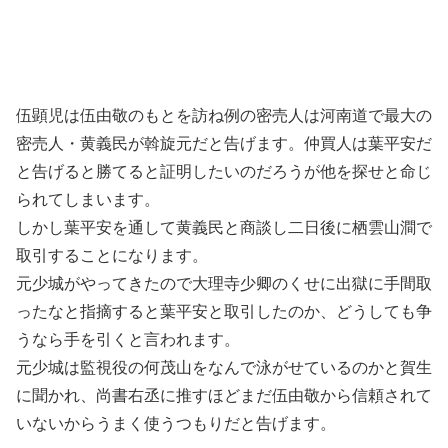
伍顕児は伍由敬のもとを訪ね例の密売人は河南道で最大の
密売人・黄義民が斡旋元だと告げます。仲買人は葉平安だ
と告げると勝てると証明したいのだろうが他を探せと命じ
られてしまいます。
しかし葉平安を通して黄義民と商談し二日後に栖雲山澗で
取引することになります。
元少城がやってきたので大理寺少卿のくせに出獄に手間取
ったなと指摘すると葉平安と取引したのか、どうしても争
うなら手を引くと言われます。
元少城は監視役の何茂山をなんで泳がせているのかと賀生
に聞かれ、尚書右丞に推すほどまだ伍由敬から信頼されて
いないからうまく使うつもりだと告げます。