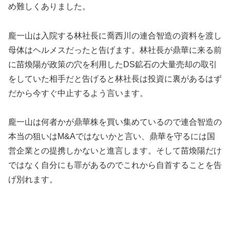
め難しくありました。
龐一山は入院する林社長に喬西川の連合智造の資料を渡し
母体はヘルメスだったと告げます。林社長が鼎華に来る前
に苗煥陽が政策の穴を利用したDS鉱石の大量売却の取引
をしていた相手だと告げると林社長は投資に裏があるはず
だから今すぐ中止するよう言います。
龐一山は何者かが鼎華株を買い集めているので連合智造の
本当の狙いはM&Aではないかと言い、鼎華を守るには国
営企業との提携しかないと進言します。そして苗煥陽だけ
ではなく自分にも罪があるのでこれから自首することを告
げ別れます。