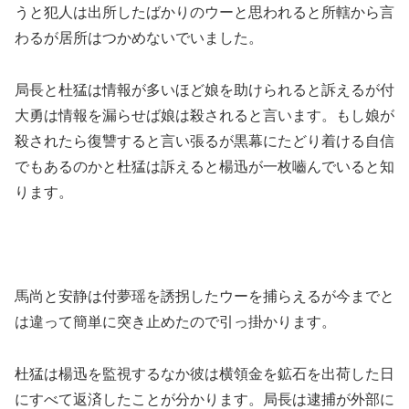
うと犯人は出所したばかりのウーと思われると所轄から言
わるが居所はつかめないでいました。
局長と杜猛は情報が多いほど娘を助けられると訴えるが付
大勇は情報を漏らせば娘は殺されると言います。もし娘が
殺されたら復讐すると言い張るが黒幕にたどり着ける自信
でもあるのかと杜猛は訴えると楊迅が一枚嚙んでいると知
ります。
馬尚と安静は付夢瑶を誘拐したウーを捕らえるが今までと
は違って簡単に突き止めたので引っ掛かります。
杜猛は楊迅を監視するなか彼は横領金を鉱石を出荷した日
にすべて返済したことが分かります。局長は逮捕が外部に