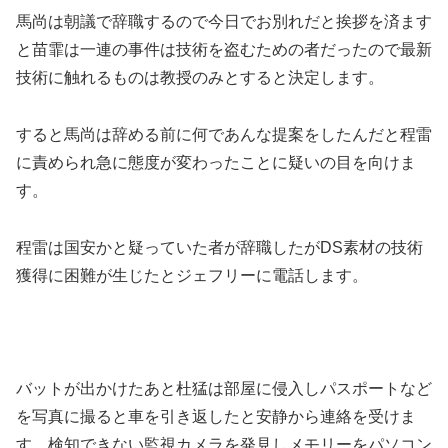
馬尚は朝議で辞職するので今日でお別れだと挨拶を済ます
と苗霏は一連の事件は技術を盗むための者だったので最新
技術に触れるものは教授のみとすると決定します。
すると馬尚は辞める前に何であんな提案をしたんだと程雷
に責められ急に態度が変わったことに疑いの目を向けま
す。
程雷は国安かと疑っていた者が辞職したがDS素材の技術
獲得に困難が生じたとジェフリーに電話します。
バットが出かけたあと杜猛は部屋に侵入しパスポートなど
を写真に撮ると車を引き返したと安静から連絡を受けま
す。検知できない監視カメラを発見しメモリーをパソコン