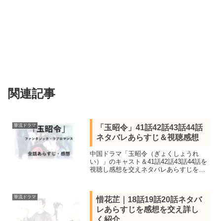
関連記事
華流ドラマ
「玉昭令」41話42話43話44話
ネタバレあらすじ＆視聴感想
中国ドラマ「玉昭令（ぎょくしょうれ
い）」のキャスト＆41話42話43話44話を
視聴し感想を交えネタバレあらすじを紹
介。陳情令の監督と半妖の司籐姫の原作
者が壮大なスケールで放つ、チャン・イ
ーシャン＆グアンホンのW主演のファン
華流ドラマ
惜花芷｜18話19話20話ネタバ
タジック・ラブロマンス
レあらすじを感想を交え詳し
く紹介