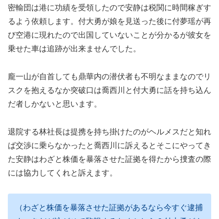
密輸団は港に功績を受領したので安静は税関に時間稼ぎす
るよう依頼します。付大勇が娘を見送った後に付夢瑶が再
び空港に現れたので出国していないことが分かるが彼女を
乗せた車は追跡が出来ませんでした。
龐一山が自首しても鼎華内の潜伏者も不明なままなのでリ
スクを抱えるなか突破口は喬西川と付大勇に話を持ち込ん
だ者しかないと思います。
退院する林社長は提携を持ち掛けたのがヘルメスだと知れ
ば交渉に乗らなかったと喬西川に訴えるとそこにやってき
た安静はわざと株価を暴落させた証拠を得たから捜査の際
には協力してくれと訴えます。
（わざと株価を暴落させた証拠があるなら今すぐ逮捕