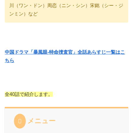
川（ワン・ドン）周恋（ニン・シン）宋銘（シー・ジ
ンミン）など
中国ドラマ「暴風眼-特命捜査官」全話あらすじ一覧はこ
ちら
全40話で紹介します。
メニュー