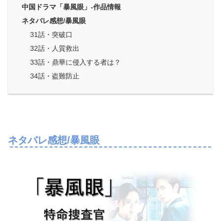
中国ドラマ「暴風眼」-作品情報
ネタバレ感想/暴風眼
31話・突破口
32話・人質救出
33話・鼎華に侵入する者は？
34話・盗難防止
ネタバレ感想/暴風眼