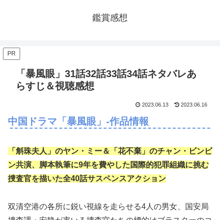
鑑賞感想
PR
「暴風眼」31話32話33話34話ネタバレあ
らすじ＆視聴感想
2023.06.13
2023.06.16
中国ドラマ「暴風眼」-作品情報
「斛珠夫人」のヤン・ミー＆「花不棄」のチャン・ビンビ
ン共演、脚本執筆に9年を費やした
国際的犯罪組織に挑む
捜査官を描いた全40話サスペンスアクション
双清空港の各所に鋭い視線を走らせる4人の男女、国安局