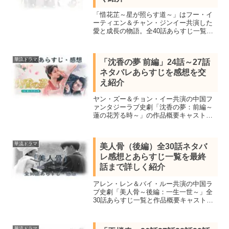
「惜花芷～星が照らす道～」はフー・イ
ーティエン＆チャン・ジンイー共演した
愛と成長の物語。全40話あらすじ一覧と
見所キャスト、18話19話20話をネタバレ
感想で詳しく紹介します。一夜にして没
落した一族の女性たちが困難を乗り越え
華流ドラマ
「沈香の夢 前編」24話～27話
力強く生き抜く姿。
ネタバレあらすじを感想を交
え紹介
ヤン・ズー＆チョン・イー共演の中国フ
ァンタジーラブ史劇「沈香の夢：前編～
蓮の花芳る時～」の作品概要キャスト＆
24話25話26話27話を視聴し感想を交えネ
タバレあらすじを紹介します。2022年
数々のランキングで1位を獲得した超話題
華流ドラマ
美人骨（後編）全30話ネタバ
作
レ感想とあらすじ一覧を最終
話まで詳しく紹介
アレン・レン＆バイ・ルー共演の中国ラ
ブ史劇「美人骨～後編：一生一世～」全
30話あらすじ一覧と作品概要キャスト、
全話視聴し最終話の結末まで感想を交え
ネタバレします。
華流ドラマ