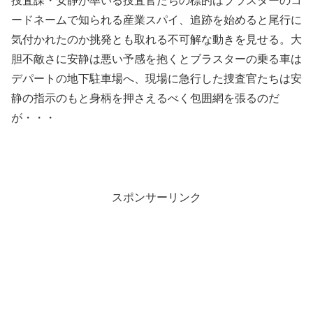
捜査課・安静が率いる捜査官たちの標的はブラスターのコ
ードネームで知られる産業スパイ、追跡を始めると尾行に
気付かれたのか挑発とも取れる不可解な動きを見せる。大
胆不敵さに安静は悪い予感を抱くとブラスターの乗る車は
デパートの地下駐車場へ、現場に急行した捜査官たちは安
静の指示のもと身柄を押さえるべく包囲網を張るのだ
が・・・
スポンサーリンク