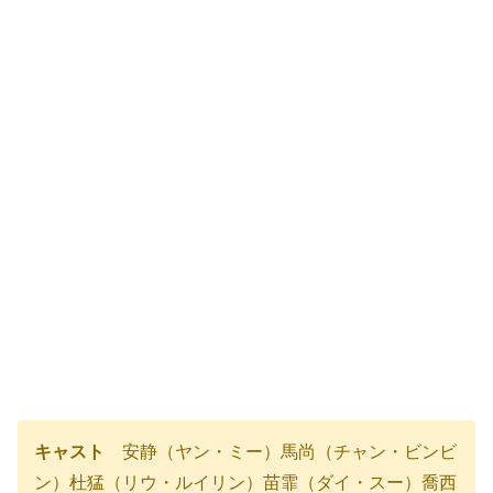
キャスト
安静（ヤン・ミー）馬尚（チャン・ビンビ
ン）杜猛（リウ・ルイリン）苗霏（ダイ・スー）喬西