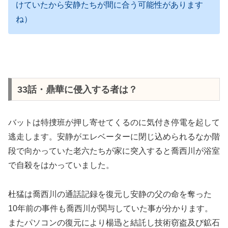
けていたから安静たちが間に合う可能性があります
ね）
33話・鼎華に侵入する者は？
バットは特捜班が押し寄せてくるのに気付き停電を起して
逃走します。安静がエレベーターに閉じ込められるなか階
段で向かっていた老六たちが家に突入すると喬西川が浴室
で自殺をはかっていました。
杜猛は喬西川の通話記録を復元し安静の父の命を奪った
10年前の事件も喬西川が関与していた事が分かります。
またパソコンの復元により楊迅と結託し技術窃盗及び鉱石