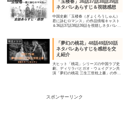
「玉楼春」36話37話38話39話
ネタバレあらすじ＆視聴感想
中国史劇「玉楼春（ぎょくろうしゅん）
君に詠むロマンス」の作品情報キャスト
＆36話37話38話39話を視聴しネタバレあ
らすじを感想を交え紹介します。バイ・
ルー＆ワン・イージョーが共演し累計再
生回数が早々に21億回を突破した話題
華流ドラマ
「夢幻の桃花」48話49話50話
作。
ネタバレあらすじを感想を交
え紹介
大ヒット「桃花」シリーズの中国ラブ史
劇、ディリラバとガオ・ウェイグァン共
演「夢幻の桃花 三生三世枕上書」の作品
情報キャストと相関図、ネタバレあらす
じを感想を交え結末まで紹介。48話「す
れ違う想い」49話「影の宿命」50話「終
わらない戦い」まで。
スポンサーリンク