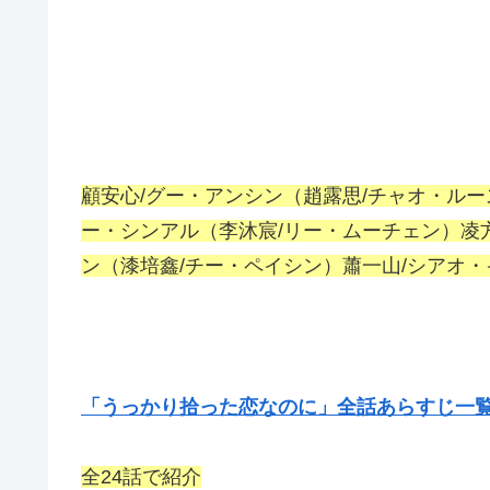
顧安心/グー・アンシン（趙露思/チャオ・ルー
ー・シンアル（李沐宸/リー・ムーチェン）凌方
ン（漆培鑫/チー・ペイシン）蕭一山/シアオ
「うっかり拾った恋なのに」全話あらすじ一
全24話で紹介