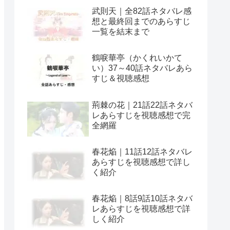
武則天｜全82話ネタバレ感
想と最終回までのあらすじ
一覧を結末まで
鶴唳華亭（かくれいかて
い）37～40話ネタバレあら
すじ＆視聴感想
荊棘の花｜21話22話ネタバ
レあらすじを視聴感想で完
全網羅
春花焔｜11話12話ネタバレ
あらすじを視聴感想で詳し
く紹介
春花焔｜8話9話10話ネタバ
レあらすじを視聴感想で詳
しく紹介