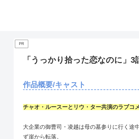
PR
「うっかり拾った恋なのに」3
作品概要/キャスト
チャオ・ルースーとリウ・ター共演のラブコ
大企業の御曹司・凌越は母の墓参りに行く途
ず崖から転落。