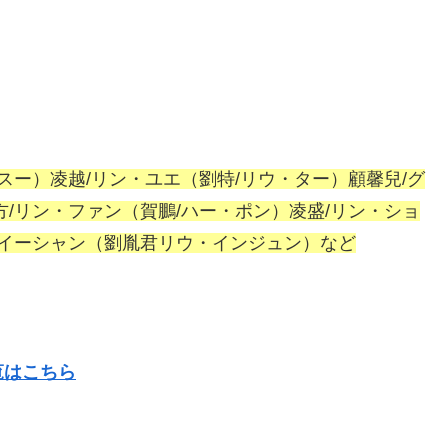
スー）凌越/リン・ユエ（劉特/リウ・ター）顧馨兒/グ
/リン・ファン（賀鵬/ハー・ポン）凌盛/リン・ショ
・イーシャン（劉胤君リウ・インジュン）など
覧はこちら