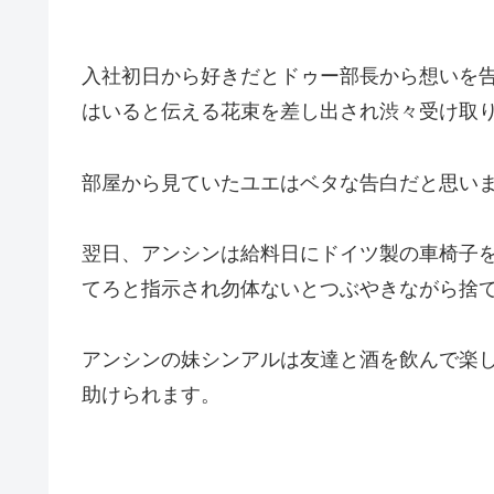
入社初日から好きだとドゥー部長から想いを
はいると伝える花束を差し出され渋々受け取
部屋から見ていたユエはベタな告白だと思い
翌日、アンシンは給料日にドイツ製の車椅子
てろと指示され勿体ないとつぶやきながら捨
アンシンの妹シンアルは友達と酒を飲んで楽
助けられます。