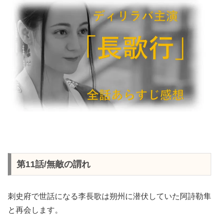
第11話/無敵の謂れ
刺史府で世話になる李長歌は朔州に潜伏していた阿詩勒隼
と再会します。