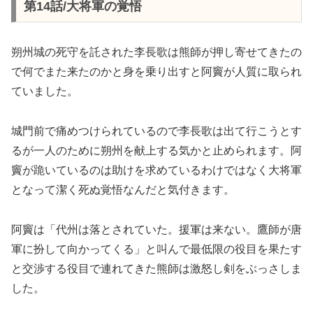
第14話/大将軍の覚悟
朔州城の死守を託された李長歌は熊師が押し寄せてきたの
で何でまた来たのかと身を乗り出すと阿竇が人質に取られ
ていました。
城門前で痛めつけられているので李長歌は出て行こうとす
るが一人のために朔州を献上する気かと止められます。阿
竇が跪いているのは助けを求めているわけではなく大将軍
となって潔く死ぬ覚悟なんだと気付きます。
阿竇は「代州は落とされていた。援軍は来ない。鷹師が唐
軍に扮して向かってくる」と叫んで最低限の役目を果たす
と交渉する役目で連れてきた熊師は激怒し剣をぶっさしま
した。