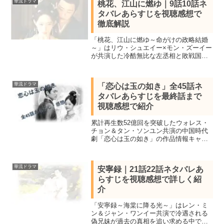
華流ドラマ
桃花、江山に燃ゆ｜9話10話ネ
の秘密の恋
タバレあらすじを視聴感想で
徹底解説
「桃花、江山に燃ゆ～命がけの政略結婚
～」はリウ・シュエイー×モン・ズーイー
が共演した冷酷無比な左丞相と敗戦国の
公主の愛と策略の中国時代劇。全36話あ
らすじ一覧と見所キャスト、9話10話をネ
タバレ感想で詳しく紹介します。
華流ドラマ
「恋心は玉の如き」全45話ネ
タバレあらすじを最終話まで
視聴感想で紹介
累計再生数52億回を突破したウォレス・
チョン＆タン・ソンユン共演の中国時代
劇「恋心は玉の如き」の作品情報キャス
ト＆全45話あらすじ一覧＆全話視聴し最
終話の結末まで私感を交えネタバレしま
す。政略結婚から始まるロマンティック
華流ドラマ
安寧録｜21話22話ネタバレあ
時代劇。
らすじを視聴感想で詳しく紹
介
「安寧録～海棠に降る光～」はレン・ミ
ン＆ジャン・ワンイー共演で冷遇される
偽兄妹が過去の真相を追い求める中で本