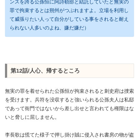
ンスを誇る公孫恒に阿詩勒部と結託していたと無実の
罪で拘束するとは朔州がつぶれますよ。立場を利用し
て威張りたい人って自分がしている事をされると耐え
られない人多いのよね、嫌だ嫌だ）
第12話/人心、帰するところ
無実の罪を着せられた公孫恒が拘束されると刺史府は捜索
を受けます。兵符を没収すると強いられる公孫夫人は私邸
であって衙門ではないから差し出せと言われても権限はな
いと脅しに屈しません。
李長歌は慌てた様子で押し掛け賊に侵入され書房の物が盗