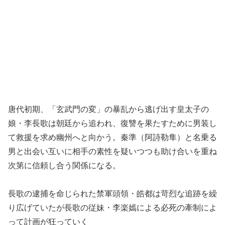
唐代初期、「玄武門の変」の暴乱から逃げ出す皇太子の
娘・李長歌は朝廷から追われ、復讐を果たすために男装し
て救援を求め幽州へと向かう。秦準（阿詩勒隼）と名乗る
男と出会い互いに相手の素性を疑いつつも助け合いを重ね
次第に信頼し合う関係になる。
長歌の逮捕を命じられた禁軍頭領・皓都は苛烈な追跡を繰
り広げていたが長歌の従妹・李楽嫣による必死の牽制によ
って計画が狂っていく