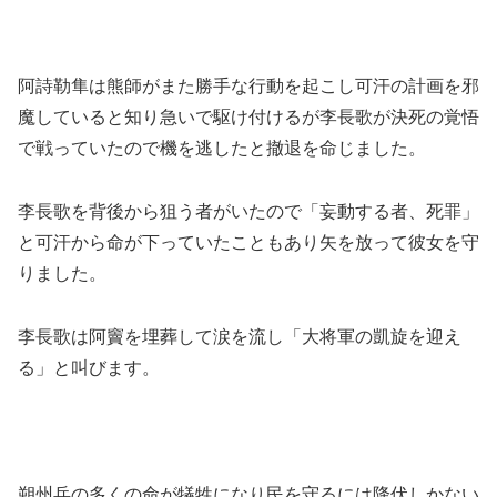
阿詩勒隼は熊師がまた勝手な行動を起こし可汗の計画を邪
魔していると知り急いで駆け付けるが李長歌が決死の覚悟
で戦っていたので機を逃したと撤退を命じました。
李長歌を背後から狙う者がいたので「妄動する者、死罪」
と可汗から命が下っていたこともあり矢を放って彼女を守
りました。
李長歌は阿竇を埋葬して涙を流し「大将軍の凱旋を迎え
る」と叫びます。
朔州兵の多くの命が犠牲になり民を守るには降伏しかない