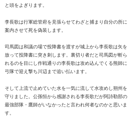
と頭をよぎります。
李長歌は行軍総管府を見張らせてわざと捕まり自分の所に
案内させて死を偽装します。
司馬図は和議の場で投降書を渡すが城上から李長歌は矢を
放って投降書に突き刺します。裏切り者だと司馬図が斬ら
れるのを目にし作戦通りの李長歌は攻め込んでくる熊師に
弓隊で迎え撃ち川辺まで追い払います。
そして上流で止めていた水を一気に流して水攻めし朔州を
守りました。公孫恒から感謝される李長歌だが阿詩勒部の
最強部隊・鷹師がいなかったと言われ何者なのかと思いま
す。