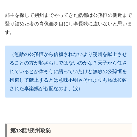
郡主を探して朔州までやってきた皓都は公孫恒の側近まで
登り詰めた者の肖像画を目にし李長歌に違いないと思いま
す。
（無敵の公孫恒から信頼されないより朔州を献上させ
ることの方が恥さらしではないのかな？天子から任さ
れているとか偉そうに語っていたけど無敵の公孫恒を
拘束して献上するとは意味不明ｗそれよりも私は拉致
された李楽嫣が心配なのよ、涙）
第13話/朔州攻防