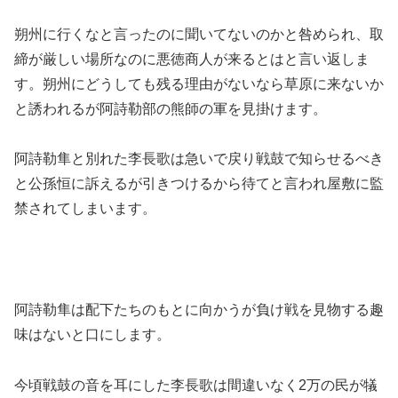
朔州に行くなと言ったのに聞いてないのかと咎められ、取
締が厳しい場所なのに悪徳商人が来るとはと言い返しま
す。朔州にどうしても残る理由がないなら草原に来ないか
と誘われるが阿詩勒部の熊師の軍を見掛けます。
阿詩勒隼と別れた李長歌は急いで戻り戦鼓で知らせるべき
と公孫恒に訴えるが引きつけるから待てと言われ屋敷に監
禁されてしまいます。
阿詩勒隼は配下たちのもとに向かうが負け戦を見物する趣
味はないと口にします。
今頃戦鼓の音を耳にした李長歌は間違いなく2万の民が犠