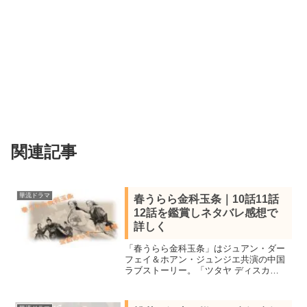
関連記事
華流ドラマ
春うらら金科玉条｜10話11話
12話を鑑賞しネタバレ感想で
詳しく
「春うらら金科玉条」はジュアン・ダー
フェイ＆ホアン・ジュンジエ共演の中国
ラブストーリー。「ツタヤ ディスカ
ス/TSUTAYA DISCAS」で10話11話12話
を鑑賞しネタバレあらすじを感想を交え
詳しく紹介。お嬢様弁護士と謎の青年と