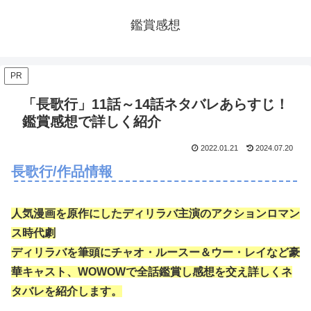
鑑賞感想
PR
「長歌行」11話～14話ネタバレあらすじ！
鑑賞感想で詳しく紹介
2022.01.21
2024.07.20
長歌行/作品情報
人気漫画を原作にしたディリラバ主演のアクションロマン
ス時代劇
ディリラバを筆頭にチャオ・ルースー＆ウー・レイなど豪
華キャスト、WOWOWで全話鑑賞し感想を交え詳しくネ
タバレを紹介します。