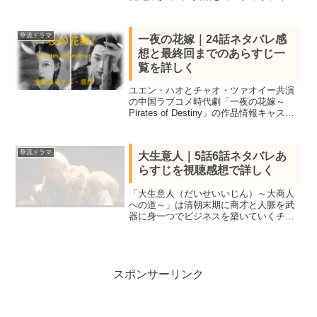
当の気持ちに気付いていく中国ロマンス
時代劇。見所キャスト、全40話あらすじ
一覧、21話22話ネタバレ感想で詳しく紹
華流ドラマ
一夜の花嫁｜24話ネタバレ感
介。
想と最終回までのあらすじ一
覧を詳しく
ユエン・ハオとチャオ・ツァオイー共演
の中国ラブコメ時代劇「一夜の花嫁～
Pirates of Destiny」の作品情報キャスト
と各話あらすじ一覧、全話ネタバレ感想
を最終話まで紹介。配信開始5日で再生数
2億回を突破した海賊王とお嬢様のラブス
華流ドラマ
大生意人｜5話6話ネタバレあ
トーリー。
らすじを視聴感想で詳しく
「大生意人（だいせいいじん）～大商人
への道～」は清朝末期に商才と人脈を武
器に身一つでビジネスを築いていくチェ
ン・シャオ主演のサクセスストーリー！
全40話を視聴し全話あらすじ一覧と見
所、5話6話をネタバレ感想で詳しく紹介
します。
スポンサーリンク