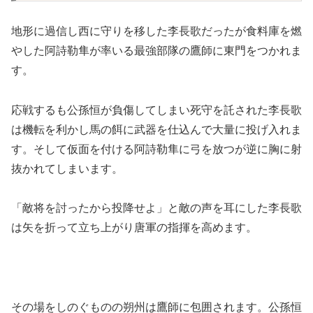
地形に過信し西に守りを移した李長歌だったが食料庫を燃
やした阿詩勒隼が率いる最強部隊の鷹師に東門をつかれま
す。
応戦するも公孫恒が負傷してしまい死守を託された李長歌
は機転を利かし馬の餌に武器を仕込んで大量に投げ入れま
す。そして仮面を付ける阿詩勒隼に弓を放つが逆に胸に射
抜かれてしまいます。
「敵将を討ったから投降せよ」と敵の声を耳にした李長歌
は矢を折って立ち上がり唐軍の指揮を高めます。
その場をしのぐものの朔州は鷹師に包囲されます。公孫恒