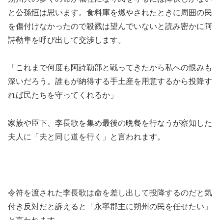
と公孫恒は思います。食料庫を燃やされたときに周囲の民
を傷付けなかったので殺戮は望んでいないと読み密かに阿
詩勒隼を呼び出して交渉します。
「これまで何度も阿詩勒部と戦ってきたから私への恨みも
深いだろう。誰もが納得する手土産を用意するから投降す
れば民たちを守ってくれるか」
家族や臣下、李長歌を集め最後の晩餐を行なうが察知した
夫人に「夫と同じ道を行く」と言われます。
令符を渡された李長歌は命を差し出して投降するのだと気
付き反対だと訴えると「永寧郡主に朔州の民を任せたい」