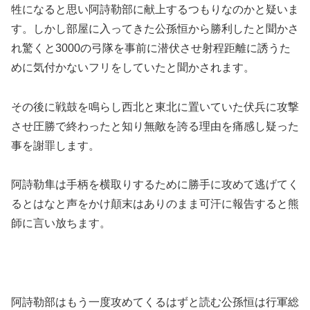
牲になると思い阿詩勒部に献上するつもりなのかと疑いま
す。しかし部屋に入ってきた公孫恒から勝利したと聞かさ
れ驚くと3000の弓隊を事前に潜伏させ射程距離に誘うた
めに気付かないフリをしていたと聞かされます。
その後に戦鼓を鳴らし西北と東北に置いていた伏兵に攻撃
させ圧勝で終わったと知り無敵を誇る理由を痛感し疑った
事を謝罪します。
阿詩勒隼は手柄を横取りするために勝手に攻めて逃げてく
るとはなと声をかけ顛末はありのまま可汗に報告すると熊
師に言い放ちます。
阿詩勒部はもう一度攻めてくるはずと読む公孫恒は行軍総