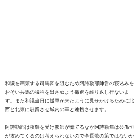
和議を画策する司馬図を阻むため阿詩勒部陣営の寝込みを
おそい兵馬の犠牲を出さぬよう撤退を繰り返し行ないま
す。また和議当日に援軍が来たように見せかけるために北
西と北東に駐留させ城内の軍と連携させます。
阿詩勒部は夜襲を受け熊師が慌てるなか阿詩勒隼は公孫恒
が攻めてくるのは考えられないので李長歌の策ではないか