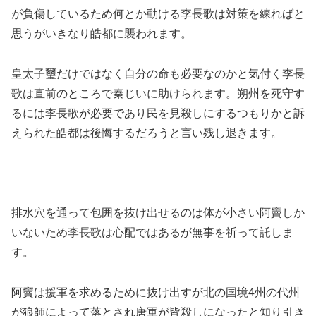
が負傷しているため何とか動ける李長歌は対策を練ればと
思うがいきなり皓都に襲われます。
皇太子璽だけではなく自分の命も必要なのかと気付く李長
歌は直前のところで秦じいに助けられます。朔州を死守す
るには李長歌が必要であり民を見殺しにするつもりかと訴
えられた皓都は後悔するだろうと言い残し退きます。
排水穴を通って包囲を抜け出せるのは体が小さい阿竇しか
いないため李長歌は心配ではあるが無事を祈って託しま
す。
阿竇は援軍を求めるために抜け出すが北の国境4州の代州
が狼師によって落とされ唐軍が皆殺しになったと知り引き