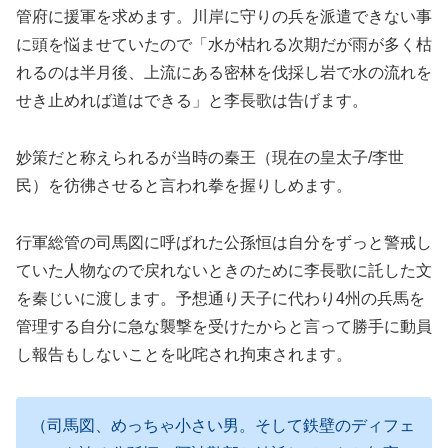
管府に援軍を求めます。川岸に守りの兵を派遣できない事
に頭を悩ませていたので「水が枯れる次期だが雨が多く枯
れるのは半月後、上流にある密林を伐採し岩で水の流れを
せき止めれば道はできる」と李長歌は告げます。
妙策だと称えられるが当時の秦王（現在の皇太子/李世
民）を彷彿させると言われ拳を握りしめます。
行軍総管の司馬図に呼ばれた公孫恒は自分をずっと警戒し
ていた人物なので戻れないときのために李長歌に託した文
を秦じいに渡します。予想通り天子に代わり4州の兵馬を
管理する自分に急な襲撃を受けたからと言って勝手に動員
し報告もしないことを叱咤され拘束されます。
（司馬図、めっちゃ小さい男。そして鉄壁のディフェ