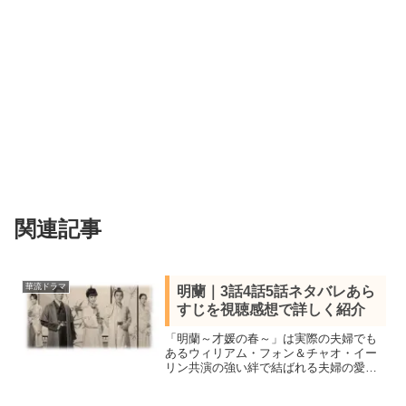
関連記事
華流ドラマ
明蘭｜3話4話5話ネタバレあら
すじを視聴感想で詳しく紹介
「明蘭～才媛の春～」は実際の夫婦でも
あるウィリアム・フォン＆チャオ・イー
リン共演の強い絆で結ばれる夫婦の愛を
描いた中国ラブ史劇！全73話を視聴し全
話あらすじ一覧と見所キャスト、3話4話5