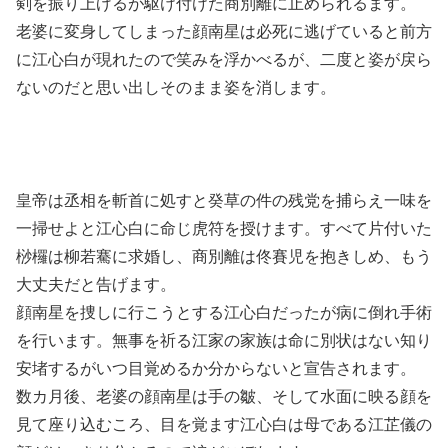
剣を振り上げるが駆け付けた商別離に止められるます。
老婆に変身してしまった顔南星は必死に逃げていると前方
に江心白が現れたので笑みを浮かべるが、二度と姿が戻ら
ないのだと思い出しそのまま姿を消します。
皇帝は丞相を斬首に処すと癸草の件の残党を捕らえ一味を
一掃せよと江心白に命じ虎符を授けます。すべて片付いた
桫欏は柳若騫に求婚し、商別離は佟賽児を抱きしめ、もう
大丈夫だと告げます。
顔南星を捜しに行こうとする江心白だったが病に倒れ手術
を行います。無事を祈る江家の家族は命に別状はない知り
安堵するがいつ目覚めるか分からないと宣告されます。
数カ月後、老婆の顔南星は手の皺、そして水面に映る顔を
見て座り込むころ、目を覚ます江心白は母である江芷儀の