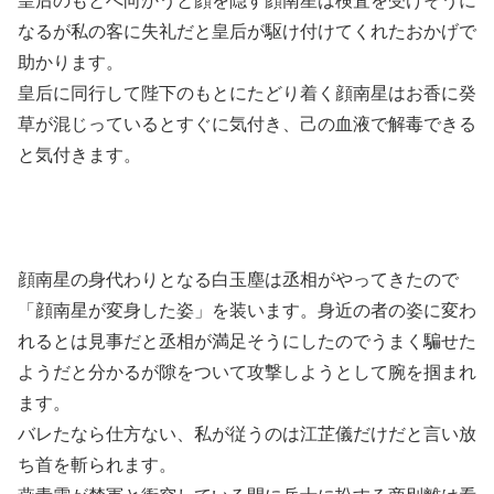
皇后のもとへ向かうと顔を隠す顔南星は検査を受けそうに
なるが私の客に失礼だと皇后が駆け付けてくれたおかげで
助かります。
皇后に同行して陛下のもとにたどり着く顔南星はお香に癸
草が混じっているとすぐに気付き、己の血液で解毒できる
と気付きます。
顔南星の身代わりとなる白玉塵は丞相がやってきたので
「顔南星が変身した姿」を装います。身近の者の姿に変わ
れるとは見事だと丞相が満足そうにしたのでうまく騙せた
ようだと分かるが隙をついて攻撃しようとして腕を掴まれ
ます。
バレたなら仕方ない、私が従うのは江芷儀だけだと言い放
ち首を斬られます。