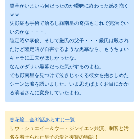
癸草がいまいち何だったのか曖昧に終わった感を抱く
ｗｗ
失顔症も手術で治るし顔南星の奇病もこれで完治でい
いのかな・・・。
陸定昭や李俊、そして厳氏の父子・・・厳氏は殺され
たけど陸定昭が自害するような黒幕なら、もうちょい
キャラに工夫がほしかったな。
なんかダサい黒幕だった気がするのよね。
でも顔南星を見つけて泣きじゃくる彼女を抱きしめた
シーンは涙を誘いました。いま思えばよくお目にかか
る演者さんに変身していたよね。
春花焔｜全32話あらすじ一覧
リウ・シュエイー＆ウー・ジンイエン共演、刺客と汚
名を着せられた皇子の愛と復讐の物語！