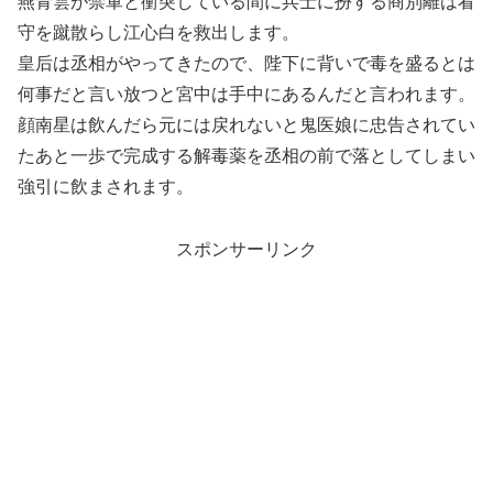
燕青雲が禁軍と衝突している間に兵士に扮する商別離は看
守を蹴散らし江心白を救出します。
皇后は丞相がやってきたので、陛下に背いで毒を盛るとは
何事だと言い放つと宮中は手中にあるんだと言われます。
顔南星は飲んだら元には戻れないと鬼医娘に忠告されてい
たあと一歩で完成する解毒薬を丞相の前で落としてしまい
強引に飲まされます。
スポンサーリンク