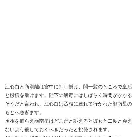
江心白と商別離は宮中に押し掛け、間一髪のところで皇后
と桫欏を助けます。陛下の解毒にはしばらく時間がかかる
そうだと言われ、江心白は丞相に連れて行かれた顔南星の
もとへ急ぎます。
丞相を捕らえ顔南星はどこだと訴えると彼女と二度と会え
ないよう殺しておくべきだったと挑発されます。