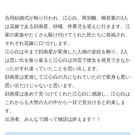
合同結婚式が執り行われ、江心白、商別離、柳若騫の3人
は花嫁である顔南星、桫欏、佟賽児を迎えに行きます。江
家の家族やたくさん駆け付けてくれた民たちに祝福され、
それぞれ花嫁に口づけします。
江心白は今まで顔南星が変身した人物の姿絵を飾り、2人
は思い出を振り返ると江心白は河蛮で彼女を発見できなか
ったがすれ違っていたことを思い出します。
顔南星は変身して江心白の力になれていたので変身も悪い
思い出だけじゃないと思います。
顔南星は改めて見つけてくれた江心白に感謝し、江心白は
これからも大勢の人の中から一目で見分けると約束しま
す。
出演者、みんなで踊って物語は終えます！！