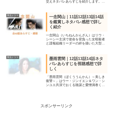
交えネタバレあらすじを紹介します。人
気漫画「キングダム」の舞台となってい
る春秋戦国時代末期、大陸で覇を競った
戦国七雄の興亡をリアルに描いた本格派
華流ドラマ
一念関山｜11話12話13話14話
歴史ドラマ
を鑑賞しネタバレ感想で詳し
く紹介
一念関山（いちねんかんざん）はリウ・
シーシー主演で使命を背負った女暗殺者
と諜報組織リーダーの絆を描いた大型ロ
マンスアクション時代劇。WOWOWで全
話鑑賞し見所キャスト、11話12話13話14
話を感想を交えてネタバレあらすじを詳
華流ドラマ
墨雨雲間｜12話13話14話ネタ
しく紹介します。
バレあらすじを視聴感想で詳
しく
「墨雨雲間（ぼくううんかん）～美しき
復讐～」はウー・ジンイエン＆ワン・シ
ンユエ共演でおくる陰謀と愛憎渦巻く大
ヒット中国歴史ドラマ！全話視聴し見所
キャストと全40話あらすじ一覧、12話13
話14話をネタバレ感想で詳しく紹介しま
す。
スポンサーリンク