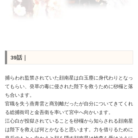
39話｜
捕らわれ監禁されていた顔南星は白玉塵に身代わりとなっ
てもらい、癸草の毒に侵された陛下を救うために桫欏と落
ち合います。
官職を失う燕青雲と商別離だったが自分についてきてくれ
る総捕衙司と金吾衛を率いて宮中へ向かいます。
江心白が投獄されていることを桫欏から知らされる顔南星
は陛下を救えば何とかなると思います。力を借りるために