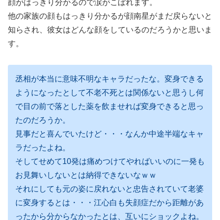
顔がはっきり分かるので涙がこぼれます。
他の家族の顔もはっきり分かるが顔南星がまだ戻らないと
知らされ、彼女はどんな顔をしているのだろうかと思いま
す。
丞相が本当に意味不明なキャラだったな。変身できる
ようになったとして不老不死とは関係ないと思うし何
で目の前で落とした薬を飲ませれば変身できると思っ
たのだろうか。
見事だと喜んでいたけど・・・なんか中途半端なキャ
ラだったよね。
そしてせめて10発は痛めつけてやればいいのに一発も
お見舞いしないとは納得できないなｗｗ
それにしても元の姿に戻れないと忠告されていて老婆
に変身するとは・・・江心白も失顔症だから距離があ
ったから分からなかったとは、互いにショックよね。