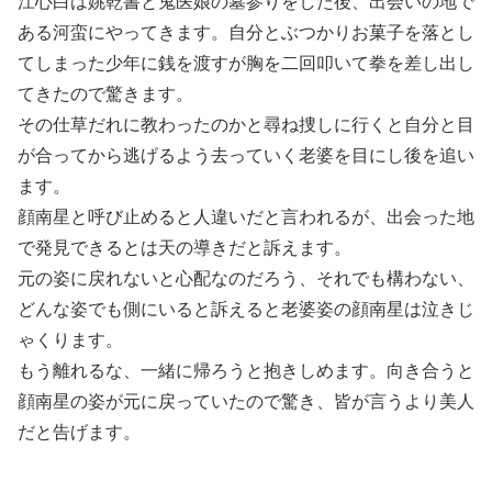
江心白は姚乾書と鬼医娘の墓参りをした後、出会いの地で
ある河蛮にやってきます。自分とぶつかりお菓子を落とし
てしまった少年に銭を渡すが胸を二回叩いて拳を差し出し
てきたので驚きます。
その仕草だれに教わったのかと尋ね捜しに行くと自分と目
が合ってから逃げるよう去っていく老婆を目にし後を追い
ます。
顔南星と呼び止めると人違いだと言われるが、出会った地
で発見できるとは天の導きだと訴えます。
元の姿に戻れないと心配なのだろう、それでも構わない、
どんな姿でも側にいると訴えると老婆姿の顔南星は泣きじ
ゃくります。
もう離れるな、一緒に帰ろうと抱きしめます。向き合うと
顔南星の姿が元に戻っていたので驚き、皆が言うより美人
だと告げます。