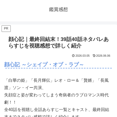
鑑賞感想
PR
顔心記｜最終回結末！39話40話ネタバレあ
らすじを視聴感想で詳しく紹介
2026.03.05
2026.06.06
顔心記 ～シェイプ・オブ・ラブ～
「白華の姫」「長月輝伝」レオ・ロー＆「贅婿」「長風
渡」ソン・イー共演、
失顔症と姿が変わってしまう奇病者のラブロマンス時代
劇！！
全40話を視聴し全話あらすじ一覧とキャスト、最終回結
末までネタバレ感想で詳しく紹介します。