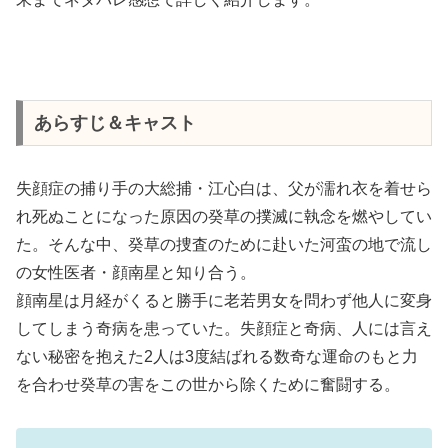
あらすじ＆キャスト
失顔症の捕り手の大総捕・江心白は、父が濡れ衣を着せら
れ死ぬことになった原因の癸草の撲滅に執念を燃やしてい
た。そんな中、癸草の捜査のために赴いた河蛮の地で流し
の女性医者・顔南星と知り合う。
顔南星は月経がくると勝手に老若男女を問わず他人に変身
してしまう奇病を患っていた。失顔症と奇病、人には言え
ない秘密を抱えた2人は3度結ばれる数奇な運命のもと力
を合わせ癸草の害をこの世から除くために奮闘する。