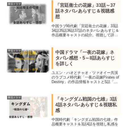
話ネタバレ感想を詳しく紹介します。
華流ドラマ
「宮廷衛士の花嫁」33話～37
話ネタバレあらすじ＆視聴感
想
中国ラブ時代劇「宮廷衛士の花嫁」33話
34話35話36話37話のネタバレあらすじ＆
作品概要キャストの紹介。視聴して詳し
く紹介します。４千年に１人の美少女と
呼ばれるジュー・ジンイーとツォン・シ
ュンシー共演、身分を超えた宮廷ラブロ
華流ドラマ
中国ドラマ「一夜の花嫁」ネ
マンス劇場。
タバレ感想・5～8話あらすじ
を詳しく
ユエン・ハオとチャオ・ツァオイー共演
のラブコメ時代劇「一夜の花嫁Pirates of
Destiny」の作品情報キャストと5話「裏
切りの婚礼」6話「傷心の海賊王」7話
「ひとつ屋根の下で」8話「中秋節の花
火」ネタバレあらすじを感想を交え紹
華流ドラマ
「キングダム戦国の七雄」3話
介。
4話ネタバレあらすじ＆視聴私
感
中国時代劇「キングダム戦国の七雄」作
品概要キャスト＆3話4話を視聴し私感を