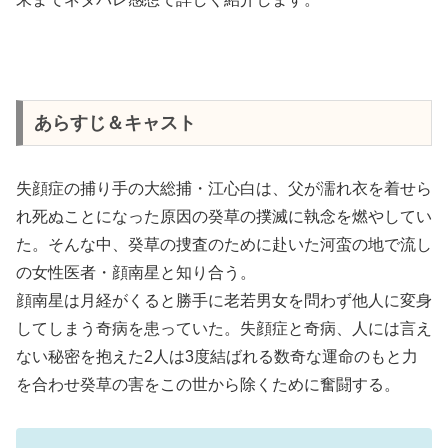
あらすじ＆キャスト
失顔症の捕り手の大総捕・江心白は、父が濡れ衣を着せら
れ死ぬことになった原因の癸草の撲滅に執念を燃やしてい
た。そんな中、癸草の捜査のために赴いた河蛮の地で流し
の女性医者・顔南星と知り合う。
顔南星は月経がくると勝手に老若男女を問わず他人に変身
してしまう奇病を患っていた。失顔症と奇病、人には言え
ない秘密を抱えた2人は3度結ばれる数奇な運命のもと力
を合わせ癸草の害をこの世から除くために奮闘する。