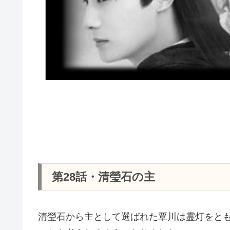
第28話・清瑩石の主
清瑩石から主として選ばれた覃川は霊灯をと