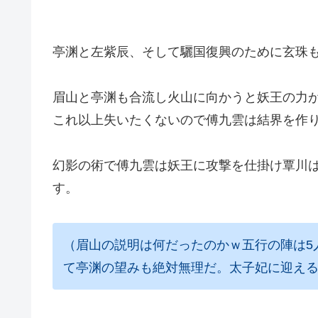
亭渊と左紫辰、そして驪国復興のために玄珠
眉山と亭渊も合流し火山に向かうと妖王の力
これ以上失いたくないので傅九雲は結界を作り
幻影の術で傅九雲は妖王に攻撃を仕掛け覃川
す。
（眉山の説明は何だったのかｗ五行の陣は5
て亭渊の望みも絶対無理だ。太子妃に迎え