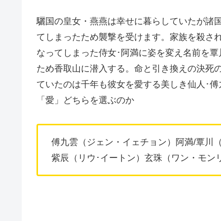
驪国の皇女・燕燕は幸せに暮らしていたが諸
てしまったため襲撃を受けます。家族を殺さ
なってしまった侍女･阿満に姿を変え名前を覃
ため香取山に潜入する。命と引き換えの決死
ていたのは千年も彼女を愛する美しき仙人･傅
「愛」どちらを選ぶのか
傅九雲（ジェン・イェチョン）阿満/覃川
紫辰（リウ･イートン）玄珠（ワン・モン