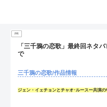
PR
「三千鴉の恋歌」最終回ネタバレ
で
三千鴉の恋歌/作品情報
ジェン・イェチョンとチャオ･ルースー共演の