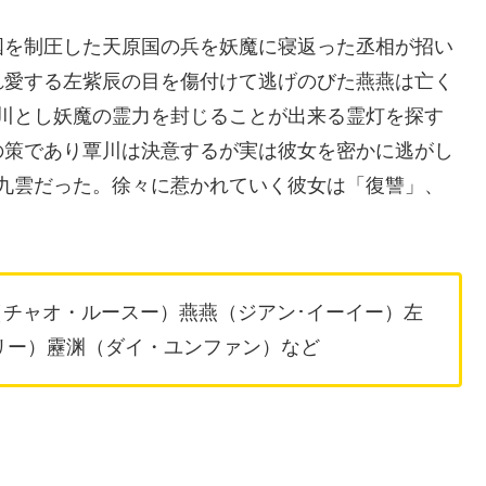
国を制圧した天原国の兵を妖魔に寝返った丞相が招い
れ愛する左紫辰の目を傷付けて逃げのびた燕燕は亡く
川とし妖魔の霊力を封じることが出来る霊灯を探す
の策であり覃川は決意するが実は彼女を密かに逃がし
九雲だった。徐々に惹かれていく彼女は「復讐」、
（チャオ・ルースー）燕燕（ジアン･イーイー）左
リー）靂渊（ダイ・ユンファン）など