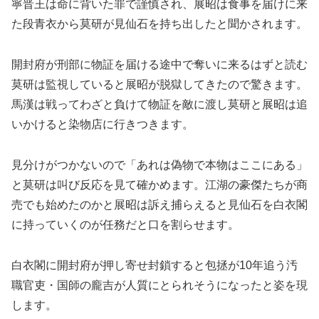
寧晋王は命に背いた罪で謹慎され、展昭は食事を届けに来
た段青衣から莫研が見仙石を持ち出したと聞かされます。
開封府が刑部に物証を届ける途中で奪いに来るはずと読む
莫研は監視していると展昭が脱獄してきたので驚きます。
馬漢は戦ってわざと負けて物証を敵に渡し莫研と展昭は追
いかけると染物店に行きつきます。
見分けがつかないので「あれは偽物で本物はここにある」
と莫研は叫び反応を見て確かめます。江湖の豪傑たちが商
売でも始めたのかと展昭は訴え捕らえると見仙石を白衣閣
に持っていくのが任務だと口を割らせます。
白衣閣に開封府が押し寄せ封鎖すると包拯が10年追う汚
職官吏・国師の龐吉が人質にとられそうになったと姿を現
します。