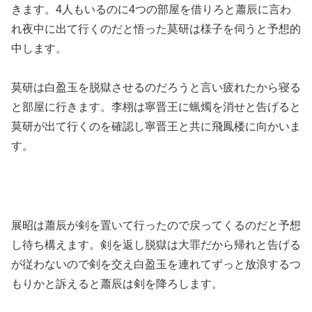
きます。4人もいるのに4つの部屋を借りろと蕭辰に言わ
れ夜中に出て行くのだと悟った莫研は様子を伺うと予想的
中します。
莫研は白盈玉を脱獄させるのだろうと言い疲れたから寝る
と部屋に行きます。李栩は寧晋王に蝋燭を消せと告げると
莫研が出て行くのを確認し寧晋王と共に飛鳳楼に向かいま
す。
展昭は蕭辰が剣を置いて行ったので戻ってくるのだと予想
し待ち構えます。剣を返し脱獄は大罪だから帰れと告げる
が従わないので剣を交え白盈玉を連れてずっと放浪するつ
もりかと訴えると蕭辰は剣を降ろします。