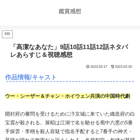
鑑賞感想
PR
「高潔なあなた」9話10話11話12話ネタバ
レあらすじ＆視聴感想
2023.03.17
2023.03.20
作品情報/キャスト
ウー・シーザー＆チャン・ホイウェン共演の中国時代劇
開封府の審問を受けるために汴京城に来ていた織造府の白
宝震が殺される。展昭は江湖で名を馳せる蜀中六悪の5番
手探雲・李栩を殺人容疑で指名手配すると7番手の神犬・