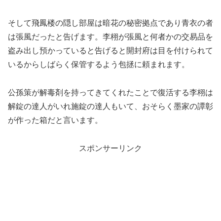
そして飛鳳楼の隠し部屋は暗花の秘密拠点であり青衣の者
は張風だったと告げます。李栩が張風と何者かの交易品を
盗み出し預かっていると告げると開封府は目を付けられて
いるからしばらく保管するよう包拯に頼まれます。
公孫策が解毒剤を持ってきてくれたことで復活する李栩は
解錠の達人がいれ施錠の達人もいて、おそらく墨家の譚彰
が作った箱だと言います。
スポンサーリンク