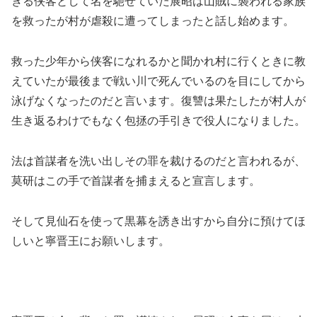
きる侠客として名を馳せていた展昭は山賊に襲われる家族
を救ったが村が虐殺に遭ってしまったと話し始めます。
救った少年から侠客になれるかと聞かれ村に行くときに教
えていたが最後まで戦い川で死んでいるのを目にしてから
泳げなくなったのだと言います。復讐は果たしたが村人が
生き返るわけでもなく包拯の手引きで役人になりました。
法は首謀者を洗い出しその罪を裁けるのだと言われるが、
莫研はこの手で首謀者を捕まえると宣言します。
そして見仙石を使って黒幕を誘き出すから自分に預けてほ
しいと寧晋王にお願いします。