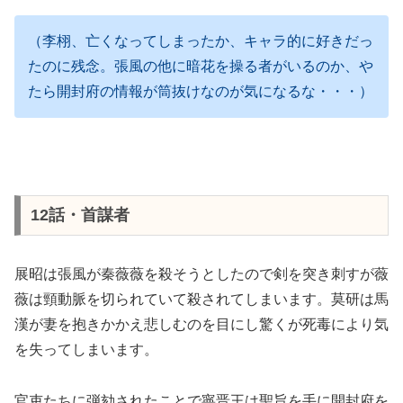
（李栩、亡くなってしまったか、キャラ的に好きだっ
たのに残念。張風の他に暗花を操る者がいるのか、や
たら開封府の情報が筒抜けなのが気になるな・・・）
12話・首謀者
展昭は張風が秦薇薇を殺そうとしたので剣を突き刺すが薇
薇は頸動脈を切られていて殺されてしまいます。莫研は馬
漢が妻を抱きかかえ悲しむのを目にし驚くが死毒により気
を失ってしまいます。
官吏たちに弾劾されたことで寧晋王は聖旨を手に開封府を