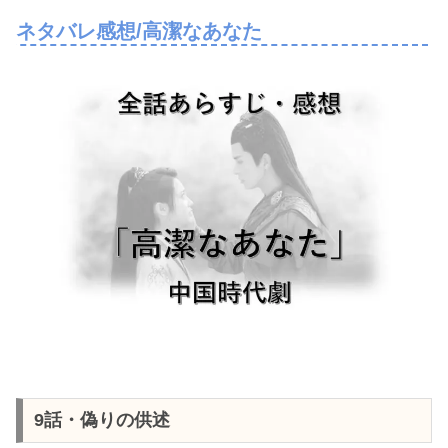
ネタバレ感想/高潔なあなた
9話・偽りの供述