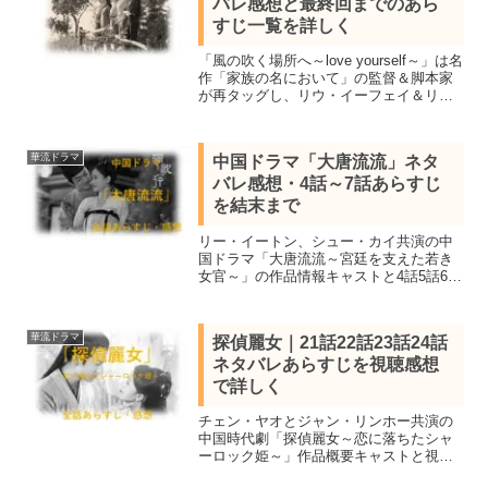
バレ感想と最終回までのあら
すじ一覧を詳しく
「風の吹く場所へ～love yourself～」は名
作「家族の名において」の監督＆脚本家
が再タッグし、リウ・イーフェイ＆リ
ー・シエン共演で描いた中国ドラマ。見
所キャスト、全40話あらすじ一覧、最終
話結末までネタバレ感想で詳しく紹介
華流ドラマ
中国ドラマ「大唐流流」ネタ
バレ感想・4話～7話あらすじ
を結末まで
リー・イートン、シュー・カイ共演の中
国ドラマ「大唐流流～宮廷を支えた若き
女官～」の作品情報キャストと4話5話6話
7話のネタバレあらすじを感想を交え紹
介。大将軍の息子と刺繍職人の娘が陰謀
や権力闘争に巻き込まれながら成長して
華流ドラマ
探偵麗女｜21話22話23話24話
いく人間ドラマ
ネタバレあらすじを視聴感想
で詳しく
チェン・ヤオとジャン・リンホー共演の
中国時代劇「探偵麗女～恋に落ちたシャ
ーロック姫～」作品概要キャストと視聴
感想、21話「裏切り者の正体」22話「疑