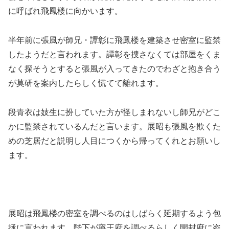
に呼ばれ飛鳳楼に向かいます。
半年前に張風が師兄・譚彰に飛鳳楼を建築させ密室に監禁
したようだと言われます。譚彰を捜さなくては部屋をくま
なく探そうとすると張風が入ってきたのでわざと抱き合う
が莫研を案内したらしく慌てて離れます。
段青衣は妓生に扮していた方が怪しまれないし師兄がどこ
かに監禁されているんだと言います。展昭も張風を欺くた
めの芝居だと説明し人目につくから帰ってくれとお願いし
ます。
展昭は飛鳳楼の密室を調べるのはしばらく延期するよう包
拯に言われます。陛下が寧王府を調べるらしく開封府に盗