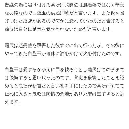
審議の場に駆け付ける莫研は張堯佐は肌着姿ではなく華美
な羽織なので白盈玉の供述は嘘だと言います。また靴を投
げつけた痕跡があるので何かに恐れていたのだと告げると
蕭辰は自分に足音を気付かれないためだと言います。
蕭辰は趙堯佐を殺害した後すぐに出て行ったが、その後に
やってきた白盈玉が遺体に酒をかけて火を付けたのです。
白盈玉は愛するがゆえに罪を被ろうとし蕭辰はこのままで
は後悔すると思い戻ったのです。官吏を殺害したことを認
めると包拯が斬首だと言い札を手にしたので莫研は慌てて
止めに入ると展昭は同情の余地があり死罪は重すぎると訴
えます。