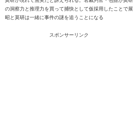
莫研が現れて無実だと訴えられる。名裁判官・包拯が莫研
の洞察力と推理力を買って捕快として仮採用したことで展
昭と莫研は一緒に事件の謎を追うことになる
スポンサーリンク