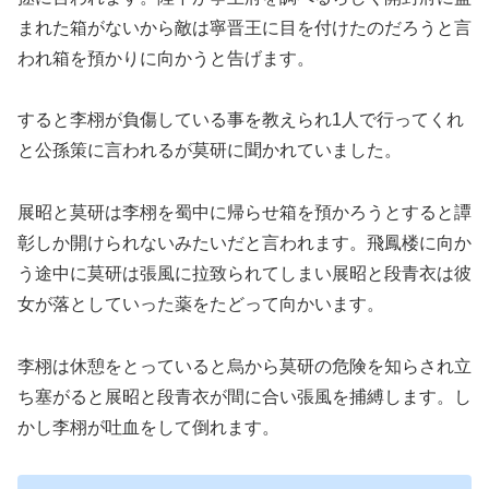
まれた箱がないから敵は寧晋王に目を付けたのだろうと言
われ箱を預かりに向かうと告げます。
すると李栩が負傷している事を教えられ1人で行ってくれ
と公孫策に言われるが莫研に聞かれていました。
展昭と莫研は李栩を蜀中に帰らせ箱を預かろうとすると譚
彰しか開けられないみたいだと言われます。飛鳳楼に向か
う途中に莫研は張風に拉致られてしまい展昭と段青衣は彼
女が落としていった薬をたどって向かいます。
李栩は休憩をとっていると烏から莫研の危険を知らされ立
ち塞がると展昭と段青衣が間に合い張風を捕縛します。し
かし李栩が吐血をして倒れます。