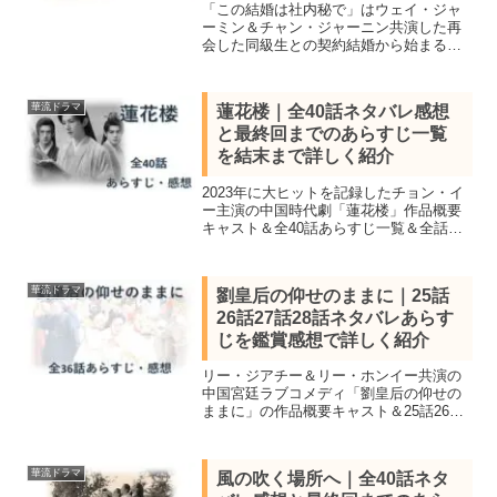
「この結婚は社内秘で」はウェイ・ジャ
ーミン＆チャン・ジャーニン共演した再
会した同級生との契約結婚から始まる中
国シークレット・ラブロマンス！全32話
を視聴し全話あらすじ一覧と見所キャス
ト、16話17話18話をネタバレ感想で詳し
華流ドラマ
蓮花楼｜全40話ネタバレ感想
く紹介します。
と最終回までのあらすじ一覧
を結末まで詳しく紹介
2023年に大ヒットを記録したチョン・イ
ー主演の中国時代劇「蓮花楼」作品概要
キャスト＆全40話あらすじ一覧＆全話視
聴し最終話の結末まで感想を交えネタバ
レします。3人の男たちが最初は敵対しな
がらも次第に強い絆で結ばれ成長してい
華流ドラマ
劉皇后の仰せのままに｜25話
く物語
26話27話28話ネタバレあらす
じを鑑賞感想で詳しく紹介
リー・ジアチー＆リー・ホンイー共演の
中国宮廷ラブコメディ「劉皇后の仰せの
ままに」の作品概要キャスト＆25話26話
27話28話を視聴し感想を交えネタバレあ
らすじを紹介します。不釣り合いな皇帝
と皇后と呼ばれた2人が最高のカップルに
華流ドラマ
風の吹く場所へ｜全40話ネタ
なるまで。