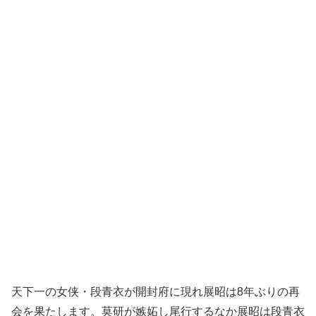
天下一の女侠・段青衣が開封府に現れ展昭は8年ぶりの再
会を果たします。莫研が嫉妬し尾行するなか展昭は段青衣