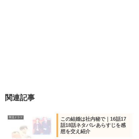
関連記事
華流ドラマ
この結婚は社内秘で｜16話17
話18話ネタバレあらすじを感
想を交え紹介