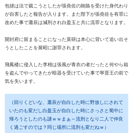
包拯は法で裁こうとしたが張堯佐の賄賂を受けた身代わり
が自害したと報告が入ります。また陛下が張堯佐を有罪に
改めた事で蕭辰は減刑され白盈玉と共に流罪となります。
開封府に留まることになった莫研は本心に背いて追い出そ
うとしたことを展昭に謝罪されます。
飛鳳楼に侵入した李栩は張風が青衣の者だったと何やら箱
を盗んでやってきたが暗器を受けていた事で寧晋王の前で
気を失います。
（回りくどいな、蕭辰が自白した時に野放しにされて
いたのも変だし白盈玉が自白した時にさっさと蜀中に
帰ろうとしたのも謎ｗｗまぁ～流刑となり二人で仲良
く過ごすのでは？同じ場所に流刑も変だねｗ）