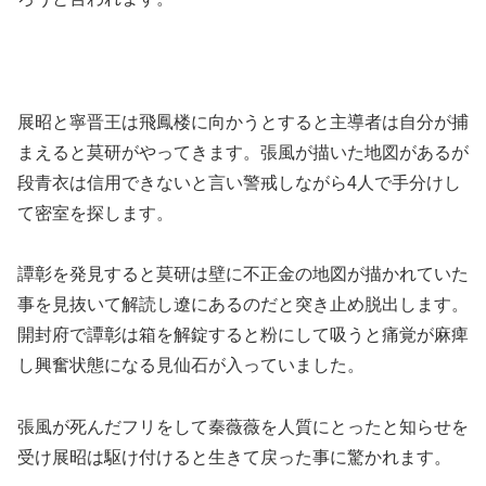
展昭と寧晋王は飛鳳楼に向かうとすると主導者は自分が捕
まえると莫研がやってきます。張風が描いた地図があるが
段青衣は信用できないと言い警戒しながら4人で手分けし
て密室を探します。
譚彰を発見すると莫研は壁に不正金の地図が描かれていた
事を見抜いて解読し遼にあるのだと突き止め脱出します。
開封府で譚彰は箱を解錠すると粉にして吸うと痛覚が麻痺
し興奮状態になる見仙石が入っていました。
張風が死んだフリをして秦薇薇を人質にとったと知らせを
受け展昭は駆け付けると生きて戻った事に驚かれます。