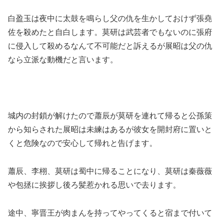
白盈玉は夜中に太鼓を鳴らし父の仇を生かしておけず張堯
佐を殺めたと自白します。莫研は武芸者でもないのに張府
に侵入して殺めるなんて不可能だと訴えるが展昭は父の仇
なら立派な動機だと言います。
城内の封鎖が解けたので蕭辰が莫研を連れて帰ると公孫策
から知らされた展昭は未練はあるが彼女を開封府に置いと
くと危険なので安心して帰れと告げます。
蕭辰、李栩、莫研は蜀中に帰ることになり、莫研は秦薇薇
や包拯に挨拶し後ろ髪惹かれる思いで去ります。
途中、寧晋王が肉まんを持ってやってくると宿まで付いて