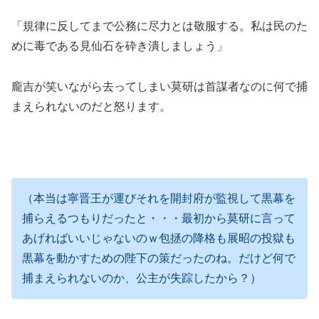
「規律に反してまで公務に尽力とは敬服する。私は民のた
めに毒である見仙石を砕き潰しましょう」
龐吉が笑いながら去ってしまい莫研は首謀者なのに何で捕
まえられないのだと怒ります。
（本当は寧晋王が運びそれを開封府が監視して黒幕を
捕らえるつもりだったと・・・最初から莫研に言って
あげればいいじゃないのｗ包拯の降格も展昭の投獄も
黒幕を動かすための陛下の策だったのね。だけど何で
捕まえられないのか、公主が失踪したから？）