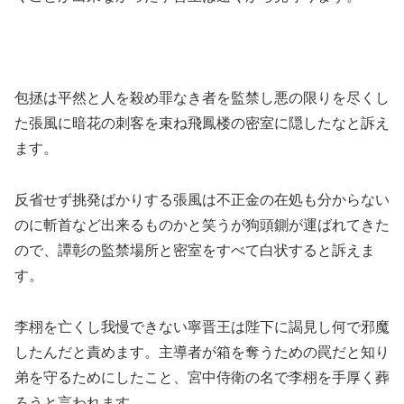
包拯は平然と人を殺め罪なき者を監禁し悪の限りを尽くし
た張風に暗花の刺客を束ね飛鳳楼の密室に隠したなと訴え
ます。
反省せず挑発ばかりする張風は不正金の在処も分からない
のに斬首など出来るものかと笑うが狗頭鍘が運ばれてきた
ので、譚彰の監禁場所と密室をすべて白状すると訴えま
す。
李栩を亡くし我慢できない寧晋王は陛下に謁見し何で邪魔
したんだと責めます。主導者が箱を奪うための罠だと知り
弟を守るためにしたこと、宮中侍衛の名で李栩を手厚く葬
ろうと言われます。