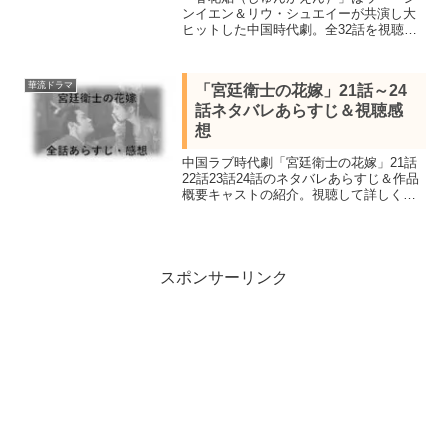
ンイエン＆リウ・シュエイーが共演し大
ヒットした中国時代劇。全32話を視聴し
全話あらすじ一覧と見所キャスト、28話
29話30話をネタバレ感想で詳しく紹介し
ます。刺客と汚名を着せられた皇子の愛
華流ドラマ
「宮廷衛士の花嫁」21話～24
と復讐の物語！
話ネタバレあらすじ＆視聴感
想
中国ラブ時代劇「宮廷衛士の花嫁」21話
22話23話24話のネタバレあらすじ＆作品
概要キャストの紹介。視聴して詳しく紹
介します。４千年に１人の美少女と呼ば
れるジュー・ジンイーとツォン・シュン
シー共演、身分を超えた宮廷ラブロマン
ス劇場。
スポンサーリンク