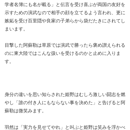
学者名簿にも名が載る」と伝言を受け喜ぶが両国の友好を
示すための演武なので相手の顔を立てるよう言われ、更に
嫉妬を受け百里隠や良家の子弟らから袋だたきにされてし
まいます。
目撃した阿蘇勒は草原では演武で勝ったら褒め讃えられる
のに東大陸ではこんな扱いを受けるのかと止めに入りま
す。
身分の違いを思い知らされた姫野はむしろ激しい闘志を燃
やし「誰の付き人にもならない事を決めた」と告げると阿
蘇勒は微笑みます。
羽然は「実力を見せてやれ」と叫ぶと姫野は笑みを浮かべ