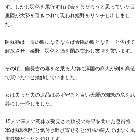
す。しかし羽然を尾行すれば会えるだろうと思っていた百
里隠が大勢を引きつれて現われ姫野をリンチし出しまし
た。
阿蘇勒は「友の敵になるならば青陽の敵となる」と告げて
解放させ、姫野、羽然と酒を酌み交わし友情を誓います。
その頃、幽長吉の妻を名乗る人物に淳国の商人が剣を高値
で買いたいと接触していました。
女は失った夫の遺品は必ず守ると言い天羅の蜘蛛の糸を武
器にし一掃しました。
15人の軍人の死体が発見され検視の結果を聞いた息衍将
軍は蘇瞬卿だと気付き呼び寄せると淳国の商人ではなく風
虎鉄騎だったと知ります。