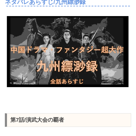
ネタバレあらすじ/九州縹渺録
第7話/演武大会の覇者