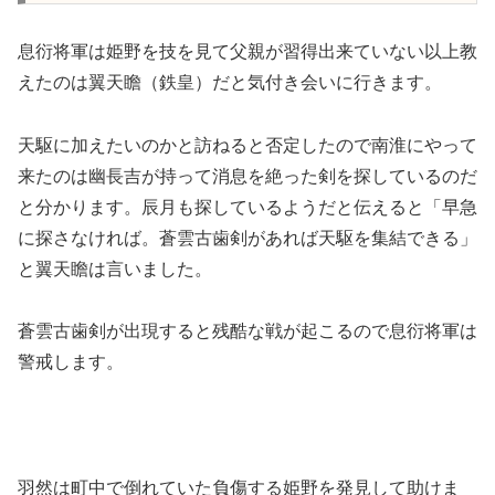
息衍将軍は姫野を技を見て父親が習得出来ていない以上教
えたのは翼天瞻（鉄皇）だと気付き会いに行きます。
天駆に加えたいのかと訪ねると否定したので南淮にやって
来たのは幽長吉が持って消息を絶った剣を探しているのだ
と分かります。辰月も探しているようだと伝えると「早急
に探さなければ。蒼雲古歯剣があれば天駆を集結できる」
と翼天瞻は言いました。
蒼雲古歯剣が出現すると残酷な戦が起こるので息衍将軍は
警戒します。
羽然は町中で倒れていた負傷する姫野を発見して助けま