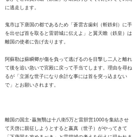
に逃走します。
鬼市は下唐国の都であるため「蒼雲古歯剣（斬鉄剣）に手
を出せば首を取ると雷碧城に伝えよ」と翼天瞻（鉄皇）は
離国の使者に告げ去ります。
阿蘇勒は蘇瞬卿が傷を負って逃げるのを目撃し二人と離れ
て後を追い急いで宮殿に戻って手当てします。理由を尋ね
るが「立派な世子になり余計な事には首を突っ込まない
で」とお願いされます。
離国の国主･贏無翳は十八衛5万と雷胆営1000を集結させ
て天啓に親征しようとすると嬴真（世子）がやってきて
「下唐国を攻めるべき」と雷碧城の考えを伝えに現われま