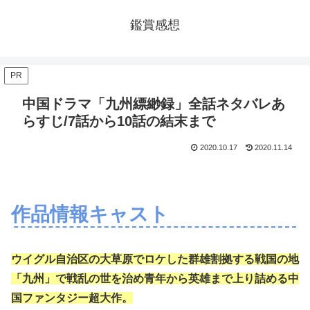
鑑賞感想
PR
中国ドラマ「九州縹緲録」全話ネタバレあ
らすじ/7話から10話の結末まで
2020.10.17
2020.11.14
作品情報キャスト
ウイグル自治区の大草原でロケした群雄割拠する戦国の地
「九州」で戦乱の世を治め青年から英雄まで上り詰める中
国ファンタジー超大作。