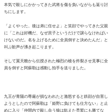
本気で殺しにかかってきた武将を傷を負いながらも返り討
ちにします。
「よくやった、後は弟に任せよ」と笑顔でやってきた父親
に「これは好機だ、なぜ庶子というだけで譲らなければい
けないのだ。名を上げるために全員倒すと決めたんだ」と
叫ぶ歓声が沸き起こります。
そして翼天瞻から伝授された極烈の槍を炸裂させ見事に全
員を倒すと阿蘇勒は感動し拍手を送りました。
九王が青陽の尊厳が損なわれたと激怒すると鉄顔が自害し
ようとしたので阿蘇勒は「姫野に負けても仕方ない」と止
めに入り「仲間内で殺し合う狼は飢えた禿鷲にも勝てな