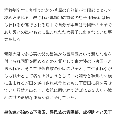
群雄割拠する九州で北陸の草原の真顔部が青陽部によって
攻め込まれる。殺された真顔部の首領の息子･阿蘇勒は捕
らわれるが連行される途中で自分が本当は青陽部の王子で
あり災いの星のもとに生まれたため養子に出されていた事
実を知る。
青陽大君である実の父の呂嵩から呂帰塵という新たな名を
付けられ同盟を固めるため人質として東大陸の下唐国へと
送られる。そこで没落貴族の姫氏の庶子として生まれなが
らも戦士として名を上げようとしていた姫野と寧州の羽族
に生まれるが国を滅ぼされ叔母とともに下唐国に身を寄せ
ていた羽然と出会う。次第に固い絆で結ばれる３人だが戦
乱の世の過酷な運命が待ち受けていた。
皇族達が治める下唐国、異民族の青陽部、虎視眈々と天下