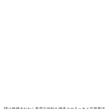
隠は後継ぎだから蒼雲古歯剣を継承させるべきと百里景洪