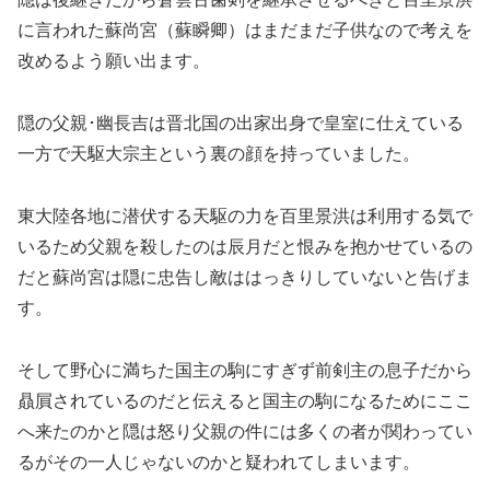
に言われた蘇尚宮（蘇瞬卿）はまだまだ子供なので考えを
改めるよう願い出ます。
隠の父親･幽長吉は晋北国の出家出身で皇室に仕えている
一方で天駆大宗主という裏の顔を持っていました。
東大陸各地に潜伏する天駆の力を百里景洪は利用する気で
いるため父親を殺したのは辰月だと恨みを抱かせているの
だと蘇尚宮は隠に忠告し敵ははっきりしていないと告げま
す。
そして野心に満ちた国主の駒にすぎず前剣主の息子だから
贔屓されているのだと伝えると国主の駒になるためにここ
へ来たのかと隠は怒り父親の件には多くの者が関わってい
るがその一人じゃないのかと疑われてしまいます。