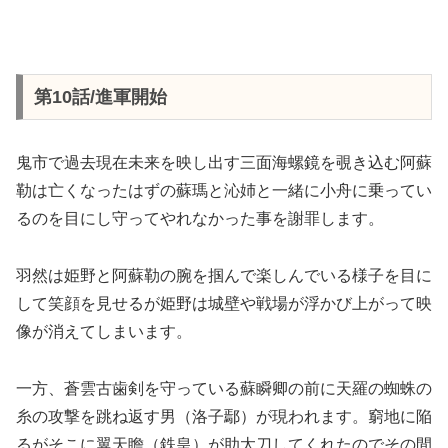
第10話/進軍開始
鬼市で過去現在未来を映し出す三面海螺鏡を覗き込む阿蘇
勒は亡くなったはずの蘇瑪と沁姉と一緒に小舟に乗ってい
るのを目にし守ってやれなかった事を謝罪します。
羽然は姫野と阿蘇勒の腕を掴んで楽しんでいる様子を目に
して笑顔を見せるが姫野は城壁や戦場が浮かび上がって映
像が消えてしまいます。
一方、蒼雲古歯剣を守っている蘇瞬卿の前に天羅の蜘蛛の
糸の攻撃を跳ね返す男（洛子鄢）が現われます。窮地に陥
るがそこに翼天瞻（鉄皇）が助太刀してくれたのでその間