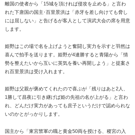
離国の使者から「15城を頂ければ侵攻を止める」と言わ
れた下唐国の国主･百里景洪は「赤牙を差し向けても脅し
には屈しない」と告げるが客人として演武大会の席を用意
します。
姫野はこの場で名を上げようと奮闘し実力を示すと羽然は
喜んで拍手を送ります。姫野が4連勝すると青陽から「情
勢を整えたいから互いに英気を養い再開しよう」と提案さ
れ百里景洪は受け入れます。
姫野は父親が褒めてくれたので喜ぶが「残りはあと2人、
1勝して昌夜に引き継げば姫の先祖の名が上がる」と言わ
れ、どんだけ実力があっても庶子というだけで認められな
いのかとがっかりします。
国主から「東宮禁軍の職と黄金50両を授ける、稷宮の入