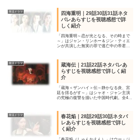
イーボーが共演し175億再生と突破し
2020年時代劇ドラマランキング一位を獲
華流ドラマ
四海重明｜29話30話31話ネタ
得。
バレあらすじを視聴感想で詳
しく紹介
「四海重明～恋が光となる、その時まで
～」はジャン・リンホー＆ジン・ティエ
ンが共演した無実の罪で逃亡中の帝君と
薬を研究する少女の純愛中国時代劇。全
36話を視聴し全話あらすじ一覧と見所キ
ャスト、29話30話31話のネタバレ感想を
華流ドラマ
蔵海伝｜21話22話ネタバレあ
詳しく紹介します。
らすじを視聴感想で詳しく紹
介
「蔵海＜ザンハイ＞伝～静かなる炎、宮
廷を揺るがす～」はシャオ・ジャン主演
の究極の復讐を描いた中国時代劇。全40
話を視聴し見所キャストと全話あらすじ
一覧、21話22話をネタバレ感想で紹介。
一族を皆殺しにされた少年が成長し復讐
華流ドラマ
春花焔｜28話29話30話ネタバ
に向かう。
レあらすじを視聴感想で詳し
く紹介
「春花焔（しゅんかえん）」はウー・ジ