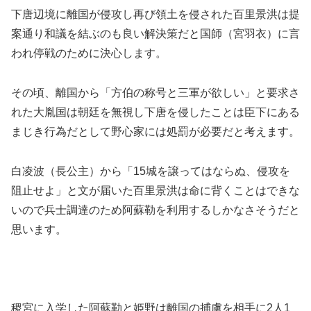
下唐辺境に離国が侵攻し再び領土を侵された百里景洪は提
案通り和議を結ぶのも良い解決策だと国師（宮羽衣）に言
われ停戦のために決心します。
その頃、離国から「方伯の称号と三軍が欲しい」と要求さ
れた大胤国は朝廷を無視し下唐を侵したことは臣下にある
まじき行為だとして野心家には処罰が必要だと考えます。
白凌波（長公主）から「15城を譲ってはならぬ、侵攻を
阻止せよ」と文が届いた百里景洪は命に背くことはできな
いので兵士調達のため阿蘇勒を利用するしかなさそうだと
思います。
稷宮に入学した阿蘇勒と姫野は離国の捕虜を相手に2人1