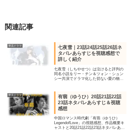
関連記事
華流ドラマ
七夜雪｜23話24話25話26話ネ
タバレあらすじを視聴感想で
詳しく紹介
七夜雪（しちやせつ）は泣けると評判の
同名小説をリー・チン＆ツォン・シュン
シー共演でドラマ化した切ない愛の物
語。全32話あらすじ一覧と見所キャス
ト、23話24話25話26話ネタバレ感想を詳
しく。年度優秀賞受賞し数々の人気ラン
華流ドラマ
有翡（ゆうひ）20話21話22話
キングで1位を獲得
23話ネタバレあらすじ＆視聴
感想
中国ロマンス時代劇「有翡（ゆうひ）
LegendofLove」の視聴感想、作品概要キ
ャストと20話21話22話23話ネタバレあら
すじを紹介。チャオ・リーインとワン・