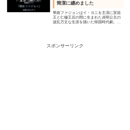
簡潔に纏めました
華政ファジョンはイ・ヨニを主演に宣祖
王と仁穆王后の間に生まれた貞明公主の
波乱万丈な生涯を描いた韓国時代劇。重
要人物と見所、全話鑑賞し最終話結末ま
で簡潔にまとめてネタバレあらすじを紹
介。光海君を演じたチャ・スンウォンは
MBC演技大賞10大スター賞授賞！
スポンサーリンク