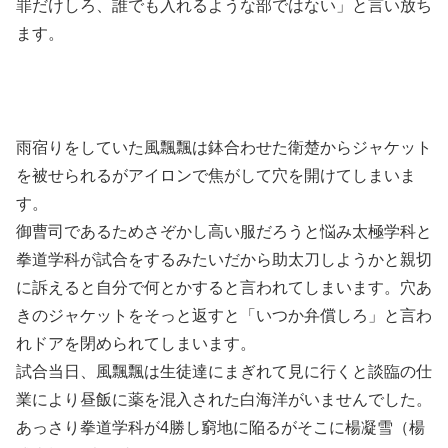
罪だけしろ、誰でも入れるような部ではない」と言い放ち
ます。
雨宿りをしていた風飄飄は鉢合わせた衛楚からジャケット
を被せられるがアイロンで焦がして穴を開けてしまいま
す。
御曹司であるためさぞかし高い服だろうと悩み太極学科と
拳道学科が試合をするみたいだから助太刀しようかと親切
に訴えると自分で何とかすると言われてしまいます。穴あ
きのジャケットをそっと返すと「いつか弁償しろ」と言わ
れドアを閉められてしまいます。
試合当日、風飄飄は生徒達にまぎれて見に行くと談臨の仕
業により昼飯に薬を混入された白海洋がいませんでした。
あっさり拳道学科が4勝し窮地に陥るがそこに楊凝雪（楊