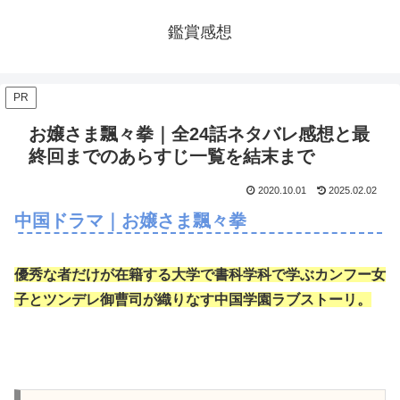
鑑賞感想
PR
お嬢さま飄々拳｜全24話ネタバレ感想と最
終回までのあらすじ一覧を結末まで
2020.10.01
2025.02.02
中国ドラマ｜お嬢さま飄々拳
優秀な者だけが在籍する大学で書科学科で学ぶカンフー女
子とツンデレ御曹司が織りなす中国学園ラブストーリ。