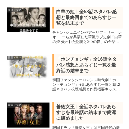
華流ドラマ
白華の姫｜全58話ネタバレ感
想と最終回までのあらすじ一
覧を結末まで
チャン･シュエインやアーリフ・リー、レ
オ･ローらが共演した華流ラブ史劇「白華
の姫 失われた記憶と3つの愛」の全話一
覧、作品情報キャストと相関図、ネタバ
レあらすじを感想を交え最終話の結末ま
で紹介。ベストセラー小説をドラマ化し
韓国ドラマ
「ホンチョンギ」全16話ネタ
視聴再生数ランキング1位を獲得
バレ感想とあらすじ一覧を最
終話の結末まで
韓国ファンタジーロマンス時代劇「ホ
ン・チョンギ」全話あらすじ一覧と1話2
話ネタバレ視聴感想と作品概要キャスト
の紹介。キム・ユジョンとアン・ヒョソ
プ共演、運命で結ばれた2人の恋と数奇な
運命を描いた作品は2021年SBS演技大賞
韓国ドラマ
善徳女王｜全話ネタバレあら
で4冠を受賞した
すじを最終話の結末まで簡潔
に纏めました
韓国ドラマ「善徳女王」は三国時代の新