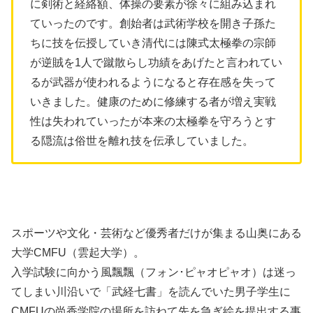
に剣術と経絡額、体操の要素が徐々に組み込まれ
ていったのです。創始者は武術学校を開き子孫た
ちに技を伝授していき清代には陳式太極拳の宗師
が逆賊を1人で蹴散らし功績をあげたと言われてい
るが武器が使われるようになると存在感を失って
いきました。健康のために修練する者が増え実戦
性は失われていったが本来の太極拳を守ろうとす
る隠流は俗世を離れ技を伝承していました。
スポーツや文化・芸術など優秀者だけが集まる山奥にある
大学CMFU（雲起大学）。
入学試験に向かう風飄飄（フォン･ピャオピャオ）は迷っ
てしまい川沿いで「武経七書」を読んでいた男子学生に
CMFUの尚香学院の場所を訪ねて先を急ぎ絵を提出する事