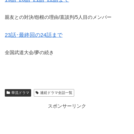
親友との対決/怨根の理由/直談判/5人目のメンバー
23話･最終回の24話まで
全国武道大会/夢の続き
華流ドラマ
連続ドラマ全話一覧
スポンサーリンク