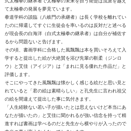
式太極拳の継承者で太極拳の未来を担う衛楚は流派を越え
て太極拳の発展を夢見ています。
拳道学科の談臨（八岐門の承継者）は長く学校を離れてい
たのに帰還してすぐに生徒会を率いるのは反対だと述べる
が現会長の白海洋（白式太極拳の継承者）は自分が補佐す
るから問題ないと告げます。
その頃、書画学科に合格した風飄飄は本を買いそろえて入
学すると提出した絵が大絶賛を浴び先輩の靳柔（ジンロ
ウ）と艾佳（アイジア）は「まれに見る優れた作品だ」と
評価します。
そこにやってきた風飄飄は懐かしく感じる絵だと思い見と
れていると「君の絵は素晴らしい」と孔先生に言われ祖父
の絵を間違えて提出した事に気付きます。
「人生経験ない若い子が描いたとは思えないけど本当にあ
なたが描いたの」と艾佳に聞かれるが強い信念を持って精
進すれば書画は学べるのだと先生から横やりが入ったので