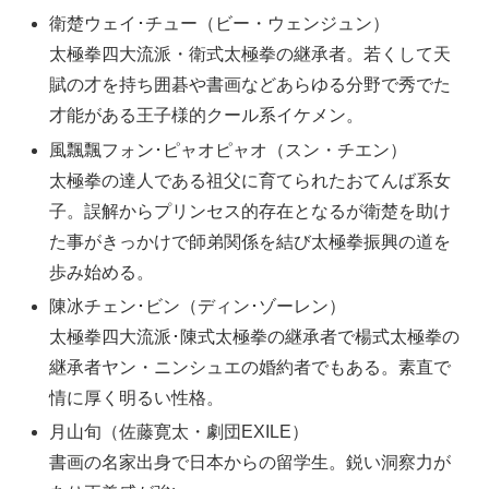
衛楚ウェイ･チュー（ビー・ウェンジュン）
太極拳四大流派・衛式太極拳の継承者。若くして天
賦の才を持ち囲碁や書画などあらゆる分野で秀でた
才能がある王子様的クール系イケメン。
風飄飄フォン･ピャオピャオ（スン・チエン）
太極拳の達人である祖父に育てられたおてんば系女
子。誤解からプリンセス的存在となるが衛楚を助け
た事がきっかけで師弟関係を結び太極拳振興の道を
歩み始める。
陳冰チェン･ビン（ディン･ゾーレン）
太極拳四大流派･陳式太極拳の継承者で楊式太極拳の
継承者ヤン・ニンシュエの婚約者でもある。素直で
情に厚く明るい性格。
月山旬（佐藤寛太・劇団EXILE）
書画の名家出身で日本からの留学生。鋭い洞察力が