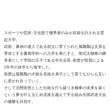
スポーツや芸術･文化面で優秀者のみが在籍を許される雲
起大学。
武術、書画の達人である祖父に育てられた風飄飄は文系を
専攻とする書画学科への入学を果たすと、衛式太極拳の継
承者にして学院の王子である学生会長･衛楚が怪我による
1年半の休学から復学した。
衛楚は風飄飄の才能を見抜き弟子として育てながらも互い
に惹かれ合っていく。
そして旧態依然とした伝統を打ち破り太極拳の未来を築く
という夢を叶えるため流派を越えて手を組み全国武道大会
の優勝を目指す。