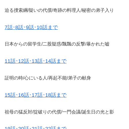
迫る捜索綱/疑いの代償/奇跡の料理人/秘密の弟子入り
7話･8話･9話･10話まで
日本からの留学生/二股疑惑/飄飄の反撃/暴かれた嘘
11話･12話･13話･14話まで
証明の時/心にいる人/再起不能/弟子の献身
15話･16話･17話･18話まで
祖母の猛反対/掟破りの代償/一門会議/誕生日の光と影
19話･20話･21話･22話まで