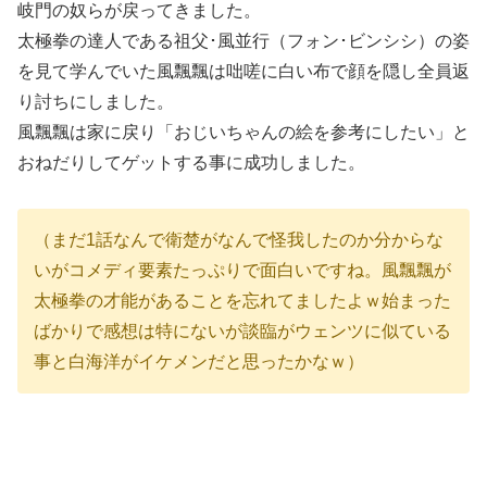
岐門の奴らが戻ってきました。
太極拳の達人である祖父･風並行（フォン･ビンシシ）の姿
を見て学んでいた風飄飄は咄嗟に白い布で顔を隠し全員返
り討ちにしました。
風飄飄は家に戻り「おじいちゃんの絵を参考にしたい」と
おねだりしてゲットする事に成功しました。
（まだ1話なんで衛楚がなんで怪我したのか分からな
いがコメディ要素たっぷりで面白いですね。風飄飄が
太極拳の才能があることを忘れてましたよｗ始まった
ばかりで感想は特にないが談臨がウェンツに似ている
事と白海洋がイケメンだと思ったかなｗ）