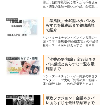
羅にて朝鮮半島初の女帝となった善徳女
王・徳曼の生涯を描いた作品。全62話を
視聴し最終話の結末まで簡潔に纏めてネ
タバレあらすじを紹介します。砂漠で育
つ徳曼は出自を知ると王女に戻り権力者
華流ドラマ
「暴風眼」全40話ネタバレあ
ミシルに立ち向かい女帝となる
らすじを最終話まで視聴感想
で紹介
ヤン・ミー＆チャン・ビンビン共演の中
国ドラマ「暴風眼-特命捜査官」の作品情
報キャスト＆全40話あらすじ一覧＆全話
視聴し感想を交え最終話の結末までネタ
バレします。国際的産業スパイ組織を壊
滅すべく国家安全局の特別捜査本部の活
華流ドラマ
「沈香の夢 前編」全38話ネタ
躍を描いたサスペンス
バレ感想とあらすじ一覧を最
終話まで
ヤン・ズー＆チョン・イー共演の中国フ
ァンタジーラブ史劇「沈香の夢：前編～
蓮の花芳る時～」の作品概要キャスト＆
全38話あらすじ一覧、全話視聴し最終話
の結末まで感想を交えネタバレします。
2022年数々のランキングで1位を獲得した
韓国ドラマ
華政ファジョン｜全話ネタバ
超話題作
レあらすじを最終話結末まで