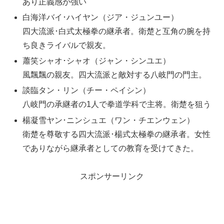
あり正義感が強い
白海洋バイ･ハイヤン（ジア・ジュンユー）
四大流派･白式太極拳の継承者。衛楚と互角の腕を持
ち良きライバルで親友。
蕭笑シャオ･シャオ（ジャン・シンユエ）
風飄飄の親友。四大流派と敵対する八岐門の門主。
談臨タン・リン（チー・ペイシン）
八岐門の承継者の1人で拳道学科で主将。衛楚を狙う
楊凝雪ヤン･ニンシュエ（ワン・チエンウェン）
衛楚を尊敬する四大流派･楊式太極拳の継承者。女性
でありながら継承者としての教育を受けてきた。
スポンサーリンク