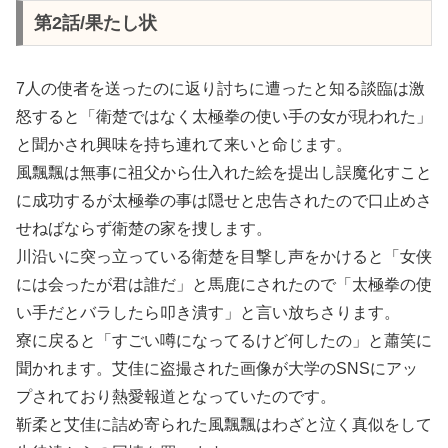
第2話/果たし状
7人の使者を送ったのに返り討ちに遭ったと知る談臨は激
怒すると「衛楚ではなく太極拳の使い手の女が現われた」
と聞かされ興味を持ち連れて来いと命じます。
風飄飄は無事に祖父から仕入れた絵を提出し誤魔化すこと
に成功するが太極拳の事は隠せと忠告されたので口止めさ
せねばならず衛楚の家を捜します。
川沿いに突っ立っている衛楚を目撃し声をかけると「女侠
には会ったが君は誰だ」と馬鹿にされたので「太極拳の使
い手だとバラしたら叩き潰す」と言い放ちさります。
寮に戻ると「すごい噂になってるけど何したの」と蕭笑に
聞かれます。艾佳に盗撮された画像が大学のSNSにアッ
プされており熱愛報道となっていたのです。
靳柔と艾佳に詰め寄られた風飄飄はわざと泣く真似をして