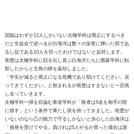
談臨はわずか12人しかいない太極学科は廃止にするべき
だと生徒会で述べるが白海洋は数々の栄誉に輝いた部であ
るし掟である10人を切ったわけではないと反対します。
衛楚は太極学科に顔を出し喜ぶ白海洋たちに囲碁学科に転
部したからと主将の牌を返却しました。
「学生が減ると廃止になる危機であり助けてください。戻
ってきてください」と頼まれるが衛楚はすまないと一言残
し去っていきます。
太極学科一掃を目論む拳道学科が「敗者は5名を相手の部
に移す」という条件で果たし状を持ってきました。衛楚が
いないのなら己の能力で守るしかないと決心した白海洋は
「挑発を受けてやる。負ければ5人やるが買った場合は謝