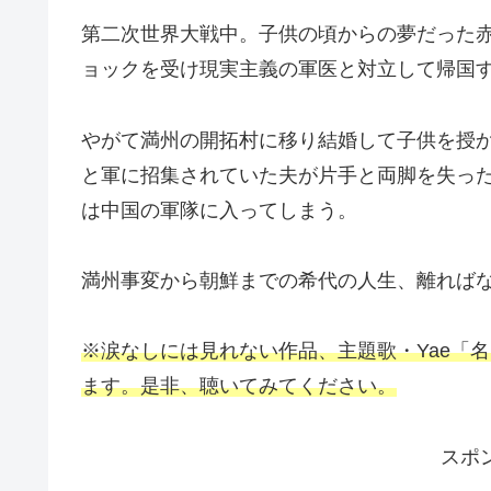
第二次世界大戦中。子供の頃からの夢だった
ョックを受け現実主義の軍医と対立して帰国
やがて満州の開拓村に移り結婚して子供を授
と軍に招集されていた夫が片手と両脚を失っ
は中国の軍隊に入ってしまう。
満州事変から朝鮮までの希代の人生、離れば
※涙なしには見れない作品、
主題歌・Yae「
ます。
是非、聴いてみてください。
スポ