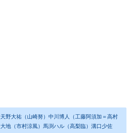
）天野大祐（山崎努）中川博人（工藤阿須加＝高村
川大地（市村涼風）馬渕ハル（高梨臨）溝口少佐