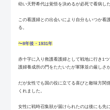
幼い天野希代は覚悟を決めるが必死で看病し
この看護婦との出会いにより自分もいつか看
る。
〜8年後・
1931年
赤十字に入り救護看護婦として戦地に行き1
護婦養成所の門をたたいたが軍隊並の厳しさ
だが女性でも国の役に立てる喜びと敵味方関
くれました。
女性に戦時召集狀が届けられたのは後にも先