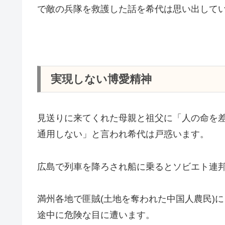
で敵の兵隊を救護した話を希代は思い出して
実現しない博愛精神
見送りに来てくれた母親と祖父に「人の命を
通用しない」と言われ希代は戸惑います。
広島で列車を降ろされ船に乗るとソビエト連邦
満州各地で匪賊(土地を奪われた中国人農民)
途中に危険な目に遭います。