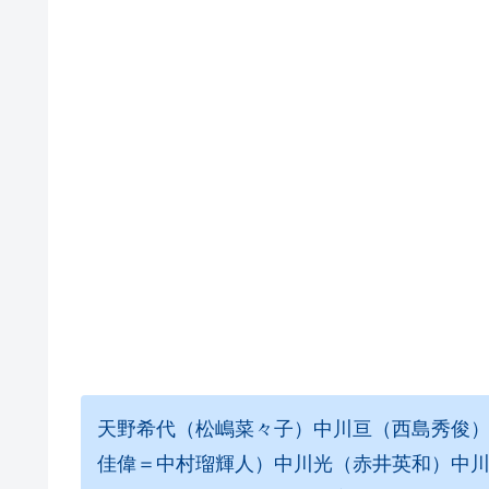
天野希代（松嶋菜々子）中川亘（西島秀俊
佳偉＝中村瑠輝人）中川光（赤井英和）中