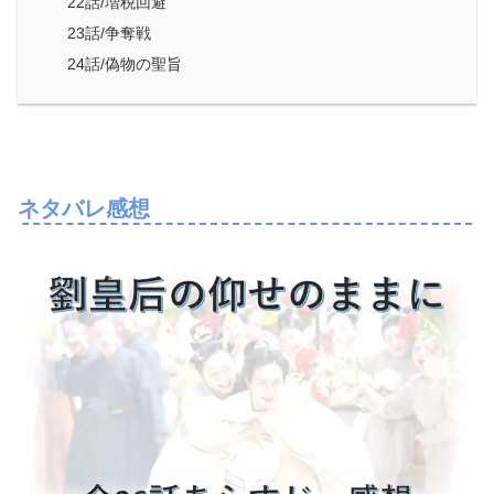
22話/増税回避
23話/争奪戦
24話/偽物の聖旨
ネタバレ感想