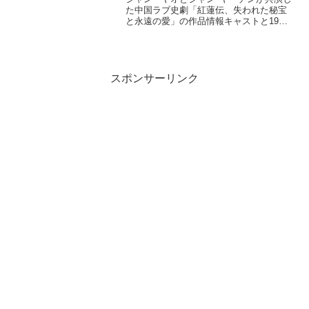
た中国ラブ史劇「紅蓮伝、失われた秘宝
と永遠の愛」の作品情報キャストと19話
「血翼神教」20話「聖女と取引」21話
「母親の願い」22話「愛の誓い」23話
「奥義を守るため」までのネタバレあら
すじを感想を交え結末まで紹介。
スポンサーリンク