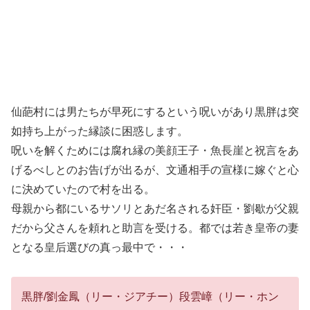
仙葩村には男たちが早死にするという呪いがあり黒胖は突
如持ち上がった縁談に困惑します。
呪いを解くためには腐れ縁の美顔王子・魚長崖と祝言をあ
げるべしとのお告げが出るが、文通相手の宣様に嫁ぐと心
に決めていたので村を出る。
母親から都にいるサソリとあだ名される奸臣・劉歇が父親
だから父さんを頼れと助言を受ける。都では若き皇帝の妻
となる皇后選びの真っ最中で・・・
黒胖/劉金鳳（リー・ジアチー）段雲嶂（リー・ホン