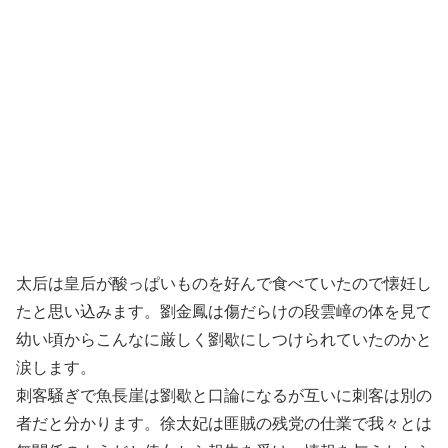
太后は皇后が酸っぱいものを好んで食べていたので懐妊し
たと思い込みます。劉金鳳は傷だらけの段雲嶂の体を見て
幼い頃からこんなに厳しく劉歇にしつけられていたのかと
涙します。
刺客騒ぎで魚長崖は劉歇と口論になるが互いに刺客は別の
者だと分かります。徐太妃は匪賊の残党の仕業で我々とは