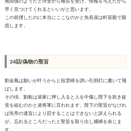
無関係のようだと侍女から報告を受け、情報を与えたから
早く見つけてくれるといいがと思います。
この前捜したのに本当にここなのかと魚長崖は軒宸殿で困
惑します。
24話/偽物の聖旨
劉金鳳は願いが叶うからと段雲嶂を誘い孔明灯に書いて飛
ばします。
その頃、劉歇は凌家に押し入ると人を中傷し陛下を欺き徒
党を組むのかと凌将軍に言われます。陛下の聖旨がなけれ
ば先帝の遺旨により罰することはできないと訴えられる
が、忘れるところだったと聖旨を取り出し捕縛を命じま
す。