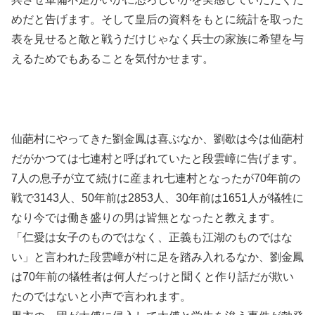
めだと告げます。そして皇后の資料をもとに統計を取った
表を見せると敵と戦うだけじゃなく兵士の家族に希望を与
えるためでもあることを気付かせます。
仙葩村にやってきた劉金鳳は喜ぶなか、劉歇は今は仙葩村
だがかつては七連村と呼ばれていたと段雲嶂に告げます。
7人の息子が立て続けに産まれ七連村となったが70年前の
戦で3143人、50年前は2853人、30年前は1651人が犠牲に
なり今では働き盛りの男は皆無となったと教えます。
「仁愛は女子のものではなく、正義も江湖のものではな
い」と言われた段雲嶂が村に足を踏み入れるなか、劉金鳳
は70年前の犠牲者は何人だっけと聞くと作り話だが欺い
たのではないと小声で言われます。