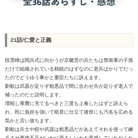
21話/仁愛と正義
段雲嶂は閲兵式に向かうが京畿営の兵たちは禁衛軍の子孫
だけで組織されている精鋭のはずなのに老兵ばかりでだっ
たのでどうゆう事かと重臣たちに訴えます。
劉歇は武器が足りず粗悪品で間に合わせ兵が足りず老人で
補ったのだと説明します。
増税し軍費に充てるべきと三度も上奏したはずと訴えら
れ、民に負担を強いて暗君に仕立て後世にも汚名を広める
気かと言い放ちます。
劉歇は兵士や鎧や武器は粗悪品だがあえてそれを使って練
兵させ軍備不足がいかに恐ろしいかを実感していただくた