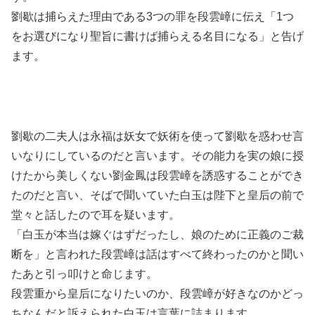
劉歇は捕らえた理由である3つの罪を段雲嶂に伝え「1つ
をお選びになり聖旨に書けば捕らえる名目になる」と告げ
ます。
劉歇の二夫人は永福は妖女で妖術を使って劉歇を惑わせ言
いなりにしているのだと言います。その能力を実の娘に授
けたから美しくない劉金鳳は段雲嶂を誘惑することができ
たのだと言い、そばで聞いていた白玉は陛下と皇后の前で
堂々と話したので耳を疑います。
「白玉が本当は嫁ぐはずだったし、娘のために正義のご裁
断を」と言われた段雲嶂は話はすべて終わったのかと聞い
たあと引っ叩けと命じます。
段雲重から皇后になりたいのか、段雲嶂が好きなのかどっ
ちなんだと訴えられた白玉は言葉に詰まります。