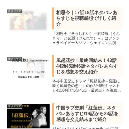
レあらすじを紹介します。人気作家・我
吃西紅柿によるウェブ小説をリー・タッ
華流ドラマ
相思令｜17話18話ネタバレあ
チウ監督が実写化
らすじを視聴感想で詳しく紹
介
「相思令（そうしれい）～君綺羅（くん
きら）と玄烈（げんれつ）～」はアンジ
ェラベイビー＆ソン・ウェイロン共演し
た中国ラブ史劇。見所キャストと全30話
あらすじ一覧、17話18話ネタバレ感想を
詳しく紹介。敵として出会った男女が恋
華流ドラマ
風起花抄｜最終回結末！43話
に落ちる。
44話45話46話ネタバレあらす
じを感想を交え紹介
本格中国歴史ドラマ「風起花抄～宮廷に
咲く琉璃色の恋～」の作品情報キャスト
と43話44話45話46話（最終話）を視聴し
ネタバレあらすじを感想を交え紹介。グ
ーリー・ナーザー＆ティミー・シューが
共演し視聴率、再生ランキング一位を獲
華流ドラマ
中国ラブ史劇「紅蓮伝」ネタ
得した宮廷ラブ史劇。
バレあらすじ/19話から23話を
感想を交え結末まで紹介
ジャン・ヤオとジャン･ヤーチンが共演し