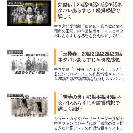
華流ドラマ
如懿伝｜25話26話27話28話ネ
タバレあらすじ！鑑賞感想で
詳しく
中国宮廷愛憎劇「如懿伝・紫禁城に散る
宿命の王妃」の作品情報キャストとネタ
バレあらすじを感想を交え結末まで紹
介。4大女優ジョウ・シュンと時代劇スタ
ーのウォレス･フォの共演。25話「身ごも
らぬ理由」26話「止まぬ攻撃」27話「冷
華流ドラマ
「玉楼春」20話21話22話23話
宮を出る日」28話「寵愛の裏側」まで。
ネタバレあらすじ＆視聴感想
中国史劇「玉楼春（ぎょくろうしゅん）
君に詠むロマンス」の作品情報キャスト
＆20話21話22話23話を視聴しネタバレあ
らすじを感想を交え紹介します。バイ・
ルー＆ワン・イージョーが共演し累計再
生回数が早々に21億回を突破した話題
華流ドラマ
「雪華の炎」43話44話45話ネ
作。
タバレあらすじを鑑賞感想で
詳しく紹介
シュー・カイ＆グーリーナーザー共演の
中国ファンタジー時代劇「雪華の炎～揺
るぎない誓い～」の作品情報キャスト、
43話44話45話を視聴し感想を交えネタバ