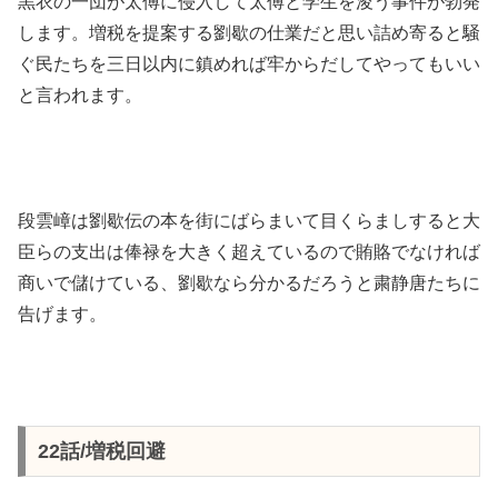
黒衣の一団が太傅に侵入して太傅と学生を浚う事件が勃発
します。増税を提案する劉歇の仕業だと思い詰め寄ると騒
ぐ民たちを三日以内に鎮めれば牢からだしてやってもいい
と言われます。
段雲嶂は劉歇伝の本を街にばらまいて目くらましすると大
臣らの支出は俸禄を大きく超えているので賄賂でなければ
商いで儲けている、劉歇なら分かるだろうと粛静唐たちに
告げます。
22話/増税回避