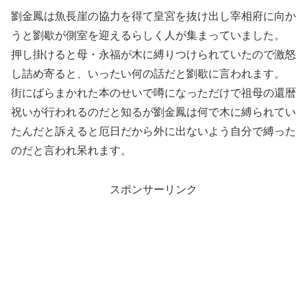
劉金鳳は魚長崖の協力を得て皇宮を抜け出し宰相府に向か
うと劉歇が側室を迎えるらしく人が集まっていました。
押し掛けると母・永福が木に縛りつけられていたので激怒
し詰め寄ると、いったい何の話だと劉歇に言われます。
街にばらまかれた本のせいで噂になっただけで祖母の還暦
祝いが行われるのだと知るが劉金鳳は何で木に縛られてい
たんだと訴えると厄日だから外に出ないよう自分で縛った
のだと言われ呆れます。
スポンサーリンク